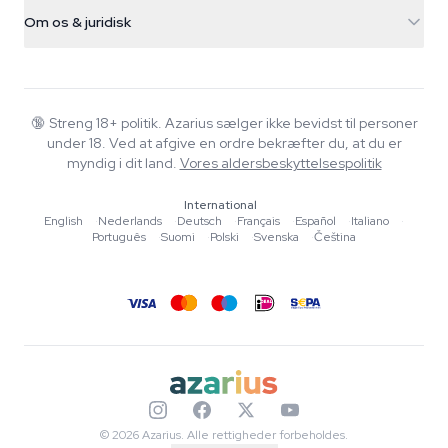
Forsendelsesinfo
support@azarius.com
Smokeshop
Om os & juridisk
+31(0)204897914
Returpolitik
Smartshop
Om Azarius
Kvalitetsgaranti
Herbshop
Wiki
Kontakt os
Growshop
Blog
🔞
Streng 18+ politik. Azarius sælger ikke bevidst til personer
FAQ
under 18. Ved at afgive en ordre bekræfter du, at du er
Musik
Privatlivspolitik
myndig i dit land.
Vores aldersbeskyttelsespolitik
Skribenter
International
Redaktionelle standarder
English
·
Nederlands
·
Deutsch
·
Français
·
Español
·
Italiano
·
Português
·
Suomi
·
Polski
·
Svenska
·
Čeština
Værktøjer & Beregnere
Tilbud
Sitemap
© 2026 Azarius. Alle rettigheder forbeholdes.