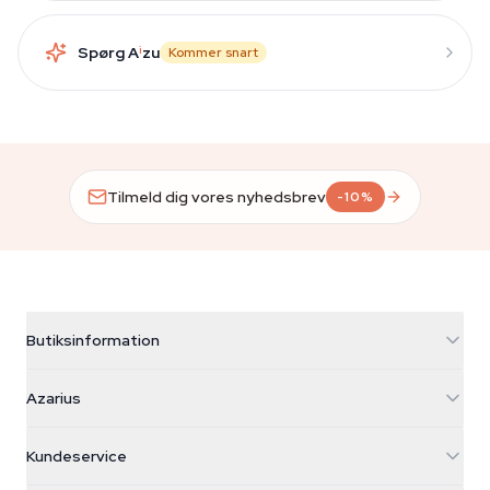
Spørg A
i
zu
Kommer snart
Tilmeld dig vores nyhedsbrev
-10%
Butiksinformation
Azarius
Azarius
Galvaniweg 11
5482 TN Schijndel
Cannabisfrø
Kundeservice
Nederland
Tryllesvampe