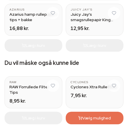
AZARIUS
JUICY JAY'S
Azarius hamp rullepapir +
Juicy Jay's
tips + bakke
smagsrullepapir King
Size
16,88 kr.
12,95 kr.
Læg i kurv
Læg i kurv
Du vil måske også kunne lide
Wide
RAW
CYCLONES
RAW Forrullede Filter
Cyclones Xtra Rullefiltre
Tips
7,95 kr.
8,95 kr.
Læg i kurv
Vælg mulighed