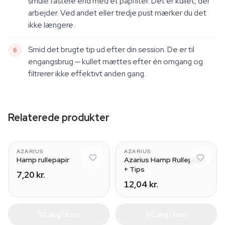
smule fastere end med et papfilter. Det er kullet, der
arbejder. Ved andet eller tredje pust mærker du det
ikke længere.
Smid det brugte tip ud efter din session. De er til
engangsbrug — kullet mættes efter én omgang og
filtrerer ikke effektivt anden gang.
Relaterede produkter
AZARIUS
AZARIUS
Hamp rullepapir
Azarius Hamp Rullepapir
+ Tips
7,20 kr.
12,04 kr.
Læg i kurv
Læg i kurv
Green Apple