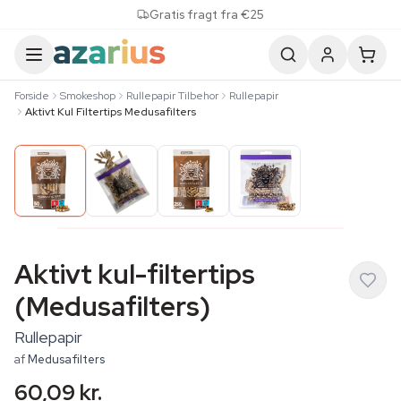
Skip to content
Gratis fragt fra €25
Forside
Smokeshop
Rullepapir Tilbehor
Rullepapir
Aktivt Kul Filtertips Medusafilters
Aktivt kul-filtertips
(Medusafilters)
Rullepapir
af
Medusafilters
60,09 kr.