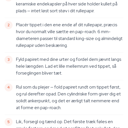
keramiske endekapsler på hver side holder kullet på
plads — intet løst sort støv i dit rullepapir.
Placér tippet i den ene ende af dit rullepapir, præcis
hvor du normalt ville sætte en pap-roach. 6 mm-
diameteren passer til standard king-size og almindeligt
rullepapir uden beskæring.
Fyld papiret med dine urter og fordel dem jævnt langs
hele længden. Lad et lille mellemrum ved tippet, så
forseglingen bliver tæt.
Rul som du plejer — fold papiret rundt om tippet først,
og rul derefter opad. Den cylindriske form giver dig et
solidt ankerpunkt, og det er ærligt talt nemmere end
at forme en pap-roach.
Lik, forsegl og tænd op. Det første træk føles en