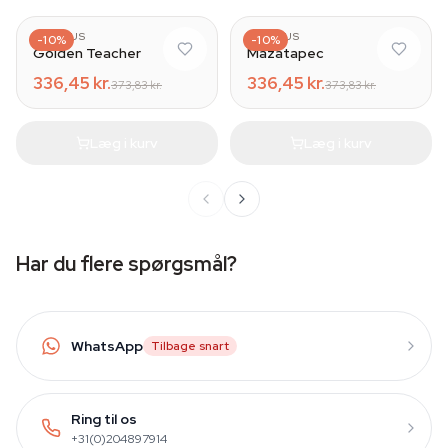
AZARIUS
AZARIUS
-10%
-10%
Golden Teacher
Mazatapec
336,45 kr.
336,45 kr.
373,83 kr.
373,83 kr.
Læg i kurv
Læg i kurv
Har du flere spørgsmål?
WhatsApp
Tilbage snart
Ring til os
+31(0)204897914