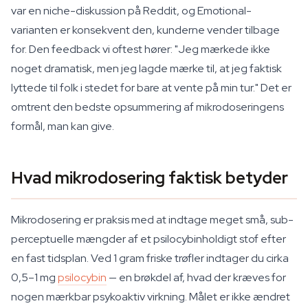
var en niche-diskussion på Reddit, og Emotional-
varianten er konsekvent den, kunderne vender tilbage
for. Den feedback vi oftest hører: "Jeg mærkede ikke
noget dramatisk, men jeg lagde mærke til, at jeg faktisk
lyttede til folk i stedet for bare at vente på min tur." Det er
omtrent den bedste opsummering af mikrodoseringens
formål, man kan give.
Hvad mikrodosering faktisk betyder
Mikrodosering er praksis med at indtage meget små, sub-
perceptuelle mængder af et psilocybinholdigt stof efter
en fast tidsplan. Ved 1 gram friske trøfler indtager du cirka
0,5–1 mg
psilocybin
— en brøkdel af, hvad der kræves for
nogen mærkbar psykoaktiv virkning. Målet er ikke ændret