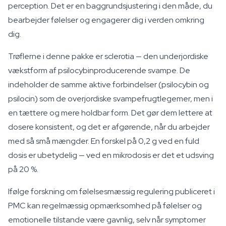
perception. Det er en baggrundsjustering i den måde, du
bearbejder følelser og engagerer dig i verden omkring
dig.
Trøflerne i denne pakke er sclerotia — den underjordiske
vækstform af psilocybinproducerende svampe. De
indeholder de samme aktive forbindelser (psilocybin og
psilocin) som de overjordiske svampefrugtlegemer, men i
en tættere og mere holdbar form. Det gør dem lettere at
dosere konsistent, og det er afgørende, når du arbejder
med så små mængder. En forskel på 0,2 g ved en fuld
dosis er ubetydelig — ved en mikrodosis er det et udsving
på 20 %.
Ifølge forskning om følelsesmæssig regulering publiceret i
PMC kan regelmæssig opmærksomhed på følelser og
emotionelle tilstande være gavnlig, selv når symptomer