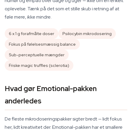
humør og empati over dage og uger — ikke om en enkelt
oplevelse. Tænk på det som et stille skub i retning af at
føle mere, ikke mindre.
6 x 1 g forafmålte doser
Psilocybin mikrodosering
Fokus på følelsesmæssig balance
Sub-perceptuelle mængder
Friske magic truffles (sclerotia)
Hvad gør Emotional-pakken
anderledes
De fleste mikrodoseringspakker sigter bredt — lidt fokus
her, lidt kreativitet der. Emotional-pakken har et smallere