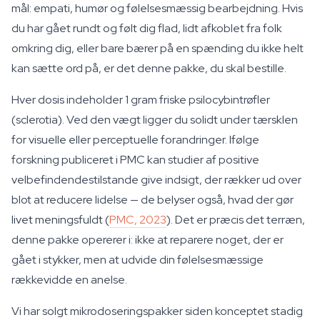
mål: empati, humør og følelsesmæssig bearbejdning. Hvis
du har gået rundt og følt dig flad, lidt afkoblet fra folk
omkring dig, eller bare bærer på en spænding du ikke helt
kan sætte ord på, er det denne pakke, du skal bestille.
Hver dosis indeholder 1 gram friske psilocybintrøfler
(sclerotia). Ved den vægt ligger du solidt under tærsklen
for visuelle eller perceptuelle forandringer. Ifølge
forskning publiceret i PMC kan studier af positive
velbefindendestilstande give indsigt, der rækker ud over
blot at reducere lidelse — de belyser også, hvad der gør
livet meningsfuldt (
PMC, 2023
). Det er præcis det terræn,
denne pakke opererer i: ikke at reparere noget, der er
gået i stykker, men at udvide din følelsesmæssige
rækkevidde en anelse.
Vi har solgt mikrodoseringspakker siden konceptet stadig