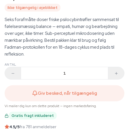
Ikke tilgængelig i øjeblikket
Seks forafmålte doser friske psilocybintrøfler sammensat til
følelsesmæssig balance — empati, humør og bearbejdning
over uger, ikke timer. Sub-perceptuel mikrodosering uden
mærkbar påvirkning. Bestil pakken klar til brug og følg
Fadiman-protokollen for en 18-dages cyklus med plads til
refleksion.
ANTAL
Giv besked, når tilgængelig
Vi mailer dig kun om dette produkt — ingen markedsføring.
Gratis fragt inkluderet
4.5
/5
fra 781 anmeldelser