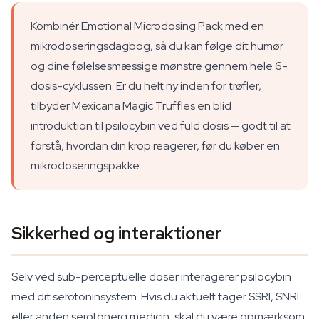
Kombinér Emotional Microdosing Pack med en
mikrodoseringsdagbog, så du kan følge dit humør
og dine følelsesmæssige mønstre gennem hele 6-
dosis-cyklussen. Er du helt ny inden for trøfler,
tilbyder Mexicana Magic Truffles en blid
introduktion til psilocybin ved fuld dosis — godt til at
forstå, hvordan din krop reagerer, før du køber en
mikrodoseringspakke.
Sikkerhed og interaktioner
Selv ved sub-perceptuelle doser interagerer psilocybin
med dit serotoninsystem. Hvis du aktuelt tager SSRI, SNRI
eller anden serotonerg medicin, skal du være opmærksom