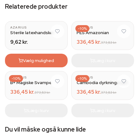
Relaterede produkter
AZARIUS
AZARIUS
-10%
Sterile latexhandsker
PES Amazonian
9,62 kr.
336,45 kr.
373,83 kr.
Vælg mulighed
Læg i kurv
AZARIUS
AZARIUS
-10%
-10%
B+ Magiske Svampe
Cambodia dyrkningssæt
336,45 kr.
336,45 kr.
373,83 kr.
373,83 kr.
Læg i kurv
Læg i kurv
Du vil måske også kunne lide