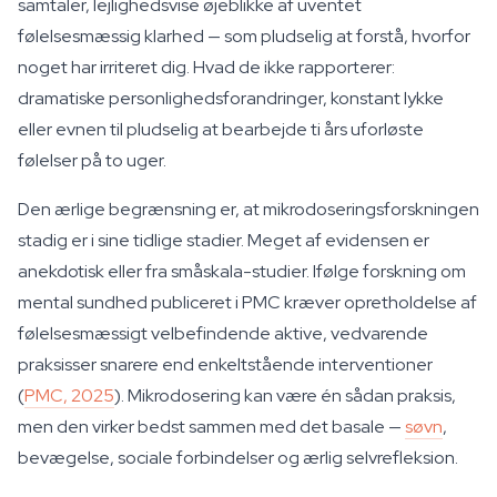
samtaler, lejlighedsvise øjeblikke af uventet
følelsesmæssig klarhed — som pludselig at forstå, hvorfor
noget har irriteret dig. Hvad de ikke rapporterer:
dramatiske personlighedsforandringer, konstant lykke
eller evnen til pludselig at bearbejde ti års uforløste
følelser på to uger.
Den ærlige begrænsning er, at mikrodoseringsforskningen
stadig er i sine tidlige stadier. Meget af evidensen er
anekdotisk eller fra småskala-studier. Ifølge forskning om
mental sundhed publiceret i PMC kræver opretholdelse af
følelsesmæssigt velbefindende aktive, vedvarende
praksisser snarere end enkeltstående interventioner
(
PMC, 2025
). Mikrodosering kan være én sådan praksis,
men den virker bedst sammen med det basale —
søvn
,
bevægelse, sociale forbindelser og ærlig selvrefleksion.