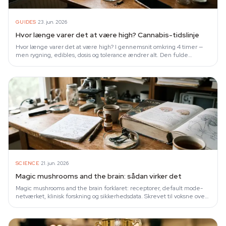
·
GUIDES
23. jun. 2026
Hvor længe varer det at være high? Cannabis-tidslinje
Hvor længe varer det at være high? I gennemsnit omkring 4 timer —
men rygning, edibles, dosis og tolerance ændrer alt. Den fulde
forskningsbaserede tidslinje.
·
SCIENCE
21. jun. 2026
Magic mushrooms and the brain: sådan virker det
Magic mushrooms and the brain forklaret: receptorer, default mode-
netværket, klinisk forskning og sikkerhedsdata. Skrevet til voksne over
18.