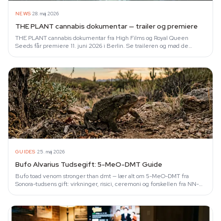
·
NEWS
28. maj 2026
THE PLANT cannabis dokumentar — trailer og premiere
THE PLANT cannabis dokumentar fra High Films og Royal Queen
Seeds får premiere 11. juni 2026 i Berlin. Se traileren og mød de
medvirkende.
·
GUIDES
25. maj 2026
Bufo Alvarius Tudsegift: 5-MeO-DMT Guide
Bufo toad venom stronger than dmt — lær alt om 5-MeO-DMT fra
Sonora-tudsens gift: virkninger, risici, ceremoni og forskellen fra NN-
DMT.