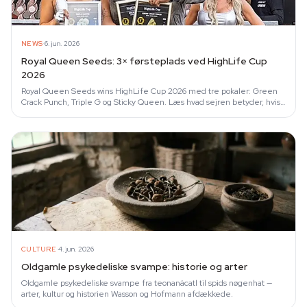
·
NEWS
6. jun. 2026
Royal Queen Seeds: 3× førsteplads ved HighLife Cup
2026
Royal Queen Seeds wins HighLife Cup 2026 med tre pokaler: Green
Crack Punch, Triple G og Sticky Queen. Læs hvad sejren betyder, hvis
du køber frø.
·
CULTURE
4. jun. 2026
Oldgamle psykedeliske svampe: historie og arter
Oldgamle psykedeliske svampe fra teonanácatl til spids nøgenhat —
arter, kultur og historien Wasson og Hofmann afdækkede.