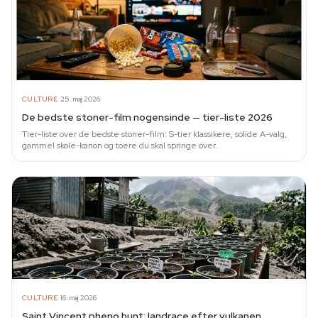
·
CULTURE
25. maj 2026
De bedste stoner-film nogensinde — tier-liste 2026
Tier-liste over de bedste stoner-film: S-tier klassikere, solide A-valg,
gammel skole-kanon og toere du skal springe over.
·
CULTURE
16. maj 2026
Saint Vincent pheno hunt: landrace efter vulkanen