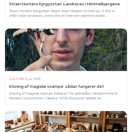
Strain Hunters Kyrgyzstan: Landraces i Himmelbjergene
Strain Hunters Kyrgyzstan følger Arjan Roskam til hest op i 3.550 m
efter vilde landraces, mens droner brænder plantens sidste
tilflugtssteder ned.
·
CULTURE
13. jul. 2026
Kloning af magiske svampe: sådan fungerer det
Kloning af magiske svampe forklaret: fra petriskåle i Nordamerika til
Mazatec-ceremonier i Oaxaca. VICEs Blueprint pakket ud.