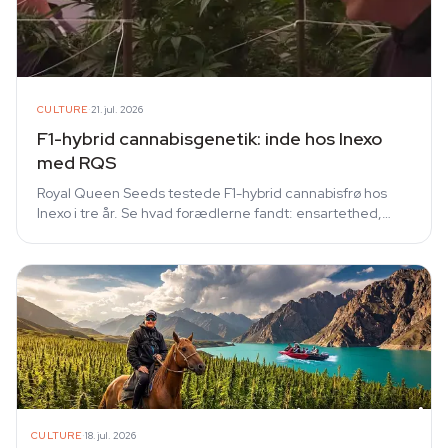
·
CULTURE
21. jul. 2026
F1-hybrid cannabisgenetik: inde hos Inexo
med RQS
Royal Queen Seeds testede F1-hybrid cannabisfrø hos
Inexo i tre år. Se hvad forædlerne fandt: ensartethed,
tæthed, robuste stængler og 2019-sorten.
·
CULTURE
18. jul. 2026