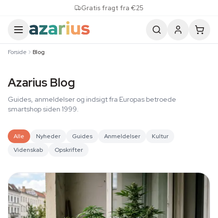
Skip to content
Gratis fragt fra €25
Forside
Blog
Azarius Blog
Guides, anmeldelser og indsigt fra Europas betroede
smartshop siden 1999.
Alle
Nyheder
Guides
Anmeldelser
Kultur
Videnskab
Opskrifter