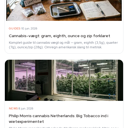
·
GUIDES
10. jun. 2026
Cannabis-vægt: gram, eighth, ounce og zip forklaret
Komplet guide til cannabis vægt og mål — gram, eighth (3,5g), quarter
(7g), ounce/zip (28g). Omregn amerikansk slang til metrisk.
·
NEWS
8. jun. 2026
Philip Morris cannabis Netherlands: Big Tobacco ind i
wietexperimentet