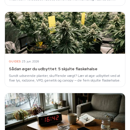
verdens første online…
·
GUIDES
25. jun. 2026
Sådan øger du udbyttet: 5 skjulte flaskehalse
Sundt udseende planter, skuffende vægt? Lær at øge udbyttet ved at
fixe lys, rodzone, VPD, genetik og canopy — de fem skjulte flaskehalse.