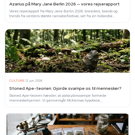
Azarius på Mary Jane Berlin 2026 — vores rejserapport
Vores rejserapport fra Mary Jane Berlin 2026: breeders, brands og
trends fra verdens største cannabisfestival, set fra en hollandsk
smartshop.
·
CULTURE
12. jun. 2026
Stoned Ape-teorien: Gjorde svampe os til mennesker?
Stoned Ape-teorien hævder, at psilocybinsvampe formede
menneskehjernen. Vi gennemgår McKennas hypotese,
neurovidenskaben og kritikken.