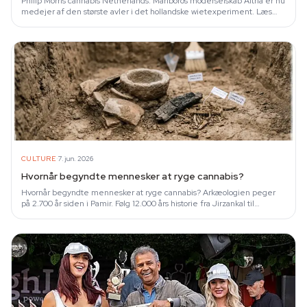
Philip Morris cannabis Netherlands: Marlboros moderselskab Altria er nu
medejer af den største avler i det hollandske wietexperiment. Læs
analysen.
·
CULTURE
7. jun. 2026
Hvornår begyndte mennesker at ryge cannabis?
Hvornår begyndte mennesker at ryge cannabis? Arkæologien peger
på 2.700 år siden i Pamir. Følg 12.000 års historie fra Jirzankal til
Anslinger.