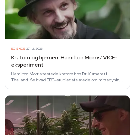
·
SCIENCE
27. jul. 2026
Kratom og hjernen: Hamilton Morris' VICE-
eksperiment
Hamilton Morris testede kratom hos Dr. Kumaret i
Thailand. Se hvad EEG-studiet afslørede om mitragynin,
opioidreceptorer og afhængighed.