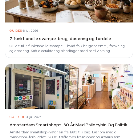
·
GUIDES
8. jul. 2026
7 funktionelle svampe: brug, dosering og fordele
Guide til 7 funktionelle svampe — hvad folk bruger dem til, forskning
og dosering. Køb ekstrakter og blandinger med reel virkning.
·
CULTURE
3. jul. 2026
Amsterdam Smartshops: 30 År Med Psilocybin Og Politik
Amsterdam smartshop-historien fra 1993 til i dag. Lær om magic
mushroom-forbuddet i 2008, trøflernes fremkomst og Azarius som