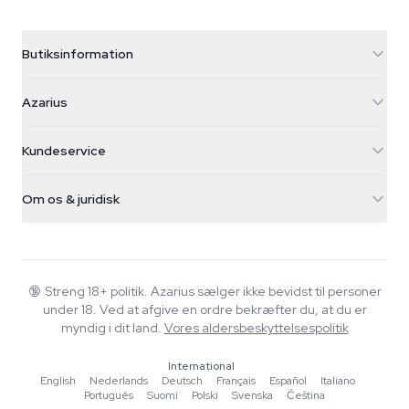
Butiksinformation
Azarius
Azarius
Galvaniweg 11
5482 TN Schijndel
Cannabisfrø
Kundeservice
Nederland
Tryllesvampe
Forsendelsesinfo
support@azarius.com
Smokeshop
Om os & juridisk
+31(0)204897914
Returpolitik
Smartshop
Om Azarius
Kvalitetsgaranti
Herbshop
Wiki
Kontakt os
Growshop
Blog
🔞
Streng 18+ politik. Azarius sælger ikke bevidst til personer
FAQ
under 18. Ved at afgive en ordre bekræfter du, at du er
Musik
Privatlivspolitik
myndig i dit land.
Vores aldersbeskyttelsespolitik
Skribenter
International
Redaktionelle standarder
English
·
Nederlands
·
Deutsch
·
Français
·
Español
·
Italiano
·
Português
·
Suomi
·
Polski
·
Svenska
·
Čeština
Værktøjer & Beregnere