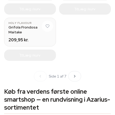
Læg i kurv
Læg i kurv
HOLY FLAVOUR
Grifola Frondosa
Maitake
209,95 kr.
Læg i kurv
Side 1 af 7
Køb fra verdens første online
smartshop — en rundvisning i Azarius-
sortimentet