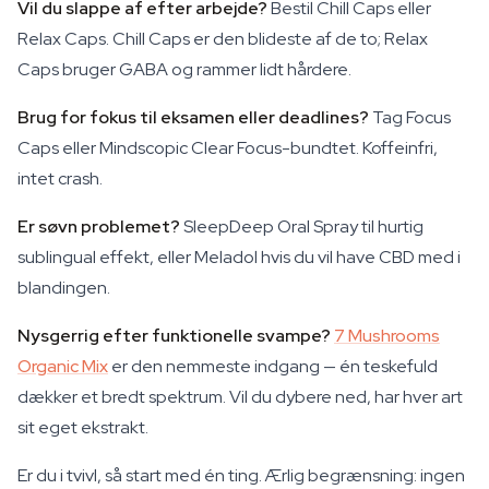
Vil du slappe af efter arbejde?
Bestil Chill Caps eller
Relax Caps. Chill Caps er den blideste af de to; Relax
Caps bruger GABA og rammer lidt hårdere.
Brug for fokus til eksamen eller deadlines?
Tag Focus
Caps eller Mindscopic Clear Focus-bundtet. Koffeinfri,
intet crash.
Er søvn problemet?
SleepDeep Oral Spray til hurtig
sublingual effekt, eller Meladol hvis du vil have CBD med i
blandingen.
Nysgerrig efter funktionelle svampe?
7 Mushrooms
Organic Mix
er den nemmeste indgang — én teskefuld
dækker et bredt spektrum. Vil du dybere ned, har hver art
sit eget ekstrakt.
Er du i tvivl, så start med én ting. Ærlig begrænsning: ingen