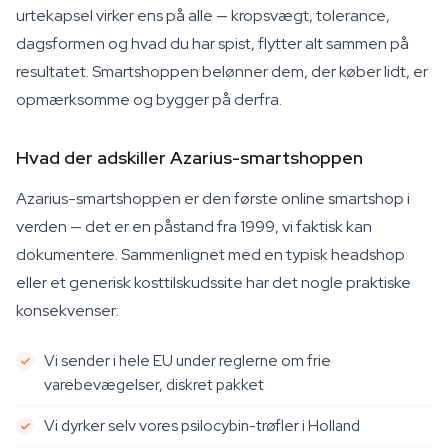
urtekapsel virker ens på alle — kropsvægt, tolerance,
dagsformen og hvad du har spist, flytter alt sammen på
resultatet. Smartshoppen belønner dem, der køber lidt, er
opmærksomme og bygger på derfra.
Hvad der adskiller Azarius-smartshoppen
Azarius-smartshoppen er den første online smartshop i
verden — det er en påstand fra 1999, vi faktisk kan
dokumentere. Sammenlignet med en typisk headshop
eller et generisk kosttilskudssite har det nogle praktiske
konsekvenser:
Vi sender i hele EU under reglerne om frie
varebevægelser, diskret pakket
Vi dyrker selv vores psilocybin-trøfler i Holland