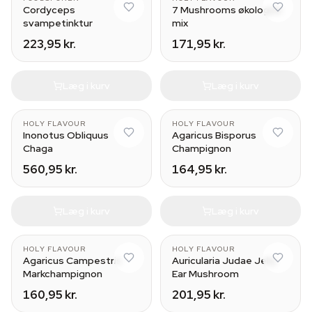
Cordyceps
7 Mushrooms økologisk
svampetinktur
mix
223,95 kr.
171,95 kr.
Læg i kurv
Læg i kurv
HOLY FLAVOUR
HOLY FLAVOUR
Inonotus Obliquus
Agaricus Bisporus
Chaga
Champignon
560,95 kr.
164,95 kr.
Læg i kurv
Læg i kurv
HOLY FLAVOUR
HOLY FLAVOUR
Agaricus Campestris
Auricularia Judae Jelly
Markchampignon
Ear Mushroom
160,95 kr.
201,95 kr.