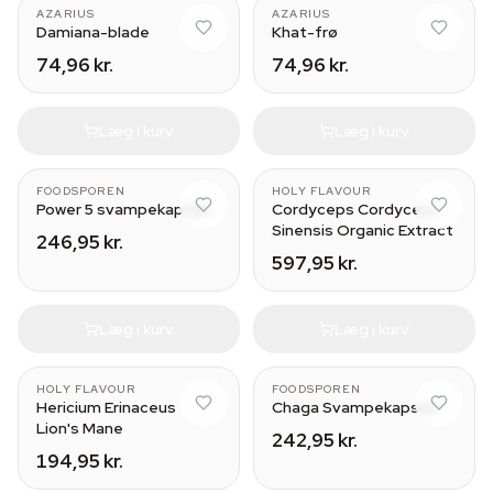
AZARIUS
AZARIUS
Damiana-blade
Khat-frø
74,96 kr.
74,96 kr.
Læg i kurv
Læg i kurv
FOODSPOREN
HOLY FLAVOUR
Power 5 svampekapsler
Cordyceps Cordyceps
Sinensis Organic Extract
246,95 kr.
597,95 kr.
Læg i kurv
Læg i kurv
HOLY FLAVOUR
FOODSPOREN
Hericium Erinaceus
Chaga Svampekapsler
Lion's Mane
242,95 kr.
194,95 kr.