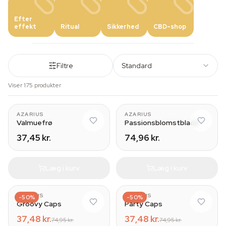
Efter
effekt
Ritual
Sikkerhed
CBD-shop
Filtre
Standard
Viser 175 produkter
AZARIUS
AZARIUS
Valmuefrø
Passionsblomstblade
37,45 kr.
74,96 kr.
Læg i kurv
Læg i kurv
AZARIUS
AZARIUS
-50%
-50%
Groovy Caps
Party Caps
37,48 kr.
37,48 kr.
74,95 kr.
74,95 kr.