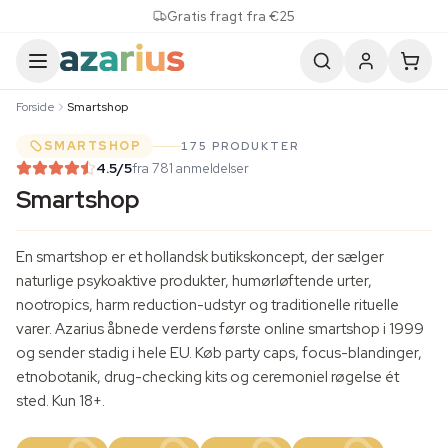
Skip to content
Gratis fragt fra €25
Forside
Smartshop
SMARTSHOP
175 PRODUKTER
4.5
/5
fra 781 anmeldelser
Smartshop
En smartshop er et hollandsk butikskoncept, der sælger
naturlige psykoaktive produkter, humørløftende urter,
nootropics, harm reduction-udstyr og traditionelle rituelle
varer. Azarius åbnede verdens første online smartshop i 1999
og sender stadig i hele EU. Køb party caps, focus-blandinger,
etnobotanik, drug-checking kits og ceremoniel røgelse ét
sted. Kun 18+.