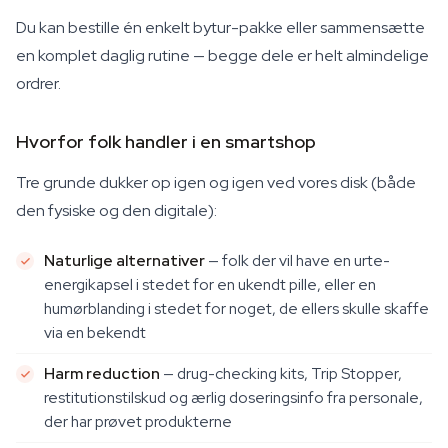
Du kan bestille én enkelt bytur-pakke eller sammensætte
en komplet daglig rutine — begge dele er helt almindelige
ordrer.
Hvorfor folk handler i en smartshop
Tre grunde dukker op igen og igen ved vores disk (både
den fysiske og den digitale):
Naturlige alternativer
— folk der vil have en urte-
energikapsel i stedet for en ukendt pille, eller en
humørblanding i stedet for noget, de ellers skulle skaffe
via en bekendt
Harm reduction
— drug-checking kits, Trip Stopper,
restitutionstilskud og ærlig doseringsinfo fra personale,
der har prøvet produkterne