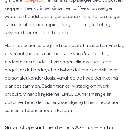
grindere,
rullepapir
), en smartshop sælger det, du putter i
kroppen. Tænk på det sådan: en coffeeshop sælger
weed, en headshop sælger piben, en smartshop sælger
kanna, kratom, nootropics, drug-checking kittet og
salvien, du brænder af bagefter.
Harm reduction er bagt ind i konceptet fra starten. Fra dag
ét var hollandske smartshops et svar på, at folk tog
gadestoffer i blinde — hvis nogen alligevel skal tage
noget, er det bedre, at de køber det over en disk, hvor
personalet kender dosis, varighed og hvad der ikke må
blandes sammen. Sådan tænker vi stadig om hvert
produkt, vi har på hylderne. EMCDDA har i mange år
dokumenteret den hollandske tilgang til harm reduction
som en referencemodel i Europa.
Smartshop-sortimentet hos Azarius — en tur