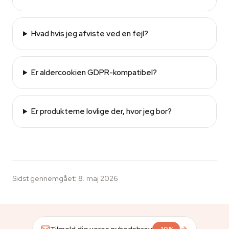
Hvad hvis jeg afviste ved en fejl?
Er aldercookien GDPR-kompatibel?
Er produkterne lovlige der, hvor jeg bor?
Sidst gennemgået
:
8. maj 2026
Tilmeld dig vores nyhedsbrev