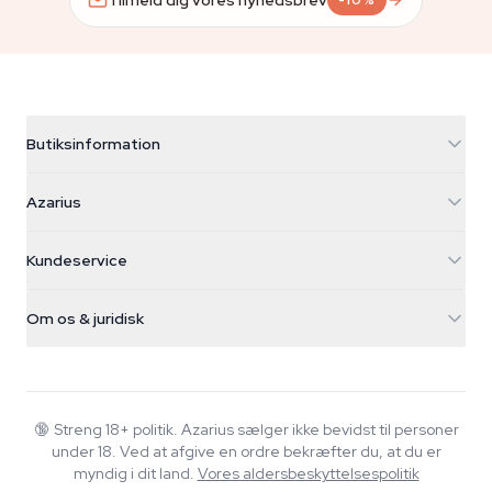
-10%
Butiksinformation
Azarius
Azarius
Galvaniweg 11
5482 TN Schijndel
Cannabisfrø
Kundeservice
Nederland
Tryllesvampe
Forsendelsesinfo
support@azarius.com
Smokeshop
Om os & juridisk
+31(0)204897914
Returpolitik
Smartshop
Om Azarius
Kvalitetsgaranti
Herbshop
Wiki
Kontakt os
Growshop
Blog
🔞
Streng 18+ politik. Azarius sælger ikke bevidst til personer
FAQ
under 18. Ved at afgive en ordre bekræfter du, at du er
Musik
Privatlivspolitik
myndig i dit land.
Vores aldersbeskyttelsespolitik