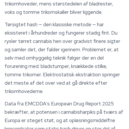
trikomhoveder, mens størstedelen af bladrester,
voks og tomme trikomskaller bliver liggende.
Tørsigtet hash — den klassiske metode — har
eksisteret i århundreder og fungerer stadig fint. Du
rysler tørret cannabis hen over gradvist finere sigter
og samler det, der falder igennem. Problemet er, at
selv med omhyggelig teknik følger der en del
forurening med: bladstumper, knækkede stilke,
tomme trikomer. Elektrostatisk ekstraktion springer
det meste af det over ved at gå direkte efter
trikomhovederne.
Data fra EMCDDA's European Drug Report 2025
bekræfter, at potensen i cannabisharpiks på tværs af
Europa er steget støt, og at opløsningsmiddelfrie
koncentrater som static hash driver en stor del af