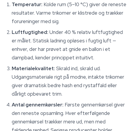
Temperatur:
Kolde rum (5–10 °C) giver de reneste
resultater. Varme trikomer er klistrede og trækker
forureninger med sig.
Luftfugtighed:
Under 40 % relativ luftfugtighed
er målet. Statisk ladning opløses i fugtig luft —
enhver, der har prøvet at gnide en ballon i et
dampbad, kender princippet intuitivt.
Materialekvalitet:
Skrald ind, skrald ud.
Udgangsmateriale rigt på modne, intakte trikomer
giver dramatisk bedre hash end rystaffald eller
dårligt opbevaret trim.
Antal gennemkørsler:
Første gennemkørsel giver
den reneste opsamling. Hver efterfølgende
gennemkørsel trækker mere ud, men med
faldende renhed. Seriøse producenter holder