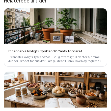
Relaterede artikler
Er cannabis lovligt i Tyskland? CanG forklaret
Er cannabis lovligt i Tyskland? Ja — 25 g offentligt, 3 planter hjemme,
klubber i stedet for butikker. Læs guiden til CanG-loven og reglerne i…