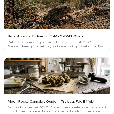
Bufo Alvarius Tudsegift: 5-MeO-DMT Guide
Bufo toad venom stronger than dmt — lær alt om 5-MeO-DMT fra
Sonora-tudsens gift: virkninger, risici, ceremoni og forskellen fra NN-
DMT.
Moon Rocks Cannabis Guide — Tre Lag, Fuld Effekt
Moon rocks tester over 50% THC og rammer anderledes end alt andet i
din skål. Lær hvad de er, hvorfor de virker, og hvordan du bruger dem