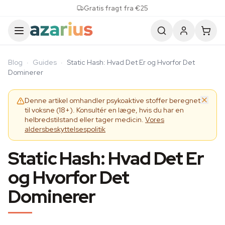
Skip to content
Gratis fragt fra €25
Blog
·
Guides
·
Static Hash: Hvad Det Er og Hvorfor Det
Dominerer
Denne artikel omhandler psykoaktive stoffer beregnet
til voksne (18+). Konsultér en læge, hvis du har en
helbredstilstand eller tager medicin.
Vores
aldersbeskyttelsespolitik
Static Hash: Hvad Det Er
og Hvorfor Det
Dominerer