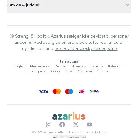
support@azarius.com
Smokeshop
Om os & juridisk
+31(0)204897914
Returpolitik
Smartshop
Om Azarius
Kvalitetsgaranti
Herbshop
Wiki
Kontakt os
Growshop
Blog
🔞
Streng 18+ politik. Azarius sælger ikke bevidst til personer
FAQ
under 18. Ved at afgive en ordre bekræfter du, at du er
Musik
Privatlivspolitik
myndig i dit land.
Vores aldersbeskyttelsespolitik
Skribenter
International
Redaktionelle standarder
English
·
Nederlands
·
Deutsch
·
Français
·
Español
·
Italiano
·
Português
·
Suomi
·
Polski
·
Svenska
·
Čeština
Værktøjer & Beregnere
Tilbud
Sitemap
© 2026 Azarius. Alle rettigheder forbeholdes.
Administrer cookies