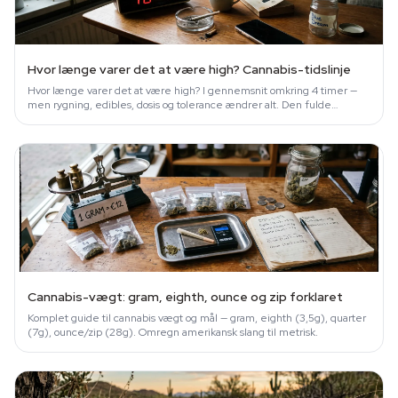
Hvor længe varer det at være high? Cannabis-tidslinje
Hvor længe varer det at være high? I gennemsnit omkring 4 timer —
men rygning, edibles, dosis og tolerance ændrer alt. Den fulde
forskningsbaserede tidslinje.
Cannabis-vægt: gram, eighth, ounce og zip forklaret
Komplet guide til cannabis vægt og mål — gram, eighth (3,5g), quarter
(7g), ounce/zip (28g). Omregn amerikansk slang til metrisk.