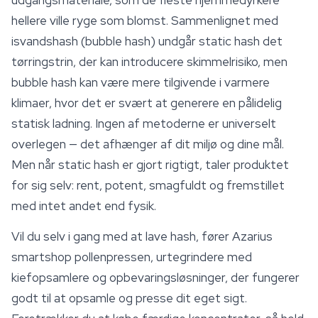
udgangsmateriale, som de fleste hjemmedyrkere
hellere ville ryge som blomst. Sammenlignet med
isvandshash (bubble hash) undgår static hash det
tørringstrin, der kan introducere skimmelrisiko, men
bubble hash kan være mere tilgivende i varmere
klimaer, hvor det er svært at generere en pålidelig
statisk ladning. Ingen af metoderne er universelt
overlegen — det afhænger af dit miljø og dine mål.
Men når static hash er gjort rigtigt, taler produktet
for sig selv: rent, potent, smagfuldt og fremstillet
med intet andet end fysik.
Vil du selv i gang med at lave hash, fører Azarius
smartshop
pollenpressen, urtegrindere med
kiefopsamlere og opbevaringsløsninger, der fungerer
godt til at opsamle og presse dit eget sigt.