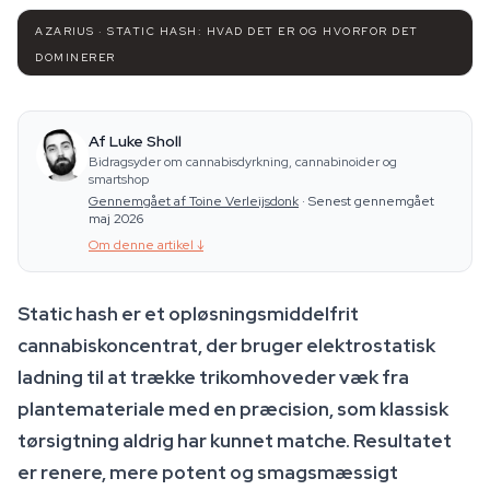
AZARIUS · STATIC HASH: HVAD DET ER OG HVORFOR DET
DOMINERER
Af Luke Sholl
Bidragsyder om cannabisdyrkning, cannabinoider og
smartshop
Gennemgået af Toine Verleijsdonk
·
Senest gennemgået
maj 2026
Om denne artikel
↓
Static hash er et opløsningsmiddelfrit
cannabiskoncentrat, der bruger elektrostatisk
ladning til at trække trikomhoveder væk fra
plantemateriale med en præcision, som klassisk
tørsigtning aldrig har kunnet matche. Resultatet
er renere, mere potent og smagsmæssigt