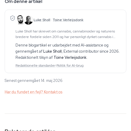
Om denne artikel
Luke Sholl
·
Toine Verleijsdonk
Luke Sholl har skrevet om cannabis, cannabinoider og naturens
bredere fordele siden 2011 og har personligt dyrket cannabis i
hjemmedyrkningstelte i mere end ti år. Den førstehåndserfaring
Denne blogartikel er udarbejdet med AI-assistance og
med dyrkning — som dækker hele l
gennemgået af
Luke Sholl
,
External contributor since 2026
.
Redaktionelt tilsyn af
Toine Verleijsdonk
.
Redaktionelle standarder
·
Politik for AI-brug
Senest gennemgået 14. maj 2026
Har du fundet en fejl? Kontakt os