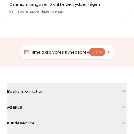
Cannabis hangover: 5 drikke der rydder tågen
Cannabis hangover dagen derpå?
Tilmeld dig vores nyhedsbrev
-10%
Butiksinformation
Azarius
Azarius
Galvaniweg 11
5482 TN Schijndel
Cannabisfrø
Kundeservice
Nederland
Tryllesvampe
Forsendelsesinfo