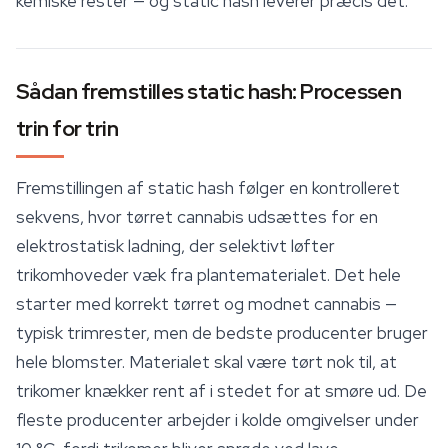
kemiske rester — og static hash leverer præcis det.
Sådan fremstilles static hash: Processen
trin for trin
Fremstillingen af static hash følger en kontrolleret
sekvens, hvor tørret cannabis udsættes for en
elektrostatisk ladning, der selektivt løfter
trikomhoveder væk fra plantematerialet. Det hele
starter med korrekt tørret og modnet cannabis —
typisk trimrester, men de bedste producenter bruger
hele blomster. Materialet skal være tørt nok til, at
trikomer knækker rent af i stedet for at smøre ud. De
fleste producenter arbejder i kolde omgivelser under