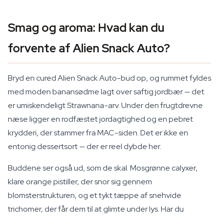
Smag og aroma: Hvad kan du
forvente af Alien Snack Auto?
Bryd en cured Alien Snack Auto-bud op, og rummet fyldes
med moden banansødme lagt over saftig jordbær — det
er umiskendeligt Strawnana-arv. Under den frugtdrevne
næse ligger en rodfæstet jordagtighed og en pebret
krydderi, der stammer fra MAC-siden. Det er ikke en
entonig dessertsort — der er reel dybde her.
Buddene ser også ud, som de skal. Mosgrønne calyxer,
klare orange pistiller, der snor sig gennem
blomsterstrukturen, og et tykt tæppe af snehvide
trichomer, der får dem til at glimte under lys. Har du