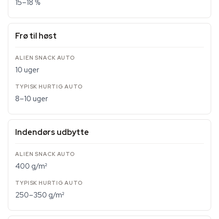
15–18 %
Frø til høst
10 uger
8–10 uger
Indendørs udbytte
400 g/m²
250–350 g/m²