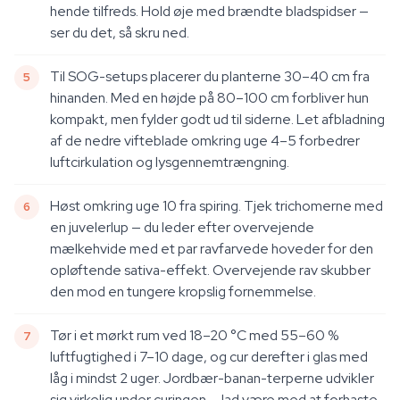
hende tilfreds. Hold øje med brændte bladspidser —
ser du det, så skru ned.
Til SOG-setups placerer du planterne 30–40 cm fra
hinanden. Med en højde på 80–100 cm forbliver hun
kompakt, men fylder godt ud til siderne. Let afbladning
af de nedre vifteblade omkring uge 4–5 forbedrer
luftcirkulation og lysgennemtrængning.
Høst omkring uge 10 fra spiring. Tjek trichomerne med
en juvelerlup — du leder efter overvejende
mælkehvide med et par ravfarvede hoveder for den
opløftende sativa-effekt. Overvejende rav skubber
den mod en tungere kropslig fornemmelse.
Tør i et mørkt rum ved 18–20 °C med 55–60 %
luftfugtighed i 7–10 dage, og cur derefter i glas med
låg i mindst 2 uger. Jordbær-banan-terperne udvikler
sig virkelig under curingen — lad være med at forhaste