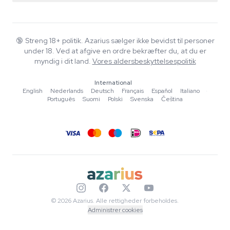
Smartshop
Om Azarius
Kvalitetsgaranti
Herbshop
Wiki
Kontakt os
Growshop
Blog
🔞
Streng 18+ politik. Azarius sælger ikke bevidst til personer
FAQ
under 18. Ved at afgive en ordre bekræfter du, at du er
Skribenter
Privatlivspolitik
myndig i dit land.
Vores aldersbeskyttelsespolitik
Redaktionelle standarder
International
Værktøjer & Beregnere
English
·
Nederlands
·
Deutsch
·
Français
·
Español
·
Italiano
·
Português
·
Suomi
·
Polski
·
Svenska
·
Čeština
Tilbud
Sitemap
© 2026 Azarius. Alle rettigheder forbeholdes.
Administrer cookies