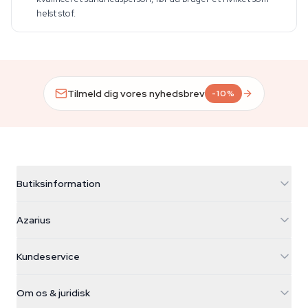
helst stof.
Tilmeld dig vores nyhedsbrev
-10%
Butiksinformation
Azarius
Azarius
Galvaniweg 11
5482 TN Schijndel
Cannabisfrø
Kundeservice
Nederland
Tryllesvampe
Forsendelsesinfo
support@azarius.com
Smokeshop
Om os & juridisk
+31(0)204897914
Returpolitik