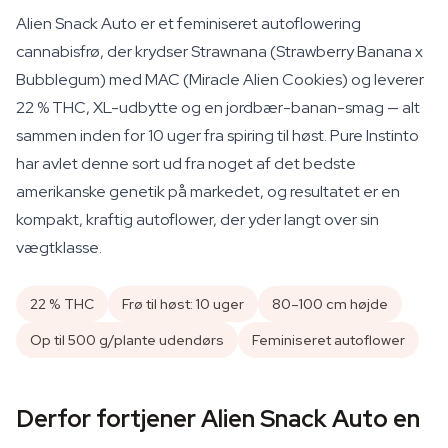
Alien Snack Auto er et feminiseret autoflowering
cannabisfrø, der krydser Strawnana (Strawberry Banana x
Bubblegum) med MAC (Miracle Alien Cookies) og leverer
22 % THC, XL-udbytte og en jordbær-banan-smag — alt
sammen inden for 10 uger fra spiring til høst. Pure Instinto
har avlet denne sort ud fra noget af det bedste
amerikanske genetik på markedet, og resultatet er en
kompakt, kraftig autoflower, der yder langt over sin
vægtklasse.
22 % THC
Frø til høst: 10 uger
80–100 cm højde
Op til 500 g/plante udendørs
Feminiseret autoflower
Derfor fortjener Alien Snack Auto en