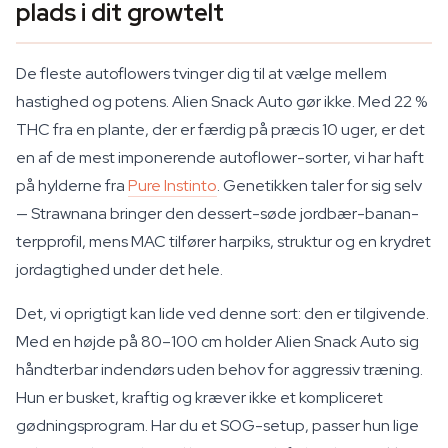
plads i dit growtelt
De fleste autoflowers tvinger dig til at vælge mellem
hastighed og potens. Alien Snack Auto gør ikke. Med 22 %
THC fra en plante, der er færdig på præcis 10 uger, er det
en af de mest imponerende autoflower-sorter, vi har haft
på hylderne fra
Pure Instinto
. Genetikken taler for sig selv
— Strawnana bringer den dessert-søde jordbær-banan-
terpprofil, mens MAC tilfører harpiks, struktur og en krydret
jordagtighed under det hele.
Det, vi oprigtigt kan lide ved denne sort: den er tilgivende.
Med en højde på 80–100 cm holder Alien Snack Auto sig
håndterbar indendørs uden behov for aggressiv træning.
Hun er busket, kraftig og kræver ikke et kompliceret
gødningsprogram. Har du et SOG-setup, passer hun lige