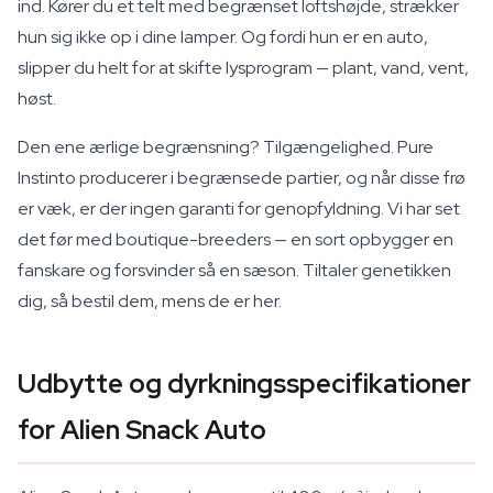
ind. Kører du et telt med begrænset loftshøjde, strækker
hun sig ikke op i dine lamper. Og fordi hun er en auto,
slipper du helt for at skifte lysprogram — plant, vand, vent,
høst.
Den ene ærlige begrænsning? Tilgængelighed. Pure
Instinto producerer i begrænsede partier, og når disse frø
er væk, er der ingen garanti for genopfyldning. Vi har set
det før med boutique-breeders — en sort opbygger en
fanskare og forsvinder så en sæson. Tiltaler genetikken
dig, så bestil dem, mens de er her.
Udbytte og dyrkningsspecifikationer
for Alien Snack Auto