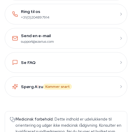
Ring til os
+31(0)204897914
Send en e-mail
support@azarius.com
Se FAQ
Spørg A
i
zu
Kommer snart
Medicinsk forbehold.
Dette indhold er udelukkende til
orientering og udgør ikke medicinsk rådgivning. Konsulter en
kvalificeret sundhedsperson, før du bruger et hvilket som