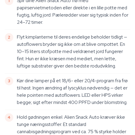
Spir dine Alien Snack Auto frø med
papirservietmetoden eller direkte i en lille potte med
fugtig, luftig jord. Pælerødder viser sig typisk inden for
24–72 timer.
Flyt kimplanterne til deres endelige beholder tidligt —
autoflowers bryder sig ikke om at blive ompottet. En
10–15 liters stofpotte med veldrænet jord fungerer
fint. Hun er ikke kræsen med mediet, men lette,
luftige substrater giver den bedste rodudvikling.
Kør dine lamper på et 18/6- eller 20/4-program fra frø
til høst. Ingen ændring af lyscyklus nødvendig — det er
hele pointen med autoflowers. LED eller HPS virker
begge; sigt efter mindst 400 PPFD under blomstring.
Hold gødningen enkel. Alien Snack Auto kræver ikke
tunge næringsstoffer. Et standard
cannabisgødningsprogram ved ca. 75 % styrke holder