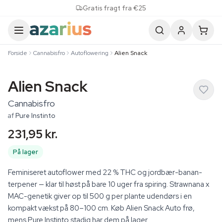
Skip to content
Gratis fragt fra €25
Forside
Cannabisfro
Autoflowering
Alien Snack
Alien Snack
Cannabisfro
af
Pure Instinto
231,95 kr.
På lager
Feminiseret autoflower med 22 % THC og jordbær-banan-
terpener — klar til høst på bare 10 uger fra spiring. Strawnana x
MAC-genetik giver op til 500 g per plante udendørs i en
kompakt vækst på 80–100 cm. Køb Alien Snack Auto frø,
mens Pure Instinto stadig har dem på lager.