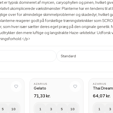
et er typisk domineret af myrcen, caryophyllen og pinen, hvilket gi
lativt ukomplicerede vækstmønster. Planterne har en tendens til at 
tige over for almindelige skimmelproblemer og skadedyr, hvilket 
 planterne reagerer godt på forskellige træningsteknikker som SCRO
nker, som hver især sætter deres eget præg på den originale genet
dtrykker den mere luftige og langstrakte Haze-arkitektur. Udforsk 
kningsforhold.</p>
Standard
AZARIUS
AZARIUS
Gelato
Thai Drea
71,33 kr.
64,07 kr.
5
10
1
3
5
10
1
3