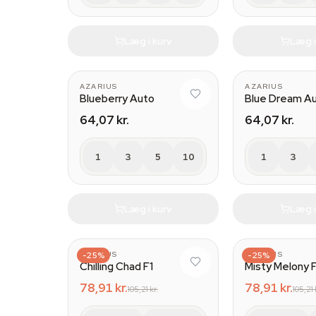
Læg i kurv
Læg i
AZARIUS
AZARIUS
Blueberry Auto
Blue Dream A
64,07 kr.
64,07 kr.
1
3
5
10
1
3
Læg i kurv
Læg i
AZARIUS
-25%
AZARIUS
-25%
Chilling Chad F1
Misty Melony 
78,91 kr.
78,91 kr.
105,21 kr.
105,21 