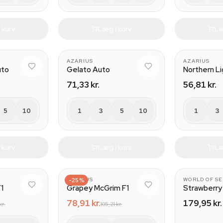
 kurv
Læg i kurv
Læ
AZARIUS
AZARIUS
uto
Gelato Auto
Northern L
71,33 kr.
56,81 kr.
5
10
1
3
5
10
1
3
 kurv
Læg i kurv
Læ
AZARIUS
-25%
WORLD OF S
F1
Grapey McGrim F1
Strawberry
78,91 kr.
179,95 kr.
kr.
105,21 kr.