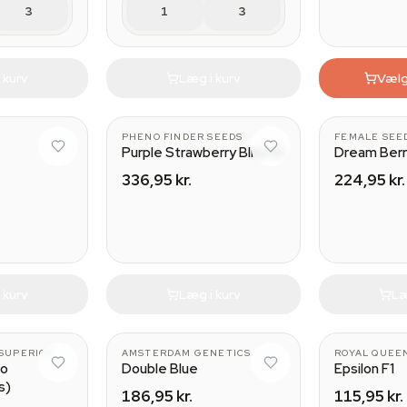
3
1
3
 kurv
Læg i kurv
Vælg
PHENO FINDER SEEDS
FEMALE SEE
Purple Strawberry Bliss S1
Dream Ber
336,95 kr.
224,95 kr.
 kurv
Læg i kurv
Læ
SUPERIOR
AMSTERDAM GENETICS
ROYAL QUEE
to
Double Blue
Epsilon F1
s)
186,95 kr.
115,95 kr.