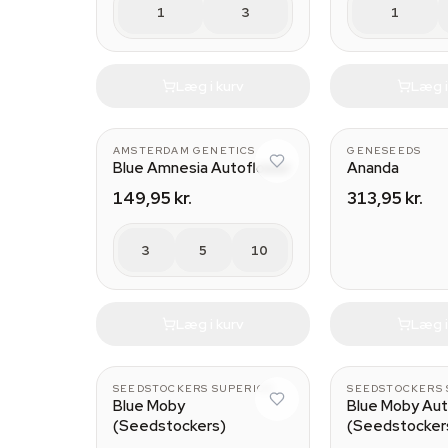
1
3
1
Læg i kurv
Læg i
AMSTERDAM GENETICS
GENESEEDS
Blue Amnesia Autoflower
Ananda
149,95 kr.
313,95 kr.
3
5
10
Læg i kurv
Læg i
SEEDSTOCKERS SUPERIOR
SEEDSTOCKERS 
Blue Moby
Blue Moby Au
(Seedstockers)
(Seedstocker