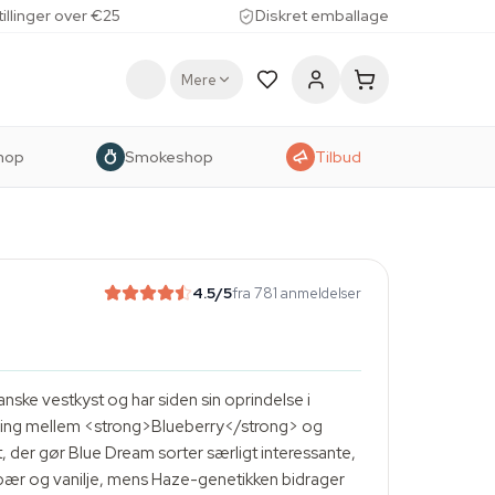
tillinger over €25
Diskret emballage
Mere
hop
Smokeshop
Tilbud
4.5
/5
fra 781 anmeldelser
ske vestkyst og har siden sin oprindelse i
dsning mellem <strong>Blueberry</strong> og
der gør Blue Dream sorter særligt interessante,
bær og vanilje, mens Haze-genetikken bidrager