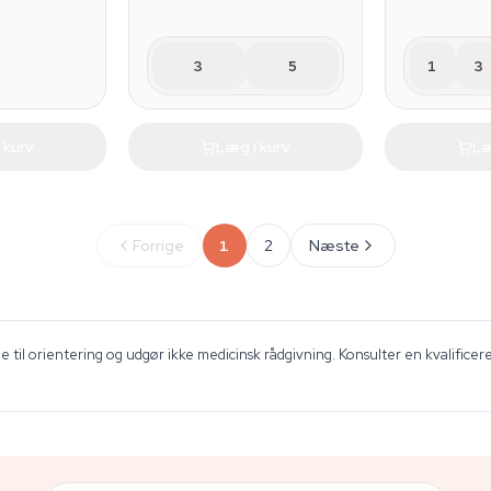
3
5
1
3
 kurv
Læg i kurv
Læ
Forrige
1
2
Næste
 til orientering og udgør ikke medicinsk rådgivning. Konsulter en kvalificer