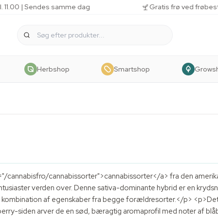
kl. 11.00 | Sendes samme dag
Gratis frø ved frøbes
Herbshop
Smartshop
Grows
="/cannabisfro/cannabissorter">cannabissorter</a> fra den amerikan
 entusiaster verden over. Denne sativa-dominante hybrid er en kry
k kombination af egenskaber fra begge forældresorter.</p> <p>Det, 
erry-siden arver de en sød, bæragtig aromaprofil med noter af blå