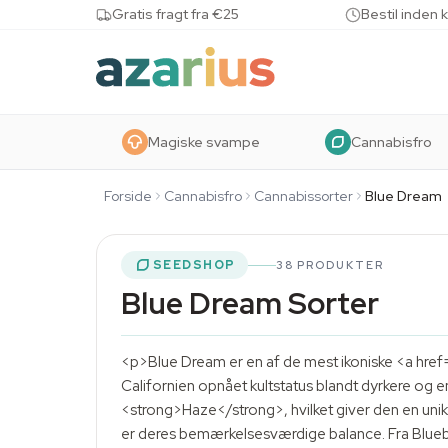
Skip to content
Gratis fragt fra €25
Bestil inden 
Magiske svampe
Cannabisfro
Forside
Cannabisfro
Cannabissorter
Blue Dream
SEEDSHOP
38 PRODUKTER
Blue Dream Sorter
<p>Blue Dream er en af de mest ikoniske <a href
Californien opnået kultstatus blandt dyrkere og
<strong>Haze</strong>, hvilket giver den en uni
er deres bemærkelsesværdige balance. Fra Blueb