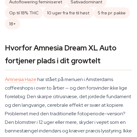
Autoflowering feminiseret
Sativadominant
Op til 18% THC
10 uger fra frø til høst
5 frø pr. pakke
18+
Hvorfor Amnesia Dream XL Auto
fortjener plads i dit growtelt
Amnesia Haze
har stået på menuen i Amsterdams
coffeeshops i over to årtier — og den forsvinder ikke lige
foreløbig. Den skarpe citrusnæse, det jordede fundament
og den langvarige, cerebrale effekt er svær at kopiere.
Problemet med den traditionelle fotoperiode-version?
Den blomstrer i 12 uger eller mere, skyder i vejret som en
bønnestængel indendørs og kræver præcis lysstyring. Ikke