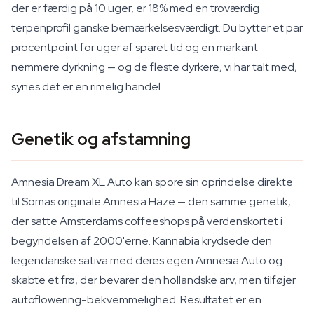
der er færdig på 10 uger, er 18% med en troværdig
terpenprofil ganske bemærkelsesværdigt. Du bytter et par
procentpoint for uger af sparet tid og en markant
nemmere dyrkning — og de fleste dyrkere, vi har talt med,
synes det er en rimelig handel.
Genetik og afstamning
Amnesia Dream XL Auto kan spore sin oprindelse direkte
til Somas originale Amnesia Haze — den samme genetik,
der satte Amsterdams coffeeshops på verdenskortet i
begyndelsen af 2000'erne. Kannabia krydsede den
legendariske sativa med deres egen Amnesia Auto og
skabte et frø, der bevarer den hollandske arv, men tilføjer
autoflowering-bekvemmelighed. Resultatet er en