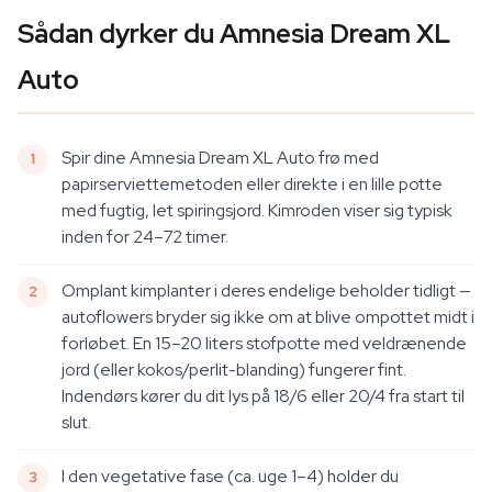
Sådan dyrker du Amnesia Dream XL
Auto
Spir dine Amnesia Dream XL Auto frø med
papirserviettemetoden eller direkte i en lille potte
med fugtig, let spiringsjord. Kimroden viser sig typisk
inden for 24–72 timer.
Omplant kimplanter i deres endelige beholder tidligt —
autoflowers bryder sig ikke om at blive ompottet midt i
forløbet. En 15–20 liters stofpotte med veldrænende
jord (eller kokos/perlit-blanding) fungerer fint.
Indendørs kører du dit lys på 18/6 eller 20/4 fra start til
slut.
I den vegetative fase (ca. uge 1–4) holder du