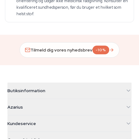
orientering og udgør ikke medicinsk rådgivning. Konsulter en
kvalificeret sundhedsperson, før du bruger et hvilket som
helst stof.
Tilmeld dig vores nyhedsbrev
-10%
Butiksinformation
Azarius
Azarius
Galvaniweg 11
5482 TN Schijndel
Cannabisfrø
Kundeservice
Nederland
Tryllesvampe
Forsendelsesinfo
support@azarius.com
Smokeshop