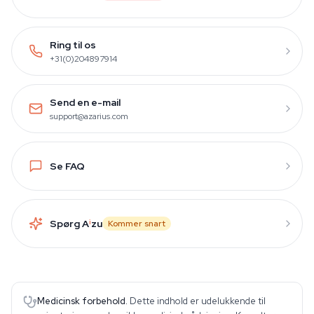
Ring til os
+31(0)204897914
Send en e-mail
support@azarius.com
Se FAQ
Spørg A
i
zu
Kommer snart
Medicinsk forbehold.
Dette indhold er udelukkende til