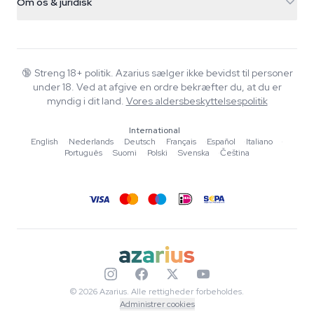
Om os & juridisk
+31(0)204897914
Returpolitik
Smartshop
Om Azarius
Kvalitetsgaranti
Herbshop
Wiki
Kontakt os
Growshop
Blog
🔞
Streng 18+ politik. Azarius sælger ikke bevidst til personer
FAQ
under 18. Ved at afgive en ordre bekræfter du, at du er
Musik
Privatlivspolitik
myndig i dit land.
Vores aldersbeskyttelsespolitik
Skribenter
International
Redaktionelle standarder
English
·
Nederlands
·
Deutsch
·
Français
·
Español
·
Italiano
·
Português
·
Suomi
·
Polski
·
Svenska
·
Čeština
Værktøjer & Beregnere
Tilbud
Sitemap
© 2026 Azarius. Alle rettigheder forbeholdes.
Administrer cookies