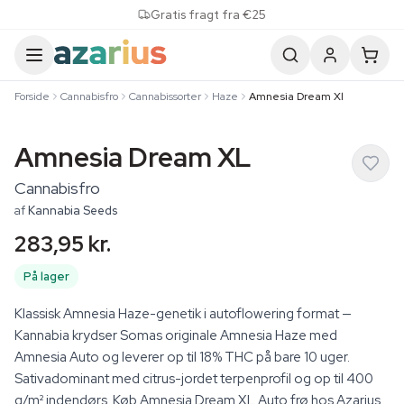
Skip to content
Gratis fragt fra €25
Forside
Cannabisfro
Cannabissorter
Haze
Amnesia Dream Xl
Amnesia Dream XL
Cannabisfro
af
Kannabia Seeds
283,95 kr.
På lager
Klassisk Amnesia Haze-genetik i autoflowering format —
Kannabia krydser Somas originale Amnesia Haze med
Amnesia Auto og leverer op til 18% THC på bare 10 uger.
Sativadominant med citrus-jordet terpenprofil og op til 400
g/m² indendørs. Køb Amnesia Dream XL Auto frø hos Azarius