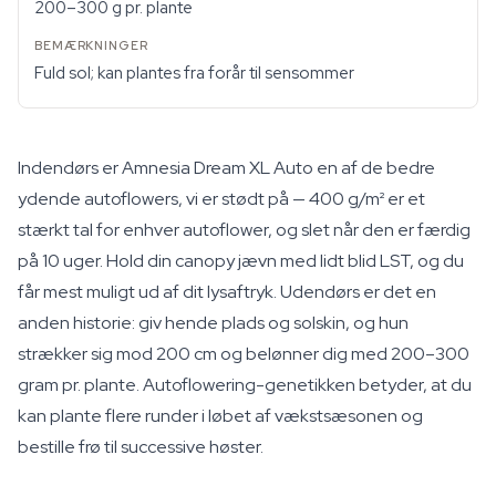
200–300 g pr. plante
Fuld sol; kan plantes fra forår til sensommer
Indendørs er Amnesia Dream XL Auto en af de bedre
ydende autoflowers, vi er stødt på — 400 g/m² er et
stærkt tal for enhver autoflower, og slet når den er færdig
på 10 uger. Hold din canopy jævn med lidt blid LST, og du
får mest muligt ud af dit lysaftryk. Udendørs er det en
anden historie: giv hende plads og solskin, og hun
strækker sig mod 200 cm og belønner dig med 200–300
gram pr. plante. Autoflowering-genetikken betyder, at du
kan plante flere runder i løbet af vækstsæsonen og
bestille frø til successive høster.