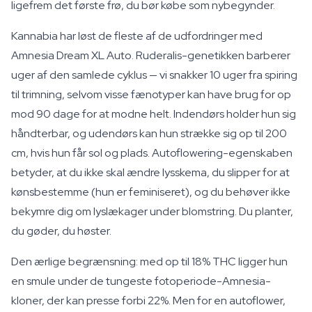
ligefrem det første frø, du bør købe som nybegynder.
Kannabia har løst de fleste af de udfordringer med
Amnesia Dream XL Auto. Ruderalis-genetikken barberer
uger af den samlede cyklus — vi snakker 10 uger fra spiring
til trimning, selvom visse fænotyper kan have brug for op
mod 90 dage for at modne helt. Indendørs holder hun sig
håndterbar, og udendørs kan hun strække sig op til 200
cm, hvis hun får sol og plads. Autoflowering-egenskaben
betyder, at du ikke skal ændre lysskema, du slipper for at
kønsbestemme (hun er feminiseret), og du behøver ikke
bekymre dig om lyslækager under blomstring. Du planter,
du gøder, du høster.
Den ærlige begrænsning: med op til 18% THC ligger hun
en smule under de tungeste fotoperiode-Amnesia-
kloner, der kan presse forbi 22%. Men for en autoflower,