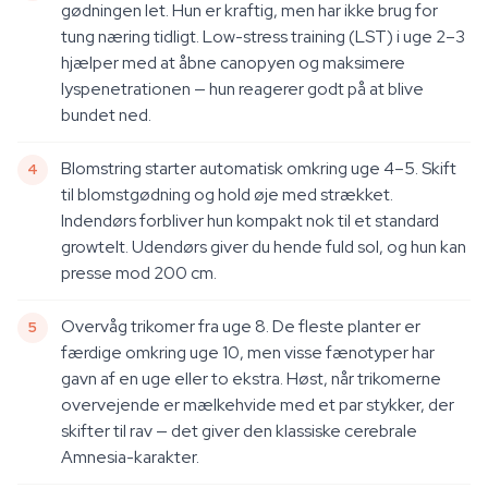
gødningen let. Hun er kraftig, men har ikke brug for
tung næring tidligt. Low-stress training (LST) i uge 2–3
hjælper med at åbne canopyen og maksimere
lyspenetrationen — hun reagerer godt på at blive
bundet ned.
Blomstring starter automatisk omkring uge 4–5. Skift
til blomstgødning og hold øje med strækket.
Indendørs forbliver hun kompakt nok til et standard
growtelt. Udendørs giver du hende fuld sol, og hun kan
presse mod 200 cm.
Overvåg trikomer fra uge 8. De fleste planter er
færdige omkring uge 10, men visse fænotyper har
gavn af en uge eller to ekstra. Høst, når trikomerne
overvejende er mælkehvide med et par stykker, der
skifter til rav — det giver den klassiske cerebrale
Amnesia-karakter.