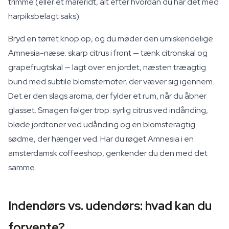
trimme (eller et mareridt, alt efter hvordan du har det med
harpiksbelagt saks).
Bryd en tørret knop op, og du møder den umiskendelige
Amnesia-næse: skarp citrus i front — tænk citronskal og
grapefrugtskal — lagt over en jordet, næsten træagtig
bund med subtile blomsternoter, der væver sig igennem.
Det er den slags aroma, der fylder et rum, når du åbner
glasset. Smagen følger trop: syrlig citrus ved indånding,
bløde jordtoner ved udånding og en blomsteragtig
sødme, der hænger ved. Har du røget Amnesia i en
amsterdamsk coffeeshop, genkender du den med det
samme.
Indendørs vs. udendørs: hvad kan du
forvente?