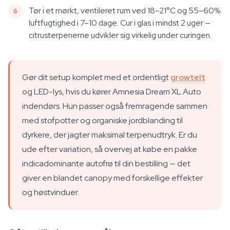
Tør i et mørkt, ventileret rum ved 18–21°C og 55–60%
luftfugtighed i 7–10 dage. Cur i glas i mindst 2 uger —
citrusterpenerne udvikler sig virkelig under curingen.
Gør dit setup komplet med et ordentligt
growtelt
og LED-lys, hvis du kører Amnesia Dream XL Auto
indendørs. Hun passer også fremragende sammen
med stofpotter og organiske jordblanding til
dyrkere, der jagter maksimal terpenudtryk. Er du
ude efter variation, så overvej at købe en pakke
indicadominante autofrø til din bestilling — det
giver en blandet canopy med forskellige effekter
og høstvinduer.