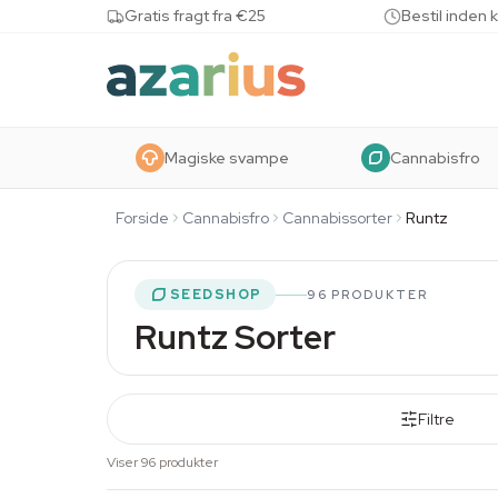
Skip to content
Gratis fragt fra €25
Bestil inden 
Magiske svampe
Cannabisfro
Forside
Cannabisfro
Cannabissorter
Runtz
SEEDSHOP
96 PRODUKTER
Runtz Sorter
Filtre
Viser 96 produkter