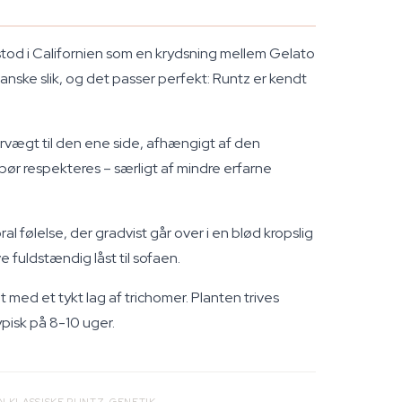
stod i Californien som en krydsning mellem Gelato
anske slik, og det passer perfekt: Runtz er kendt
ervægt til den ene side, afhængigt af den
bør respekteres – særligt af mindre erfarne
følelse, der gradvist går over i en blød kropslig
e fuldstændig låst til sofaen.
 med et tykt lag af trichomer. Planten trives
pisk på 8-10 uger.