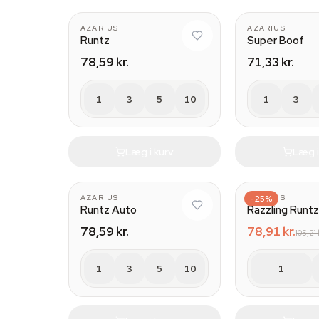
AZARIUS
AZARIUS
Runtz
Super Boof
78,59 kr.
71,33 kr.
1
3
5
10
1
3
Læg i kurv
Læg i
AZARIUS
AZARIUS
-25%
Runtz Auto
Razzling Runtz
78,59 kr.
78,91 kr.
105,21 
1
3
5
10
1