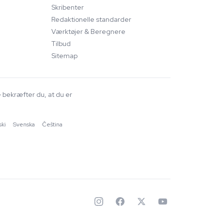
Skribenter
Redaktionelle standarder
Værktøjer & Beregnere
Tilbud
Sitemap
e bekræfter du, at du er
ski
·
Svenska
·
Čeština
✦