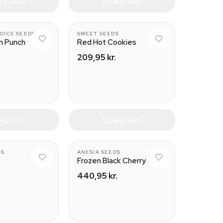
g i kurv
Læg i kurv
OICE SEEDS
SWEET SEEDS
n Punch
Red Hot Cookies
209,95 kr.
g i kurv
Læg i kurv
CS
ANESIA SEEDS
Frozen Black Cherry
440,95 kr.