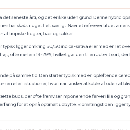
a det seneste årti, og det er ikke uden grund. Denne hybrid op
n har skabt noget helt særligt. Navnet refererer til det amerik
r af tropiske frugter, bær og sukker.
r typisk ligger omkring 50/50 indica-sativa eller med en let ov
jt, ofte mellem 19-29%, hvilket gør den til en potent sort, der 
de på samme tid. Den starter typisk med en opløftende cerebral 
enen eller i situationer, hvor man ønsker at koble af uden at bliv
tte buds, der ofte fremviser imponerende farver i lilla og grønt
faring for at opnå optimalt udbytte. Blomstringstiden ligger ty