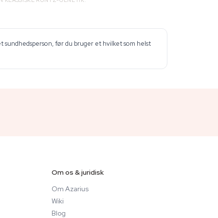
N KLASSISKE RUNTZ-GENETIK.
et sundhedsperson, før du bruger et hvilket som helst
Om os & juridisk
Om Azarius
Wiki
Blog