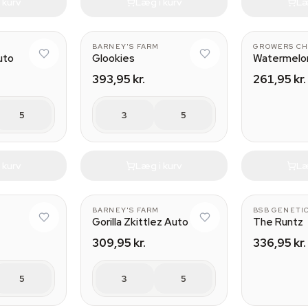
 kurv
Læg i kurv
Læ
BARNEY'S FARM
GROWERS CH
uto
Glookies
Watermelo
393,95 kr.
261,95 kr.
5
3
5
 kurv
Læg i kurv
Læ
BARNEY'S FARM
BSB GENETI
Gorilla Zkittlez Auto
The Runtz
309,95 kr.
336,95 kr.
5
3
5