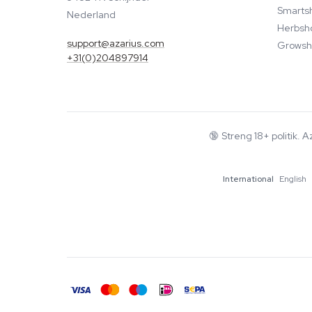
Smarts
Nederland
Herbsh
support@azarius.com
Growsh
+31(0)204897914
🔞
Streng 18+ politik. 
International
English