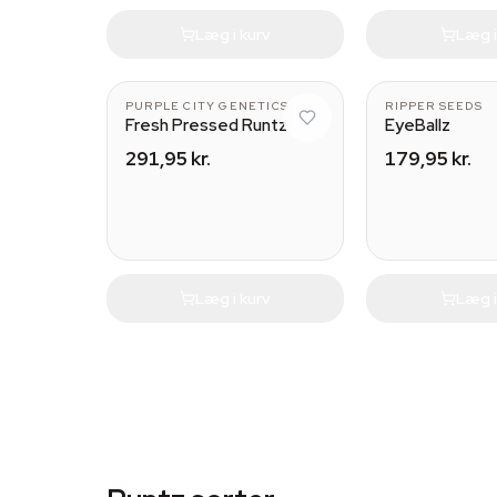
Læg i kurv
Læg i
PURPLE CITY GENETICS
RIPPER SEEDS
Fresh Pressed Runtz
EyeBallz
291,95 kr.
179,95 kr.
Læg i kurv
Læg i