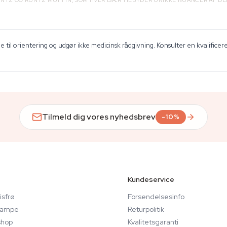
RUNTZ OG RUNTZ MUFFIN, SOM HVER ISÆR TILBYDER UNIKKE NUANCER AF DE
 til orientering og udgør ikke medicinsk rådgivning. Konsulter en kvalificer
Tilmeld dig vores nyhedsbrev
-10%
Kundeservice
sfrø
Forsendelsesinfo
svampe
Returpolitik
hop
Kvalitetsgaranti