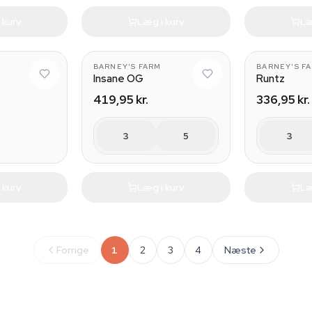
 kurv
Læg i kurv
Læ
BARNEY'S FARM
BARNEY'S F
Insane OG
Runtz
419,95 kr.
336,95 kr.
3
5
3
 kurv
Læg i kurv
Læ
Forrige
1
2
3
4
Næste