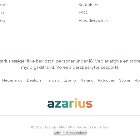
hop
Kontakt os
op
FAQ
op
Privatlivspolitik
Azarius sælger ikke bevidst til personer under 18. Ved at afgive en ordr
myndig i dit land.
Vores aldersbeskyttelsespolitik
·
Nederlands
·
Deutsch
·
Français
·
Español
·
Italiano
·
Português
·
Suomi
·
Pol
© 2026 Azarius. Alle rettigheder forbeholdes.
Administrer cookies