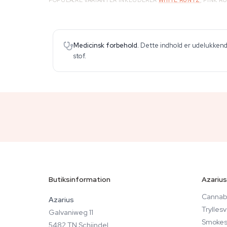
POPULÆRE VARIANTER INKLUDERER
WHITE RUNTZ
, PINK 
Medicinsk forbehold.
Dette indhold er udelukkende
stof.
Butiksinformation
Azarius
Cannabi
Azarius
Trylle
Galvaniweg 11
Smokes
5482 TN Schijndel