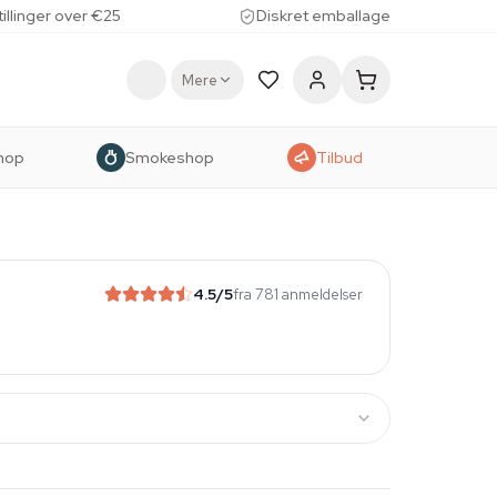
tillinger over €25
Diskret emballage
Mere
hop
Smokeshop
Tilbud
4.5
/5
fra 781 anmeldelser