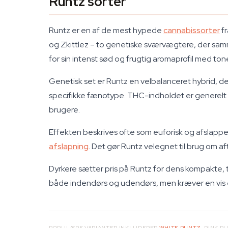
Runtz sorter
Runtz er en af de mest hypede
cannabissorter
fr
og Zkittlez – to genetiske sværvægtere, der samme
for sin intenst sød og frugtig aromaprofil med tone
Genetisk set er Runtz en velbalanceret hybrid, de
specifikke fænotype. THC-indholdet er generelt hø
brugere.
Effekten beskrives ofte som euforisk og afslappen
afslapning
. Det gør Runtz velegnet til brug om aft
Dyrkere sætter pris på Runtz for dens kompakte, tæ
både indendørs og udendørs, men kræver en vis er