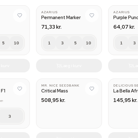
AZARIUS
AZARIUS
Permanent Marker
Purple Pun
71,33 kr.
64,07 kr.
5
10
1
3
5
10
1
3
 kurv
Læg i kurv
Læ
MR. NICE SEEDBANK
DELICIOUS S
 F1
Critical Mass
La Bella Af
508,95 kr.
145,95 kr.
kr.
3