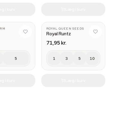
g i kurv
Læg i kurv
ARM
ROYAL QUEEN SEEDS
Royal Runtz
71,95 kr.
5
1
3
5
10
g i kurv
Læg i kurv