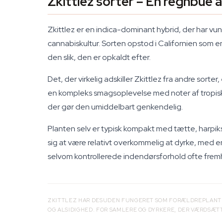
Zkittlez sorter – En regnbue 
Zkittlez er en indica-dominant hybrid, der har v
cannabiskultur. Sorten opstod i Californien som en
den slik, den er opkaldt efter.
Det, der virkelig adskiller Zkittlez fra andre sorte
en kompleks smagsoplevelse med noter af tropis
der gør den umiddelbart genkendelig.
Planten selv er typisk kompakt med tætte, harpiks
sig at være relativt overkommelig at dyrke, med 
selvom kontrollerede indendørsforhold ofte fremh
ZKITTLEZ HAR DESUDEN FUNGERET SOM FORÆLDREPLANT
OG ALSIDIGHED. FOR SAMLERE OG DYRKERE, DER VÆRDSÆT