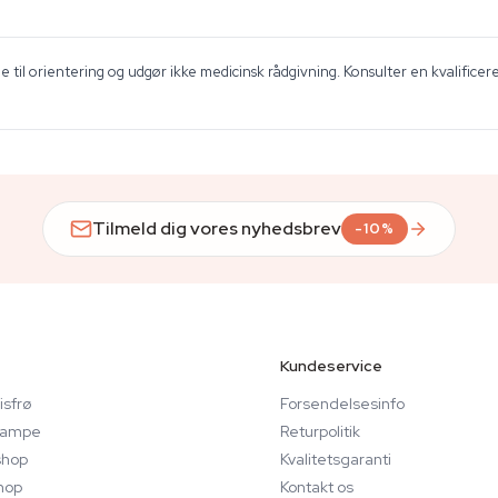
 til orientering og udgør ikke medicinsk rådgivning. Konsulter en kvalificer
Tilmeld dig vores nyhedsbrev
-10%
Kundeservice
sfrø
Forsendelsesinfo
svampe
Returpolitik
hop
Kvalitetsgaranti
hop
Kontakt os