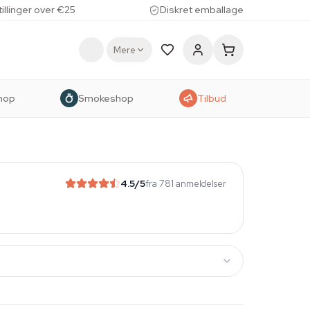
tillinger over €25
Diskret emballage
Mere
hop
Smokeshop
Tilbud
4.5
/5
fra 781 anmeldelser