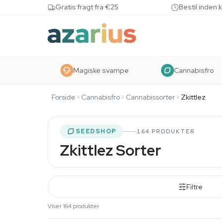
Skip to content
Gratis fragt fra €25
Bestil inden 
Magiske svampe
Cannabisfro
Forside
Cannabisfro
Cannabissorter
Zkittlez
SEEDSHOP
164 PRODUKTER
Zkittlez Sorter
Filtre
Viser 164 produkter