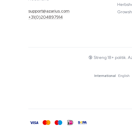
Herbsh
support@azarius.com
Growsh
+31(0)204897914
🔞
Streng 18+ politik. 
International
English