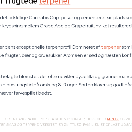
af frugtede
terpener
undet adskillige Cannabis Cup-priser og cementeret sin plads s
 krydsning mellem Grape Ape og Grapefruit, hvilket resulterede i
r, er dens exceptionelle terpenprofil. Domineret af
terpener
som l
ke frugter, bær og druesukker. Aromaen er sød og næsten kon
belagte blomster, der ofte udvikler dybe lilla og grønne nuance
en blomstringstid på omkring 8-9 uger. Sorten klarer sig godt 
æver farvespillet bedst.
E FOR EN LANG RÆKKE POPULÆRE KRYDSNINGER, HERUNDER
RUNTZ
OG ZKI
TER SMAG OG TERPENDIVERSITET, ER ZKITTLEZ-FAMILIEN ET OPLAGT UDG