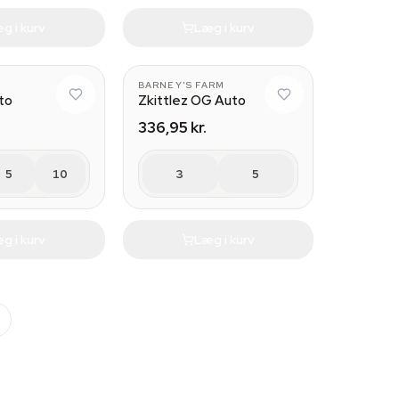
g i kurv
Læg i kurv
BARNEY'S FARM
to
Zkittlez OG Auto
336,95 kr.
5
10
3
5
g i kurv
Læg i kurv