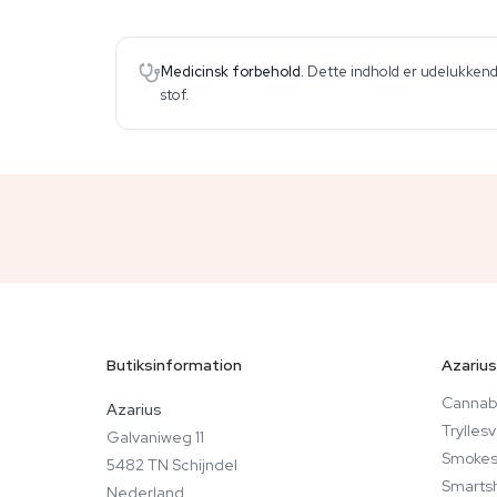
Medicinsk forbehold.
Dette indhold er udelukkende
stof.
Butiksinformation
Azarius
Cannabi
Azarius
Trylle
Galvaniweg 11
Smokes
5482 TN Schijndel
Smarts
Nederland