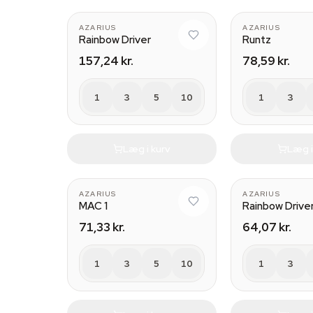
AZARIUS
AZARIUS
Rainbow Driver
Runtz
157,24 kr.
78,59 kr.
1
3
5
10
1
3
Læg i kurv
Læg i
AZARIUS
AZARIUS
MAC 1
Rainbow Drive
71,33 kr.
64,07 kr.
1
3
5
10
1
3