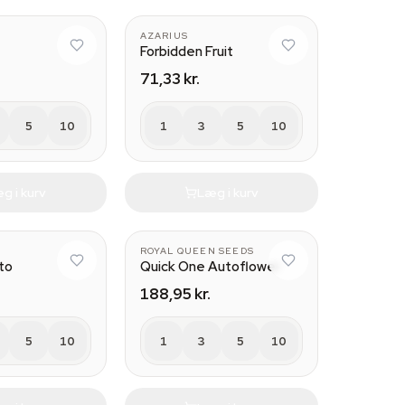
AZARIUS
Forbidden Fruit
71,33 kr.
5
10
1
3
5
10
g i kurv
Læg i kurv
ROYAL QUEEN SEEDS
to
Quick One Autoflower
188,95 kr.
5
10
1
3
5
10