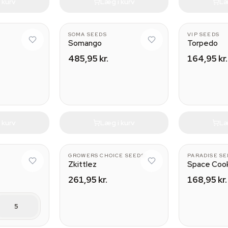
 kurv
Læg i kurv
Læ
SOMA SEEDS
VIP SEEDS
Somango
Torpedo
485,95 kr.
164,95 kr.
 kurv
Læg i kurv
Læ
GROWERS CHOICE SEEDS
PARADISE S
Zkittlez
Space Coo
261,95 kr.
168,95 kr.
5