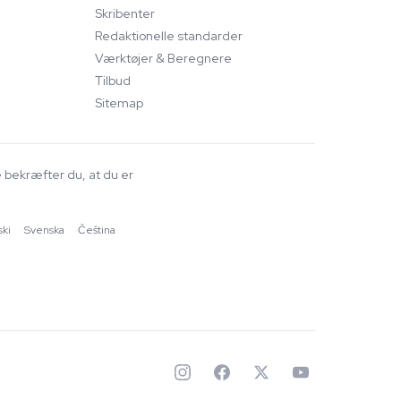
Skribenter
Redaktionelle standarder
Værktøjer & Beregnere
Tilbud
Sitemap
e bekræfter du, at du er
ski
·
Svenska
·
Čeština
✦