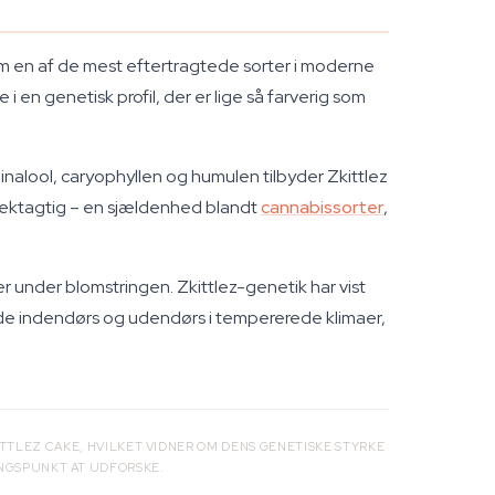
om en af de mest eftertragtede sorter i moderne
 en genetisk profil, der er lige så farverig som
inalool, caryophyllen og humulen tilbyder Zkittlez
fektagtig – en sjældenhed blandt
cannabissorter
,
r under blomstringen. Zkittlez-genetik har vist
både indendørs og udendørs i tempererede klimaer,
TTLEZ CAKE, HVILKET VIDNER OM DENS GENETISKE STYRKE
ANGSPUNKT AT UDFORSKE.