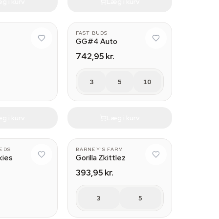
g i kurv
Læg i kurv
FAST BUDS
GG#4 Auto
742,95 kr.
3
5
10
g i kurv
Læg i kurv
EEDS
BARNEY'S FARM
kies
Gorilla Zkittlez
393,95 kr.
3
5