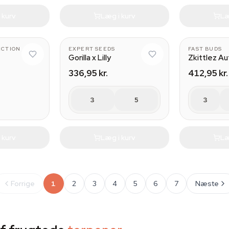
 kurv
Læg i kurv
Læ
ECTION
EXPERT SEEDS
FAST BUDS
Gorilla x Lilly
Zkittlez Au
336,95 kr.
412,95 kr.
3
5
3
 kurv
Læg i kurv
Læ
Forrige
1
2
3
4
5
6
7
Næste