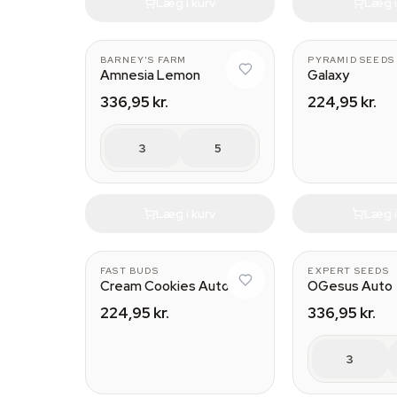
Læg i kurv
Læg i
BARNEY'S FARM
PYRAMID SEEDS
Amnesia Lemon
Galaxy
336,95 kr.
224,95 kr.
3
5
Læg i kurv
Læg i
FAST BUDS
EXPERT SEEDS
Cream Cookies Auto
OGesus Auto
224,95 kr.
336,95 kr.
3