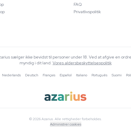
op
FAQ
op
Privatlivspolitik
Azarius sælger ikke bevidst til personer under 18. Ved at afgive en ordr
myndig i dit land.
Vores aldersbeskyttelsespolitik
·
Nederlands
·
Deutsch
·
Français
·
Español
·
Italiano
·
Português
·
Suomi
·
Pol
© 2026 Azarius. Alle rettigheder forbeholdes.
Administrer cookies