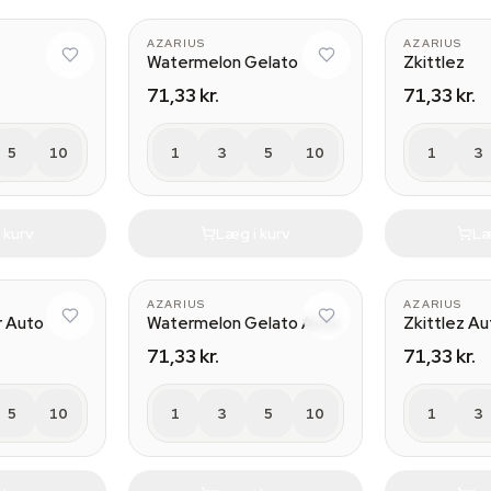
AZARIUS
AZARIUS
Watermelon Gelato
Zkittlez
71,33 kr.
71,33 kr.
5
10
1
3
5
10
1
3
 kurv
Læg i kurv
Læ
AZARIUS
AZARIUS
r Auto
Watermelon Gelato Auto
Zkittlez Au
71,33 kr.
71,33 kr.
5
10
1
3
5
10
1
3