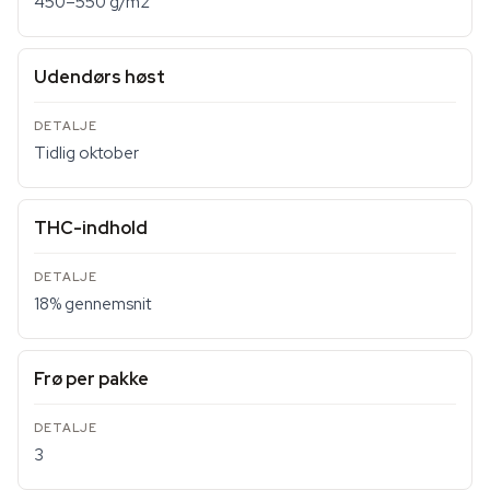
450–550 g/m2
Udendørs høst
Tidlig oktober
THC-indhold
18% gennemsnit
Frø per pakke
3