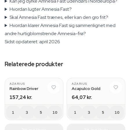
Kan jeg dyrke Amnesia Fast udendørs i Nordeuropa?
Hvordan lugter Amnesia Fast?
Skal Amnesia Fast trænes, eller kan den gro frit?
Hvordan klarer Amnesia Fast sig sammenlignet med
andre hurtigblomstrende Amnesia-frø?
Sidst opdateret: april 2026
Relaterede produkter
AZARIUS
AZARIUS
Rainbow Driver
Acapulco Gold
157,24 kr.
64,07 kr.
1
3
5
10
1
3
5
10
Læg i kurv
Læg i kurv