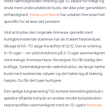
miste tålmodigheden omkring uge 10, klippe for tidligt og
ende med underudviklede buds, der ikke yder genetikken
retfærdighed.
Advanced Seeds
har udviklet Amnesia Fast
specifikt for at løse det problem.
Ved at krydse den originale Amnesia-genetik med
hurtigblomstrende stammer har de trukket høstvinduet
tilbage til 65–70 dage fra skiftet til 12/12. Det er omkring
9–10 uger — en solid reduktion på 2–3 uger sammenlignet
med mange Amnesia Haze-fenotyper. Du får stadig den
kraftige, fyrretræslignende vækststruktur, de lange tætte
buds med svulmende calyxer og det tykke lag af klæbrig
harpiks. Du får det bare hurtigere.
Den ærlige begrænsning? En kortere blomstringstid kan i
sjældne tilfælde betyde en anelse mindre kompleksitet i
terpenprofilen sammenlignet med en 13-ugers
Amnesia