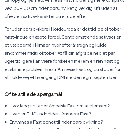
canopy og lys med. Amnesia Fast holder sig mere kompakt
ved 80–100 cm indendørs, hvilket giver dig luft uden at
ofre den sativa-karakter du er ude efter.
For udendørs dyrkere i Nordeuropa er det tidlige oktober-
høstvindue en ægte fordel. Sentblomstrende sativaer er
et væddemål i klimaer, hvor efterårsregn og kulde
ankommer midt i oktober. At få din afgrøde ned et par
uger tidligere kan være forskellen mellem en ren høst og
et skimmelproblem. Bestil Amnesia Fast, og du slipper for
at holde vejret hver gang DMI melder regn i september.
Ofte stillede spørgsmål
Hvor lang tid tager Amnesia Fast om at blomstre?
Hvad er THC-indholdet i Amnesia Fast?
Er Amnesia Fast egnet til indendørs dyrkning?