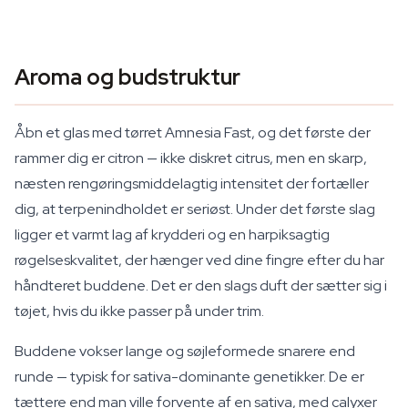
Aroma og budstruktur
Åbn et glas med tørret Amnesia Fast, og det første der
rammer dig er citron — ikke diskret citrus, men en skarp,
næsten rengøringsmiddelagtig intensitet der fortæller
dig, at terpenindholdet er seriøst. Under det første slag
ligger et varmt lag af krydderi og en harpiksagtig
røgelseskvalitet, der hænger ved dine fingre efter du har
håndteret buddene. Det er den slags duft der sætter sig i
tøjet, hvis du ikke passer på under trim.
Buddene vokser lange og søjleformede snarere end
runde — typisk for sativa-dominante genetikker. De er
tættere end man ville forvente af en sativa, med calyxer