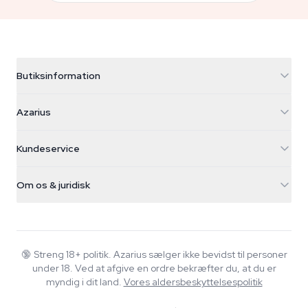
Butiksinformation
Azarius
Azarius
Galvaniweg 11
5482 TN Schijndel
Cannabisfrø
Kundeservice
Nederland
Tryllesvampe
Forsendelsesinfo
support@azarius.com
Smokeshop
Om os & juridisk
+31(0)204897914
Returpolitik
Smartshop
Om Azarius
Kvalitetsgaranti
Herbshop
Wiki
Kontakt os
Growshop
Blog
🔞
Streng 18+ politik. Azarius sælger ikke bevidst til personer
FAQ
under 18. Ved at afgive en ordre bekræfter du, at du er
Skribenter
Privatlivspolitik
myndig i dit land.
Vores aldersbeskyttelsespolitik
Redaktionelle standarder