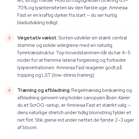
let, luftigt medie. Hold luftfugtigheden omkring 65–
70% og lysintensiteten lav den første uge. Amnesia
Fast er en kraftig dyrker fra start — du ser hurtig
bladudvikling tidligt.
Vegetativ vækst:
Sorten udvikler en stærk central
stamme og solide sidegrene med en naturlig
fyrretræsstruktur. Top hovedstammen når du har 4–5
noder for at fremme lateral forgrening og forbedre
lyspenetrationen. Amnesia Fast reagerer godt på
topping og LST (low-stress training).
Træning og afbladning:
Regelmæssig beskæring og
afbladning gennem veg holder canopyen åben. Kører
du et ScrOG-setup, er Amnesia Fast et stærkt valg —
dens naturlige stretch under tidlig blomstring fylder et
net flot. Stik grene ind under nettet de første 2–3 uger
af bloom.