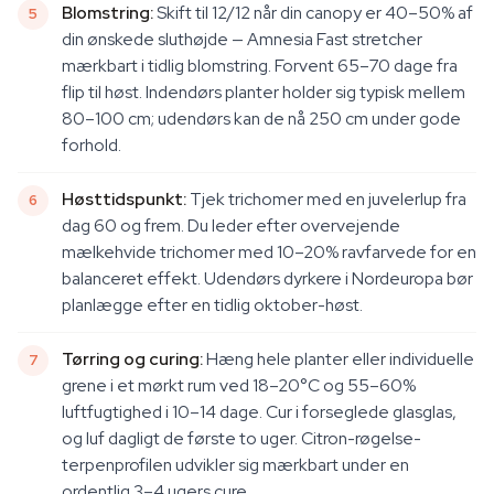
Blomstring:
Skift til 12/12 når din canopy er 40–50% af
din ønskede sluthøjde — Amnesia Fast stretcher
mærkbart i tidlig blomstring. Forvent 65–70 dage fra
flip til høst. Indendørs planter holder sig typisk mellem
80–100 cm; udendørs kan de nå 250 cm under gode
forhold.
Høsttidspunkt:
Tjek trichomer med en juvelerlup fra
dag 60 og frem. Du leder efter overvejende
mælkehvide trichomer med 10–20% ravfarvede for en
balanceret effekt. Udendørs dyrkere i Nordeuropa bør
planlægge efter en tidlig oktober-høst.
Tørring og curing:
Hæng hele planter eller individuelle
grene i et mørkt rum ved 18–20°C og 55–60%
luftfugtighed i 10–14 dage. Cur i forseglede glasglas,
og luf dagligt de første to uger. Citron-røgelse-
terpenprofilen udvikler sig mærkbart under en
ordentlig 3–4 ugers cure.