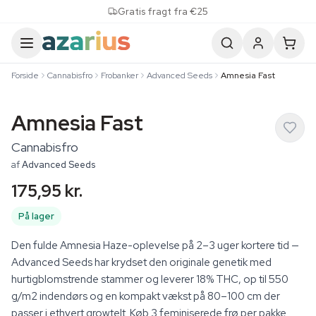
Skip to content
Gratis fragt fra €25
Forside
Cannabisfro
Frobanker
Advanced Seeds
Amnesia Fast
Amnesia Fast
Cannabisfro
af
Advanced Seeds
175,95 kr.
På lager
Den fulde Amnesia Haze-oplevelse på 2–3 uger kortere tid —
Advanced Seeds har krydset den originale genetik med
hurtigblomstrende stammer og leverer 18% THC, op til 550
g/m2 indendørs og en kompakt vækst på 80–100 cm der
passer i ethvert growtelt. Køb 3 feminiserede frø per pakke.