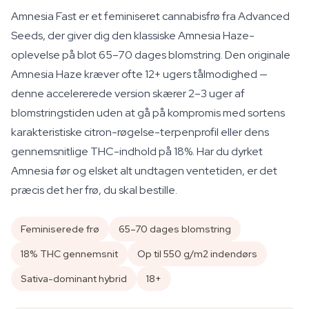
Amnesia Fast er et feminiseret cannabisfrø fra Advanced
Seeds, der giver dig den klassiske Amnesia Haze-
oplevelse på blot 65–70 dages blomstring. Den originale
Amnesia Haze kræver ofte 12+ ugers tålmodighed —
denne accelererede version skærer 2–3 uger af
blomstringstiden uden at gå på kompromis med sortens
karakteristiske citron-røgelse-terpenprofil eller dens
gennemsnitlige THC-indhold på 18%. Har du dyrket
Amnesia før og elsket alt undtagen ventetiden, er det
præcis det her frø, du skal bestille.
Feminiserede frø
65–70 dages blomstring
18% THC gennemsnit
Op til 550 g/m2 indendørs
Sativa-dominant hybrid
18+