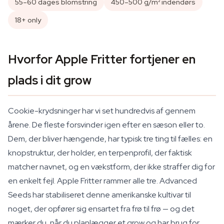
55–60 dages blomstring
450–500 g/m² indendørs
18+ only
Hvorfor Apple Fritter fortjener en
plads i dit grow
Cookie-krydsninger har vi set hundredvis af gennem
årene. De fleste forsvinder igen efter en sæson eller to.
Dem, der bliver hængende, har typisk tre ting til fælles: en
knopstruktur, der holder, en terpenprofil, der faktisk
matcher navnet, og en vækstform, der ikke straffer dig for
en enkelt fejl. Apple Fritter rammer alle tre. Advanced
Seeds har stabiliseret denne amerikanske kultivar til
noget, der opfører sig ensartet fra frø til frø — og det
mærker du, når du planlægger et grow og har brug for