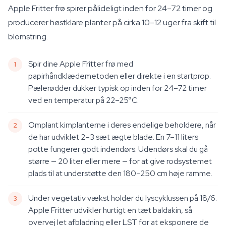
Apple Fritter frø spirer pålideligt inden for 24–72 timer og
producerer høstklare planter på cirka 10–12 uger fra skift til
blomstring.
Spir dine Apple Fritter frø med
papirhåndklædemetoden eller direkte i en startprop.
Pælerødder dukker typisk op inden for 24–72 timer
ved en temperatur på 22–25°C.
Omplant kimplanterne i deres endelige beholdere, når
de har udviklet 2–3 sæt ægte blade. En 7–11 liters
potte fungerer godt indendørs. Udendørs skal du gå
større — 20 liter eller mere — for at give rodsystemet
plads til at understøtte den 180–250 cm høje ramme.
Under vegetativ vækst holder du lyscyklussen på 18/6.
Apple Fritter udvikler hurtigt en tæt baldakin, så
overvej let afbladning eller LST for at eksponere de