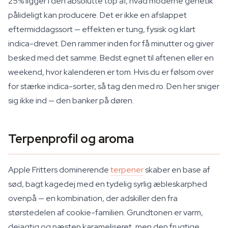
25% ligger i den absolutte top af, hvad moderne genetik
pålideligt kan producere. Det er ikke en afslappet
eftermiddagssort — effekten er tung, fysisk og klart
indica-drevet. Den rammer inden for få minutter og giver
besked med det samme. Bedst egnet til aftenen eller en
weekend, hvor kalenderen er tom. Hvis du er følsom over
for stærke indica-sorter, så tag den med ro. Den her sniger
sig ikke ind — den banker på døren.
Terpenprofil og aroma
Apple Fritters dominerende
terpener
skaber en base af
sød, bagt kagedej med en tydelig syrlig æbleskarphed
ovenpå — en kombination, der adskiller den fra
størstedelen af cookie-familien. Grundtonen er varm,
dejagtig og næsten karameliseret, men den frugtige