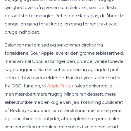
syrlighed ovenpå giver en kompleksitet, som de fleste
dessertstoffer mangler. Det er den slags glas, du åbner to
gange: én gang for at lugte, én gang for rent faktisk at
bruge indholdet.
Balancen mellem sød og syr kommer direkte fra
forældrene. Sour Apple leverer den grønne æbletarthed,
mens Animal Cookies bringer den jordede, vaniljetonede
kagebaggrund. Samlet set er det en rig og lagdelt profil
uden at blive overvældende. Har du dyrket andre sorter
fra GSC-familien, vil
Apple Fritter
føles genkendelig —
men mærkbart mere frugtig. Mindre ren dessert, mere
æblecrumble med en kugle vaniljeis. Forskning publiceret
af Beckley Foundation om interaktioner mellem terpener
og cannabinoider antyder, at komplekse terpenprofiler
som denne kan modulere den subjektive oplevelse ud