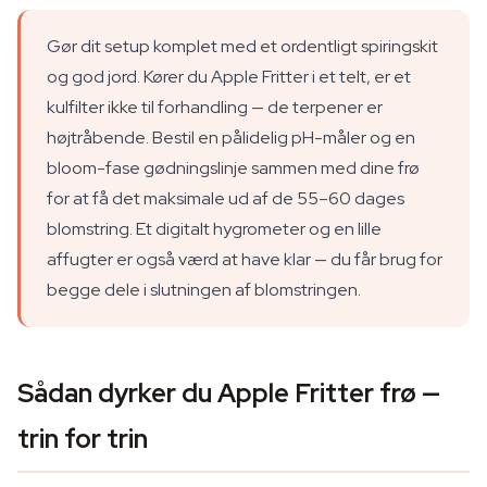
Gør dit setup komplet med et ordentligt spiringskit
og god jord. Kører du Apple Fritter i et telt, er et
kulfilter ikke til forhandling — de terpener er
højtråbende. Bestil en pålidelig pH-måler og en
bloom-fase gødningslinje sammen med dine frø
for at få det maksimale ud af de 55–60 dages
blomstring. Et digitalt hygrometer og en lille
affugter er også værd at have klar — du får brug for
begge dele i slutningen af blomstringen.
Sådan dyrker du Apple Fritter frø —
trin for trin