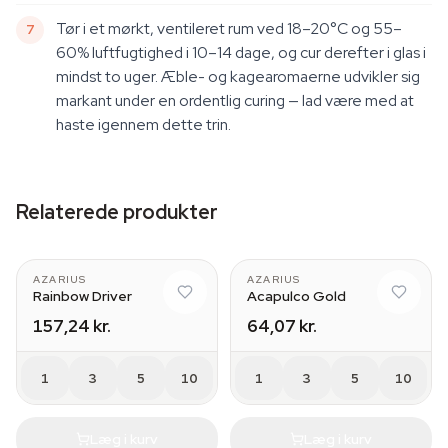
Tør i et mørkt, ventileret rum ved 18–20°C og 55–
60% luftfugtighed i 10–14 dage, og cur derefter i glas i
mindst to uger. Æble- og kagearomaerne udvikler sig
markant under en ordentlig curing — lad være med at
haste igennem dette trin.
Relaterede produkter
AZARIUS
AZARIUS
Rainbow Driver
Acapulco Gold
157,24 kr.
64,07 kr.
1
3
5
10
1
3
5
10
Læg i kurv
Læg i kurv