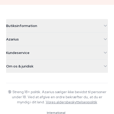
Butiksinformation
Azarius
Azarius
Galvaniweg 11
5482 TN Schijndel
Cannabisfrø
Kundeservice
Nederland
Tryllesvampe
Forsendelsesinfo
support@azarius.com
Smokeshop
Om os & juridisk
+31(0)204897914
Returpolitik
Smartshop
Om Azarius
Kvalitetsgaranti
Herbshop
Wiki
Kontakt os
Growshop
Blog
🔞
Streng 18+ politik. Azarius sælger ikke bevidst til personer
FAQ
under 18. Ved at afgive en ordre bekræfter du, at du er
Musik
Privatlivspolitik
myndig i dit land.
Vores aldersbeskyttelsespolitik
Skribenter
International