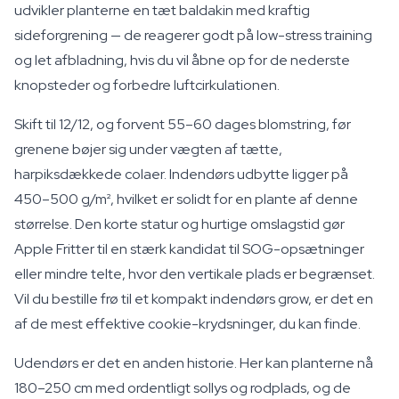
udvikler planterne en tæt baldakin med kraftig
sideforgrening — de reagerer godt på low-stress training
og let afbladning, hvis du vil åbne op for de nederste
knopsteder og forbedre luftcirkulationen.
Skift til 12/12, og forvent 55–60 dages blomstring, før
grenene bøjer sig under vægten af tætte,
harpiksdækkede colaer. Indendørs udbytte ligger på
450–500 g/m², hvilket er solidt for en plante af denne
størrelse. Den korte statur og hurtige omslagstid gør
Apple Fritter til en stærk kandidat til SOG-opsætninger
eller mindre telte, hvor den vertikale plads er begrænset.
Vil du bestille frø til et kompakt indendørs grow, er det en
af de mest effektive cookie-krydsninger, du kan finde.
Udendørs er det en anden historie. Her kan planterne nå
180–250 cm med ordentligt sollys og rodplads, og de