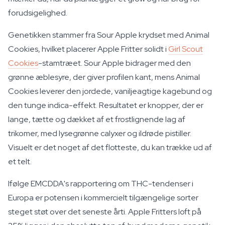
forudsigelighed.
Genetikken stammer fra Sour Apple krydset med Animal
Cookies, hvilket placerer Apple Fritter solidt i
Girl Scout
Cookies
-stamtræet. Sour Apple bidrager med den
grønne æblesyre, der giver profilen kant, mens Animal
Cookies leverer den jordede, vaniljeagtige kagebund og
den tunge indica-effekt. Resultatet er knopper, der er
lange, tætte og dækket af et frostlignende lag af
trikomer, med lysegrønne calyxer og ildrøde pistiller.
Visuelt er det noget af det flotteste, du kan trække ud af
et telt.
Ifølge EMCDDA's rapportering om THC-tendenser i
Europa er potensen i kommercielt tilgængelige sorter
steget støt over det seneste årti. Apple Fritters loft på