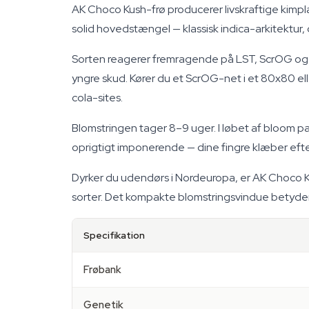
AK Choco Kush-frø producerer livskraftige kimpla
solid hovedstængel — klassisk indica-arkitektur, 
Sorten reagerer fremragende på LST, ScrOG og s
yngre skud. Kører du et ScrOG-net i et 80x80 e
cola-sites.
Blomstringen tager 8–9 uger. I løbet af bloom p
oprigtigt imponerende — dine fingre klæber efte
Dyrker du udendørs i Nordeuropa, er AK Choco K
sorter. Det kompakte blomstringsvindue betyder, 
Specifikation
Frøbank
Genetik