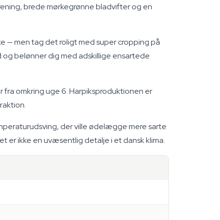
rgrening, brede mørkegrønne bladvifter og en
ke — men tag det roligt med super cropping på
d og belønner dig med adskillige ensartede
er fra omkring uge 6. Harpiksproduktionen er
raktion.
mperaturudsving, der ville ødelægge mere sarte
 er ikke en uvæsentlig detalje i et dansk klima.