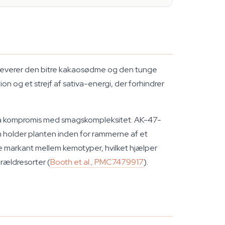
 leverer den bitre kakaosødme og den tunge
n og et strejf af sativa-energi, der forhindrer
gå på kompromis med smagskompleksitet. AK-47-
n holder planten inden for rammerne af et
re markant mellem kemotyper, hvilket hjælper
orældresorter (
Booth et al., PMC7479917
).