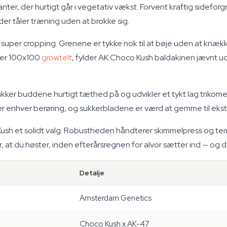
nter, der hurtigt går i vegetativ vækst. Forvent kraftig sidefo
der tåler træning uden at brokke sig.
uper cropping. Grenene er tykke nok til at bøje uden at knæk
ller 100x100
growtelt
, fylder AK Choco Kush baldakinen jævnt u
akker buddene hurtigt tæthed på og udvikler et tykt lag trikom
r enhver berøring, og sukkerbladene er værd at gemme til ekst
ush et solidt valg. Robustheden håndterer skimmelpress og te
at du høster, inden efterårsregnen for alvor sætter ind — og det
Detalje
Amsterdam Genetics
Choco Kush x AK-47