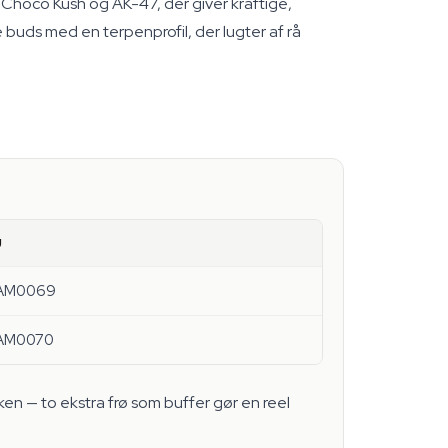
Choco Kush og AK-47, der giver kraftige,
 buds med en terpenprofil, der lugter af rå
U
AM0069
AM0070
kken — to ekstra frø som buffer gør en reel