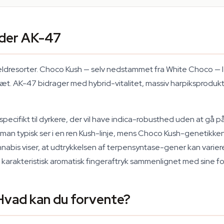
øder AK-47
ldresorter. Choco Kush — selv nedstammet fra White Choco —
æt. AK-47 bidrager med hybrid-vitalitet, massiv harpiksproduktio
specifikt til dyrkere, der vil have indica-robusthed uden at 
man typisk ser i en ren Kush-linje, mens Choco Kush-genetikke
annabis viser, at udtrykkelsen af terpensyntase-gener kan varie
 karakteristisk aromatisk fingeraftryk sammenlignet med sine f
Hvad kan du forvente?