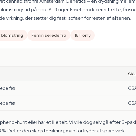
ret cannabisfrø fra Amsterdam Genetics — en krydsning mellem 
lomstringstid på bare 8–9 uger. Frøet producerer tætte, frosne
 virkning, der sætter dig fast i sofaen for resten af aftenen.
 blomstring
Feminiserede frø
18+ only
SK
rede frø
CS
rede frø
CS
heno-hunt eller har et lille telt. Vi ville dog selv gå efter 5-pa
0 %. Det er den slags forsikring, man fortryder at spare væk.