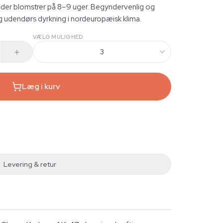
, der blomstrer på 8–9 uger. Begyndervenlig og
g udendørs dyrkning i nordeuropæisk klima.
VÆLG MULIGHED
3
Læg i kurv
Levering & retur