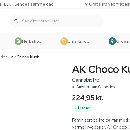
kl. 11.00 | Sendes samme dag
Gratis frø ved frøbes
Herbshop
Smartshop
Grows
tics
Ak Choco Kush
AK Choco K
Cannabisfro
af
Amsterdam Genetics
224,95 kr.
På lager
Feminiserede indica-frø med o
varme krydderier. AK Choco 