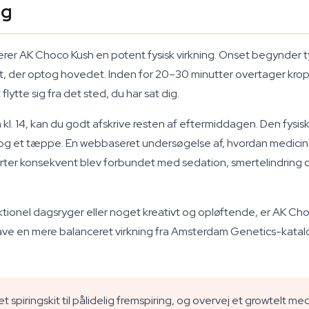
ng
rer AK Choco Kush en potent fysisk virkning. Onset begynder ty
et, der optog hovedet. Inden for 20–30 minutter overtager kro
ytte sig fra det sted, du har sat dig.
kl. 14, kan du godt afskrive resten af eftermiddagen. Den fysi
s og et tæppe. En webbaseret undersøgelse af, hvordan medicin
sorter konsekvent blev forbundet med sedation, smertelindring
ionel dagsryger eller noget kreativt og opløftende, er AK Choc
 have en mere balanceret virkning fra Amsterdam Genetics-kata
spiringskit til pålidelig fremspiring, og overvej et growtelt med 