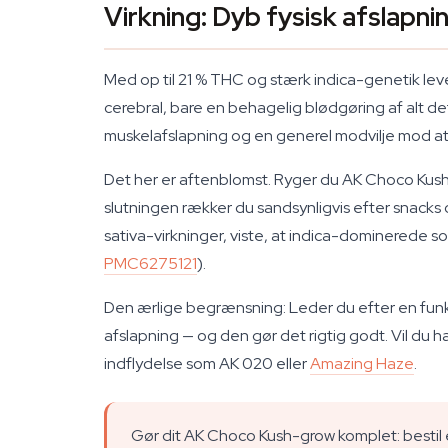
Virkning: Dyb fysisk afslapni
Med op til 21 % THC og stærk indica-genetik leve
cerebral, bare en behagelig blødgøring af alt d
muskelafslapning og en generel modvilje mod at fl
Det her er aftenblomst. Ryger du AK Choco Kush 
slutningen rækker du sandsynligvis efter snack
sativa-virkninger, viste, at indica-dominerede 
PMC6275121
).
Den ærlige begrænsning: Leder du efter en funkt
afslapning — og den gør det rigtig godt. Vil du
indflydelse som AK 020 eller
Amazing Haze
.
Gør dit AK Choco Kush-grow komplet: bestil et 