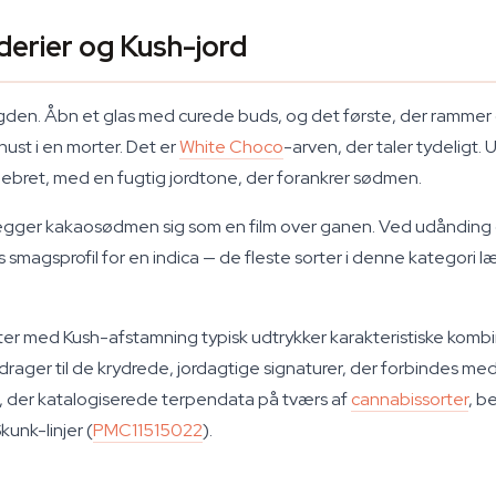
erier og Kush-jord
ngden. Åbn et glas med curede buds, og det første, der rammer 
ust i en morter. Det er
White Choco
-arven, der taler tydeligt.
pebret, med en fugtig jordtone, der forankrer sødmen.
gger kakaosødmen sig som en film over ganen. Ved udånding o
ks smagsprofil for en indica — de fleste sorter i denne kategori
 sorter med Kush-afstamning typisk udtrykker karakteristiske ko
idrager til de krydrede, jordagtige signaturer, der forbindes me
e, der katalogiserede terpendata på tværs af
cannabissorter
, b
unk-linjer (
PMC11515022
).