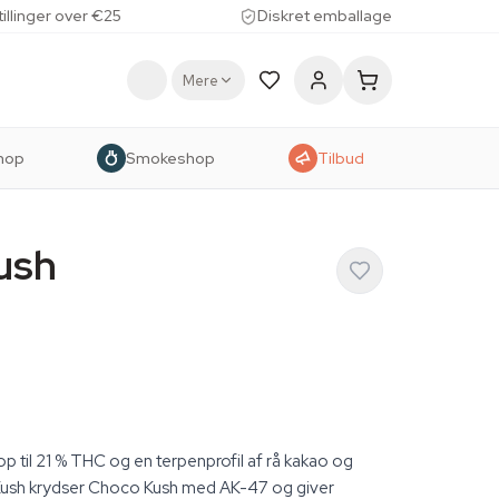
tillinger over €25
Diskret emballage
Mere
hop
Smokeshop
Tilbud
ush
p til 21 % THC og en terpenprofil af rå kakao og
Kush krydser Choco Kush med AK-47 og giver