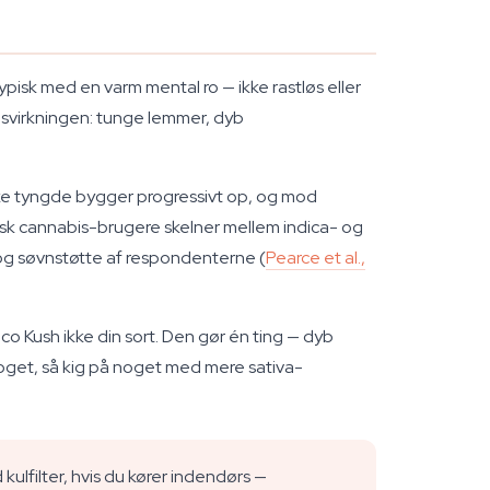
pisk med en varm mental ro — ikke rastløs eller
psvirkningen: tunge lemmer, dyb
ske tyngde bygger progressivt op, og mod
sk cannabis-brugere skelner mellem indica- og
 og søvnstøtte af respondenterne (
Pearce et al.,
o Kush ikke din sort. Den gør én ting — dyb
loget, så kig på noget med mere sativa-
kulfilter, hvis du kører indendørs —