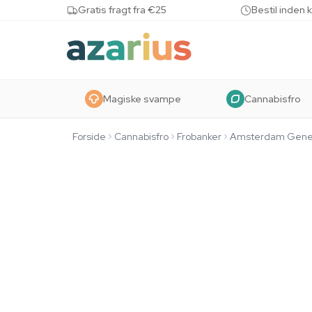
Skip to content
Gratis fragt fra €25
Bestil inden 
Magiske svampe
Cannabisfro
Forside
Cannabisfro
Frobanker
Amsterdam Gene