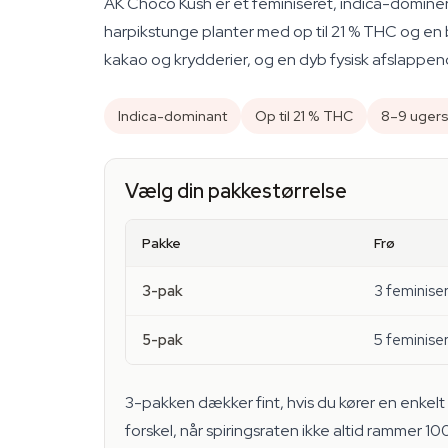
AK Choco Kush er et feminiseret, indica-domine
harpikstunge planter med op til 21 % THC og en b
kakao og krydderier, og en dyb fysisk afslappende
Indica-dominant
Op til 21 % THC
8–9 ugers
Vælg din pakkestørrelse
Pakke
Frø
3-pak
3 feminise
5-pak
5 feminise
3-pakken dækker fint, hvis du kører en enkelt p
forskel, når spiringsraten ikke altid rammer 10