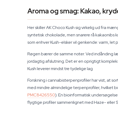
Aroma og smag: Kakao, krydd
Her skiller AK Choco Kush sig virkelig ud fra mæ
syntetisk chokolade, men snarere rå kakaonibs kn
som enhver Kush-elsker vil genkende: varm, let 
Røgen bærer de samme noter. Ved indånding læ
jordagtig afslutning. Det er en oprigtigt komple
Kush leverer mindst tre tydelige lag.
Forskning i cannabisterpenprofiler har vist, at
med mindre almindelige terpenprofiler, hvilket b
PMC8426550
). En bioinformatisk undersøgels
flygtige profiler sammenlignet med Haze- eller Sk