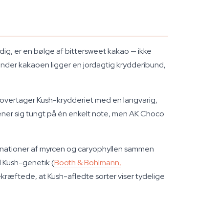
dig, er en bølge af bittersweet kakao — ikke
 Under kakaoen ligger en jordagtig krydderibund,
vertager Kush-krydderiet med en langvarig,
 læner sig tungt på én enkelt note, men AK Choco
mbinationer af myrcen og caryophyllen sammen
d Kush-genetik (
Booth & Bohlmann,
ekræftede, at Kush-afledte sorter viser tydelige