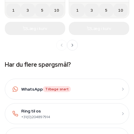
1
3
5
10
1
3
5
10
Læg i kurv
Læg i kurv
Har du flere spørgsmål?
WhatsApp
Tilbage snart
Ring til os
+31(0)204897914