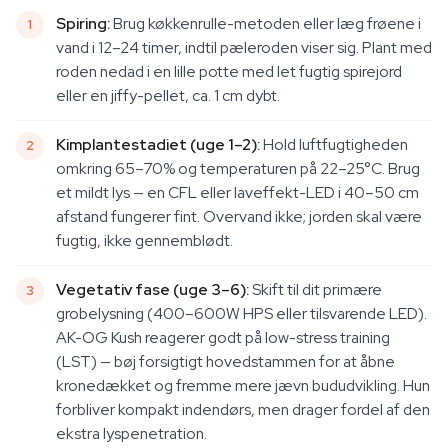
Spiring:
Brug køkkenrulle-metoden eller læg frøene i
vand i 12–24 timer, indtil pæleroden viser sig. Plant med
roden nedad i en lille potte med let fugtig spirejord
eller en jiffy-pellet, ca. 1 cm dybt.
Kimplantestadiet (uge 1–2):
Hold luftfugtigheden
omkring 65–70% og temperaturen på 22–25°C. Brug
et mildt lys — en CFL eller laveffekt-LED i 40–50 cm
afstand fungerer fint. Overvand ikke; jorden skal være
fugtig, ikke gennemblødt.
Vegetativ fase (uge 3–6):
Skift til dit primære
grobelysning (400–600W HPS eller tilsvarende LED).
AK-OG Kush reagerer godt på low-stress training
(LST) — bøj forsigtigt hovedstammen for at åbne
kronedækket og fremme mere jævn bududvikling. Hun
forbliver kompakt indendørs, men drager fordel af den
ekstra lyspenetration.