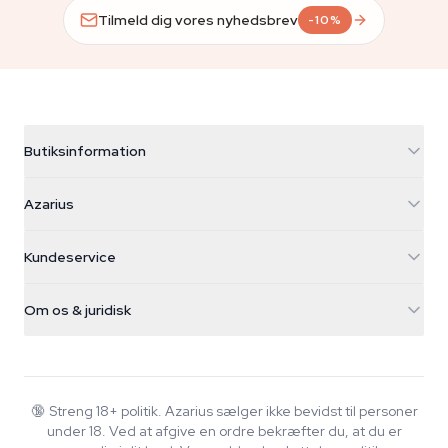
Tilmeld dig vores nyhedsbrev
-10%
Butiksinformation
Azarius
Azarius
Galvaniweg 11
5482 TN Schijndel
Cannabisfrø
Kundeservice
Nederland
Tryllesvampe
Forsendelsesinfo
support@azarius.com
Smokeshop
Om os & juridisk
+31(0)204897914
Returpolitik
Smartshop
Om Azarius
Kvalitetsgaranti
Herbshop
Wiki
Kontakt os
Growshop
Blog
🔞
Streng 18+ politik. Azarius sælger ikke bevidst til personer
FAQ
under 18. Ved at afgive en ordre bekræfter du, at du er
Musik