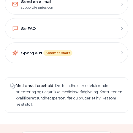
Send en e-mail
support@azarius.com
Se FAQ
Spørg A
i
zu
Kommer snart
Medicinsk forbehold.
Dette indhold er udelukkende til
orientering og udgør ikke medicinsk rådgivning. Konsulter en
kvalificeret sundhedsperson, før du bruger et hvilket som
helst stof.