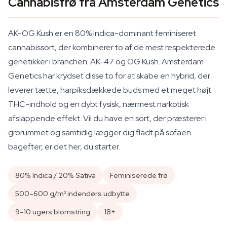
Cannabisfrø fra Amsterdam Genetics
AK-OG Kush er en 80% Indica-dominant feminiseret
cannabissort, der kombinerer to af de mest respekterede
genetikker i branchen: AK-47 og OG Kush. Amsterdam
Genetics har krydset disse to for at skabe en hybrid, der
leverer tætte, harpiksdækkede buds med et meget højt
THC-indhold og en dybt fysisk, nærmest narkotisk
afslappende effekt. Vil du have en sort, der præsterer i
grorummet og samtidig lægger dig fladt på sofaen
bagefter, er det her, du starter.
80% Indica / 20% Sativa
Feminiserede frø
500–600 g/m² indendørs udbytte
9–10 ugers blomstring
18+