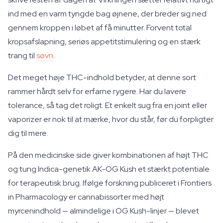
ind med en varm tyngde bag øjnene, der breder sig ned
gennem kroppen i løbet af få minutter. Forvent total
kropsafslapning, seriøs appetitstimulering og en stærk
trang til
søvn
.
Det meget høje THC-indhold betyder, at denne sort
rammer hårdt selv for erfarne rygere. Har du lavere
tolerance, så tag det roligt. Et enkelt sug fra en joint eller
vaporizer er nok til at mærke, hvor du står, før du forpligter
dig til mere.
På den medicinske side giver kombinationen af højt THC
og tung Indica-genetik AK-OG Kush et stærkt potentiale
for terapeutisk brug. Ifølge forskning publiceret i
Frontiers
in Pharmacology
er cannabissorter med højt
myrcenindhold — almindelige i OG Kush-linjer — blevet