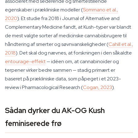
associeret med sederende og smertestillende
egenskaber i prækliniske modeller (
Sommano et al.,
2020
). Et studie fra 2018 i
Journal of Alternative and
Complementary Medicine
fandt, at Kush-typer var blandt
de mest valgte sorter af medicinske cannabisbrugere til
håndtering af smerter og søvnvanskeligheder (
Cahill et al.,
2018
). Det skal dog nævnes, at forskningen i den såkaldte
entourage-effekt
— idéen om, at cannabinoider og
terpener virker bedre sammen — stadig primært er
baseret på prækliniske data, som påpeget i et 2023-
review i
Pharmacological Research
(
Cogan, 2023
).
Sådan dyrker du AK-OG Kush
feminiserede frø