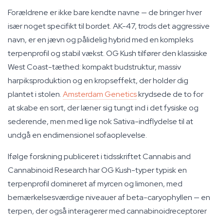
Forældrene er ikke bare kendte navne — de bringer hver
især noget specifikt til bordet. AK-47, trods det aggressive
navn, er en jævn og pålidelig hybrid med en kompleks
terpenprofil og stabil vækst. OG Kush tilfører den klassiske
West Coast-tæthed: kompakt budstruktur, massiv
harpiksproduktion og en kropseffekt, der holder dig
plantet i stolen.
Amsterdam Genetics
krydsede de to for
at skabe en sort, der læner sig tungt ind i det fysiske og
sederende, men med lige nok Sativa-indflydelse til at
undgå en endimensionel sofaoplevelse.
Ifølge forskning publiceret i tidsskriftet
Cannabis and
Cannabinoid Research
har OG Kush-typer typisk en
terpenprofil domineret af myrcen og limonen, med
bemærkelsesværdige niveauer af beta-caryophyllen — en
terpen, der også interagerer med cannabinoidreceptorer