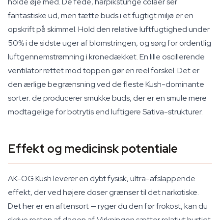
holde øje med. De fede, harpikstunge colaer ser
fantastiske ud, men tætte buds i et fugtigt miljø er en
opskrift på skimmel. Hold den relative luftfugtighed under
50% i de sidste uger af blomstringen, og sørg for ordentlig
luftgennemstrømning i kronedækket. En lille oscillerende
ventilator rettet mod toppen gør en reel forskel. Det er
den ærlige begrænsning ved de fleste Kush-dominante
sorter: de producerer smukke buds, der er en smule mere
modtagelige for botrytis end luftigere Sativa-strukturer.
Effekt og medicinsk potentiale
AK-OG Kush leverer en dybt fysisk, ultra-afslappende
effekt, der ved højere doser grænser til det narkotiske.
Det her er en aftensort — ryger du den før frokost, kan du
skrive resten af dagen af. Virkningen sætter relativt hurtigt