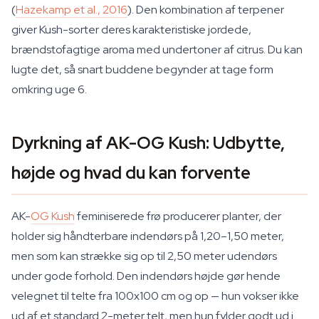
(
Hazekamp et al., 2016
). Den kombination af terpener
giver Kush-sorter deres karakteristiske jordede,
brændstofagtige aroma med undertoner af citrus. Du kan
lugte det, så snart buddene begynder at tage form
omkring uge 6.
Dyrkning af AK-OG Kush: Udbytte,
højde og hvad du kan forvente
AK-
OG Kush
feminiserede frø producerer planter, der
holder sig håndterbare indendørs på 1,20–1,50 meter,
men som kan strække sig op til 2,50 meter udendørs
under gode forhold. Den indendørs højde gør hende
velegnet til telte fra 100x100 cm og op — hun vokser ikke
ud af et standard 2-meter telt, men hun fylder godt ud i