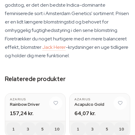
godstog, er det den bedste Indica-dominante
feminiserede sort i Amsterdam Genetics' sortiment. Prisen
er en lidt længere blomstringstid og behovet for
omhyggelig fugtighedsstyring i den sene blomstring.
Foretrækker du noget hurtigere med en mere balanceret
effekt, blomstrer
Jack Herer
-krydsninger en uge tidligere
og holder dig mere funktionel.
Relaterede produkter
AZARIUS
AZARIUS
Rainbow Driver
Acapulco Gold
157,24 kr.
64,07 kr.
1
3
5
10
1
3
5
10