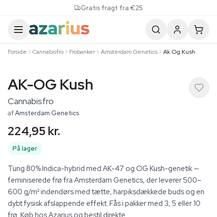
Skip to content
Gratis fragt fra €25
Forside
Cannabisfro
Frobanker
Amsterdam Genetics
Ak Og Kush
AK-OG Kush
Cannabisfro
af
Amsterdam Genetics
224,95 kr.
På lager
Tung 80% Indica-hybrid med AK-47 og OG Kush-genetik —
feminiserede frø fra Amsterdam Genetics, der leverer 500–
600 g/m² indendørs med tætte, harpiksdækkede buds og en
dybt fysisk afslappende effekt. Fås i pakker med 3, 5 eller 10
frø. Køb hos Azarius og bestil direkte.