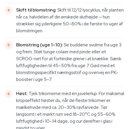
Skift til blomstring:
Skift til 12/12 lyscyklus, når planten
når ca. halvdelen af din ønskede sluthøjde — hun
strækker sig yderligere 50–80% i de første to uger af
blomstringen.
Blomstring (uge 1–10):
Se buddene svulme fra uge 3
og frem. Støt tunge colaer med pinde eller et
SCROG-net for at forhindre grene i at knække. Sænk
luftfugtigheden til 45–50% fra uge 7. Gød med et
blomstringsspecifikt næringsstof og overvej en PK-
booster i uge 5–7.
Høst:
Tjek trikomerne med en juvelerlup. For maksimal
kropseffekt høster du, når de fleste trikomer er
mælkehvide med ca. 20–30% ravfarvede. Tør
langsomt i et mørkt rum ved 18–20°C og 55–60%
luftfugtighed i 10–14 dage, og cur derefter i glas i
mindst to uger.