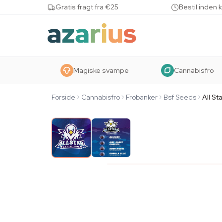
Skip to content
Gratis fragt fra €25
Bestil inden 
Magiske svampe
Cannabisfro
Forside
Cannabisfro
Frobanker
Bsf Seeds
All S