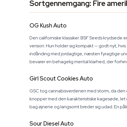
Sortgennemgang: Fire ameri
OG Kush Auto
Den californiske klassiker. BSF Seeds krydsede 
version. Hun holder sig kompakt — godt nyt, hvi
indånding med jordagtige, næsten fyragtige und
bevarer en behagelig mental klarhed, der forhind
Girl Scout Cookies Auto
GSC tog cannabisverdenen med storm, da den du
knopper med den karakteristiske kagesøde, let 
bag øjnene og langsomt breder sig udad. En påli
Sour Diesel Auto