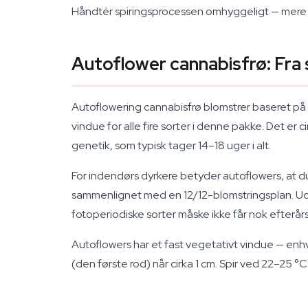
Håndtér spiringsprocessen omhyggeligt — mere
Autoflower cannabisfrø: Fra s
Autoflowering cannabisfrø blomstrer baseret på al
vindue for alle fire sorter i denne pakke. Det er
genetik, som typisk tager 14–18 uger i alt.
For indendørs dyrkere betyder autoflowers, at d
sammenlignet med en 12/12-blomstringsplan. Ud
fotoperiodiske sorter måske ikke får nok efterårs
Autoflowers har et fast vegetativt vindue — enhve
(den første rod) når cirka 1 cm. Spir ved 22–25 °