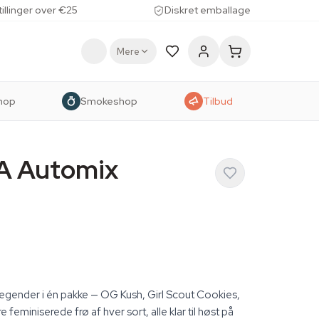
tillinger over €25
Diskret emballage
Mere
hop
Smokeshop
Tilbud
SA Automix
egender i én pakke — OG Kush, Girl Scout Cookies,
 feminiserede frø af hver sort, alle klar til høst på