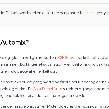
ede. Du behøver hverken at sortere hanplanter fra eller styre ly
A Automix?
mere og fylder unødigt i frøskuffen.
BSF Seeds
har løst det ved at
 sammen. Du får genetisk variation — en californisk indica-klas
l en fuld pakke af én enkelt sort.
én sort, hvis du er i gang med dine første par runder og gerne v
mpakt og busket. En
Sour Diesel Auto
strækker sig højere og mer
g, end tolv kloner af det samme nogensinde ville.
 der mindre plads til fejl. Mister du ét frø til en spiringsmishap