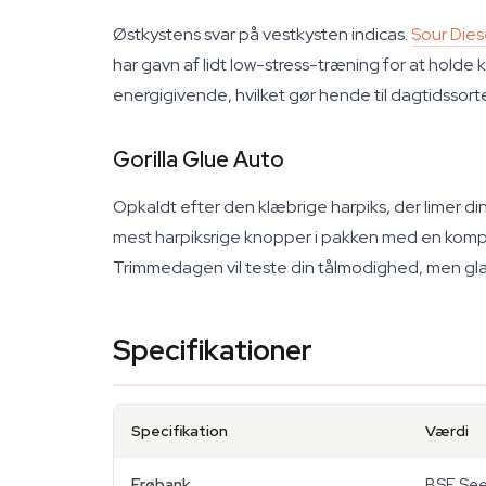
Østkystens svar på vestkysten indicas.
Sour Dies
har gavn af lidt low-stress-træning for at holde
energigivende, hvilket gør hende til dagtidssort
Gorilla Glue Auto
Opkaldt efter den klæbrige harpiks, der limer d
mest harpiksrige knopper i pakken med en komple
Trimmedagen vil teste din tålmodighed, men gla
Specifikationer
Specifikation
Værdi
Frøbank
BSF Se