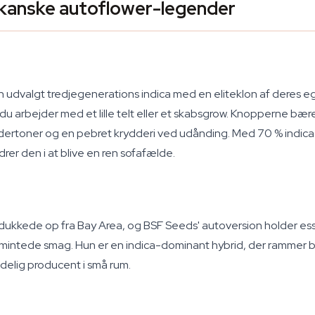
kanske autoflower-legender
en udvalgt tredjegenerations indica med en eliteklon af deres 
s du arbejder med et lille telt eller et skabsgrow. Knopperne 
ertoner og en pebret krydderi ved udånding. Med 70 % indica 
rer den i at blive en ren sofafælde.
kkede op fra Bay Area, og BSF Seeds' autoversion holder esse
mintede smag. Hun er en indica-dominant hybrid, der rammer b
delig producent i små rum.