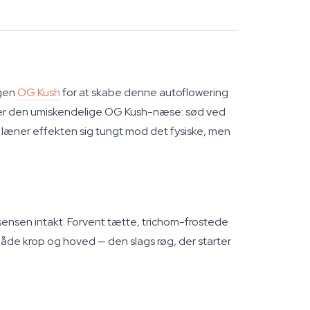
egen
OG Kush
for at skabe denne autoflowering
bærer den umiskendelige OG Kush-næse: sød ved
læner effekten sig tungt mod det fysiske, men
nsen intakt. Forvent tætte, trichom-frostede
åde krop og hoved — den slags røg, der starter