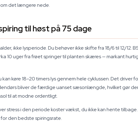
 om det længere nede.
piring til høst på 75 dage
der, ikke lysperiode. Du behøver ikke skifte fra 18/6 til 12/12
 cirka 10 uger fra frøet springer til planten skæres — markant hu
u kan køre 18–20 timers lys gennem hele cyklussen. Det driver
endørs bliver de færdige uanset sæsonlængde, hvilket gør dem
sol til at modne ordentligt.
r stress i den periode koster vækst, du ikke kan hente tilbage. P
C for den bedste spiringsrate.