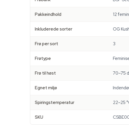
Pakkeindhold
12 femin
Inkluderede sorter
OG Kush 
Frø per sort
3
Frøtype
Feminise
Frø til høst
70–75 
Egnet miljø
Indendø
Spiringstemperatur
22–25 °
SKU
CSBE00