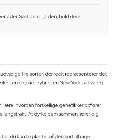
sperioder. Sæt dem i jorden, hold dem
 udvælge fire sorter, der reelt repræsenterer det
siker, en cookie-hybrid, en New York-sativa og
il lære, hvordan forskellige genetikker opfører
e langstrakt. At dyrke dem sammen lærer dig
, har du kun to planter af den sort tilbage.