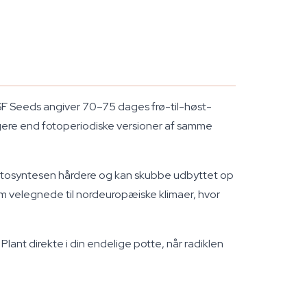
. BSF Seeds angiver 70–75 dages frø-til-høst-
rtigere end fotoperiodiske versioner af samme
 fotosyntesen hårdere og kan skubbe udbyttet op
 velegnede til nordeuropæiske klimaer, hvor
lant direkte i din endelige potte, når radiklen