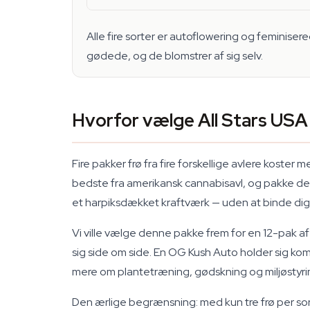
Alle fire sorter er autoflowering og feminiser
gødede, og de blomstrer af sig selv.
Hvorfor vælge All Stars US
Fire pakker frø fra fire forskellige avlere koster 
bedste fra amerikansk cannabisavl, og pakke dem
et harpiksdækket kraftværk — uden at binde dig ti
Vi ville vælge denne pakke frem for en 12-pak af 
sig side om side. En OG Kush Auto holder sig ko
mere om plantetræning, gødskning og miljøstyrin
Den ærlige begrænsning: med kun tre frø per sort er