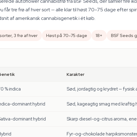
erede autoflower cannabisfrø fra BSF Seeds, der samler fire ik
 får tre frø af hver sort — alle klar til høst 70–75 dage efter spi
udsnit af amerikansk cannabisgenetik i ét køb.
orter, 3 frø af hver
Høst på 70–75 dage
18+
BSF Seeds g
Genetik
Karakter
0 % indica
Sød, jordagtig og krydret — fysis
Indica-dominant hybrid
Sød, kageagtig smag med kraftig 
Sativa-dominant hybrid
Skarp diesel-og-citrus aroma, ene
Hybrid
Fyr-og-chokolade harpiksmonster