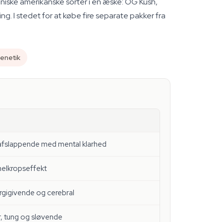
oniske amerikanske sorter i én æske: OG Kush,
ring. I stedet for at købe fire separate pakker fra
enetik
k afslappende med mental klarhed
helkropseffekt
rgigivende og cerebral
, tung og sløvende