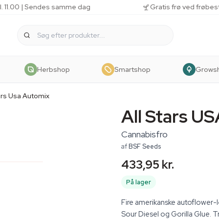
kl. 11.00 | Sendes samme dag
Gratis frø ved frøbes
Herbshop
Smartshop
Grows
tars Usa Automix
All Stars U
Cannabisfro
af
BSF Seeds
433,95 kr.
På lager
Fire amerikanske autoflower-l
Sour Diesel og Gorilla Glue. Tre