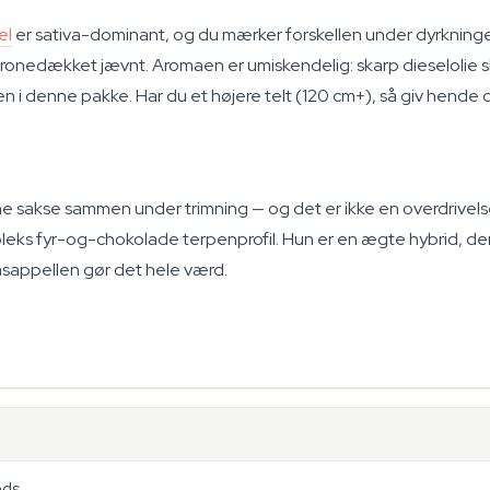
el
er sativa-dominant, og du mærker forskellen under dyrkninge
 kronedækket jævnt. Aromaen er umiskendelig: skarp dieselolie sk
en i denne pakke. Har du et højere telt (120 cm+), så giv hende 
ine sakse sammen under trimning — og det er ikke en overdrivels
ks fyr-og-chokolade terpenprofil. Hun er en ægte hybrid, der t
sappellen gør det hele værd.
eds