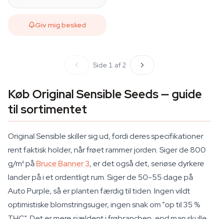
Giv mig besked
Side 1 af 2
Køb Original Sensible Seeds — guide
til sortimentet
Original Sensible skiller sig ud, fordi deres specifikationer
rent faktisk holder, når frøet rammer jorden. Siger de 800
g/m² på
Bruce Banner 3
, er det også det, seriøse dyrkere
lander på i et ordentligt rum. Siger de 50-55 dage på
Auto Purple, så er planten færdig til tiden. Ingen vildt
optimistiske blomstringsuger, ingen snak om "op til 35 %
THC". Det er mere sjældent i frøbranchen, end man skulle