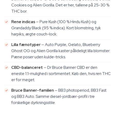
Cookies og Alien Gorilla. Det er her, tallene på 25-30 %
THC bor.
Rene indicas
— Pure Kush (100 % Hindu Kush) og
Grandaddy Black (95 % indica). Kort blomstring, tyk
harpiks, ægte couch-lock.
Lilla fænotyper
— Auto Purple, Gelato, Blueberry
Ghost OG og Alien Gorilla kaster pålideligt lilla blomster.
Pæne poser uden kulde-tricks.
CBD-balanceret
— Dr Bruce Banner CBD er den
eneste 1:1-mulighed i sortimentet. Køb den, hvis ren THC
er for meget.
Bruce Banner-familien
— BB3 photoperiod, BB3 Fast
og BB3 Auto. Samme diesel-jordbær-profil i tre
forskellige dyrkningsstile.