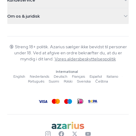
Kundeservice
Nederland
Tryllesvampe
Forsendelsesinfo
support@azarius.com
Smokeshop
Om os & juridisk
+31(0)204897914
Returpolitik
Smartshop
Om Azarius
Kvalitetsgaranti
Herbshop
Wiki
Kontakt os
Growshop
Blog
🔞
Streng 18+ politik. Azarius sælger ikke bevidst til personer
FAQ
under 18. Ved at afgive en ordre bekræfter du, at du er
Skribenter
Privatlivspolitik
myndig i dit land.
Vores aldersbeskyttelsespolitik
Redaktionelle standarder
International
Værktøjer & Beregnere
English
·
Nederlands
·
Deutsch
·
Français
·
Español
·
Italiano
·
Português
·
Suomi
·
Polski
·
Svenska
·
Čeština
Tilbud
Sitemap