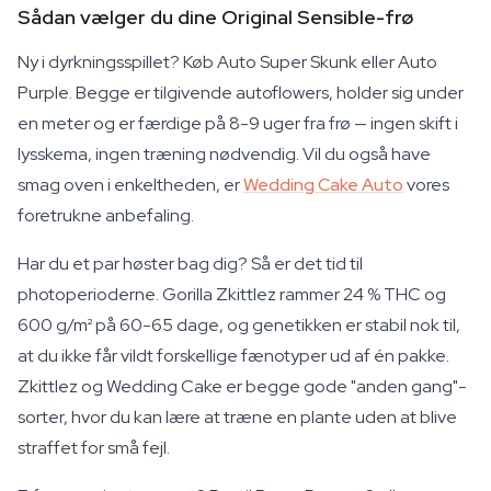
Sådan vælger du dine Original Sensible-frø
Ny i dyrkningsspillet? Køb Auto Super Skunk eller Auto
Purple. Begge er tilgivende autoflowers, holder sig under
en meter og er færdige på 8-9 uger fra frø — ingen skift i
lysskema, ingen træning nødvendig. Vil du også have
smag oven i enkeltheden, er
Wedding Cake Auto
vores
foretrukne anbefaling.
Har du et par høster bag dig? Så er det tid til
photoperioderne. Gorilla Zkittlez rammer 24 % THC og
600 g/m² på 60-65 dage, og genetikken er stabil nok til,
at du ikke får vildt forskellige fænotyper ud af én pakke.
Zkittlez og Wedding Cake er begge gode "anden gang"-
sorter, hvor du kan lære at træne en plante uden at blive
straffet for små fejl.