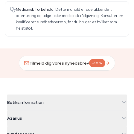
Medicinsk forbehold.
Dette indhold er udelukkende til
orientering og udgør ikke medicinsk rådgivning. Konsulter en
kvalificeret sundhedsperson, før du bruger et hvilket som
helst stof.
Tilmeld dig vores nyhedsbrev
-10%
Butiksinformation
Azarius
Azarius
Galvaniweg 11
5482 TN Schijndel
Cannabisfrø