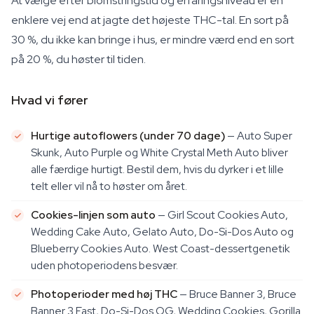
At vælge efter blomstringstid og erfaringsniveau er en
enklere vej end at jagte det højeste THC-tal. En sort på
30 %, du ikke kan bringe i hus, er mindre værd end en sort
på 20 %, du høster til tiden.
Hvad vi fører
Hurtige autoflowers (under 70 dage)
— Auto Super
Skunk, Auto Purple og White Crystal Meth Auto bliver
alle færdige hurtigt. Bestil dem, hvis du dyrker i et lille
telt eller vil nå to høster om året.
Cookies-linjen som auto
— Girl Scout Cookies Auto,
Wedding Cake Auto, Gelato Auto, Do-Si-Dos Auto og
Blueberry Cookies Auto. West Coast-dessertgenetik
uden photoperiodens besvær.
Photoperioder med høj THC
— Bruce Banner 3, Bruce
Banner 3 Fast, Do-Si-Dos OG, Wedding Cookies, Gorilla