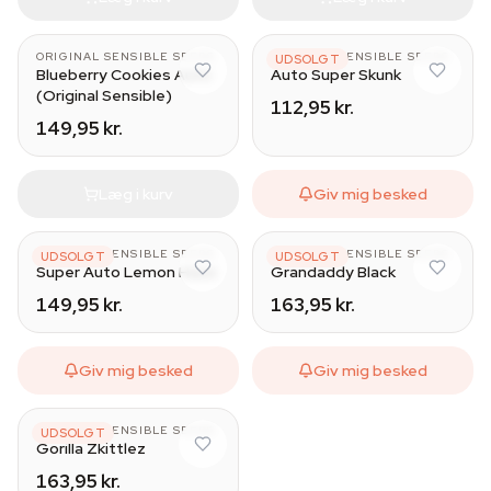
ORIGINAL SENSIBLE SEEDS
ORIGINAL SENSIBLE SEEDS
UDSOLGT
Blueberry Cookies Auto
Auto Super Skunk
(Original Sensible)
112,95 kr.
149,95 kr.
Læg i kurv
Giv mig besked
ORIGINAL SENSIBLE SEEDS
ORIGINAL SENSIBLE SEEDS
UDSOLGT
UDSOLGT
Super Auto Lemon Haze
Grandaddy Black
149,95 kr.
163,95 kr.
Giv mig besked
Giv mig besked
ORIGINAL SENSIBLE SEEDS
UDSOLGT
Gorilla Zkittlez
163,95 kr.