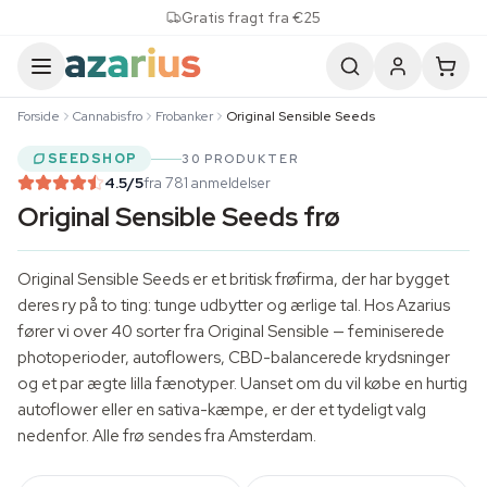
Skip to content
Gratis fragt fra €25
Forside
Cannabisfro
Frobanker
Original Sensible Seeds
SEEDSHOP
30 PRODUKTER
4.5
/5
fra 781 anmeldelser
Original Sensible Seeds frø
Original Sensible Seeds er et britisk frøfirma, der har bygget
deres ry på to ting: tunge udbytter og ærlige tal. Hos Azarius
fører vi over 40 sorter fra Original Sensible — feminiserede
photoperioder, autoflowers, CBD-balancerede krydsninger
og et par ægte lilla fænotyper. Uanset om du vil købe en hurtig
autoflower eller en sativa-kæmpe, er der et tydeligt valg
nedenfor. Alle frø sendes fra Amsterdam.