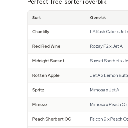
Perfect Tree-sorter i overblik
Sort
Genetik
Chantilly
LA Kush Cake x Jet 
Red Red Wine
Rozay F2 x Jet A
Midnight Sunset
Sunset Sherbet x Je
Rotten Apple
Jet A x Lemon Butt
Spritz
Mimosa x Jet A
Mimozz
Mimosa x Peach Oz
Peach Sherbert OG
Falcon 9 x Peach O