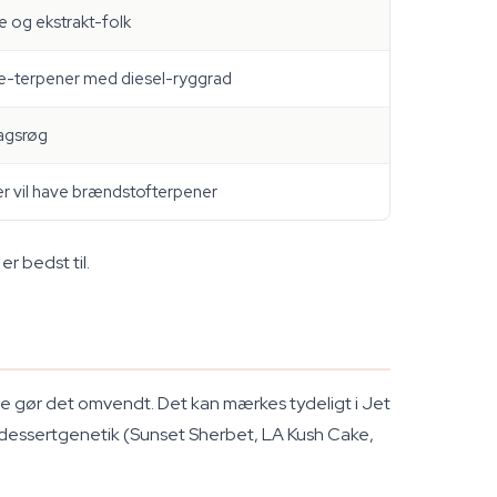
e og ekstrakt-folk
e-terpener med diesel-ryggrad
agsrøg
r vil have brændstofterpener
er bedst til.
se gør det omvendt. Det kan mærkes tydeligt i Jet
 dessertgenetik (Sunset Sherbet, LA Kush Cake,