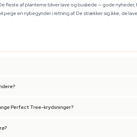
e fleste af planterne bliver lave og buskede — gode nyheder, 
vil pege en nybegynder i retning af. De strækker sig ikke, de lave
yndere?
mange Perfect Tree-krydsninger?
frø?