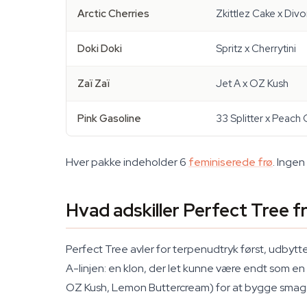
Arctic Cherries
Zkittlez Cake x Divo
Doki Doki
Spritz x Cherrytini
Zaï Zaï
Jet A x OZ Kush
Pink Gasoline
33 Splitter x Peach
Hver pakke indeholder 6
feminiserede frø
. Ingen
Hvad adskiller Perfect Tree f
Perfect Tree avler for terpenudtryk først, udbyt
A-linjen: en klon, der let kunne være endt som 
OZ Kush, Lemon Buttercream) for at bygge smags