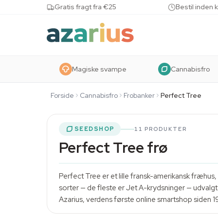
Skip to content
Gratis fragt fra €25
Bestil inden 
Magiske svampe
Cannabisfro
Forside
Cannabisfro
Frobanker
Perfect Tree
SEEDSHOP
11 PRODUKTER
Perfect Tree frø
Perfect Tree er et lille fransk-amerikansk fræhu
sorter — de fleste er Jet A-krydsninger — udvalgt
Azarius, verdens første online smartshop siden 1