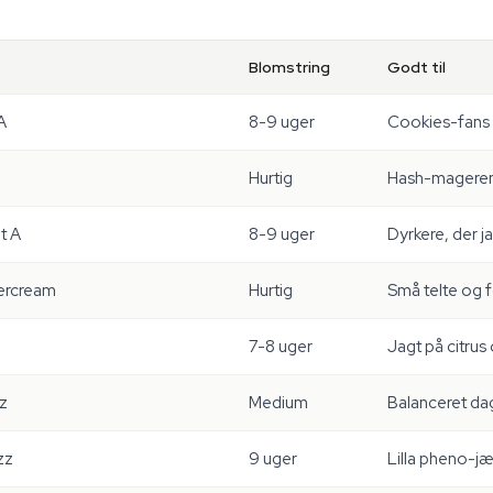
Blomstring
Godt til
A
8-9 uger
Cookies-fans 
Hurtig
Hash-mageren, 
t A
8-9 uger
Dyrkere, der j
ercream
Hurtig
Små telte og 
7-8 uger
Jagt på citrus 
z
Medium
Balanceret dag
zz
9 uger
Lilla pheno-j