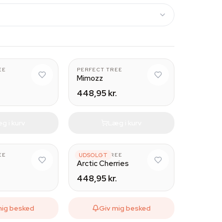
EE
PERFECT TREE
Mimozz
.
448,95 kr.
g i kurv
Læg i kurv
EE
PERFECT TREE
UDSOLGT
Arctic Cherries
.
448,95 kr.
mig besked
Giv mig besked