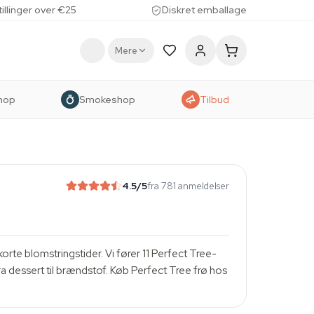
tillinger over €25
Diskret emballage
Mere
hop
Smokeshop
Tilbud
4.5
/5
fra 781 anmeldelser
korte blomstringstider. Vi fører 11 Perfect Tree-
a dessert til brændstof. Køb Perfect Tree frø hos