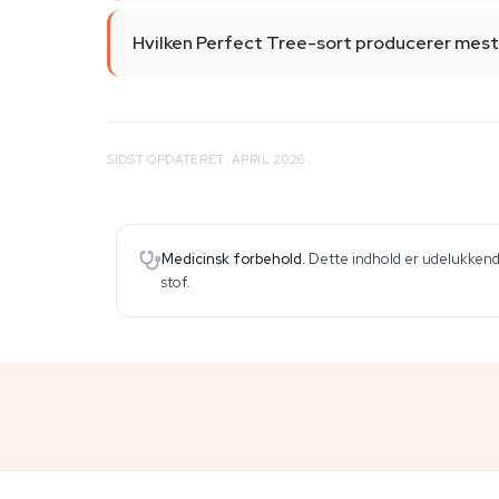
Hvilken Perfect Tree-sort producerer mest
SIDST OPDATERET: APRIL 2026
Medicinsk forbehold.
Dette indhold er udelukkende
stof.