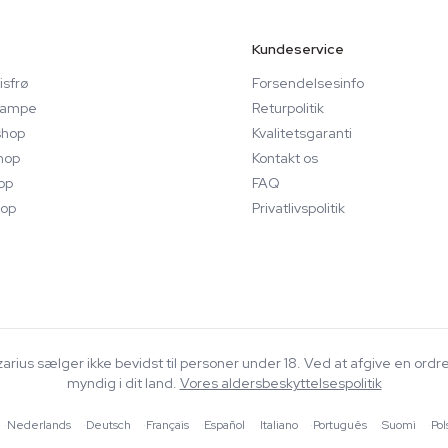
Kundeservice
sfrø
Forsendelsesinfo
svampe
Returpolitik
hop
Kvalitetsgaranti
hop
Kontakt os
op
FAQ
op
Privatlivspolitik
Azarius sælger ikke bevidst til personer under 18. Ved at afgive en ordr
myndig i dit land.
Vores aldersbeskyttelsespolitik
·
Nederlands
·
Deutsch
·
Français
·
Español
·
Italiano
·
Português
·
Suomi
·
Pol