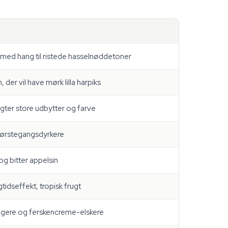
med hang til ristede hasselnøddetoner
der vil have mørk lilla harpiks
agter store udbytter og farve
førstegangsdyrkere
og bitter appelsin
tidseffekt, tropisk frugt
ægere og ferskencreme-elskere