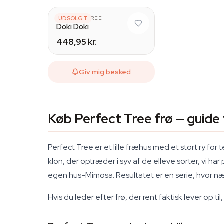
PERFECT TREE
UDSOLGT
Doki Doki
448,95 kr.
Giv mig besked
Køb Perfect Tree frø — guide 
Perfect Tree er et lille fræhus med et stort ry 
klon, der optræder i syv af de elleve sorter, vi 
egen hus-Mimosa. Resultatet er en serie, hvor næs
Hvis du leder efter frø, der rent faktisk lever op t