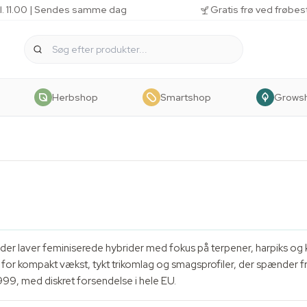
kl. 11.00 | Sendes samme dag
Gratis frø ved frøbes
Herbshop
Smartshop
Grows
s, der laver feminiserede hybrider med fokus på
terpener
, harpiks og 
 for kompakt vækst, tykt trikomlag og smagsprofiler, der spænder fr
999, med diskret forsendelse i hele EU.