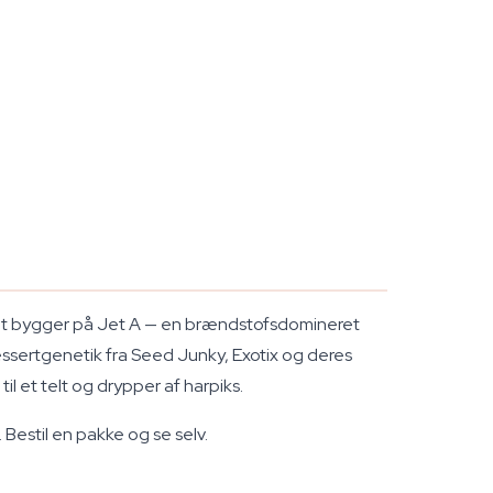
oget bygger på Jet A — en brændstofsdomineret
dessertgenetik fra Seed Junky, Exotix og deres
l et telt og drypper af harpiks.
. Bestil en pakke og se selv.