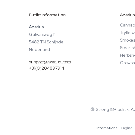
Butiksinformation
Azarius
Cannabi
Azarius
Trylle
Galvaniweg 11
Smokes
5482 TN Schijndel
Smarts
Nederland
Herbsh
support@azarius.com
Growsh
+31(0)204897914
🔞
Streng 18+ politik. 
International
English