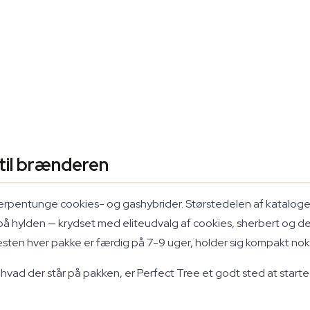
til brænderen
for terpentunge cookies- og gashybrider. Størstedelen af katal
har på hylden — krydset med eliteudvalg af cookies, sherbert og 
ten hver pakke er færdig på 7-9 uger, holder sig kompakt nok ti
il, hvad der står på pakken, er Perfect Tree et godt sted at starte