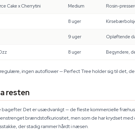
rce Cake x Cherrytini
Medium
Rosin-presser
8 uger
Kirsebærbolsj
9 uger
Opløftende d
 Ozz
8 uger
Begyndere, de
 regulære, ingen autoflower — Perfect Tree holder sig til det, de 
ra resten
te bagefter. Det er usædvanligt — de fleste kommercielle fræhu
en enstrenget brændstofkuriositet, men som de har krydset med
stakke, der stadig rammer hårdt i næsen.