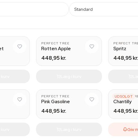
Standard
PERFECT TREE
PERFECT TR
et
Rotten Apple
Spritz
448,95 kr.
448,95 kr
 kurv
Læg i kurv
Læ
PERFECT TREE
PERFECT TR
UDSOLGT
Pink Gasoline
Chantilly
448,95 kr.
448,95 kr
 kurv
Læg i kurv
Giv 