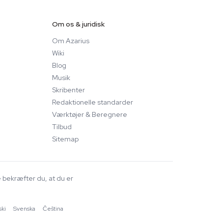
Om os & juridisk
Om Azarius
Wiki
Blog
Musik
Skribenter
Redaktionelle standarder
Værktøjer & Beregnere
Tilbud
Sitemap
e bekræfter du, at du er
ski
·
Svenska
·
Čeština