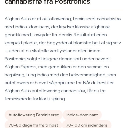
cannabisfrø fra Positronics
Afghan Auto er et autoflowering, feminiseret cannabisfrø
med indica-dominans, der krydser klassisk afghansk
genetik med Lowryder II ruderalis. Resultatet er en
kompakt plante, der begynder at blomstre helt af sig selv
— uden at du skal pille ved lysplaner eller timere.
Positronics solgte tidligere denne sort under navnet
Afghan Express, men genetikken er den samme: en
harpiksrig, tung indica med den bekvemmelighed, som
autoflowers er blevet så populære for. Når du bestiller
Afghan Auto autoflowering cannabisfrø, får du tre
feminiserede frø klar til spiring.
Autoflowering Feminiseret
Indica-dominant
70–80 dage fra frø til høst
70–100 cm indendørs