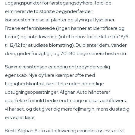
udgangspunkter for førstegangsdyrkere, fordi de
eliminerer de to største begynderfælder:
kønsbestemmelse af planter og styring af lysplaner.
Frøene er feminiserede (ingen hanner at identificere og
fjerne) og autoflowering (intet behov for at skifte fra 18/6
til 12/12 for at udløse blomstring). Du planter dem, vander
dem, gøder forsigtigt, og 70–80 dage senere høster du.
Skimmelresistensen er endnu en begyndervenlig
egenskab. Nye dyrkere kæmper ofte med
fugtighedskontrol, især i telte uden ordentlige
udsugningsopsætninger. Afghan Auto håndterer
uperfekte forhold bedre end mange indica-autoflowers,
vi har set, og det giver dig mere fejlmargin, mens du stadig
er ved at lære.
Bestil Afghan Auto autoflowering cannabisfrø, hvis du vil