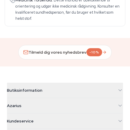
Medicinsk forbehold.
Dette indhold er udelukkende til
orientering og udgør ikke medicinsk rådgivning. Konsulter en
kvalificeret sundhedsperson, før du bruger et hvilket som
helst stof.
Tilmeld dig vores nyhedsbrev
-10%
Butiksinformation
Azarius
Azarius
Galvaniweg 11
5482 TN Schijndel
Cannabisfrø
Kundeservice
Nederland
Tryllesvampe