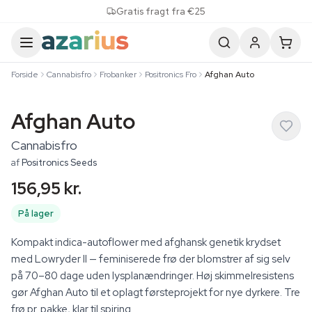
Skip to content
Gratis fragt fra €25
Forside
Cannabisfro
Frobanker
Positronics Fro
Afghan Auto
Afghan Auto
Cannabisfro
af
Positronics Seeds
156,95 kr.
På lager
Kompakt indica-autoflower med afghansk genetik krydset
med Lowryder II — feminiserede frø der blomstrer af sig selv
på 70–80 dage uden lysplanændringer. Høj skimmelresistens
gør Afghan Auto til et oplagt førsteprojekt for nye dyrkere. Tre
frø pr. pakke, klar til spiring.