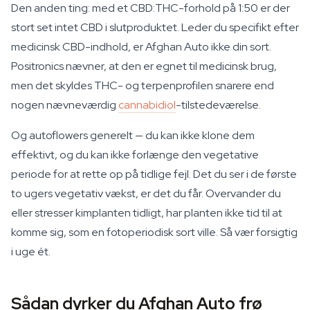
Den anden ting: med et CBD:THC-forhold på 1:50 er der
stort set intet CBD i slutproduktet. Leder du specifikt efter
medicinsk CBD-indhold, er Afghan Auto ikke din sort.
Positronics nævner, at den er egnet til medicinsk brug,
men det skyldes THC- og terpenprofilen snarere end
nogen nævneværdig
cannabidiol
-tilstedeværelse.
Og autoflowers generelt — du kan ikke klone dem
effektivt, og du kan ikke forlænge den vegetative
periode for at rette op på tidlige fejl. Det du ser i de første
to ugers vegetativ vækst, er det du får. Overvander du
eller stresser kimplanten tidligt, har planten ikke tid til at
komme sig, som en fotoperiodisk sort ville. Så vær forsigtig
i uge ét.
Sådan dyrker du Afghan Auto frø