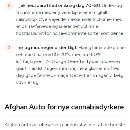
Tjek høstparathed omkring dag 70–80.
Undersøg
trichomerne med en juvelerlup eller et digitalt
mikroskop. Overvejende mælkehvide trichomer med
et par ravfarvede signalerer det optimale
høsttidspunkt for indica-dominante sorter som denne.
Tør og modnegør ordentligt.
Hæng trimmede grene
i et mørkt rum ved 18–20°C med 55–60%
luftfugtighed i 7–10 dage. Derefter fyldes toppene i
glas til mindst 2 ugers modning, hvor glassene luftes
dagligt de første par dage. Det er her, smagen virkelig
udvikler sig.
Afghan Auto for nye cannabisdyrkere
Afghan Auto autoflowering cannabisfrø er et af de bedste