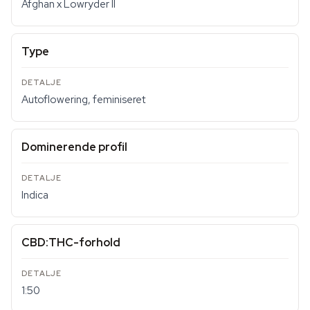
Afghan x Lowryder II
Type
Autoflowering, feminiseret
Dominerende profil
Indica
CBD:THC-forhold
1:50