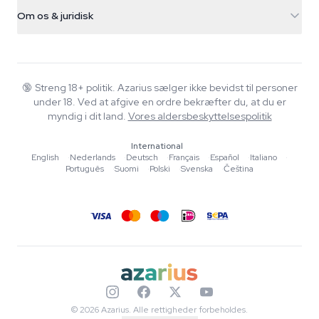
Forsendelsesinfo
support@azarius.com
Smokeshop
Om os & juridisk
+31(0)204897914
Returpolitik
Smartshop
Om Azarius
Kvalitetsgaranti
Herbshop
Wiki
Kontakt os
Growshop
Blog
🔞
Streng 18+ politik. Azarius sælger ikke bevidst til personer
FAQ
under 18. Ved at afgive en ordre bekræfter du, at du er
Musik
Privatlivspolitik
myndig i dit land.
Vores aldersbeskyttelsespolitik
Skribenter
International
Redaktionelle standarder
English
·
Nederlands
·
Deutsch
·
Français
·
Español
·
Italiano
·
Português
·
Suomi
·
Polski
·
Svenska
·
Čeština
Værktøjer & Beregnere
Tilbud
Sitemap
© 2026 Azarius. Alle rettigheder forbeholdes.