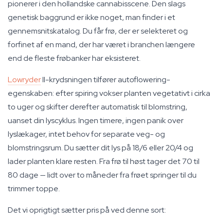
pionerer i den hollandske cannabisscene. Den slags
genetisk baggrund er ikke noget, man finder i et
gennemsnitskatalog. Du får frø, der er selekteret og
forfinet af en mand, der har været i branchen længere
end de fleste frøbanker har eksisteret.
Lowryder
II-krydsningen tilfører autoflowering-
egenskaben: efter spiring vokser planten vegetativt i cirka
to uger og skifter derefter automatisk til blomstring,
uanset din lyscyklus. Ingen timere, ingen panik over
lyslækager, intet behov for separate veg- og
blomstringsrum. Du sætter dit lys på 18/6 eller 20/4 og
lader planten klare resten. Fra frø til høst tager det 70 til
80 dage — lidt over to måneder fra frøet springer til du
trimmer toppe.
Det vi oprigtigt sætter pris på ved denne sort: