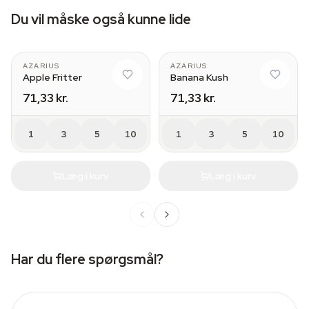
Du vil måske også kunne lide
AZARIUS
AZARIUS
Apple Fritter
Banana Kush
71,33 kr.
71,33 kr.
1
3
5
10
1
3
5
10
Læg i kurv
Læg i kurv
Har du flere spørgsmål?