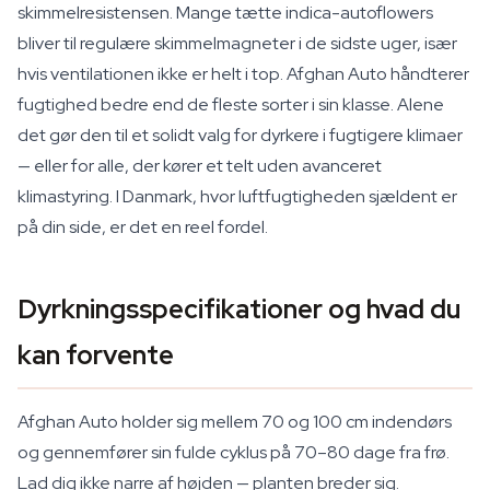
skimmelresistensen. Mange tætte indica-autoflowers
bliver til regulære skimmelmagneter i de sidste uger, især
hvis ventilationen ikke er helt i top. Afghan Auto håndterer
fugtighed bedre end de fleste sorter i sin klasse. Alene
det gør den til et solidt valg for dyrkere i fugtigere klimaer
— eller for alle, der kører et telt uden avanceret
klimastyring. I Danmark, hvor luftfugtigheden sjældent er
på din side, er det en reel fordel.
Dyrkningsspecifikationer og hvad du
kan forvente
Afghan Auto holder sig mellem 70 og 100 cm indendørs
og gennemfører sin fulde cyklus på 70–80 dage fra frø.
Lad dig ikke narre af højden — planten breder sig.