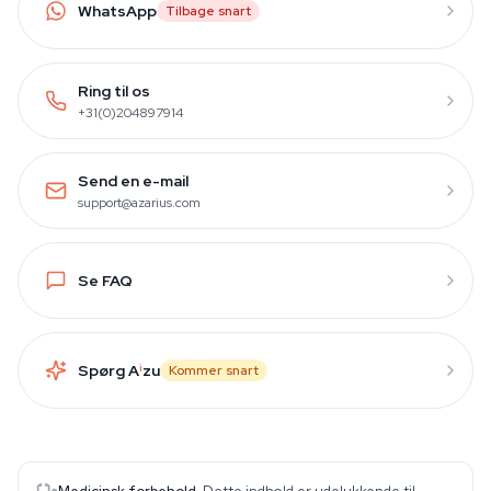
WhatsApp
Tilbage snart
Ring til os
+31(0)204897914
Send en e-mail
support@azarius.com
Se FAQ
Spørg A
i
zu
Kommer snart