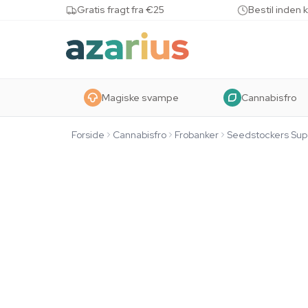
Skip to content
Gratis fragt fra €25
Bestil inden 
Magiske svampe
Cannabisfro
Forside
Cannabisfro
Frobanker
Seedstockers Sup