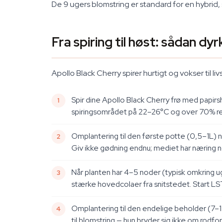
De 9 ugers blomstring er standard for en hybrid, 
Fra spiring til høst: sådan dy
Apollo Black Cherry spirer hurtigt og vokser til 
Spir dine Apollo Black Cherry frø med papirs
spiringsområdet på 22–26°C og over 70% rel
Omplantering til den første potte (0,5–1L) nå
Giv ikke gødning endnu; mediet har næring no
Når planten har 4–5 noder (typisk omkring u
stærke hovedcolaer fra snitstedet. Start LS
Omplantering til den endelige beholder (7–
til blomstring — hun bryder sig ikke om rodfor