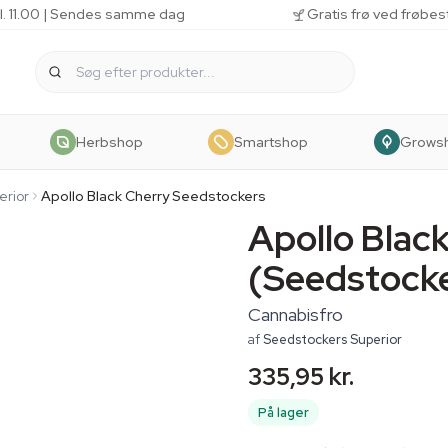
kl. 11.00 | Sendes samme dag
Gratis frø ved frøbes
Herbshop
Smartshop
Grows
erior
Apollo Black Cherry Seedstockers
Apollo Blac
(Seedstock
Cannabisfro
af
Seedstockers Superior
335,95 kr.
På lager