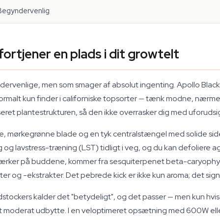
Begyndervenlig
ortjener en plads i dit growtelt
yndervenlige, men som smager af absolut ingenting. Apollo Blac
ormalt kun finder i californiske topsorter — tænk modne, nær
seret plantestrukturen, så den ikke overrasker dig med uforudsi
de, mørkegrønne blade og en tyk centralstængel med solide side
og lavstress-træning (LST) tidligt i veg, og du kan defoliere ag
ærker på buddene, kommer fra sesquiterpenet beta-caryophylle
ter og -ekstrakter. Det pebrede kick er ikke kun aroma; det sign
tockers kalder det "betydeligt", og det passer — men kun hvis 
 du et moderat udbytte. I en veloptimeret opsætning med 600W e