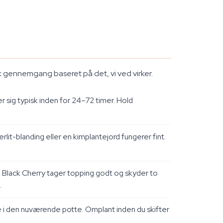
isk gennemgang baseret på det, vi ved virker.
 sig typisk inden for 24–72 timer. Hold
rlit-blanding eller en kimplantejord fungerer fint.
o Black Cherry tager topping godt og skyder to
.
 i den nuværende potte. Omplant inden du skifter