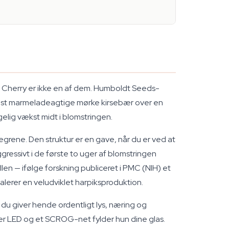
k Cherry er ikke en af dem. Humboldt Seeds-
mest marmeladeagtige mørke kirsebær over en
gelig vækst midt i blomstringen.
grene. Den struktur er en gave, når du er ved at
gressivt i de første to uger af blomstringen
n — ifølge forskning publiceret i PMC (NIH) et
alerer en veludviklet harpiksproduktion.
du giver hende ordentligt lys, næring og
ller LED og et SCROG-net fylder hun dine glas.