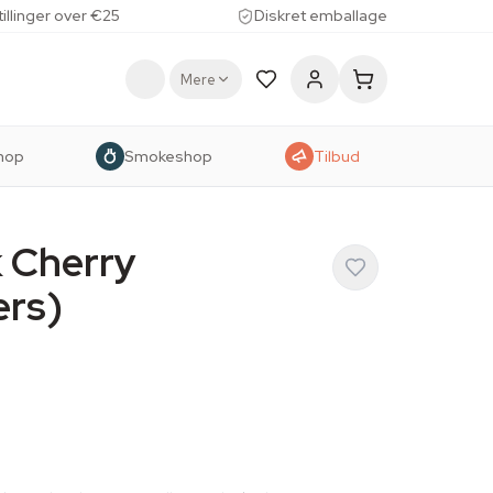
tillinger over €25
Diskret emballage
Mere
hop
Smokeshop
Tilbud
k Cherry
ers)