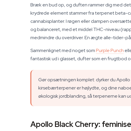
Bræk en bud op, og duften rammer dig med det 
krydrede element stammer fra terpenet beta-ca
cannabisplanter. I røgen eller dampen oversæt
og balanceret, med et middel THC-niveau (rappo
medmindre du overdriver. En ægte alle-tider-p
Sammenlignet med noget som
Purple Punch
ell
fantastisk ud i glasset, dufter som en frugtbod o
Gør opsætningen komplet: dyrker du Apollo Bl
kirsebærterpener er højlydte, og dine naboe
økologisk jordblanding, så terpenerne kan udv
Apollo Black Cherry: feminise