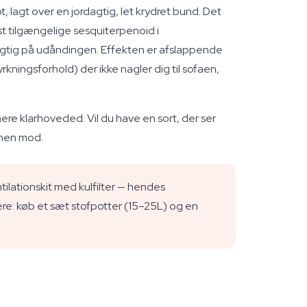
gt over en jordagtig, let krydret bund. Det
 tilgængelige sesquiterpenoid i
agtig på udåndingen. Effekten er afslappende
ingsforhold) der ikke nagler dig til sofaen,
ere klarhoveded. Vil du have en sort, der ser
g hen mod.
ilationskit med kulfilter — hendes
re: køb et sæt stofpotter (15–25L) og en