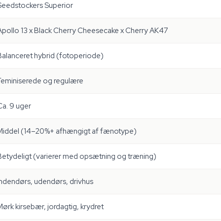
Seedstockers Superior
Apollo 13 x Black Cherry Cheesecake x Cherry AK47
Balanceret hybrid (fotoperiode)
Feminiserede og regulære
Ca. 9 uger
Middel (14–20%+ afhængigt af fænotype)
Betydeligt (varierer med opsætning og træning)
Indendørs, udendørs, drivhus
Mørk kirsebær, jordagtig, krydret