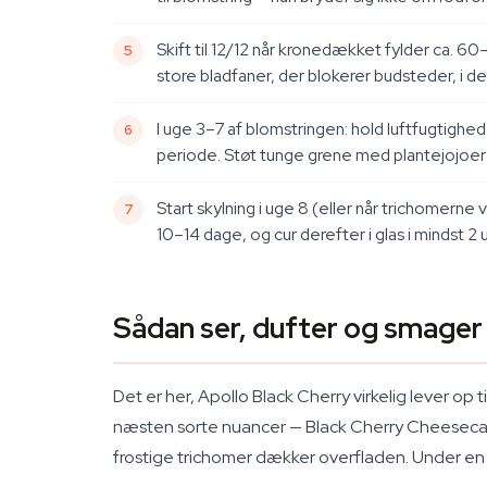
Skift til 12/12 når kronedækket fylder ca. 60
store bladfaner, der blokerer budsteder, i 
I uge 3–7 af blomstringen: hold luftfugtig
periode. Støt tunge grene med plantejojoer
Start skylning i uge 8 (eller når trichomern
10–14 dage, og cur derefter i glas i mindst 2 
Sådan ser, dufter og smager
Det er her, Apollo Black Cherry virkelig lever o
næsten sorte nuancer — Black Cherry Cheesecake-g
frostige trichomer dækker overfladen. Under en 