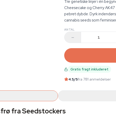
Tre genetiske linjer i én begy
Cheesecake og Cherry AK47 g
pebret dybde. Dyrk indendørs,
cannabis seeds som feminisered
ANTAL
Gratis fragt inkluderet
4.5
/5
fra 781 anmeldelser
sfrø fra Seedstockers