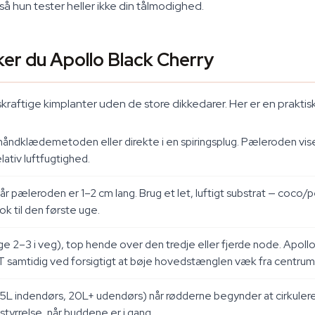
så hun tester heller ikke din tålmodighed.
rker du Apollo Black Cherry
livskraftige kimplanter uden de store dikkedarer. Her er en prakt
håndklædemetoden eller direkte i en spiringsplug. Pæleroden viser
ativ luftfugtighed.
r pæleroden er 1–2 cm lang. Brug et let, luftigt substrat — coco/pe
k til den første uge.
ge 2–3 i veg), top hende over den tredje eller fjerde node. Apoll
T samtidig ved forsigtigt at bøje hovedstænglen væk fra centrum
15L indendørs, 20L+ udendørs) når rødderne begynder at cirkulere
styrrelse, når buddene er i gang.