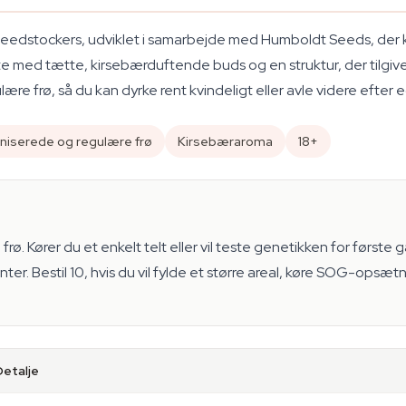
Seedstockers, udviklet i samarbejde med Humboldt Seeds, der ko
med tætte, kirsebærduftende buds og en struktur, der tilgiver 
re frø, så du kan dyrke rent kvindeligt eller avle videre efter e
niserede og regulære frø
Kirsebæraroma
18+
frø. Kører du et enkelt telt eller vil teste genetikken for første 
er. Bestil 10, hvis du vil fylde et større areal, køre SOG-opsæ
Detalje