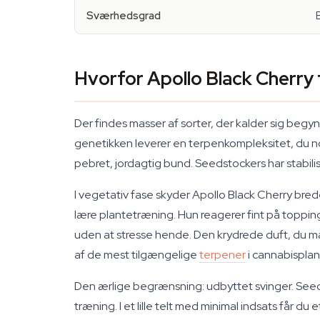
Sværhedsgrad
Hvorfor Apollo Black Cherry f
Der findes masser af sorter, der kalder sig beg
genetikken leverer en terpenkompleksitet, du n
pebret, jordagtig bund. Seedstockers har stabili
I vegetativ fase skyder Apollo Black Cherry bre
lære plantetræning. Hun reagerer fint på topping 
uden at stresse hende. Den krydrede duft, du m
af de mest tilgængelige
terpener
i cannabisplan
Den ærlige begrænsning: udbyttet svinger. Seeds
træning. I et lille telt med minimal indsats får