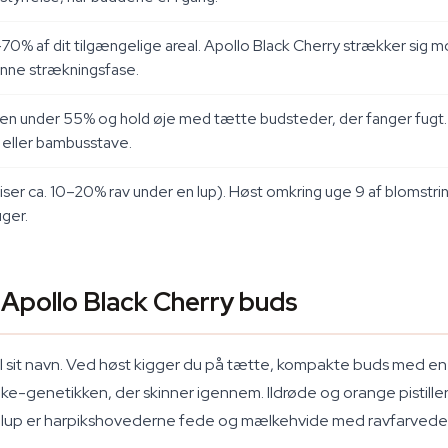
–70% af dit tilgængelige areal. Apollo Black Cherry strækker sig m
denne strækningsfase.
heden under 55% og hold øje med tætte budsteder, der fanger fug
 eller bambusstave.
e viser ca. 10–20% rav under en lup). Høst omkring uge 9 af bloms
uger.
 Apollo Black Cherry buds
p til sit navn. Ved høst kigger du på tætte, kompakte buds med 
enetikken, der skinner igennem. Ildrøde og orange pistiller krø
lup er harpikshovederne fede og mælkehvide med ravfarvede spids