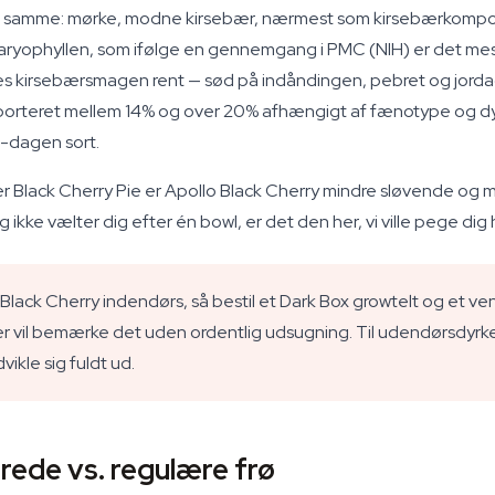
samme: mørke, modne kirsebær, nærmest som kirsebærkompot, la
ryophyllen, som ifølge en gennemgang i PMC (NIH) er det mest
tes kirsebærsmagen rent — sød på indåndingen, pebret og jord
rteret mellem 14% og over 20% afhængigt af fænotype og dyrkn
å-dagen sort.
er Black Cherry Pie er Apollo Black Cherry mindre sløvende og m
g ikke vælter dig efter én bowl, er det den her, vi ville pege di
ack Cherry indendørs, så bestil et Dark Box growtelt og et vent
r vil bemærke det uden ordentlig udsugning. Til udendørsdyrke
ikle sig fuldt ud.
rede vs. regulære frø