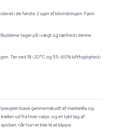
oderat i de første 2 uger af blomstringen. Fjern
t. Buddene tager på i vægt og tæthed i denne
tringen. Tør ved 18–20°C og 55–60% luftfugtighed i
en lysegrøn base gennemskudt af mørkelilla og
ller ud fra hver calyx, og et tykt lag af
er, når hun er klar til at klippe.