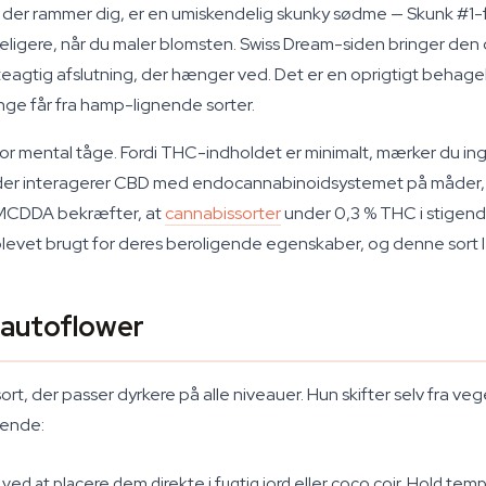
e, der rammer dig, er en umiskendelig skunky sødme — Skunk #1
deligere, når du maler blomsten. Swiss Dream-siden bringer d
teagtig afslutning, der hænger ved. Det er en oprigtigt behagel
ge får fra hamp-lignende sorter.
or mental tåge. Fordi THC-indholdet er minimalt, mærker du in
ider interagerer CBD med endocannabinoidsystemet på måder, 
EMCDDA bekræfter, at
cannabissorter
under 0,3 % THC i stigend
levet brugt for deres beroligende egenskaber, og denne sort lev
-autoflower
rt, der passer dyrkere på alle niveauer. Hun skifter selv fra veg
 hende:
 ved at placere dem direkte i fugtig jord eller coco coir. Hold t