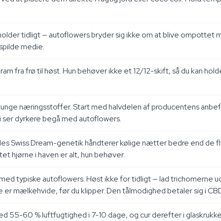
lder tidligt — autoflowers bryder sig ikke om at blive ompottet mi
spilde medie.
gram fra frø til høst. Hun behøver ikke et 12/12-skift, så du kan 
 tunge næringsstoffer. Start med halvdelen af producentens anbefa
vi ser dyrkere begå med autoflowers.
ndes Swiss Dream-genetik håndterer kølige nætter bedre end de fl
tet hjørne i haven er alt, hun behøver.
 typiske autoflowers. Høst ikke for tidligt — lad trichomerne udvik
erne er mælkehvide, før du klipper. Den tålmodighed betaler sig i C
 55-60 % luftfugtighed i 7-10 dage, og cur derefter i glaskrukker 