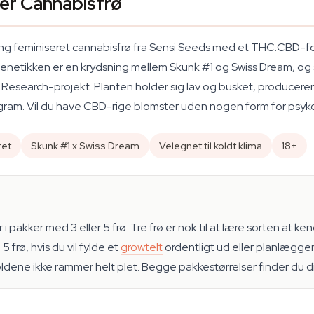
er Cannabisfrø
ring feminiseret cannabisfrø fra Sensi Seeds med et THC:CBD-
etikken er en krydsning mellem Skunk #1 og Swiss Dream, og sor
Research-projekt. Planten holder sig lav og busket, producerer
ogram. Vil du have CBD-rige blomster uden nogen form for psykoak
ret
Skunk #1 x Swiss Dream
Velegnet til koldt klima
18+
 pakker med 3 eller 5 frø. Tre frø er nok til at lære sorten at ke
 frø, hvis du vil fylde et
growtelt
ordentligt ud eller planlægger
holdene ikke rammer helt plet. Begge pakkestørrelser finder du d