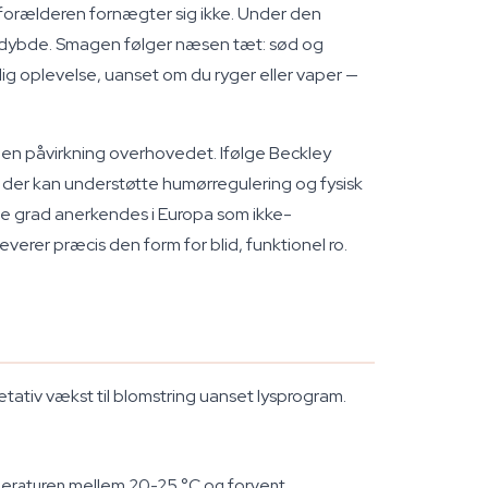
-forælderen fornægter sig ikke. Under den
en dybde. Smagen følger næsen tæt: sød og
ig oplevelse, uanset om du ryger eller vaper —
gen påvirkning overhovedet. Ifølge Beckley
der kan understøtte humørregulering og fysisk
e grad anerkendes i Europa som ikke-
erer præcis den form for blid, funktionel ro.
etativ vækst til blomstring uanset lysprogram.
emperaturen mellem 20-25 °C og forvent