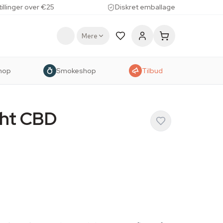
tillinger over €25
Diskret emballage
Mere
hop
Smokeshop
Tilbud
ght CBD