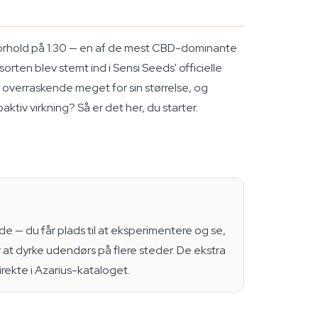
forhold på 1:30 — en af de mest CBD-dominante
ten blev stemt ind i Sensi Seeds' officielle
 overraskende meget for sin størrelse, og
tiv virkning? Så er det her, du starter.
nde — du får plads til at eksperimentere og se,
 at dyrke udendørs på flere steder. De ekstra
irekte i Azarius-kataloget.