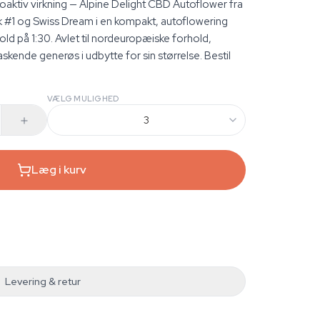
aktiv virkning — Alpine Delight CBD Autoflower fra
 #1 og Swiss Dream i en kompakt, autoflowering
 på 1:30. Avlet til nordeuropæiske forhold,
askende generøs i udbytte for sin størrelse. Bestil
VÆLG MULIGHED
3
Læg i kurv
Levering & retur