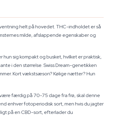
rventning helt på hovedet. THC-indholdet er så
 blomsternes milde, afslappende egenskaber og
r hun sig kompakt og busket, hvilket er praktisk,
plante i den størrelse. Swiss Dream-genetikken
ommer. Kort vækstsæson? Kølige nætter? Hun
 være færdig på 70-75 dage fra frø, skal denne
nd enhver fotoperiodisk sort, men hvis du jagter
dligt på en CBD-sort, efterlader du