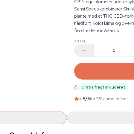
CBD-rige blomster uden psyko
Sensi Seeds kombinerer Skunk
plante med et THC:CBD-forhold
hårdført i koldt klima og overr
frø direkte hos Azarius.
ANTAL
Gratis fragt inkluderet
4.5
/5
fra 781 anmeldelser