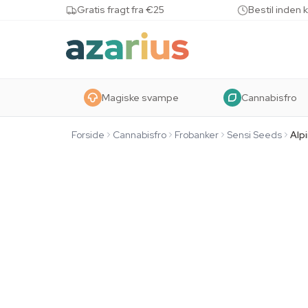
Skip to content
Gratis fragt fra €25
Bestil inden 
Magiske svampe
Cannabisfro
Forside
Cannabisfro
Frobanker
Sensi Seeds
Alp