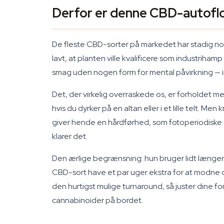
Derfor er denne CBD-autofl
De fleste CBD-sorter på markedet har stadig no
lavt, at planten ville kvalificere som industrih
smag uden nogen form for mental påvirkning — i
Det, der virkelig overraskede os, er forholdet me
hvis du dyrker på en altan eller i et lille telt.
giver hende en hårdførhed, som fotoperiodiske
klarer det.
Den ærlige begrænsning: hun bruger lidt længere
CBD-sort have et par uger ekstra for at modne d
den hurtigst mulige turnaround, så juster dine f
cannabinoider på bordet.