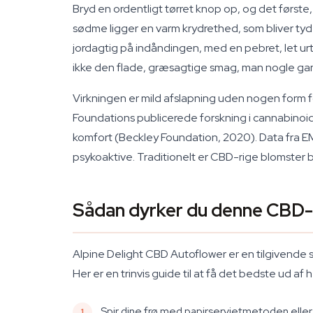
Bryd en ordentligt tørret knop op, og det først
sødme ligger en varm krydrethed, som bliver ty
jordagtig på indåndingen, med en pebret, let ur
ikke den flade, græsagtige smag, man nogle gan
Virkningen er mild afslapning uden nogen form f
Foundations publicerede forskning i cannabino
komfort (Beckley Foundation, 2020). Data fra 
psykoaktive. Traditionelt er CBD-rige blomster b
Sådan dyrker du denne CBD
Alpine Delight CBD Autoflower er en tilgivende so
Her er en trinvis guide til at få det bedste ud af
Spir dine frø med papirservietmetoden eller