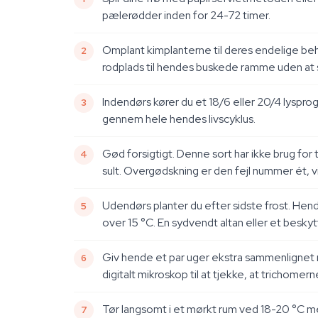
pælerødder inden for 24-72 timer.
Omplant kimplanterne til deres endelige beho
rodplads til hendes buskede ramme uden at 
Indendørs kører du et 18/6 eller 20/4 lyspro
gennem hele hendes livscyklus.
Gød forsigtigt. Denne sort har ikke brug for
sult. Overgødskning er den fejl nummer ét, 
Udendørs planter du efter sidste frost. He
over 15 °C. En sydvendt altan eller et beskyt
Giv hende et par uger ekstra sammenlignet med
digitalt mikroskop til at tjekke, at trichom
Tør langsomt i et mørkt rum ved 18-20 °C med