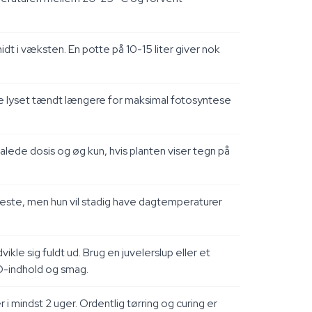
dt i væksten. En potte på 10-15 liter giver nok
holde lyset tændt længere for maksimal fotosyntese
lede dosis og øg kun, hvis planten viser tegn på
este, men hun vil stadig have dagtemperaturer
le sig fuldt ud. Brug en juvelerslup eller et
BD-indhold og smag.
i mindst 2 uger. Ordentlig tørring og curing er