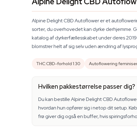
Alpine Delight CBD Autoflow
Alpine Delight CBD Autoflower er et autoflowe
sorter, du overhovedet kan dyrke derhjemme. Gen
katalog af dyrkerfællesskabet under deres 2019 
blomstrer helt af sig selv uden ændring af lyspr
THC:CBD-forhold 1:30
Autoflowering feminise
Hvilken pakkestørrelse passer dig?
Du kan bestille Alpine Delight CBD Autoflower i
hvordan hun opfører sig i netop dit setup. Køb 5
frø giver dig også en buffer, hvis spiringsfor