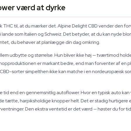
ower værd at dyrke
k THC til, at du mærker det. Alpine Delight CBD vender den fo
amp i lande som Italien og Schweiz. Det betyder, at du kan nyde
ntet, du behøver at planlægge din dag omkring.
llem udbytte og størrelse. Hun bliver ikke høj — tværtimod holde
 Men knopproduktionen er markant bedre, end man forventer af en 
 CBD-sorter simpelthen ikke kan matche i en nordeuropæisk s
 tid end en gennemsnitlig autoflower. Hvor en typisk auto kan
e tætte, harpiksholdige knopper helt. Det er stadig hurtigere e
orventninger. Den ekstra ventetid er det værd — høster du for ti