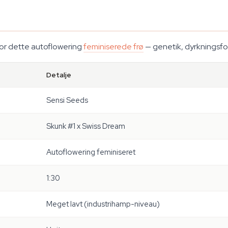
for dette autoflowering
feminiserede frø
— genetik, dyrkningsfo
Detalje
Sensi Seeds
Skunk #1 x Swiss Dream
Autoflowering feminiseret
1:30
Meget lavt (industrihamp-niveau)