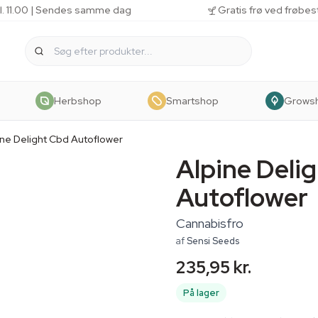
kl. 11.00 | Sendes samme dag
Gratis frø ved frøbes
Herbshop
Smartshop
Grows
ine Delight Cbd Autoflower
Alpine Deli
Autoflower
Cannabisfro
af
Sensi Seeds
235,95 kr.
På lager