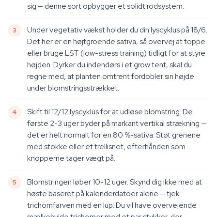
sig — denne sort opbygger et solidt rodsystem.
Under vegetativ vækst holder du din lyscyklus på 18/6.
Det her er en højtgroende sativa, så overvej at toppe
eller bruge LST (low-stress training) tidligt for at styre
højden. Dyrker du indendørs i et grow tent, skal du
regne med, at planten omtrent fordobler sin højde
under blomstringsstrækket.
Skift til 12/12 lyscyklus for at udløse blomstring. De
første 2-3 uger byder på markant vertikal strækning —
det er helt normalt for en 80 %-sativa. Støt grenene
med stokke eller et trellisnet, efterhånden som
knopperne tager vægt på.
Blomstringen løber 10-12 uger. Skynd dig ikke med at
høste baseret på kalenderdatoer alene — tjek
trichomfarven med en lup. Du vil have overvejende
mælkehvide trichomer med et par stykker, der