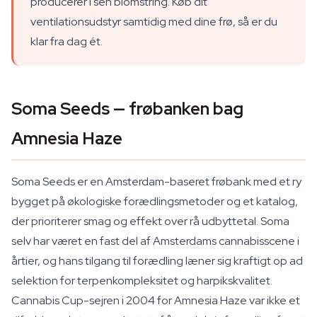
producerer i sen blomstring. Køb dit
ventilationsudstyr samtidig med dine frø, så er du
klar fra dag ét.
Soma Seeds — frøbanken bag
Amnesia Haze
Soma Seeds er en Amsterdam-baseret frøbank med et ry
bygget på økologiske forædlingsmetoder og et katalog,
der prioriterer smag og effekt over rå udbyttetal. Soma
selv har været en fast del af Amsterdams cannabisscene i
årtier, og hans tilgang til forædling læner sig kraftigt op ad
selektion for terpenkompleksitet og harpikskvalitet.
Cannabis Cup-sejren i 2004 for Amnesia Haze var ikke et