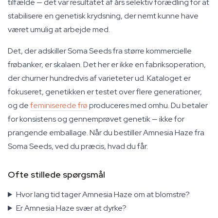
tilfælde — det var resultatet af års selektiv forædling for at
stabilisere en genetisk krydsning, der nemt kunne have
været umulig at arbejde med.
Det, der adskiller Soma Seeds fra større kommercielle
frøbanker, er skalaen. Det her er ikke en fabriksoperation,
der churner hundredvis af varieteter ud. Kataloget er
fokuseret, genetikken er testet over flere generationer,
og de
feminiserede frø
produceres med omhu. Du betaler
for konsistens og gennemprøvet genetik — ikke for
prangende emballage. Når du bestiller Amnesia Haze fra
Soma Seeds, ved du præcis, hvad du får.
Ofte stillede spørgsmål
Hvor lang tid tager Amnesia Haze om at blomstre?
Er Amnesia Haze svær at dyrke?