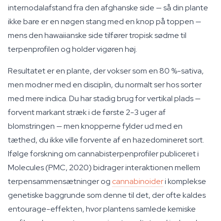
internodalafstand fra den afghanske side — så din plante
ikke bare er en nøgen stang med en knop på toppen —
mens den hawaiianske side tilfører tropisk sødme til
terpenprofilen og holder vigøren høj.
Resultatet er en plante, der vokser som en 80 %-sativa,
men modner med en disciplin, du normalt ser hos sorter
med mere indica. Du har stadig brug for vertikal plads —
forvent markant stræk i de første 2-3 uger af
blomstringen — men knopperne fylder ud med en
tæthed, du ikke ville forvente af en hazedomineret sort.
Ifølge forskning om cannabisterpenprofiler publiceret i
Molecules (PMC, 2020) bidrager interaktionen mellem
terpensammensætninger og
cannabinoider
i komplekse
genetiske baggrunde som denne til det, der ofte kaldes
entourage-effekten, hvor plantens samlede kemiske