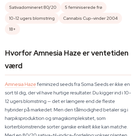
Sativadomineret 80/20
5 feminiserede frø
10-12 ugers blomstring
Cannabis Cup-vinder 2004
18+
Hvorfor Amnesia Haze er ventetiden
værd
Amnesia Haze
feminized seeds fra Soma Seeds er ikke en
sort til dig, der vil have hurtige resultater. Du kigger ind i 10-
12 ugers blomstring — det er længere end de fleste
hybrider på markedet. Men den tålmodighed betaler sig i
harpiksproduktion og smagskompleksitet, som
korterblomstrende sorter ganske enkelt ikke kan matche.
Med en 80/20 sativa-til-indica-fordeling vokser planten