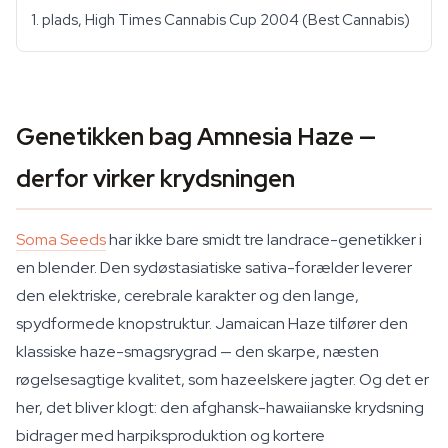
1. plads, High Times Cannabis Cup 2004 (Best Cannabis)
Genetikken bag Amnesia Haze —
derfor virker krydsningen
Soma Seeds
har ikke bare smidt tre landrace-genetikker i
en blender. Den sydøstasiatiske sativa-forælder leverer
den elektriske, cerebrale karakter og den lange,
spydformede knopstruktur. Jamaican Haze tilfører den
klassiske haze-smagsrygrad — den skarpe, næsten
røgelsesagtige kvalitet, som hazeelskere jagter. Og det er
her, det bliver klogt: den afghansk-hawaiianske krydsning
bidrager med harpiksproduktion og kortere