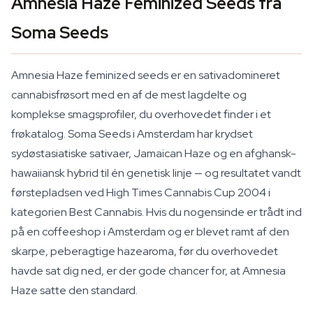
Amnesia Haze Feminized Seeds fra
Soma Seeds
Amnesia Haze feminized seeds er en sativadomineret
cannabisfrøsort med en af de mest lagdelte og
komplekse smagsprofiler, du overhovedet finder i et
frøkatalog. Soma Seeds i Amsterdam har krydset
sydøstasiatiske sativaer, Jamaican Haze og en afghansk-
hawaiiansk hybrid til én genetisk linje — og resultatet vandt
førstepladsen ved High Times Cannabis Cup 2004 i
kategorien Best Cannabis. Hvis du nogensinde er trådt ind
på en coffeeshop i Amsterdam og er blevet ramt af den
skarpe, peberagtige hazearoma, før du overhovedet
havde sat dig ned, er der gode chancer for, at Amnesia
Haze satte den standard.