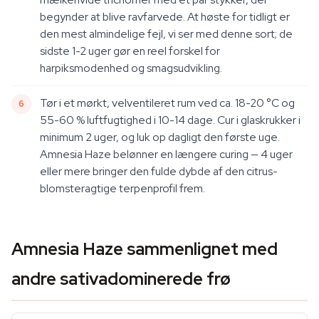
begynder at blive ravfarvede. At høste for tidligt er
den mest almindelige fejl, vi ser med denne sort; de
sidste 1-2 uger gør en reel forskel for
harpiksmodenhed og smagsudvikling.
Tør i et mørkt, velventileret rum ved ca. 18-20 °C og
55-60 % luftfugtighed i 10-14 dage. Cur i glaskrukker i
minimum 2 uger, og luk op dagligt den første uge.
Amnesia Haze belønner en længere curing — 4 uger
eller mere bringer den fulde dybde af den citrus-
blomsteragtige terpenprofil frem.
Amnesia Haze sammenlignet med
andre sativadominerede frø