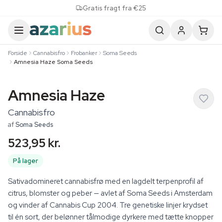
Skip to content
Gratis fragt fra €25
Forside
Cannabisfro
Frobanker
Soma Seeds
Amnesia Haze Soma Seeds
Amnesia Haze
Cannabisfro
af
Soma Seeds
523,95 kr.
På lager
Sativadomineret cannabisfrø med en lagdelt terpenprofil af
citrus, blomster og peber — avlet af Soma Seeds i Amsterdam
og vinder af Cannabis Cup 2004. Tre genetiske linjer krydset
til én sort, der belønner tålmodige dyrkere med tætte knopper