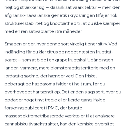
højt og strækker sig — klassisk sativaarkitektur — men den
afghansk-hawaiianske genetik i krydsningen tilføjer nok
strukturel stabilitet og knoptæthed til, at du ikke kæmper
med en ren sativaplante i tre måneder.
Smagen er der, hvor denne sort virkelig tjener sit ry. Ved
indånding får du klar citrus og noget næsten frugtigt-
skarpt — som at bide i en grapefrugtskal. Udåndingen
lander i varmere, mere blomsteragtig territorie med en
jordagtig sødme, der hænger ved. Den friske,
peberagtige hazearoma fylder et helt rum, før du
overhovedet har tændt op. Det er den slags sort, hvor du
opdager noget nyt tredje eller fjerde gang. Ifølge
forskning publiceret i PMC, der brugte
massespektrometribaserede værktøjer til at analysere
cannabiskultivarekstrakter, kan den kemiske diversitet