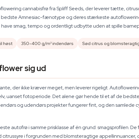
owering cannabisfrø fra Spliff Seeds, der leverer tætte, citrus
' bedste Amnesiac-fænotype og deres stærkeste autoflowering-
u have smag, tempo og ordentligt udbytte uden at spille barnepig
il høst
350–400 g/m² indendørs
Sød citrus og blomsteragti
flower sig ud
lante, der ikke kræver meget, men leverer rigeligt. Autoflowerin
 selv, uanset fotoperiode. Det alene gør hende til et af de bedst
endørs og udendørs projekter fungerer fint, og den samlede cyklu
este autofrø i samme prisklasse af én grund: smagsprofilen. De 
citrussyre i forgrunden med blomsteragtige appellinnuancer, d