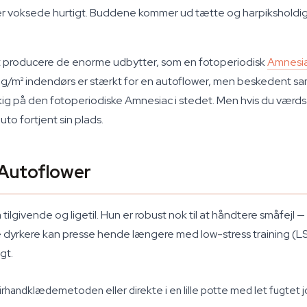
t der voksede hurtigt. Buddene kommer ud tætte og harpikshold
t producere de enorme udbytter, som en fotoperiodisk
Amnesi
0 g/m² indendørs er stærkt for en autoflower, men beskedent s
å kig på den fotoperiodiske Amnesiac i stedet. Men hvis du vær
to fortjent sin plads.
 Autoflower
givende og ligetil. Hun er robust nok til at håndtere småfejl — e
ne dyrkere kan presse hende længere med low-stress training (
gt.
handklædemetoden eller direkte i en lille potte med let fugtet 