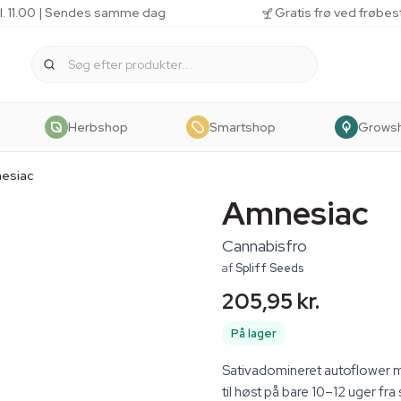
kl. 11.00 | Sendes samme dag
Gratis frø ved frøbes
Herbshop
Smartshop
Grows
esiac
Amnesiac
Cannabisfro
af
Spliff Seeds
205,95 kr.
På lager
Sativadomineret autoflower me
til høst på bare 10–12 uger fra