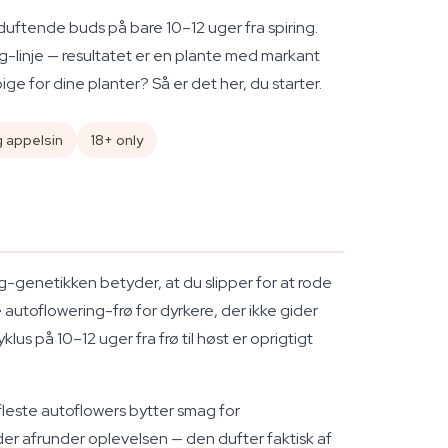
duftende buds på bare 10–12 uger fra spiring.
linje — resultatet er en plante med markant
e for dine planter? Så er det her, du starter.
g appelsin
18+ only
g-genetikken betyder, at du slipper for at rode
e autoflowering-frø for dyrkere, der ikke gider
s på 10–12 uger fra frø til høst er oprigtigt
fleste autoflowers bytter smag for
er afrunder oplevelsen — den dufter faktisk af