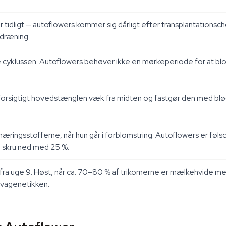
tidligt — autoflowers kommer sig dårligt efter transplantationschok
 dræning.
cyklussen. Autoflowers behøver ikke en mørkeperiode for at blom
 forsigtigt hovedstænglen væk fra midten og fastgør den med bl
næringsstofferne, når hun går i forblomstring. Autoflowers er fø
, skru ned med 25 %.
fra uge 9. Høst, når ca. 70–80 % af trikomerne er mælkehvide me
ivagenetikken.