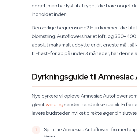
noget, man har lyst til at ryge, ikke bare noge
indholdet indeni.
Den ærlige begrænsning? Hun kommer ikke til a
blomstring. Autoflowers har et loft, og 350–40
absolut maksimalt udbytte er dit eneste mål, s
til-høst-forløb på under 3 måneder, har denne au
Dyrkningsguide til Amnesiac
Nye dyrkere vil opleve Amnesiac Autoflower som til
glemt
vanding
sender hende ikke i panik. Erfar
lavere budsteder, hvilket direkte øger din slutvæ
Spir dine Amnesiac Autoflower-frø med papir
timer.