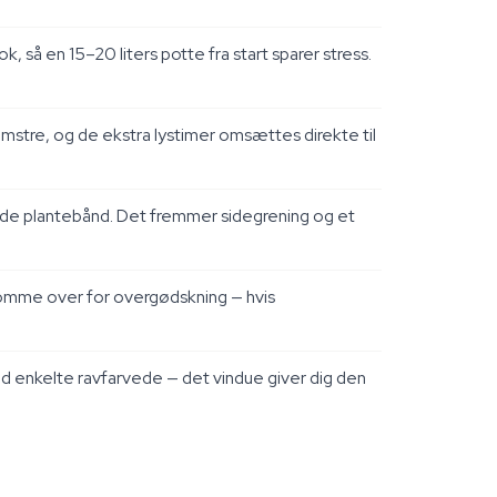
, så en 15–20 liters potte fra start sparer stress.
stre, og de ekstra lystimer omsættes direkte til
øde plantebånd. Det fremmer sidegrening og et
lsomme over for overgødskning — hvis
d enkelte ravfarvede — det vindue giver dig den