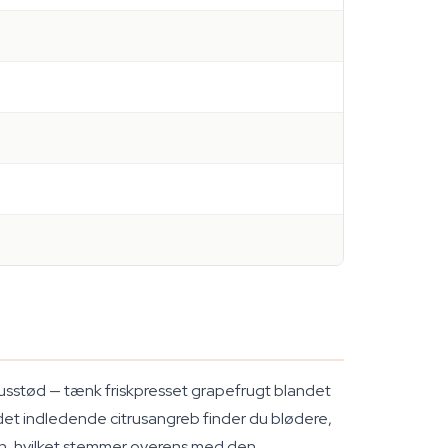
russtød — tænk friskpresset grapefrugt blandet
 det indledende citrusangreb finder du blødere,
en, hvilket stemmer overens med den