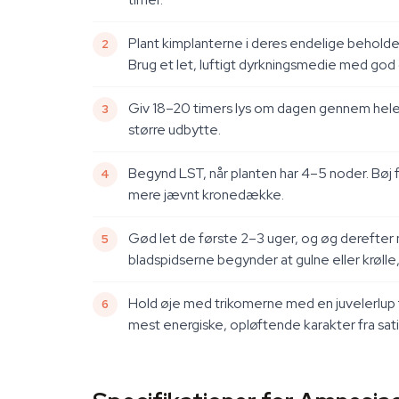
Plant kimplanterne i deres endelige beholder 
Brug et let, luftigt dyrkningsmedie med god
Giv 18–20 timers lys om dagen gennem hele 
større udbytte.
Begynd LST, når planten har 4–5 noder. Bøj
mere jævnt kronedække.
Gød let de første 2–3 uger, og øg derefter 
bladspidserne begynder at gulne eller krølle
Hold øje med trikomerne med en juvelerlup 
mest energiske, opløftende karakter fra sat