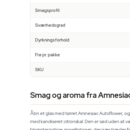
Smagsprofil
Sværhedsgrad
Dyrkningsforhold
Frø pr. pakke
SKU
Smag og aroma fra Amnesia
Åbn et glas med tørret Amnesiac Autoflower, og 
med kandiseret citronskal. Den er sød uden at væ
blomsteragtige appellintoner, der især træder 