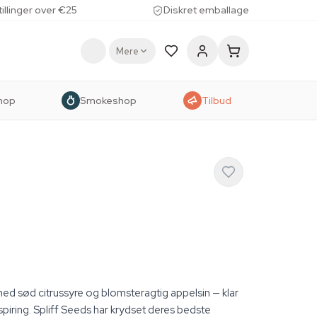
tillinger over €25
Diskret emballage
Mere
hop
Smokeshop
Tilbud
d sød citrussyre og blomsteragtig appelsin — klar
 spiring. Spliff Seeds har krydset deres bedste