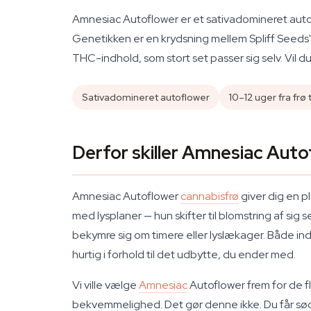
Amnesiac Autoflower er et sativadomineret autofl
Genetikken er en krydsning mellem Spliff Seeds
THC-indhold, som stort set passer sig selv. Vil d
Sativadomineret autoflower
10–12 uger fra frø t
Derfor skiller Amnesiac Auto
Amnesiac Autoflower
cannabisfrø
giver dig en p
med lysplaner — hun skifter til blomstring af sig
bekymre sig om timere eller lyslækager. Både ind
hurtig i forhold til det udbytte, du ender med.
Vi ville vælge
Amnesiac
Autoflower frem for de fl
bekvemmelighed. Det gør denne ikke. Du får sød 