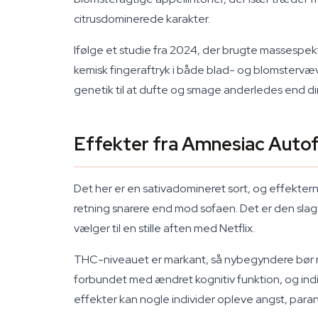
citrusdominerede karakter.
Ifølge et studie fra 2024, der brugte massespek
kemisk fingeraftryk i både blad- og blomsterv
genetik til at dufte og smage anderledes end din
Effekter fra Amnesiac Autof
Det her er en sativadomineret sort, og effektern
retning snarere end mod sofaen. Det er den slags
vælger til en stille aften med Netflix.
THC-niveauet er markant, så nybegyndere bør nær
forbundet med ændret kognitiv funktion, og indi
effekter kan nogle individer opleve angst, paran