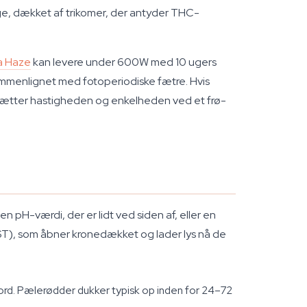
ige, dækket af trikomer, der antyder THC-
a Haze
kan levere under 600W med 10 ugers
ammenlignet med fotoperiodiske fætre. Hvis
dsætter hastigheden og enkelheden ved et frø-
n pH-værdi, der er lidt ved siden af, eller en
LST), som åbner kronedækket og lader lys nå de
jord. Pælerødder dukker typisk op inden for 24–72