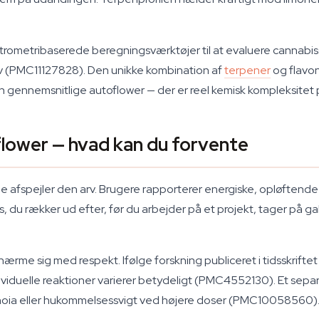
trometribaserede beregningsværktøjer til at evaluere cannabiss
æv (PMC11127828). Den unikke kombination af
terpener
og flavon
 gennemsnitlige autoflower — der er reel kemisk kompleksitet p
lower — hvad kan du forvente
e afspejler den arv. Brugere rapporterer energiske, opløftende 
, du rækker ud efter, før du arbejder på et projekt, tager på g
me sig med respekt. Ifølge forskning publiceret i tidsskrifte
viduelle reaktioner varierer betydeligt (PMC4552130). Et sepa
oia eller hukommelsessvigt ved højere doser (PMC10058560). Star