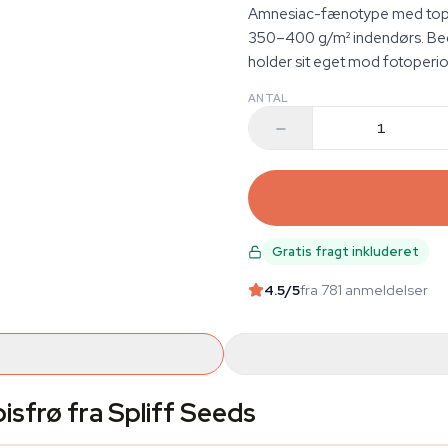
Amnesiac-fænotype med topkl
350–400 g/m² indendørs. Beg
holder sit eget mod fotoperio
ANTAL
Gratis fragt inkluderet
4.5
/5
fra 781 anmeldelser
sfrø fra Spliff Seeds