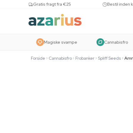
Skip to content
Gratis fragt fra €25
Bestil inden 
Magiske svampe
Cannabisfro
Forside
Cannabisfro
Frobanker
Spliff Seeds
Amn