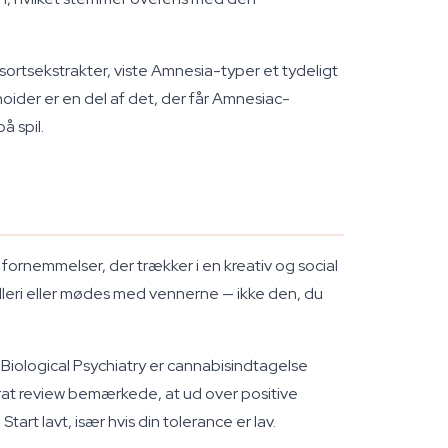
ortsekstrakter, viste Amnesia-typer et tydeligt
oider er en del af det, der får Amnesiac-
å spil.
fornemmelser, der trækker i en kreativ og social
alleri eller mødes med vennerne — ikke den, du
t
Biological Psychiatry
er cannabisindtagelse
rat review bemærkede, at ud over positive
t lavt, især hvis din tolerance er lav.