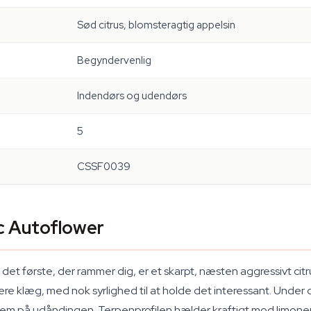
Sød citrus, blomsteragtig appelsin
Begyndervenlig
Indendørs og udendørs
5
CSSF0039
c Autoflower
det første, der rammer dig, er et skarpt, næsten aggressivt cit
re klæg, med nok syrlighed til at holde det interessant. Under
frem på udåndingen. Terpenprofilen hælder kraftigt mod limon