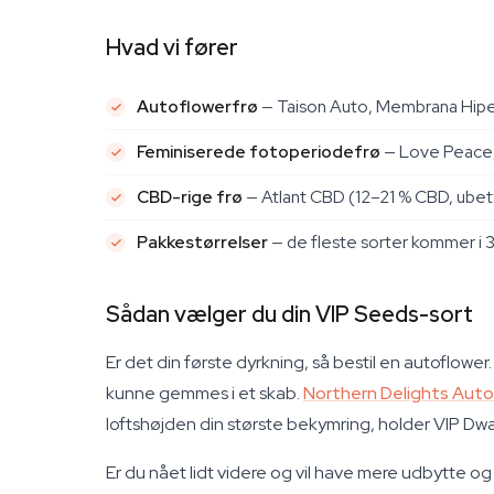
Hvad vi fører
Autoflowerfrø
— Taison Auto, Membrana Hiper
Feminiserede fotoperiodefrø
— Love Peace, 
CBD-rige frø
— Atlant CBD (12–21 % CBD, ubety
Pakkestørrelser
— de fleste sorter kommer i 3-
Sådan vælger du din VIP Seeds-sort
Er det din første dyrkning, så bestil en autoflower.
kunne gemmes i et skab.
Northern Delights Auto
loftshøjden din største bekymring, holder VIP Dw
Er du nået lidt videre og vil have mere udbytte 