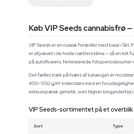
Køb VIP Seeds cannabisfrø — 
VIP Seeds er en russisk forædler med base i Skt. 
er afprøvet i de hvide nætters klima — så en lidt f
på autoflowers, feminiserede fotoperiodesorter 
Det fælles træk på tværs af kataloget er modstan
400–550 g/m² indendørs med en forudsigelighed, de
østeuropæisk genetik, som tilgiver begynderfejl og 
VIP Seeds-sortimentet på et overblik
Sort
Type