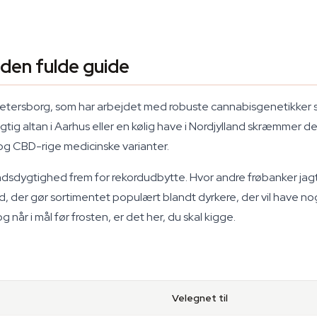
den fulde guide
Petersborg, som har arbejdet med robuste cannabisgenetikker si
ugtig altan i Aarhus eller en kølig have i Nordjylland skræmmer dem
og CBD-rige medicinske varianter.
dsdygtighed frem for rekordudbytte. Hvor andre frøbanker jagte
r gør sortimentet populært blandt dyrkere, der vil have noget, 
når i mål før frosten, er det her, du skal kigge.
Velegnet til