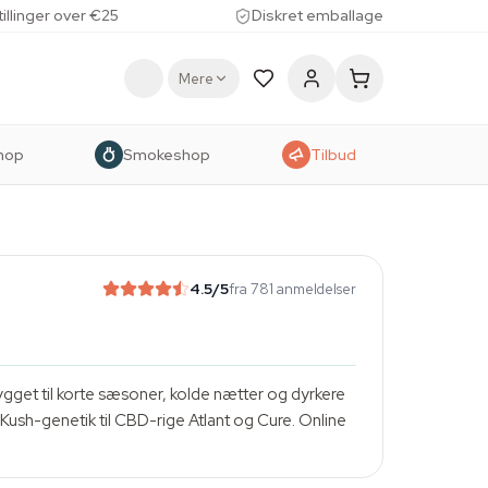
tillinger over €25
Diskret emballage
Mere
hop
Smokeshop
Tilbud
4.5
/5
fra 781 anmeldelser
ygget til korte sæsoner, kolde nætter og dyrkere
Kush-genetik til CBD-rige Atlant og Cure. Online