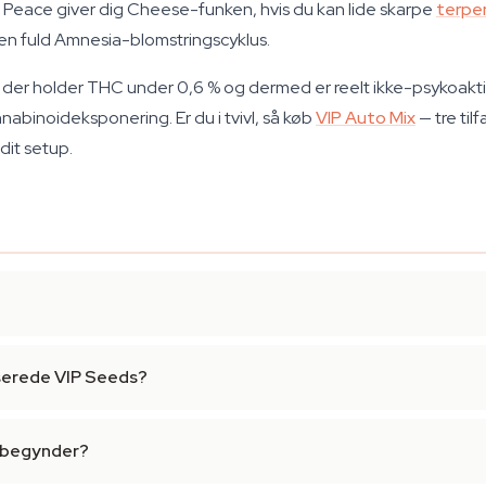
 Peace giver dig Cheese-funken, hvis du kan lide skarpe
terpe
l en fuld Amnesia-blomstringscyklus.
D, der holder THC under 0,6 % og dermed er reelt ikke-psykoakti
nnabinoideksponering. Er du i tvivl, så køb
VIP Auto Mix
— tre til
 dit setup.
iserede VIP Seeds?
nybegynder?