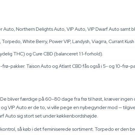
 Auto, Northern Delights Auto, VIP Auto, VIP Dwarf Auto samt b
Torpedo, White Berry, Power VIP, Landysh, Viagrra, Currant Kush
delig THC) og Cure CBD (balanceret 1:1-forhold).
frø-pakker. Taison Auto og Atlant CBD fås også i 5- og 10-frø-pakk
 De bliver færdige på 60–80 dage fra frø til høst, kræver ingen om
og VIP Auto er de to, vi ville pege en nybegynder mod — tilgiv
arf Auto sig stort set under køkkenbordshøjde.
og kontrol, så køb i det feminiserede sortiment. Torpedo er de