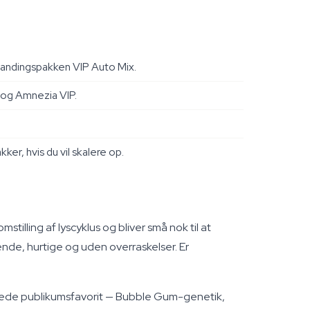
landingspakken VIP Auto Mix.
 og Amnezia VIP.
er, hvis du vil skalere op.
stilling af lyscyklus og bliver små nok til at
ende, hurtige og uden overraskelser. Er
n brede publikumsfavorit — Bubble Gum-genetik,