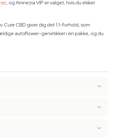
ner
, og Amnezia VIP er valget, hvis du elsker
v. Cure CBD giver dig det 1:1-forhold, som
fældige autoflower-genetikker i én pakke, og du