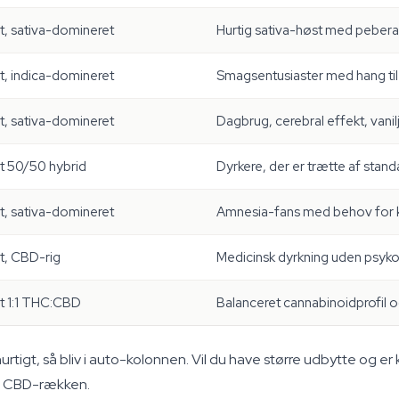
t, sativa-domineret
Hurtig sativa-høst med pebera
t, indica-domineret
Smagsentusiaster med hang ti
t, sativa-domineret
Dagbrug, cerebral effekt, vani
t 50/50 hybrid
Dyrkere, der er trætte af stan
t, sativa-domineret
Amnesia-fans med behov for k
t, CBD-rig
Medicinsk dyrkning uden psyko
t 1:1 THC:CBD
Balanceret cannabinoidprofil 
rtigt, så bliv i auto-kolonnen. Vil du have større udbytte og er kl
t i CBD-rækken.