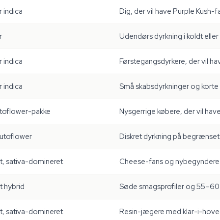
 indica
Dig, der vil have Purple Kush-f
r
Udendørs dyrkning i koldt eller 
 indica
Førstegangsdyrkere, der vil h
 indica
Små skabsdyrkninger og korte
utoflower-pakke
Nysgerrige købere, der vil have
utoflower
Diskret dyrkning på begrænset
t, sativa-domineret
Cheese-fans og nybegyndere i
t hybrid
Søde smagsprofiler og 55–60
t, sativa-domineret
Resin-jægere med klar-i-hove