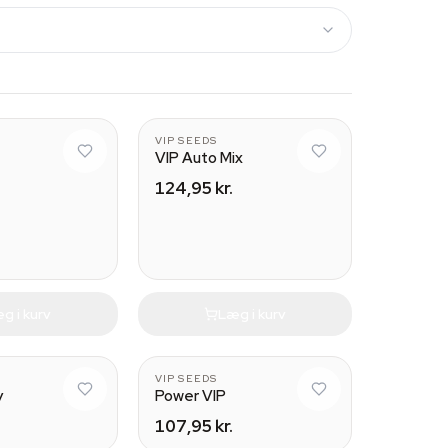
VIP SEEDS
VIP Auto Mix
124,95 kr.
g i kurv
Læg i kurv
VIP SEEDS
y
Power VIP
107,95 kr.