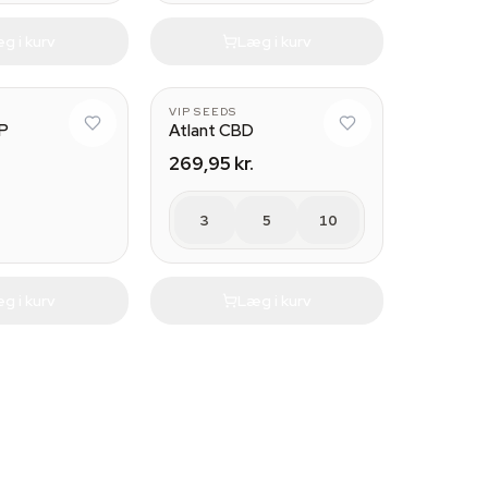
g i kurv
Læg i kurv
VIP SEEDS
IP
Atlant CBD
269,95 kr.
3
5
10
g i kurv
Læg i kurv