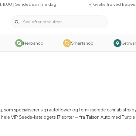
kl. 11.00 | Sendes samme dag
Gratis frø ved frøbes
Herbshop
Smartshop
Grows
rg, som specialiserer sig i autoflower og feminiserede cannabisfrø b
e hele VIP Seeds-katalogets 17 sorter — fra Taison Auto med Purple 