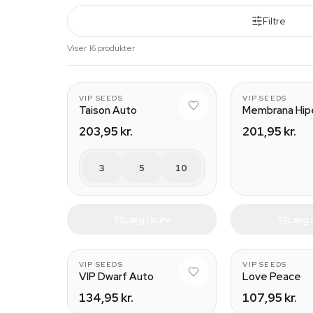
Filtre
Viser 16 produkter
VIP SEEDS
VIP SEEDS
Taison Auto
Membrana Hip
203,95 kr.
201,95 kr.
3
5
10
Læg i kurv
Læg i
VIP SEEDS
VIP SEEDS
VIP Dwarf Auto
Love Peace
134,95 kr.
107,95 kr.