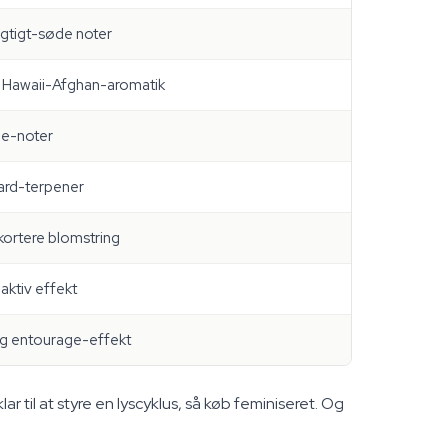
gtigt-søde noter
l Hawaii-Afghan-aromatik
lje-noter
dard-terpener
ortere blomstring
aktiv effekt
og entourage-effekt
ar til at styre en lyscyklus, så køb feminiseret. Og