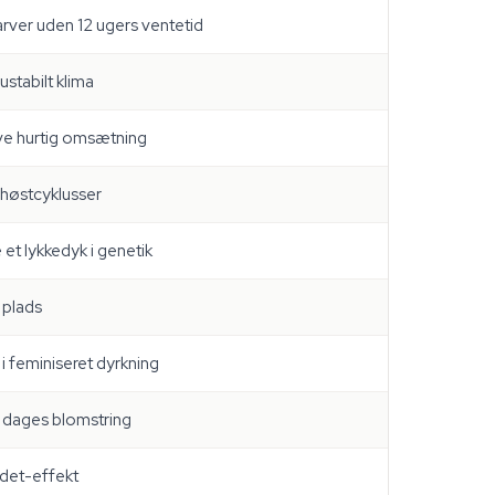
arver uden 12 ugers ventetid
ustabilt klima
ave hurtig omsætning
 høstcyklusser
 et lykkedyk i genetik
 plads
 feminiseret dyrkning
 dages blomstring
det-effekt