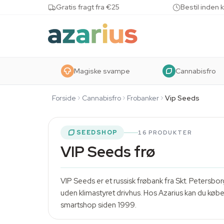
Skip to content
Gratis fragt fra €25
Bestil inden 
Magiske svampe
Cannabisfro
Forside
Cannabisfro
Frobanker
Vip Seeds
SEEDSHOP
16 PRODUKTER
VIP Seeds frø
VIP Seeds er et russisk frøbank fra Skt. Petersbo
uden klimastyret drivhus. Hos Azarius kan du køb
smartshop siden 1999.