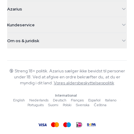
Azarius
Azarius
Galvaniweg 11
5482 TN Schijndel
Cannabisfrø
Kundeservice
Nederland
Tryllesvampe
Forsendelsesinfo
support@azarius.com
Smokeshop
Om os & juridisk
+31(0)204897914
Returpolitik
Smartshop
Om Azarius
Kvalitetsgaranti
Herbshop
Wiki
Kontakt os
Growshop
Blog
🔞
Streng 18+ politik. Azarius sælger ikke bevidst til personer
FAQ
under 18. Ved at afgive en ordre bekræfter du, at du er
Musik
Privatlivspolitik
myndig i dit land.
Vores aldersbeskyttelsespolitik
Skribenter
International
Redaktionelle standarder
English
·
Nederlands
·
Deutsch
·
Français
·
Español
·
Italiano
·
Português
·
Suomi
·
Polski
·
Svenska
·
Čeština
Værktøjer & Beregnere
Tilbud
Sitemap