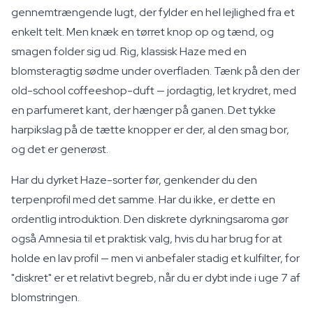
gennemtrængende lugt, der fylder en hel lejlighed fra et
enkelt telt. Men knæk en tørret knop op og tænd, og
smagen folder sig ud. Rig, klassisk Haze med en
blomsteragtig sødme under overfladen. Tænk på den der
old-school coffeeshop-duft — jordagtig, let krydret, med
en parfumeret kant, der hænger på ganen. Det tykke
harpikslag på de tætte knopper er der, al den smag bor,
og det er generøst.
Har du dyrket Haze-sorter før, genkender du den
terpenprofil med det samme. Har du ikke, er dette en
ordentlig introduktion. Den diskrete dyrkningsaroma gør
også Amnesia til et praktisk valg, hvis du har brug for at
holde en lav profil — men vi anbefaler stadig et kulfilter, for
"diskret" er et relativt begreb, når du er dybt inde i uge 7 af
blomstringen.