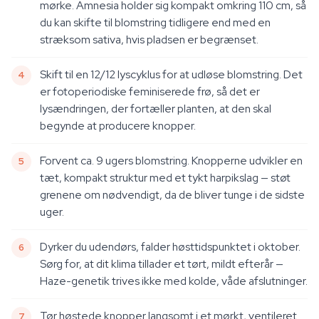
mørke. Amnesia holder sig kompakt omkring 110 cm, så
du kan skifte til blomstring tidligere end med en
stræksom sativa, hvis pladsen er begrænset.
Skift til en 12/12 lyscyklus for at udløse blomstring. Det
er fotoperiodiske feminiserede frø, så det er
lysændringen, der fortæller planten, at den skal
begynde at producere knopper.
Forvent ca. 9 ugers blomstring. Knopperne udvikler en
tæt, kompakt struktur med et tykt harpikslag — støt
grenene om nødvendigt, da de bliver tunge i de sidste
uger.
Dyrker du udendørs, falder høsttidspunktet i oktober.
Sørg for, at dit klima tillader et tørt, mildt efterår —
Haze-genetik trives ikke med kolde, våde afslutninger.
Tør høstede knopper langsomt i et mørkt, ventileret