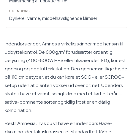
Maksimering af udbytte pr. m²
Dyrkere i varme, middelhavslignende klimaer
Indendørs er der, Amnesia virkelig skinner med hensyn til
udbyttekontrol. De 600g/m² forudsætter ordentlig
belysning (400-600W HPS eller tilsvarende LED), korrekt
gødning og god luftcirkulation. Den gennemsnitlige højde
på 110 cm betyder, at du kan køre et SOG- eller SCROG-
setup uden at planten vokser ud over dit net. Udendørs
skal du have et varmt, solrigt klima med et tørt efterår —
sativa-dominante sorter og tidlig frost er en dårlig
kombination.
Bestil Amnesia, hvis du vil have en indendørs Haze-
dyrkning, der faktisk passer i et standardtelt. Køb et