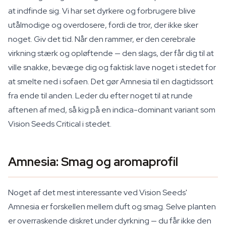
at indfinde sig. Vi har set dyrkere og forbrugere blive
utålmodige og overdosere, fordi de tror, der ikke sker
noget. Giv det tid. Når den rammer, er den cerebrale
virkning stærk og opløftende — den slags, der får dig til at
ville snakke, bevæge dig og faktisk lave noget i stedet for
at smelte ned i sofaen. Det gør Amnesia til en dagtidssort
fra ende til anden. Leder du efter noget til at runde
aftenen af med, så kig på en indica-dominant variant som
Vision Seeds Critical i stedet.
Amnesia: Smag og aromaprofil
Noget af det mest interessante ved Vision Seeds'
Amnesia er forskellen mellem duft og smag. Selve planten
er overraskende diskret under dyrkning — du får ikke den