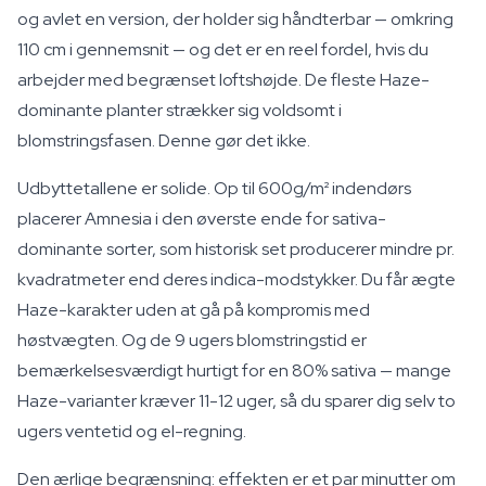
og avlet en version, der holder sig håndterbar — omkring
110 cm i gennemsnit — og det er en reel fordel, hvis du
arbejder med begrænset loftshøjde. De fleste Haze-
dominante planter strækker sig voldsomt i
blomstringsfasen. Denne gør det ikke.
Udbyttetallene er solide. Op til 600g/m² indendørs
placerer Amnesia i den øverste ende for sativa-
dominante sorter, som historisk set producerer mindre pr.
kvadratmeter end deres indica-modstykker. Du får ægte
Haze-karakter uden at gå på kompromis med
høstvægten. Og de 9 ugers blomstringstid er
bemærkelsesværdigt hurtigt for en 80% sativa — mange
Haze-varianter kræver 11-12 uger, så du sparer dig selv to
ugers ventetid og el-regning.
Den ærlige begrænsning: effekten er et par minutter om