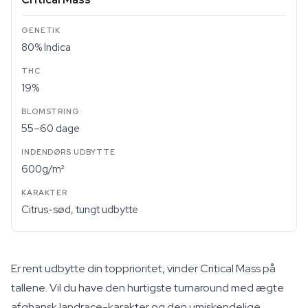
80% Indica
19%
55–60 dage
600g/m²
Citrus-sød, tungt udbytte
Er rent udbytte din topprioritet, vinder Critical Mass på
tallene. Vil du have den hurtigste turnaround med ægte
afghansk landrace-karakter og den umiskendelige