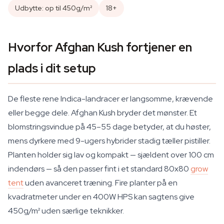
Udbytte: op til 450g/m²
18+
Hvorfor Afghan Kush fortjener en
plads i dit setup
De fleste rene Indica-landracer er langsomme, krævende
eller begge dele. Afghan Kush bryder det mønster. Et
blomstringsvindue på 45–55 dage betyder, at du høster,
mens dyrkere med 9-ugers hybrider stadig tæller pistiller.
Planten holder sig lav og kompakt — sjældent over 100 cm
indendørs — så den passer fint i et standard 80x80
grow
tent
uden avanceret træning. Fire planter på en
kvadratmeter under en 400W HPS kan sagtens give
450g/m² uden særlige teknikker.