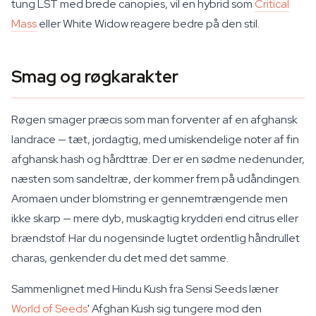
tung LST med brede canopies, vil en hybrid som
Critical
Mass
eller White Widow reagere bedre på den stil.
Smag og røgkarakter
Røgen smager præcis som man forventer af en afghansk
landrace — tæt, jordagtig, med umiskendelige noter af fin
afghansk hash og hårdttræ. Der er en sødme nedenunder,
næsten som sandeltræ, der kommer frem på udåndingen.
Aromaen under blomstring er gennemtrængende men
ikke skarp — mere dyb, muskagtig krydderi end citrus eller
brændstof. Har du nogensinde lugtet ordentlig håndrullet
charas, genkender du det med det samme.
Sammenlignet med Hindu Kush fra Sensi Seeds læner
World of Seeds
' Afghan Kush sig tungere mod den