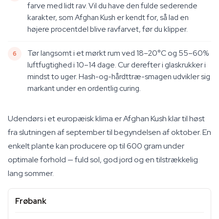
farve med lidt rav. Vil du have den fulde sederende
karakter, som Afghan Kush er kendt for, så lad en
højere procentdel blive ravfarvet, før du klipper.
Tør langsomt i et mørkt rum ved 18–20°C og 55–60%
luftfugtighed i 10–14 dage. Cur derefter i glaskrukker i
mindst to uger. Hash-og-hårdttræ-smagen udvikler sig
markant under en ordentlig curing.
Udendørs i et europæisk klima er Afghan Kush klar til høst
fra slutningen af september til begyndelsen af oktober. En
enkelt plante kan producere op til 600 gram under
optimale forhold — fuld sol, god jord og en tilstrækkelig
lang sommer.
Frøbank