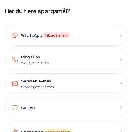
Har du flere spørgsmål?
WhatsApp
Tilbage snart
Ring til os
+31(0)204897914
Send en e-mail
support@azarius.com
Se FAQ
Spørg A
i
zu