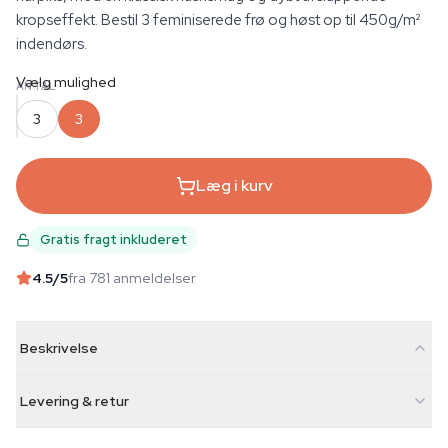
kropseffekt. Bestil 3 feminiserede frø og høst op til 450g/m²
indendørs.
Vælg mulighed
ANTAL
3
3
Læg i kurv
Gratis fragt inkluderet
4.5
/5
fra 781 anmeldelser
Beskrivelse
Levering & retur