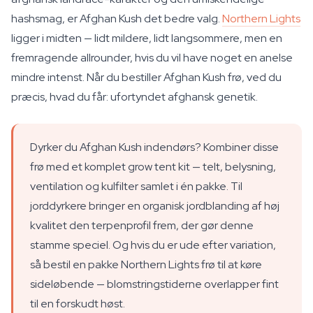
hashsmag, er Afghan Kush det bedre valg.
Northern Lights
ligger i midten — lidt mildere, lidt langsommere, men en
fremragende allrounder, hvis du vil have noget en anelse
mindre intenst. Når du bestiller Afghan Kush frø, ved du
præcis, hvad du får: ufortyndet afghansk genetik.
Dyrker du Afghan Kush indendørs? Kombiner disse
frø med et komplet grow tent kit — telt, belysning,
ventilation og kulfilter samlet i én pakke. Til
jorddyrkere bringer en organisk jordblanding af høj
kvalitet den terpenprofil frem, der gør denne
stamme speciel. Og hvis du er ude efter variation,
så bestil en pakke Northern Lights frø til at køre
sideløbende — blomstringstiderne overlapper fint
til en forskudt høst.