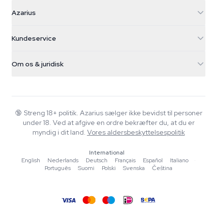
Azarius
Azarius
Galvaniweg 11
5482 TN Schijndel
Cannabisfrø
Kundeservice
Nederland
Tryllesvampe
Forsendelsesinfo
support@azarius.com
Smokeshop
Om os & juridisk
+31(0)204897914
Returpolitik
Smartshop
Om Azarius
Kvalitetsgaranti
Herbshop
Wiki
Kontakt os
Growshop
Blog
🔞
Streng 18+ politik. Azarius sælger ikke bevidst til personer
FAQ
under 18. Ved at afgive en ordre bekræfter du, at du er
Musik
Privatlivspolitik
myndig i dit land.
Vores aldersbeskyttelsespolitik
Skribenter
International
Redaktionelle standarder
English
·
Nederlands
·
Deutsch
·
Français
·
Español
·
Italiano
·
Português
·
Suomi
·
Polski
·
Svenska
·
Čeština
Værktøjer & Beregnere
Tilbud
Sitemap