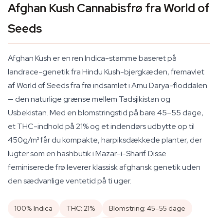
Afghan Kush Cannabisfrø fra World of
Seeds
Afghan Kush er en ren Indica-stamme baseret på
landrace-genetik fra Hindu Kush-bjergkæden, fremavlet
af World of Seeds fra frø indsamlet i Amu Darya-floddalen
— den naturlige grænse mellem Tadsjikistan og
Usbekistan. Med en blomstringstid på bare 45–55 dage,
et THC-indhold på 21% og et indendørs udbytte op til
450g/m² får du kompakte, harpiksdækkede planter, der
lugter som en hashbutik i Mazar-i-Sharif. Disse
feminiserede frø leverer klassisk afghansk genetik uden
den sædvanlige ventetid på ti uger.
100% Indica
THC: 21%
Blomstring: 45–55 dage