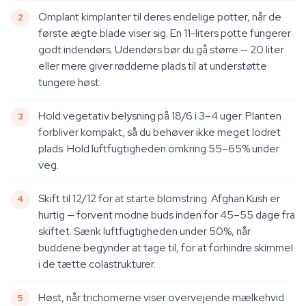
Omplant kimplanter til deres endelige potter, når de
første ægte blade viser sig. En 11-liters potte fungerer
godt indendørs. Udendørs bør du gå større — 20 liter
eller mere giver rødderne plads til at understøtte
tungere høst.
Hold vegetativ belysning på 18/6 i 3–4 uger. Planten
forbliver kompakt, så du behøver ikke meget lodret
plads. Hold luftfugtigheden omkring 55–65% under
veg.
Skift til 12/12 for at starte blomstring. Afghan Kush er
hurtig — forvent modne buds inden for 45–55 dage fra
skiftet. Sænk luftfugtigheden under 50%, når
buddene begynder at tage til, for at forhindre skimmel
i de tætte colastrukturer.
Høst, når trichomerne viser overvejende mælkehvid