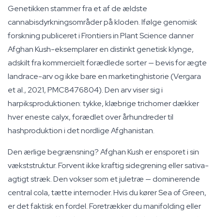
Genetikken stammer fra et af de ældste
cannabisdyrkningsområder på kloden. Ifølge genomisk
forskning publiceret i Frontiers in Plant Science danner
Afghan Kush-eksemplarer en distinkt genetisk klynge,
adskilt fra kommercielt forædlede sorter — bevis for ægte
landrace-arv og ikke bare en marketinghistorie (Vergara
et al., 2021, PMC8476804). Den arv viser sig i
harpiksproduktionen: tykke, klæbrige trichomer dækker
hver eneste calyx, forædlet over århundreder til
hashproduktion i det nordlige Afghanistan.
Den ærlige begrænsning? Afghan Kush er ensporet i sin
vækststruktur. Forvent ikke kraftig sidegrening eller sativa-
agtigt stræk. Den vokser som et juletræ — dominerende
central cola, tætte internoder. Hvis du kører Sea of Green,
er det faktisk en fordel. Foretrækker du manifolding eller