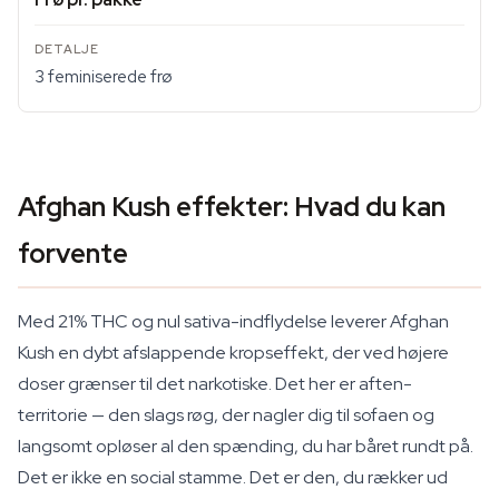
3 feminiserede frø
Afghan Kush effekter: Hvad du kan
forvente
Med 21% THC og nul sativa-indflydelse leverer Afghan
Kush en dybt afslappende kropseffekt, der ved højere
doser grænser til det narkotiske. Det her er aften-
territorie — den slags røg, der nagler dig til sofaen og
langsomt opløser al den spænding, du har båret rundt på.
Det er ikke en social stamme. Det er den, du rækker ud