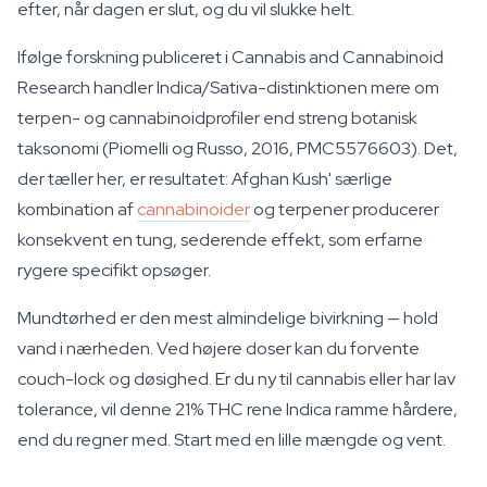
efter, når dagen er slut, og du vil slukke helt.
Ifølge forskning publiceret i Cannabis and Cannabinoid
Research handler Indica/Sativa-distinktionen mere om
terpen- og cannabinoidprofiler end streng botanisk
taksonomi (Piomelli og Russo, 2016, PMC5576603). Det,
der tæller her, er resultatet: Afghan Kush' særlige
kombination af
cannabinoider
og terpener producerer
konsekvent en tung, sederende effekt, som erfarne
rygere specifikt opsøger.
Mundtørhed er den mest almindelige bivirkning — hold
vand i nærheden. Ved højere doser kan du forvente
couch-lock og døsighed. Er du ny til cannabis eller har lav
tolerance, vil denne 21% THC rene Indica ramme hårdere,
end du regner med. Start med en lille mængde og vent.