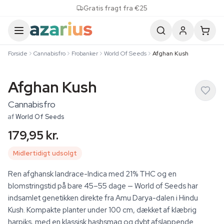
Skip to content
Gratis fragt fra €25
Forside
Cannabisfro
Frobanker
World Of Seeds
Afghan Kush
Afghan Kush
Cannabisfro
af
World Of Seeds
179,95 kr.
Midlertidigt udsolgt
Ren afghansk landrace-Indica med 21% THC og en
blomstringstid på bare 45–55 dage — World of Seeds har
indsamlet genetikken direkte fra Amu Darya-dalen i Hindu
Kush. Kompakte planter under 100 cm, dækket af klæbrig
harpiks, med en klassisk hashsmag og dybt afslappende