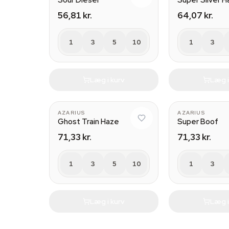
Sour Diesel
Super Silver 
56,81 kr.
64,07 kr.
1
3
5
10
1
3
Læg i kurv
Læg i
AZARIUS
AZARIUS
Ghost Train Haze
Super Boof
71,33 kr.
71,33 kr.
1
3
5
10
1
3
Læg i kurv
Læg i