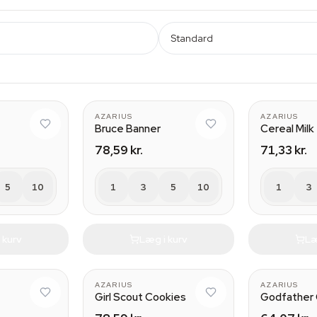
Standard
AZARIUS
AZARIUS
Bruce Banner
Cereal Milk
78,59 kr.
71,33 kr.
5
10
1
3
5
10
1
3
 kurv
Læg i kurv
Læ
AZARIUS
AZARIUS
Girl Scout Cookies
Godfather