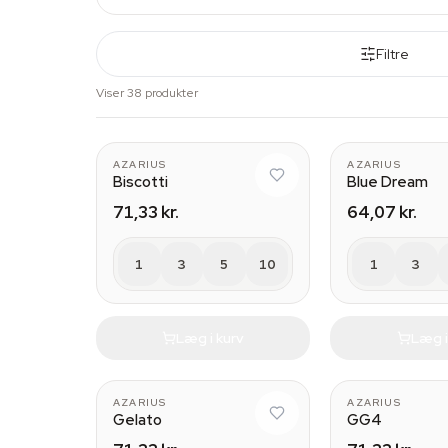
Filtre
Viser 38 produkter
AZARIUS
AZARIUS
Biscotti
Blue Dream
71,33 kr.
64,07 kr.
1
3
5
10
1
3
Læg i kurv
Læg i
AZARIUS
AZARIUS
Gelato
GG4