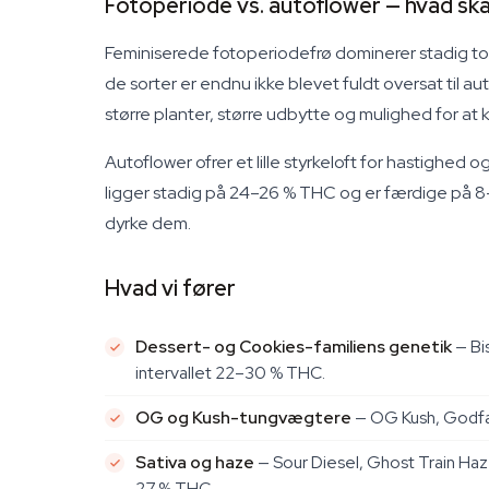
Fotoperiode vs. autoflower — hvad ska
Feminiserede fotoperiodefrø dominerer stadig top
de sorter er endnu ikke blevet fuldt oversat til 
større planter, større udbytte og mulighed for at
Autoflower ofrer et lille styrkeloft for hastigh
ligger stadig på 24–26 % THC og er færdige på 8–10 
dyrke dem.
Hvad vi fører
Dessert- og Cookies-familiens genetik
— Bi
intervallet 22–30 % THC.
OG og Kush-tungvægtere
— OG Kush, Godfat
Sativa og haze
— Sour Diesel, Ghost Train Haz
27 % THC.