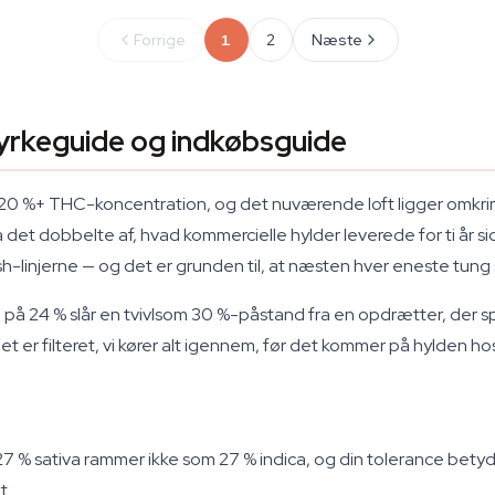
Forrige
1
2
Næste
yrkeguide og indkøbsguide
 20 %+ THC-koncentration, og det nuværende loft ligger omkrin
 det dobbelte af, hvad kommercielle hylder leverede for ti år 
linjerne — og det er grunden til, at næsten hver eneste tung sor
eam på 24 % slår en tvivlsom 30 %-påstand fra en opdrætter, der 
det er filteret, vi kører alt igennem, før det kommer på hylden ho
27 % sativa rammer ikke som 27 % indica, og din tolerance betyde
t.