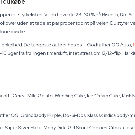
l du købe
pen af styrkelisten. Vil du have de 28–30 % på Biscotti, Do-Si
autoflower uden at tabe et par procentpoint på vejen. Du styrer 
 klone mødre.
ed og enkelhed. De tungeste autoer hos os — Godfather OG Auto,
uger fra frø. Ingen timerskift, intet stress om 12/12-flip. Har d
scotti, Cereal Milk, Gelato, Wedding Cake, Ice Cream Cake, Kush M
her OG, Granddaddy Purple, Do-Si-Dos. Klassisk indica body-mel
e, Super Silver Haze, Moby Dick, Girl Scout Cookies. Citrus-die