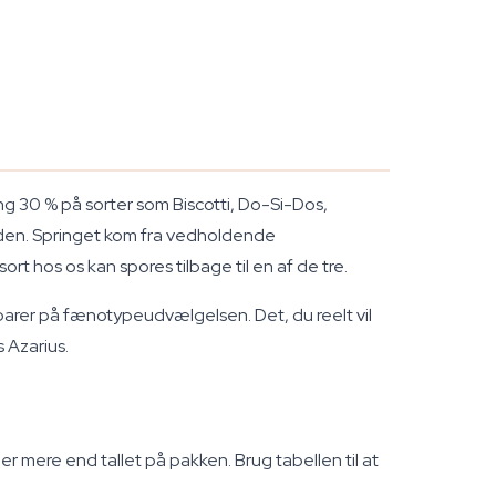
g 30 % på sorter som Biscotti, Do-Si-Dos,
siden. Springet kom fra vedholdende
t hos os kan spores tilbage til en af de tre.
sparer på fænotypeudvælgelsen. Det, du reelt vil
s Azarius.
r mere end tallet på pakken. Brug tabellen til at