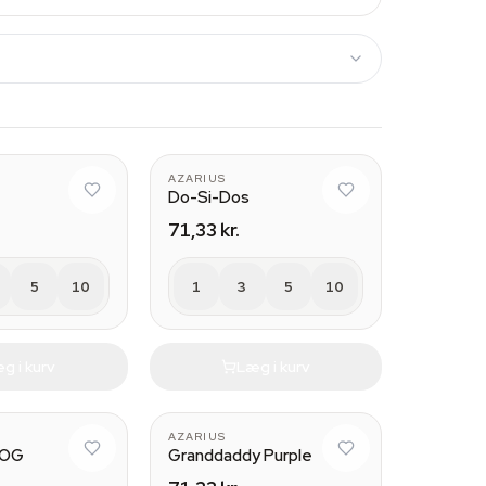
AZARIUS
Do-Si-Dos
71,33 kr.
5
10
1
3
5
10
g i kurv
Læg i kurv
AZARIUS
 OG
Granddaddy Purple