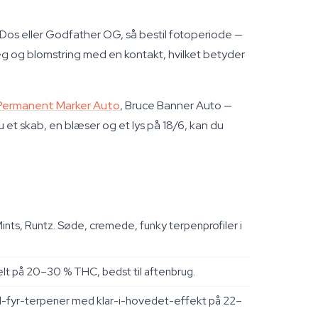
-Dos eller Godfather OG, så bestil fotoperiode —
veg og blomstring med en kontakt, hvilket betyder
Permanent Marker Auto
, Bruce Banner Auto —
u et skab, en blæser og et lys på 18/6, kan du
ints, Runtz. Søde, cremede, funky terpenprofiler i
t på 20–30 % THC, bedst til aftenbrug.
sel-fyr-terpener med klar-i-hovedet-effekt på 22–