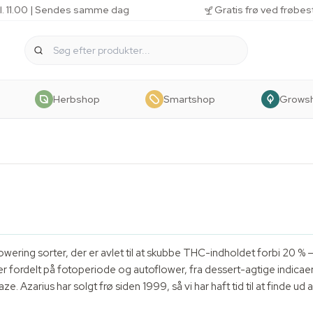
kl. 11.00 | Sendes samme dag
Gratis frø ved frøbes
Herbshop
Smartshop
Grows
owering sorter, der er avlet til at skubbe THC-indholdet forbi 20 % 
er fordelt på fotoperiode og autoflower, fra dessert-agtige indicae
Azarius har solgt frø siden 1999, så vi har haft tid til at finde ud af