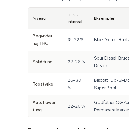
THC-
Niveau
Eksempler
interval
Begynder
18–22 %
Blue Dream, Runtz
høj THC
Sour Diesel, Bruc
Solid tung
22–26 %
Dream
26–30
Biscotti, Do-Si-
Topstyrke
%
Super Boof
Autoflower
Godfather OG Auto
22–26 %
tung
Permanent Marker