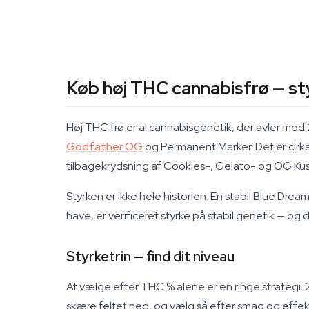
Køb høj THC cannabisfrø — st
Høj THC frø er al cannabisgenetik, der avler mod
Godfather OG
og Permanent Marker. Det er cirka
tilbagekrydsning af Cookies-, Gelato- og OG Kush-
Styrken er ikke hele historien. En stabil Blue Dr
have, er verificeret styrke på stabil genetik — og 
Styrketrin — find dit niveau
At vælge efter THC % alene er en ringe strategi. 
skære feltet ned, og vælg så efter smag og effek