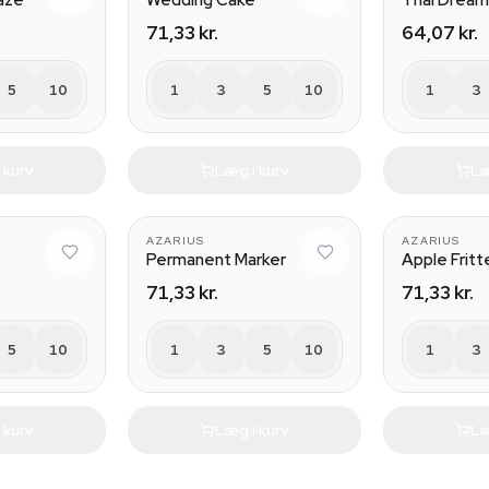
Haze
Wedding Cake
Thai Drea
71,33 kr.
64,07 kr.
5
10
1
3
5
10
1
3
 kurv
Læg i kurv
Læ
AZARIUS
AZARIUS
Permanent Marker
Apple Fritt
71,33 kr.
71,33 kr.
5
10
1
3
5
10
1
3
 kurv
Læg i kurv
Læ