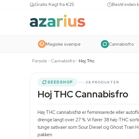
Skip to content
Gratis fragt fra €25
Bestil inden 
Magiske svampe
Cannabisfro
Forside
Cannabisfro
Hoj Thc
SEEDSHOP
38 PRODUKTER
Hoj THC Cannabisfro
Høj THC cannabisfrø er feminiserede eller autofl
drenge langt over 27 %. Vi fører 38 høj-THC sort
tunge sativaer som Sour Diesel og Ghost Train Haze. 
pakken.