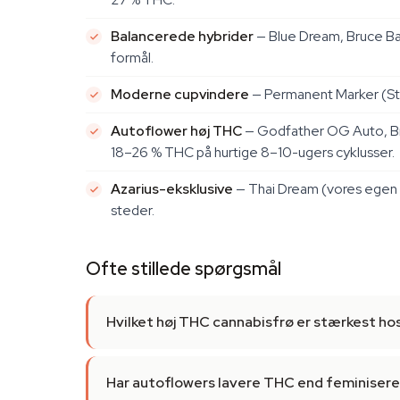
Balancerede hybrider
— Blue Dream, Bruce Ban
formål.
Moderne cupvindere
— Permanent Marker (Stra
Autoflower høj THC
— Godfather OG Auto, Bru
18–26 % THC på hurtige 8–10-ugers cyklusser.
Azarius-eksklusive
— Thai Dream (vores egen B
steder.
Ofte stillede spørgsmål
Hvilket høj THC cannabisfrø er stærkest hos
Har autoflowers lavere THC end feminiser