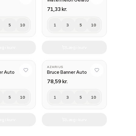
m
Watermelon Gelato
71,33 kr.
5
10
1
3
5
10
g i kurv
Læg i kurv
AZARIUS
er Auto
Bruce Banner Auto
78,59 kr.
5
10
1
3
5
10
g i kurv
Læg i kurv