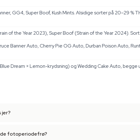
ner, GG4, Super Boof, Kush Mints. Alsidige sorter på 20–29 % THC
in of the Year 2023), Super Boof (Strain of the Year 2024). Sorte
ce Banner Auto, Cherry Pie OG Auto, Durban Poison Auto, Runtz
lue Dream × Lemon-krydsning) og Wedding Cake Auto, begge udvikl
 jer?
ede fotoperiodefrø?