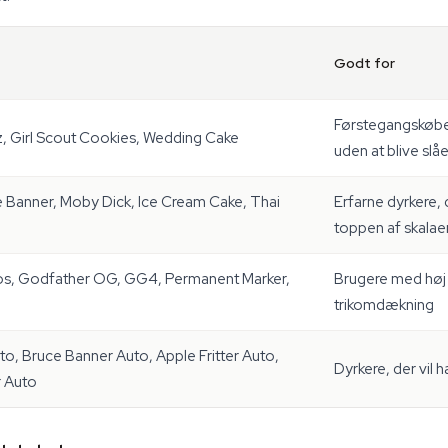
Godt for
Førstegangskøber
, Girl Scout Cookies, Wedding Cake
uden at blive slåe
e Banner, Moby Dick, Ice Cream Cake, Thai
Erfarne dyrkere, 
toppen af skalae
Dos, Godfather OG, GG4, Permanent Marker,
Brugere med høj 
trikomdækning
, Bruce Banner Auto, Apple Fritter Auto,
Dyrkere, der vil h
 Auto