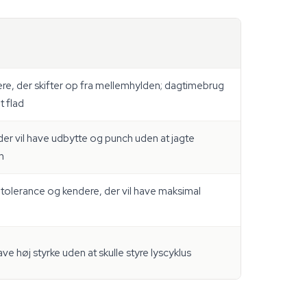
e, der skifter op fra mellemhylden; dagtimebrug
t flad
der vil have udbytte og punch uden at jagte
n
tolerance og kendere, der vil have maksimal
ave høj styrke uden at skulle styre lyscyklus