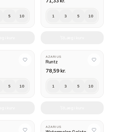
71,33 kr.
5
10
1
3
5
10
g i kurv
Læg i kurv
AZARIUS
Runtz
78,59 kr.
5
10
1
3
5
10
g i kurv
Læg i kurv
AZARIUS