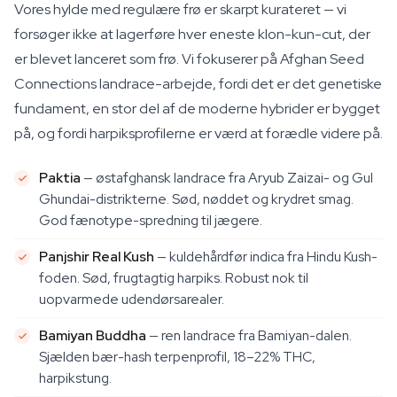
Vores hylde med regulære frø er skarpt kurateret — vi
forsøger ikke at lagerføre hver eneste klon-kun-cut, der
er blevet lanceret som frø. Vi fokuserer på Afghan Seed
Connections landrace-arbejde, fordi det er det genetiske
fundament, en stor del af de moderne hybrider er bygget
på, og fordi harpiksprofilerne er værd at forædle videre på.
Paktia
— østafghansk landrace fra Aryub Zaizai- og Gul
Ghundai-distrikterne. Sød, nøddet og krydret smag.
God fænotype-spredning til jægere.
Panjshir Real Kush
— kuldehårdfør indica fra Hindu Kush-
foden. Sød, frugtagtig harpiks. Robust nok til
uopvarmede udendørsarealer.
Bamiyan Buddha
— ren landrace fra Bamiyan-dalen.
Sjælden bær-hash terpenprofil, 18–22% THC,
harpikstung.