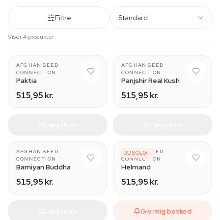
Filtre
Standard
Viser 4 produkter
AFGHAN SEED
AFGHAN SEED
CONNECTION
CONNECTION
Paktia
Panjshir Real Kush
515,95 kr.
515,95 kr.
Læg i kurv
Læg i kurv
AFGHAN SEED
AFGHAN SEED
UDSOLGT
CONNECTION
CONNECTION
Bamiyan Buddha
Helmand
515,95 kr.
515,95 kr.
Læg i kurv
Giv mig besked