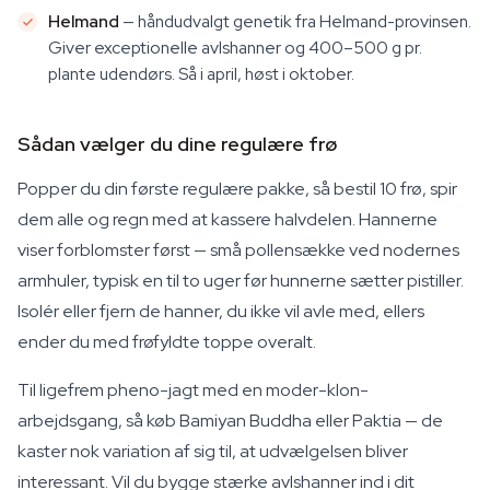
Helmand
— håndudvalgt genetik fra Helmand-provinsen.
Giver exceptionelle avlshanner og 400–500 g pr.
plante udendørs. Så i april, høst i oktober.
Sådan vælger du dine regulære frø
Popper du din første regulære pakke, så bestil 10 frø, spir
dem alle og regn med at kassere halvdelen. Hannerne
viser forblomster først — små pollensække ved nodernes
armhuler, typisk en til to uger før hunnerne sætter pistiller.
Isolér eller fjern de hanner, du ikke vil avle med, ellers
ender du med frøfyldte toppe overalt.
Til ligefrem pheno-jagt med en moder-klon-
arbejdsgang, så køb Bamiyan Buddha eller Paktia — de
kaster nok variation af sig til, at udvælgelsen bliver
interessant. Vil du bygge stærke avlshanner ind i dit