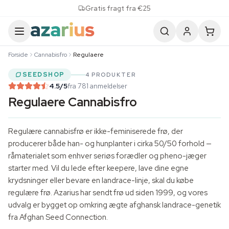
Skip to content
Gratis fragt fra €25
Forside
Cannabisfro
Regulaere
SEEDSHOP
4 PRODUKTER
4.5
/5
fra 781 anmeldelser
Regulaere Cannabisfro
Regulære cannabisfrø er ikke-feminiserede frø, der
producerer både han- og hunplanter i cirka 50/50 forhold —
råmaterialet som enhver seriøs forædler og pheno-jæger
starter med. Vil du lede efter keepere, lave dine egne
krydsninger eller bevare en landrace-linje, skal du købe
regulære frø. Azarius har sendt frø ud siden 1999, og vores
udvalg er bygget op omkring ægte afghansk landrace-genetik
fra
Afghan Seed Connection
.