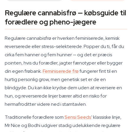
Regulære cannabisfrø — købsguide til
forædlere og pheno-jægere
Regulære cannabisfrø er hverken feminiserede, kemisk
reverserede eller stress-selekterede. Popper du ti, får du
cirka fem hanner og fem hunner — og det er præcis
pointen, hvis du forædler, jagter fænotyper eller bygger
din egen frøbank.
Feminiserede frø
fungerer fint til en
hurtig personlig grow, men genetisk set er de en
blindgyde. Du kan ikke krydse dem uden at reversere en
hun, og reverserede linjer bærer altid en risiko for
hermafroditter videre ned i stamtavlen.
Traditionelle forædlere som
Sensi Seeds
' klassiske linje,
Mr Nice og Bodhi udgiver stadig udelukkende regulære