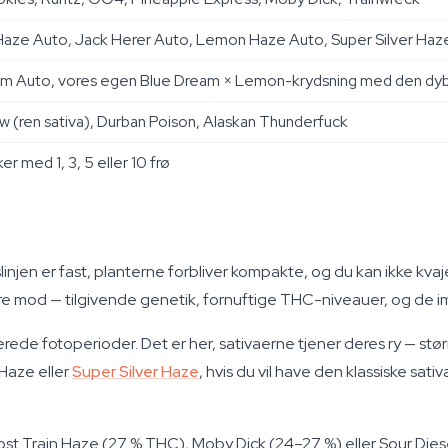
aze Auto, Jack Herer Auto, Lemon Haze Auto, Super Silver Haz
m Auto, vores egen Blue Dream × Lemon-krydsning med den dybe
 (ren sativa), Durban Poison, Alaskan Thunderfuck
er med 1, 3, 5 eller 10 frø
dslinjen er fast, planterne forbliver kompakte, og du kan ikke kv
 mod — tilgivende genetik, fornuftige THC-niveauer, og de i
serede fotoperioder. Det er her, sativaerne tjener deres ry — stø
Haze eller
Super Silver Haze
, hvis du vil have den klassiske sati
ost Train Haze (27 % THC), Moby Dick (24–27 %) eller Sour Dies