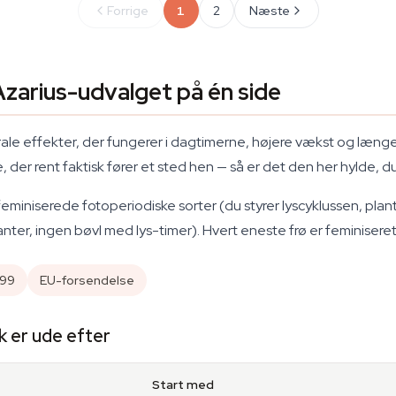
Forrige
1
2
Næste
Azarius-udvalget på én side
ale effekter, der fungerer i dagtimerne, højere vækst og længe
 der rent faktisk fører et sted hen — så er det den her hylde, du
feminiserede fotoperiodiske sorter (du styrer lyscyklussen, plant
nter, ingen bøvl med lys-timer). Hvert eneste frø er feminisere
999
EU-forsendelse
k er ude efter
Start med