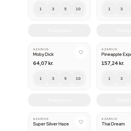
1
3
5
10
1
3
Læg i kurv
Læg i
AZARIUS
AZARIUS
Moby Dick
Pineapple Exp
64,07 kr.
157,24 kr.
1
3
5
10
1
3
Læg i kurv
Læg i
AZARIUS
AZARIUS
Super Silver Haze
Thai Dream