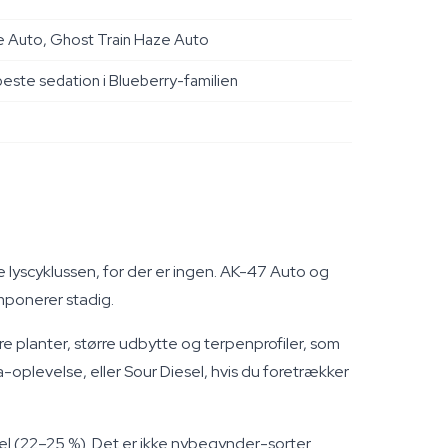
e Auto, Ghost Train Haze Auto
ste sedation i Blueberry-familien
aje lyscyklussen, for der er ingen. AK-47 Auto og
mponerer stadig.
rre planter, større udbytte og terpenprofiler, som
va-oplevelse, eller Sour Diesel, hvis du foretrækker
el (22–25 %). Det er ikke nybegynder-sorter.