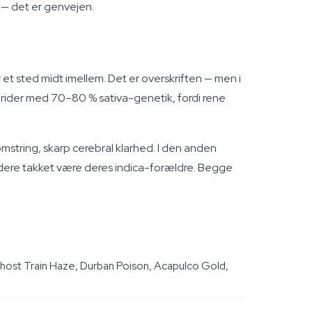
 — det er genvejen.
et sted midt imellem. Det er overskriften — men i
brider med 70–80 % sativa-genetik, fordi rene
mstring, skarp cerebral klarhed. I den anden
årdere takket være deres indica-forældre. Begge
Ghost Train Haze, Durban Poison, Acapulco Gold,