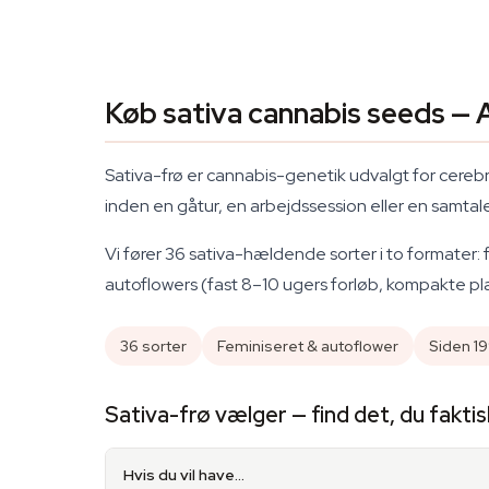
Køb sativa cannabis seeds — 
Sativa-frø er cannabis-genetik udvalgt for cerebr
inden en gåtur, en arbejdssession eller en samtale,
Vi fører 36 sativa-hældende sorter i to formater: 
autoflowers (fast 8–10 ugers forløb, kompakte pla
36 sorter
Feminiseret & autoflower
Siden 1
Sativa-frø vælger — find det, du faktis
Hvis du vil have…