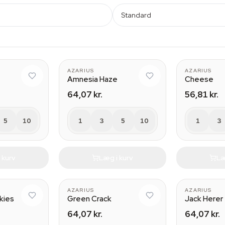
Standard
AZARIUS
AZARIUS
Amnesia Haze
Cheese
64,07 kr.
56,81 kr.
5
10
1
3
5
10
1
3
 kurv
Læg i kurv
Læ
AZARIUS
AZARIUS
kies
Green Crack
Jack Herer
64,07 kr.
64,07 kr.