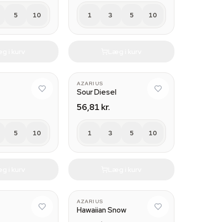
5
10
1
3
5
10
g i kurv
Læg i kurv
AZARIUS
Sour Diesel
56,81 kr.
5
10
1
3
5
10
g i kurv
Læg i kurv
AZARIUS
Hawaiian Snow