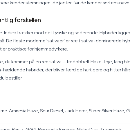
købere kender stemningen, de jagter, før de kender sortens navn
entlig forskellen
 Indica trækker mod det fysiske og sederende. Hybrider ligger 
å. De fleste moderne 'sativaer' er reelt sativa-dominerede hy
t er praktiske for hjemmedyrkere.
, du kommer på en ren sativa — tredobbelt Haze-linje, lang blo
va-hældende hybrider, der bliver færdige hurtigere og hitter h
u bestiller.
erne: Amnesia Haze, Sour Diesel, Jack Herer, Super Silver Haze, 
okies, Runtz, GG4, Pineapple Express, Moby Dick, Trainwreck