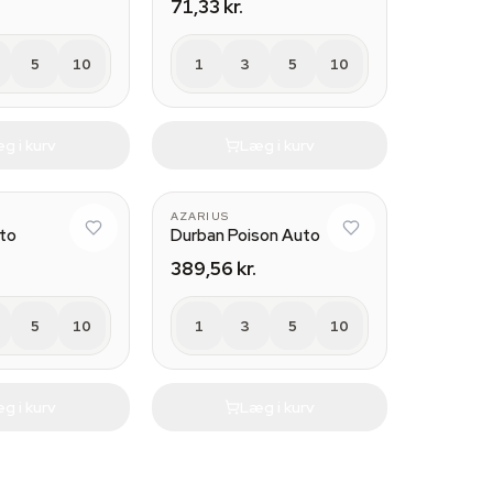
71,33 kr.
5
10
1
3
5
10
g i kurv
Læg i kurv
AZARIUS
to
Durban Poison Auto
389,56 kr.
5
10
1
3
5
10
g i kurv
Læg i kurv