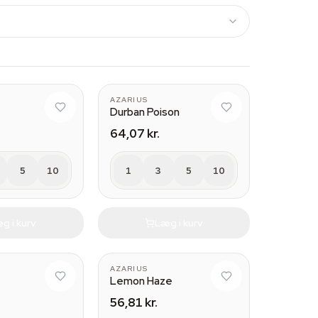
AZARIUS
Durban Poison
64,07 kr.
5
10
1
3
5
10
g i kurv
Læg i kurv
AZARIUS
Lemon Haze
56,81 kr.