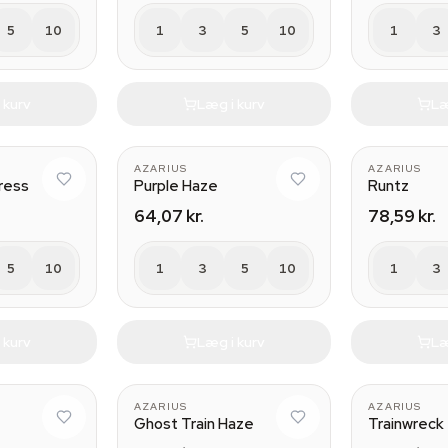
5
10
1
3
5
10
1
3
 kurv
Læg i kurv
Læ
AZARIUS
AZARIUS
ress
Purple Haze
Runtz
64,07 kr.
78,59 kr.
5
10
1
3
5
10
1
3
 kurv
Læg i kurv
Læ
AZARIUS
AZARIUS
Ghost Train Haze
Trainwreck