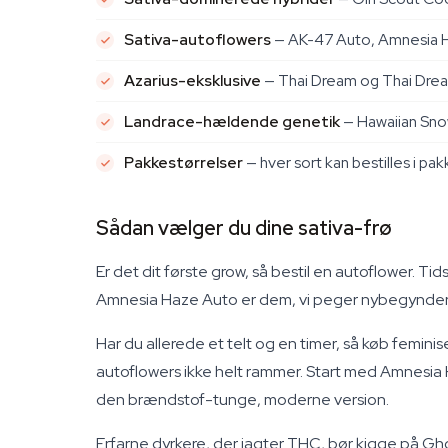
Sativa-autoflowers
— AK-47 Auto, Amnesia H
Azarius-eksklusive
— Thai Dream og Thai Drea
Landrace-hældende genetik
— Hawaiian Snow
Pakkestørrelser
— hver sort kan bestilles i pakk
Sådan vælger du dine sativa-frø
Er det dit første grow, så bestil en autoflower. Ti
Amnesia Haze Auto er dem, vi peger nybegyndere
Har du allerede et telt og en timer, så køb femini
autoflowers ikke helt rammer. Start med Amnesia 
den brændstof-tunge, moderne version.
Erfarne dyrkere, der jagter THC, bør kigge på Gh