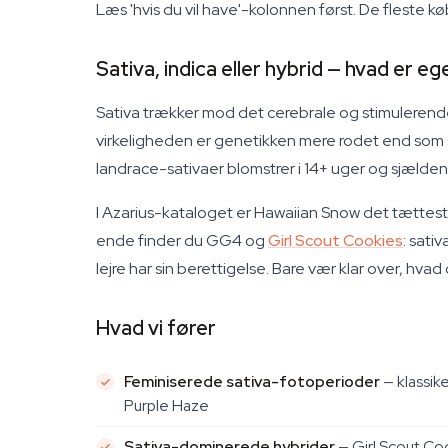
Læs 'hvis du vil have'-kolonnen først. De fleste 
Sativa, indica eller hybrid — hvad er eg
Sativa trækker mod det cerebrale og stimulerende.
virkeligheden er genetikken mere rodet end som s
landrace-sativaer blomstrer i 14+ uger og sjælden
I Azarius-kataloget er Hawaiian Snow det tætteste
ende finder du GG4 og
Girl Scout Cookies
: sati
lejre har sin berettigelse. Bare vær klar over, hvad d
Hvad vi fører
Feminiserede sativa-fotoperioder
— klassik
Purple Haze
Sativa-dominerede hybrider
— Girl Scout Co