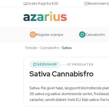
Skip to content
Gratis fragt fra €25
Bestil inden 
Magiske svampe
Cannabisfro
Forside
Cannabisfro
Sativa
SEEDSHOP
37 PRODUKTER
Sativa Cannabisfro
Sativa-frø giver høje, langsomt blomstrende plante
36 sativa og sativa-dominerede sorter, fra klass
varianter, sendt diskret i hele EU. Køb sativa-frø