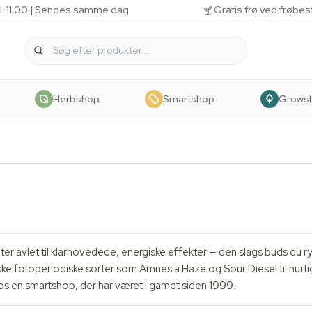
kl. 11.00 | Sendes samme dag
Gratis frø ved frøbes
Herbshop
Smartshop
Grows
r avlet til klarhovedede, energiske effekter — den slags buds du ryger
iske fotoperiodiske sorter som Amnesia Haze og Sour Diesel til hur
 hos en smartshop, der har været i gamet siden 1999.