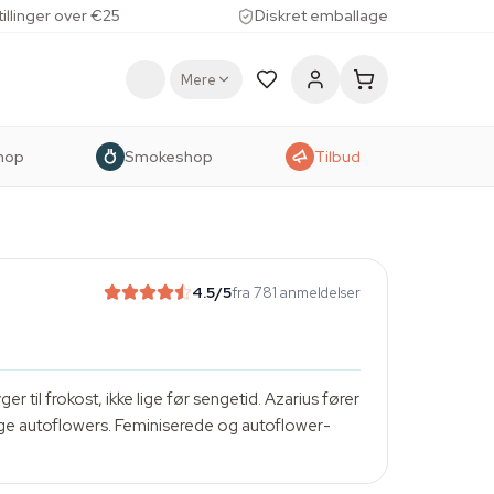
tillinger over €25
Diskret emballage
Mere
hop
Smokeshop
Tilbud
4.5
/5
fra 781 anmeldelser
 til frokost, ikke lige før sengetid. Azarius fører
tige autoflowers. Feminiserede og autoflower-