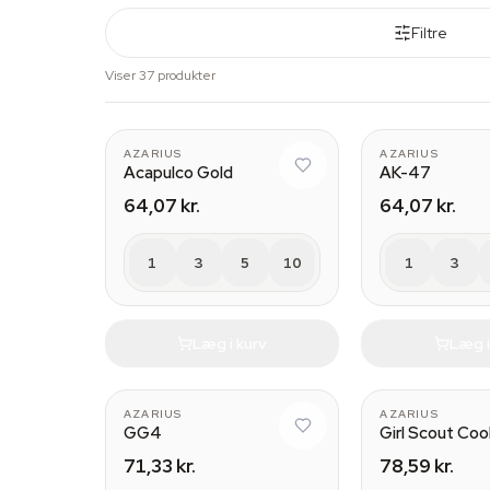
Filtre
Viser 37 produkter
AZARIUS
AZARIUS
Acapulco Gold
AK-47
64,07 kr.
64,07 kr.
1
3
5
10
1
3
Læg i kurv
Læg i
AZARIUS
AZARIUS
GG4
Girl Scout Coo
71,33 kr.
78,59 kr.