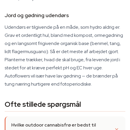
Jord og gødning udendørs
Udendørs er tilgivende på en måde, som hydro aldrig er.
Grav et ordentligt hul, bland med kompost, ormegødning
og en langsomt frigivende organisk base (benmel, tang,
lidt flagermusguano). Så er det meste af arbejdet gjort.
Planterne trækker, hvad de skal bruge, fra levende jord i
stedet for at kræve perfekt pH og EC hver uge.
Autoflowers vil især have lav gødning — de brænder på
tung næring hurtigere end fotoperiodiske.
Ofte stillede spørgsmål
Hvilke outdoor cannabisfrø er bedst til