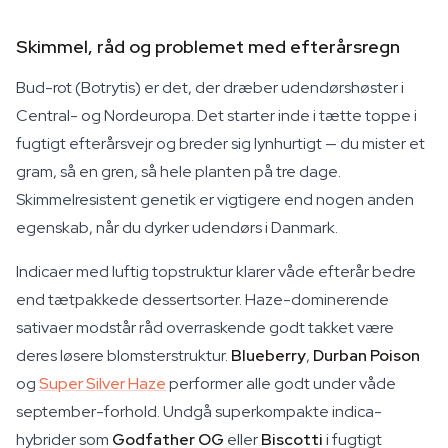
Skimmel, råd og problemet med efterårsregn
Bud-rot (Botrytis) er det, der dræber udendørshøster i
Central- og Nordeuropa. Det starter inde i tætte toppe i
fugtigt efterårsvejr og breder sig lynhurtigt — du mister et
gram, så en gren, så hele planten på tre dage.
Skimmelresistent genetik er vigtigere end nogen anden
egenskab, når du dyrker udendørs i Danmark.
Indicaer med luftig topstruktur klarer våde efterår bedre
end tætpakkede dessertsorter. Haze-dominerende
sativaer modstår råd overraskende godt takket være
deres løsere blomsterstruktur.
Blueberry
,
Durban Poison
og
Super Silver Haze
performer alle godt under våde
september-forhold. Undgå superkompakte indica-
hybrider som
Godfather OG
eller
Biscotti
i fugtigt