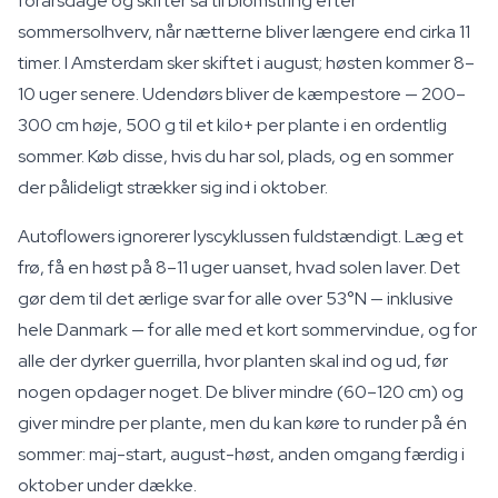
forårsdage og skifter så til blomstring efter
sommersolhverv, når nætterne bliver længere end cirka 11
timer. I Amsterdam sker skiftet i august; høsten kommer 8–
10 uger senere. Udendørs bliver de kæmpestore — 200–
300 cm høje, 500 g til et kilo+ per plante i en ordentlig
sommer. Køb disse, hvis du har sol, plads, og en sommer
der pålideligt strækker sig ind i oktober.
Autoflowers ignorerer lyscyklussen fuldstændigt. Læg et
frø, få en høst på 8–11 uger uanset, hvad solen laver. Det
gør dem til det ærlige svar for alle over 53°N — inklusive
hele Danmark — for alle med et kort sommervindue, og for
alle der dyrker guerrilla, hvor planten skal ind og ud, før
nogen opdager noget. De bliver mindre (60–120 cm) og
giver mindre per plante, men du kan køre to runder på én
sommer: maj-start, august-høst, anden omgang færdig i
oktober under dække.