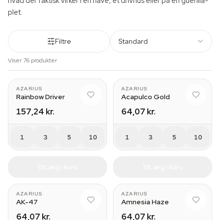
hvad der faktisk virker i en have, et drivhus eller på en guerilla-
plet.
Filtre
Standard
Viser 76 produkter
AZARIUS
AZARIUS
Rainbow Driver
Acapulco Gold
157,24 kr.
64,07 kr.
1
3
5
10
1
3
5
10
Læg i kurv
Læg i kurv
AZARIUS
AZARIUS
AK-47
Amnesia Haze
64,07 kr.
64,07 kr.