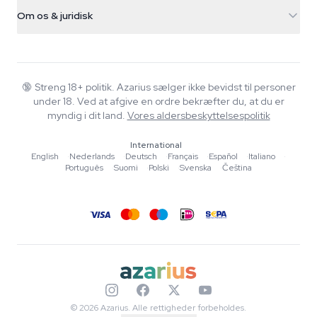
Forsendelsesinfo
support@azarius.com
Smokeshop
Om os & juridisk
+31(0)204897914
Returpolitik
Smartshop
Om Azarius
Kvalitetsgaranti
Herbshop
Wiki
Kontakt os
Growshop
Blog
🔞
Streng 18+ politik. Azarius sælger ikke bevidst til personer
FAQ
under 18. Ved at afgive en ordre bekræfter du, at du er
Skribenter
Privatlivspolitik
myndig i dit land.
Vores aldersbeskyttelsespolitik
Redaktionelle standarder
International
Værktøjer & Beregnere
English
·
Nederlands
·
Deutsch
·
Français
·
Español
·
Italiano
·
Português
·
Suomi
·
Polski
·
Svenska
·
Čeština
Tilbud
Sitemap
© 2026 Azarius. Alle rettigheder forbeholdes.