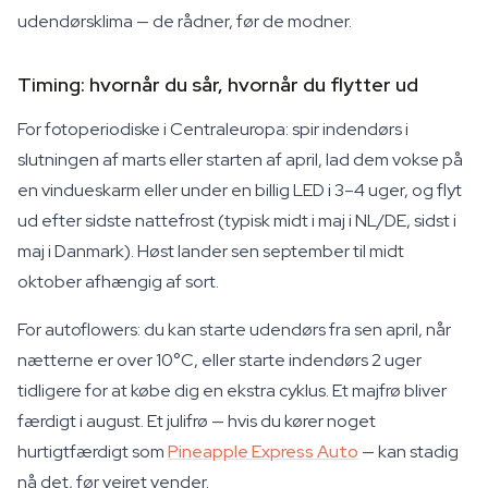
udendørsklima — de rådner, før de modner.
Timing: hvornår du sår, hvornår du flytter ud
For fotoperiodiske i Centraleuropa: spir indendørs i
slutningen af marts eller starten af april, lad dem vokse på
en vindueskarm eller under en billig LED i 3–4 uger, og flyt
ud efter sidste nattefrost (typisk midt i maj i NL/DE, sidst i
maj i Danmark). Høst lander sen september til midt
oktober afhængig af sort.
For autoflowers: du kan starte udendørs fra sen april, når
nætterne er over 10°C, eller starte indendørs 2 uger
tidligere for at købe dig en ekstra cyklus. Et majfrø bliver
færdigt i august. Et julifrø — hvis du kører noget
hurtigtfærdigt som
Pineapple Express Auto
— kan stadig
nå det, før vejret vender.