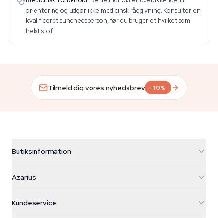
Medicinsk forbehold.
Dette indhold er udelukkende til
orientering og udgør ikke medicinsk rådgivning. Konsulter en
kvalificeret sundhedsperson, før du bruger et hvilket som
helst stof.
Tilmeld dig vores nyhedsbrev
-10%
Butiksinformation
Azarius
Azarius
Galvaniweg 11
5482 TN Schijndel
Cannabisfrø
Kundeservice
Nederland
Tryllesvampe