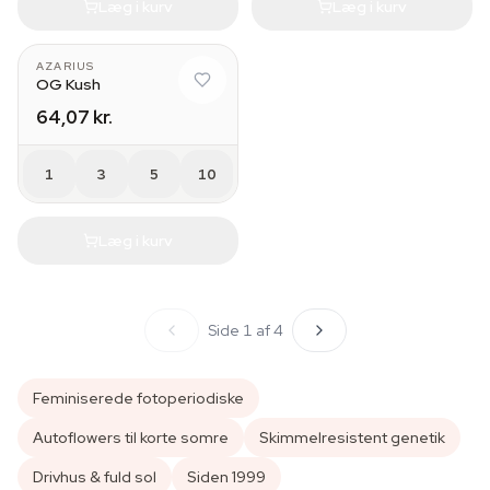
Læg i kurv
Læg i kurv
AZARIUS
OG Kush
64,07 kr.
1
3
5
10
Læg i kurv
Side 1 af 4
Feminiserede fotoperiodiske
Autoflowers til korte somre
Skimmelresistent genetik
Drivhus & fuld sol
Siden 1999