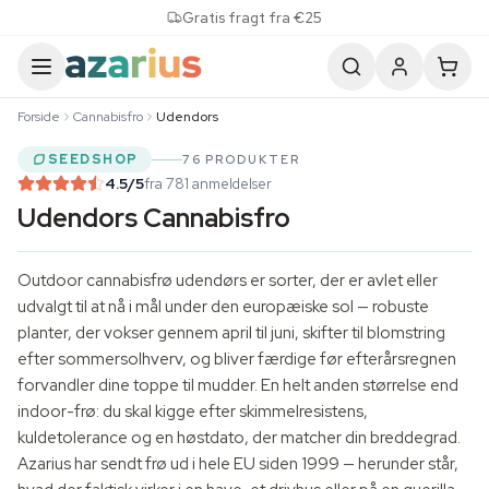
Skip to content
Gratis fragt fra €25
Forside
Cannabisfro
Udendors
SEEDSHOP
76 PRODUKTER
4.5
/5
fra 781 anmeldelser
Udendors Cannabisfro
Outdoor cannabisfrø udendørs er sorter, der er avlet eller
udvalgt til at nå i mål under den europæiske sol — robuste
planter, der vokser gennem april til juni, skifter til blomstring
efter sommersolhverv, og bliver færdige før efterårsregnen
forvandler dine toppe til mudder. En helt anden størrelse end
indoor-frø: du skal kigge efter skimmelresistens,
kuldetolerance og en høstdato, der matcher din breddegrad.
Azarius har sendt frø ud i hele EU siden 1999 — herunder står,