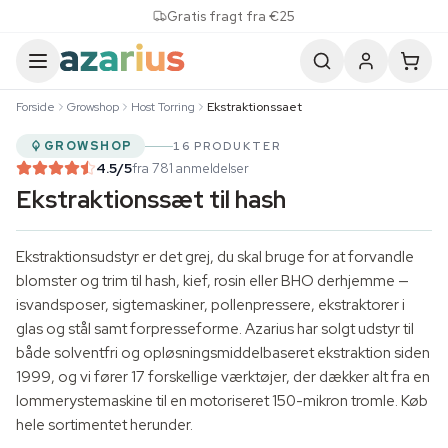
Skip to content
Gratis fragt fra €25
Forside
Growshop
Host Torring
Ekstraktionssaet
GROWSHOP
16 PRODUKTER
4.5
/5
fra 781 anmeldelser
Ekstraktionssæt til hash
Ekstraktionsudstyr er det grej, du skal bruge for at forvandle
blomster og trim til hash, kief, rosin eller BHO derhjemme —
isvandsposer, sigtemaskiner, pollenpressere, ekstraktorer i
glas og stål samt forpresseforme. Azarius har solgt udstyr til
både solventfri og opløsningsmiddelbaseret ekstraktion siden
1999, og vi fører 17 forskellige værktøjer, der dækker alt fra en
lommerystemaskine til en motoriseret 150-mikron tromle. Køb
hele sortimentet herunder.