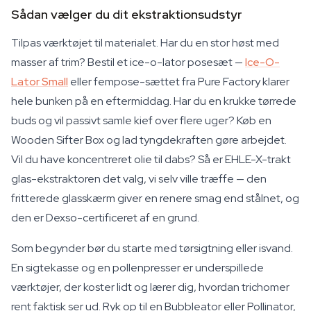
Sådan vælger du dit ekstraktionsudstyr
Tilpas værktøjet til materialet. Har du en stor høst med
masser af trim? Bestil et ice-o-lator posesæt —
Ice-O-
Lator Small
eller fempose-sættet fra Pure Factory klarer
hele bunken på en eftermiddag. Har du en krukke tørrede
buds og vil passivt samle kief over flere uger? Køb en
Wooden Sifter Box og lad tyngdekraften gøre arbejdet.
Vil du have koncentreret olie til dabs? Så er EHLE-X-trakt
glas-ekstraktoren det valg, vi selv ville træffe — den
fritterede glasskærm giver en renere smag end stålnet, og
den er Dexso-certificeret af en grund.
Som begynder bør du starte med tørsigtning eller isvand.
En sigtekasse og en pollenpresser er underspillede
værktøjer, der koster lidt og lærer dig, hvordan trichomer
rent faktisk ser ud. Ryk op til en Bubbleator eller Pollinator,