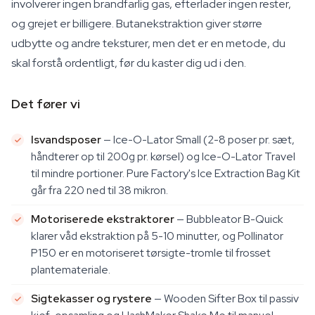
involverer ingen brandfarlig gas, efterlader ingen rester,
og grejet er billigere. Butanekstraktion giver større
udbytte og andre teksturer, men det er en metode, du
skal forstå ordentligt, før du kaster dig ud i den.
Det fører vi
Isvandsposer
— Ice-O-Lator Small (2-8 poser pr. sæt,
håndterer op til 200g pr. kørsel) og Ice-O-Lator Travel
til mindre portioner. Pure Factory's Ice Extraction Bag Kit
går fra 220 ned til 38 mikron.
Motoriserede ekstraktorer
— Bubbleator B-Quick
klarer våd ekstraktion på 5-10 minutter, og Pollinator
P150 er en motoriseret tørsigte-tromle til frosset
plantemateriale.
Sigtekasser og rystere
— Wooden Sifter Box til passiv