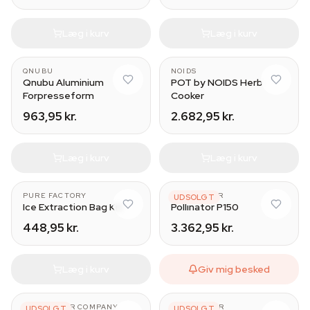
Læg i kurv
Læg i kurv
QNUBU
NOIDS
Qnubu Aluminium
POT by NOIDS Herb
Forpresseform
Cooker
963,95 kr.
2.682,95 kr.
Læg i kurv
Læg i kurv
PURE FACTORY
POLLINATOR
UDSOLGT
Ice Extraction Bag Kit
Pollinator P150
448,95 kr.
3.362,95 kr.
Læg i kurv
Giv mig besked
POLLINATOR COMPANY
HASHMAKER
UDSOLGT
UDSOLGT