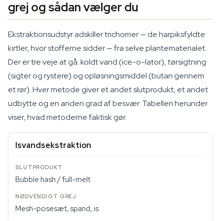
grej og sådan vælger du
Ekstraktionsudstyr adskiller trichomer — de harpiksfyldte
kirtler, hvor stofferne sidder — fra selve plantematerialet.
Der er tre veje at gå: koldt vand (ice-o-lator), tørsigtning
(sigter og rystere) og opløsningsmiddel (butan gennem
et rør). Hver metode giver et andet slutprodukt, et andet
udbytte og en anden grad af besvær. Tabellen herunder
viser, hvad metoderne faktisk gør.
Isvandsekstraktion
Bubble hash / full-melt
Mesh-posesæt, spand, is