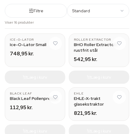
Filtre
Standard
Viser 16 produkter
3 bag set
Xtra Large (30 cm)
ICE-O-LATOR
ROLLER EXTRACTOR
Ice-O-Lator Small
BHO Roller Extractor i
rustfrit stål
748,95 kr.
542,95 kr.
Læg i kurv
Læg i kurv
Small
BLACK LEAF
EHLE
Black Leaf Pollenpresse
EHLE-X-trakt
glasekstraktor
112,95 kr.
821,95 kr.
Læg i kurv
Læg i kurv