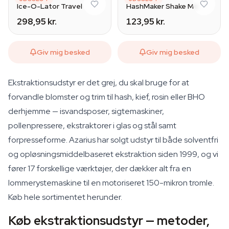
Ice-O-Lator Travel
HashMaker Shake Me
298,95 kr.
123,95 kr.
Giv mig besked
Giv mig besked
Ekstraktionsudstyr er det grej, du skal bruge for at
forvandle blomster og trim til hash, kief, rosin eller BHO
derhjemme — isvandsposer, sigtemaskiner,
pollenpressere, ekstraktorer i glas og stål samt
forpresseforme. Azarius har solgt udstyr til både solventfri
og opløsningsmiddelbaseret ekstraktion siden 1999, og vi
fører 17 forskellige værktøjer, der dækker alt fra en
lommerystemaskine til en motoriseret 150-mikron tromle.
Køb hele sortimentet herunder.
Køb ekstraktionsudstyr — metoder,