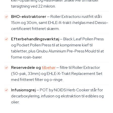
kief-opsamling og HashMaker Shake Me til manuel
tørsigtning ved 22 mikron.
BHO-ekstraktorer
— Roller Extractors i rustfrit stål i
15cm og 30cm, samt EHLE-X-trakt i helglas med Dexso-
certificeret fritteret skærm.
Efterbehandlingsværktøj
— Black Leaf Pollen Press
og Pocket Pollen Press til at komprimere kief til
tabletter, plus Qnubu Aluminium Pre-Press Mould til at
forme rosin-barer.
Reservedele og
tilbehør
— filtre til Roller Extractor
(50-pak, 33mm) og EHLE-X-Trakt Replacement Set
med fritteret filter og o-ringe.
Infusionsgrej
— POT by NOIDS Herb Cooker står for
decarboxylering, infusion og ekstraktion til edibles og
olier.