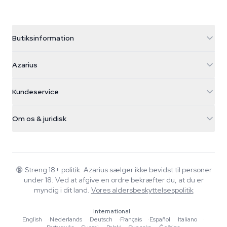
Butiksinformation
Azarius
Azarius
Galvaniweg 11
5482 TN Schijndel
Cannabisfrø
Kundeservice
Nederland
Tryllesvampe
Forsendelsesinfo
support@azarius.com
Smokeshop
Om os & juridisk
+31(0)204897914
Returpolitik
Smartshop
Om Azarius
Kvalitetsgaranti
Herbshop
Wiki
Kontakt os
Growshop
Blog
🔞
Streng 18+ politik. Azarius sælger ikke bevidst til personer
FAQ
under 18. Ved at afgive en ordre bekræfter du, at du er
Musik
Privatlivspolitik
myndig i dit land.
Vores aldersbeskyttelsespolitik
Skribenter
International
Redaktionelle standarder
English
·
Nederlands
·
Deutsch
·
Français
·
Español
·
Italiano
·