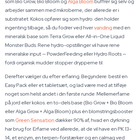
som Bio Grow, Bio Bloom og
Alga Bloom
buffrer sig selv og
arbejder sammen med mikroberne, der allerede er i
substratet. Kokos opfører sig som hydro: den holder
ingenting tilbage, så du fodrer ved hver
vanding
med en
mineralsk base som Terra Grow eller All-in-One Liquid
Monster Buds. Rene hydro-opstillinger vil have rene
mineralske input — PowderFeeding eller Hydro Roots —
fordi organisk mudder stopper drypperne til.
Derefter vælger du efter erfaring. Begyndere: bestil en
Easy Pack eller et tabletsæt, og lad være med at tilføje
noget som helst andet i din første runde. Mellemerfarne
på jord eller kokos: en to-dels base (Bio Grow + Bio Bloom
eller Alga Grow + Alga Bloom) plus én blomstringsbooster
som
Green Sensation
dækker 90% af, hvad en dyrkning
har brug for. Erfarne ved allerede, at de vil have en PK 13-
14, et enzym, en terpen-forstærker og en calmag ved