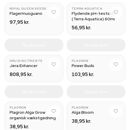
ROYAL QUEEN SEEDS
TERRA AQUATICA
Flagermusguano
Flydende pH-testsæt
(Terra Aquatica) 60ml
97,95 kr.
56,95 kr.
Læg i kurv
Læg i kurv
50 g
100 ml
DRUID NUTRIENTS
PLAGRON
Jera Enhancer
Power Buds
808,95 kr.
103,95 kr.
Læg i kurv
Læg i kurv
PLAGRON
PLAGRON
Plagron Alga Grow
Alga Bloom
organisk vækstgødning
38,95 kr.
38,95 kr.