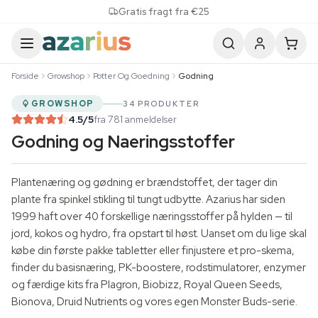
Skip to content
Gratis fragt fra €25
Forside
Growshop
Potter Og Goedning
Godning
GROWSHOP
34 PRODUKTER
4.5
/5
fra 781 anmeldelser
Godning og Naeringsstoffer
Plantenæring og gødning er brændstoffet, der tager din
plante fra spinkel stikling til tungt udbytte. Azarius har siden
1999 haft over 40 forskellige næringsstoffer på hylden — til
jord, kokos og hydro, fra opstart til høst. Uanset om du lige skal
købe din første pakke tabletter eller finjustere et pro-skema,
finder du basisnæring, PK-boostere, rodstimulatorer, enzymer
og færdige kits fra Plagron, Biobizz,
Royal Queen Seeds
,
Bionova, Druid Nutrients og vores egen Monster Buds-serie.