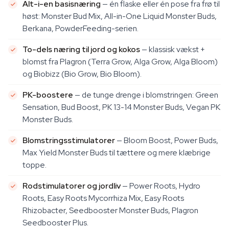
Alt-i-en basisnæring
— én flaske eller én pose fra frø til
høst: Monster Bud Mix, All-in-One Liquid Monster Buds,
Berkana, PowderFeeding-serien.
To-dels næring til jord og kokos
— klassisk vækst +
blomst fra Plagron (Terra Grow, Alga Grow, Alga Bloom)
og Biobizz (Bio Grow, Bio Bloom).
PK-boostere
— de tunge drenge i blomstringen: Green
Sensation, Bud Boost, PK 13-14 Monster Buds, Vegan PK
Monster Buds.
Blomstringsstimulatorer
— Bloom Boost, Power Buds,
Max Yield Monster Buds til tættere og mere klæbrige
toppe.
Rodstimulatorer og jordliv
— Power Roots, Hydro
Roots, Easy Roots Mycorrhiza Mix, Easy Roots
Rhizobacter, Seedbooster Monster Buds, Plagron
Seedbooster Plus.