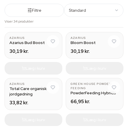
Filtre
Standard
Viser 34 produkter
AZARIUS
AZARIUS
Azarius Bud Boost
Bloom Boost
30,19 kr.
30,19 kr.
Læg i kurv
Læg i kurv
125 gr
AZARIUS
GREEN HOUSE POWDER
Total Care organisk
FEEDING
PowderFeeding Hybrids
jordgødning
66,95 kr.
33,82 kr.
Læg i kurv
Læg i kurv
125 gr