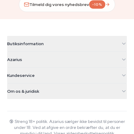
Tilmeld dig vores nyhedsbrev
-10%
Butiksinformation
Azarius
Azarius
Galvaniweg 11
5482 TN Schijndel
Cannabisfrø
Kundeservice
Nederland
Tryllesvampe
Forsendelsesinfo
support@azarius.com
Smokeshop
Om os & juridisk
+31(0)204897914
Returpolitik
Smartshop
Om Azarius
Kvalitetsgaranti
Herbshop
Wiki
Kontakt os
Growshop
Blog
🔞
Streng 18+ politik. Azarius sælger ikke bevidst til personer
FAQ
under 18. Ved at afgive en ordre bekræfter du, at du er
Musik
Privatlivspolitik
myndig i dit land.
Vores aldersbeskyttelsespolitik