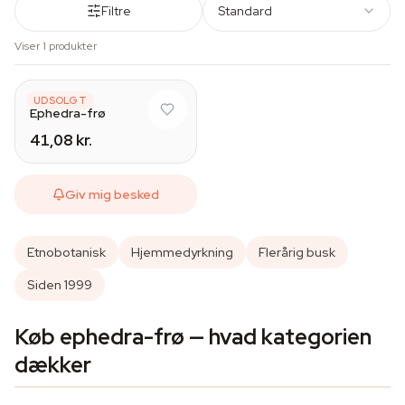
Filtre
Standard
Viser 1 produkter
AZARIUS
UDSOLGT
Ephedra-frø
41,08 kr.
Giv mig besked
Etnobotanisk
Hjemmedyrkning
Flerårig busk
Siden 1999
Køb ephedra-frø — hvad kategorien
dækker