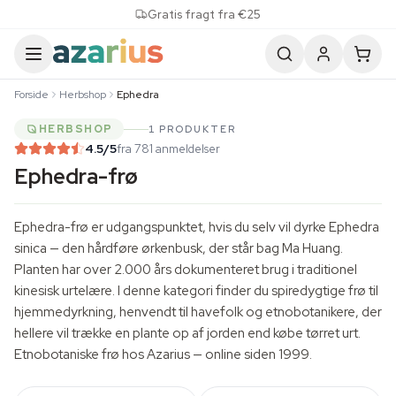
Skip to content
Gratis fragt fra €25
Forside
Herbshop
Ephedra
HERBSHOP
1 PRODUKTER
4.5
/5
fra 781 anmeldelser
Ephedra-frø
Ephedra-frø er udgangspunktet, hvis du selv vil dyrke
Ephedra
sinica
— den hårdføre ørkenbusk, der står bag Ma Huang.
Planten har over 2.000 års dokumenteret brug i traditionel
kinesisk urtelære. I denne kategori finder du spiredygtige frø til
hjemmedyrkning, henvendt til havefolk og etnobotanikere, der
hellere vil trække en plante op af jorden end købe tørret urt.
Etnobotaniske frø hos Azarius — online siden 1999.