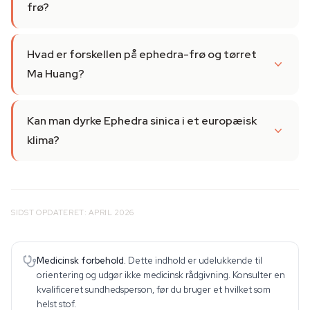
frø?
Hvad er forskellen på ephedra-frø og tørret
Ma Huang?
Kan man dyrke Ephedra sinica i et europæisk
klima?
SIDST OPDATERET: APRIL 2026
Medicinsk forbehold.
Dette indhold er udelukkende til
orientering og udgør ikke medicinsk rådgivning. Konsulter en
kvalificeret sundhedsperson, før du bruger et hvilket som
helst stof.