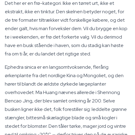
Det her er en frø-kategori. Ikke en tørret urt, ikke et
ekstrakt, ikke en tinktur. Den skelnen betyder noget, for
de tre formater tiltrækker vidt forskellige købere, og det
ender galt, hvis man forveksler dem. Vil du brygge en kop
te i weekenden, er frø det forkerte valg. Vil du derimod
have en busk stående i haven, som du stadig kan høste
fra om ti år, er du landet det rigtige sted.
Ephedra sinica
er en langsomtvoksende, flerårig
ørkenplante fra det nordlige Kina og Mongoliet, og den
hører til blandt de ældste dyrkede lægeplanter
overhovedet. Ma Huang nævnes allerede i
Shennong
Bencao Jing
, der blev samlet omkring år 200. Selve
busken ligner ikke det, folk forestiller sig: leddelte grønne
stængler, bittesmå skælagtige blade og små kogler i
stedet for blomster. Den tåler tørke, mager jord og vintre
ned til omkring -20°C — derfor trives den på de eurasiske