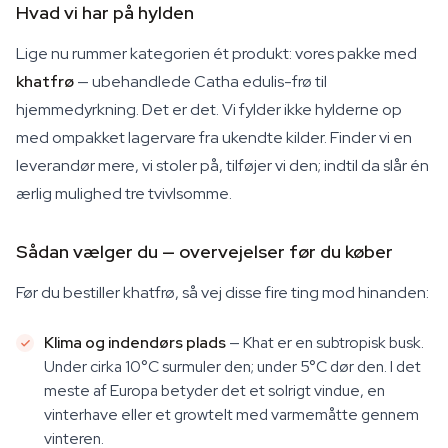
Hvad vi har på hylden
Lige nu rummer kategorien ét produkt: vores pakke med
khatfrø
— ubehandlede
Catha edulis
-frø til
hjemmedyrkning. Det er det. Vi fylder ikke hylderne op
med ompakket lagervare fra ukendte kilder. Finder vi en
leverandør mere, vi stoler på, tilføjer vi den; indtil da slår én
ærlig mulighed tre tvivlsomme.
Sådan vælger du — overvejelser før du køber
Før du bestiller khatfrø, så vej disse fire ting mod hinanden:
Klima og indendørs plads
— Khat er en subtropisk busk.
Under cirka 10°C surmuler den; under 5°C dør den. I det
meste af Europa betyder det et solrigt vindue, en
vinterhave eller et growtelt med varmemåtte gennem
vinteren.