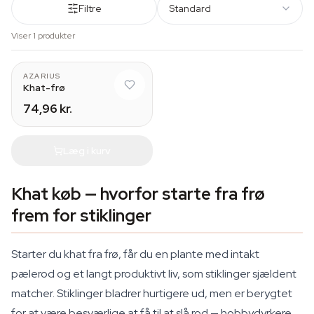
Filtre
Standard
Viser 1 produkter
AZARIUS
Khat-frø
74,96 kr.
Læg i kurv
Khat køb — hvorfor starte fra frø
frem for stiklinger
Starter du khat fra frø, får du en plante med intakt
pælerod og et langt produktivt liv, som stiklinger sjældent
matcher. Stiklinger bladrer hurtigere ud, men er berygtet
for at være besværlige at få til at slå rod — hobbydyrkere