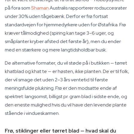
på fora som
Shaman
Australis rapporterer rodsuccesrater
under 30% uden tågebænk. Derfor er frø fortsat
standardvejen for hjemmedyrkere uden for Østafrika. Frø
kræver tålmodighed (spiring kan tage 3–6 uger, og
småplanter kryber afsted det første år), men du ender
med en stærkere og mere langtidsholdbar busk.
De alternative formater, du vil støde på i butikken — tørret
khatblad og khat te — er høsten, ikke planten. De er til folk,
der vil smage det uden 2–3 års ventetid til første
meningsfulde plukning. Frø er den modsatte ende af
spektret: langsomst, billigst pr. gram blad i sidste ende, og
den eneste mulighed hvis du vil have den levende plante
stående i vindueskarmen.
Frø, stiklinger eller tørret blad — hvad skal du