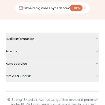
Tilmeld dig vores nyhedsbrev
-10%
Butiksinformation
Azarius
Azarius
Galvaniweg 11
5482 TN Schijndel
Cannabisfrø
Kundeservice
Nederland
Tryllesvampe
Forsendelsesinfo
support@azarius.com
Smokeshop
Om os & juridisk
+31(0)204897914
Returpolitik
Smartshop
Om Azarius
Kvalitetsgaranti
Herbshop
Wiki
Kontakt os
Growshop
Blog
🔞
Streng 18+ politik. Azarius sælger ikke bevidst til personer
FAQ
under 18. Ved at afgive en ordre bekræfter du, at du er