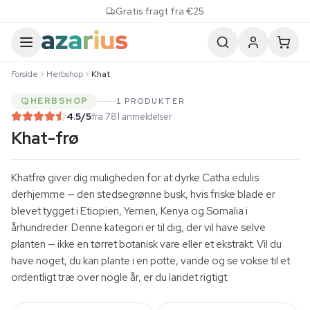
Skip to content
Gratis fragt fra €25
Forside
Herbshop
Khat
HERBSHOP
1 PRODUKTER
4.5
/5
fra 781 anmeldelser
Khat-frø
Khatfrø giver dig muligheden for at dyrke
Catha edulis
derhjemme — den stedsegrønne busk, hvis friske blade er
blevet tygget i Etiopien, Yemen, Kenya og Somalia i
århundreder. Denne kategori er til dig, der vil have selve
planten — ikke en tørret botanisk vare eller et ekstrakt. Vil du
have noget, du kan plante i en potte, vande og se vokse til et
ordentligt træ over nogle år, er du landet rigtigt.