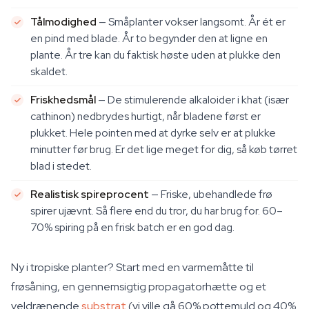
Tålmodighed
— Småplanter vokser langsomt. År ét er
en pind med blade. År to begynder den at ligne en
plante. År tre kan du faktisk høste uden at plukke den
skaldet.
Friskhedsmål
— De stimulerende alkaloider i khat (især
cathinon) nedbrydes hurtigt, når bladene først er
plukket. Hele pointen med at dyrke selv er at plukke
minutter før brug. Er det lige meget for dig, så køb tørret
blad i stedet.
Realistisk spireprocent
— Friske, ubehandlede frø
spirer ujævnt. Så flere end du tror, du har brug for. 60–
70% spiring på en frisk batch er en god dag.
Ny i tropiske planter? Start med en varmemåtte til
frøsåning, en gennemsigtig propagatorhætte og et
veldrænende
substrat
(vi ville gå 60% pottemuld og 40%