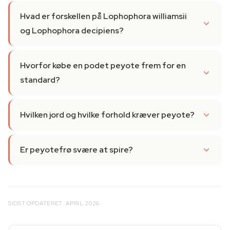
Hvad er forskellen på Lophophora williamsii
og Lophophora decipiens?
Hvorfor købe en podet peyote frem for en
standard?
Hvilken jord og hvilke forhold kræver peyote?
Er peyotefrø svære at spire?
SIDST OPDATERET: APRIL 2026