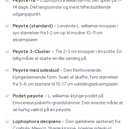
Peyotefrø
— Lophophora williamsii-frø, der spirer på 7-
14 dage. Det langsomste og mest tilfredsstillende
udgangspunkt.
Peyote (standard)
— Levende L. williamsii-knopper i
syv størrelser fra 1-2 cm op til modne 10-11 cm
eksemplarer.
Peyote 3-Cluster
— Tre 2-3 cm knopper i én potte. En
billig måde at starte en lille samling på.
Peyote med sideskud
— Den flerhovedede,
klyngedannende form. Svær at skaffe, fem størrelser
fra 5-6 cm startere til 15-17 cm udstillingseksemplarer.
Podet peyote
— L. williamsii-klynge podet på
Eriocereus jusbertii-grundstamme. Den eneste måde at
se hurtig vækst på en peyote.
Lophophora decipiens
— Den sjældnere søsterart fra
Coahuila, Mexico. Større kroppe, rigelige sideskud,