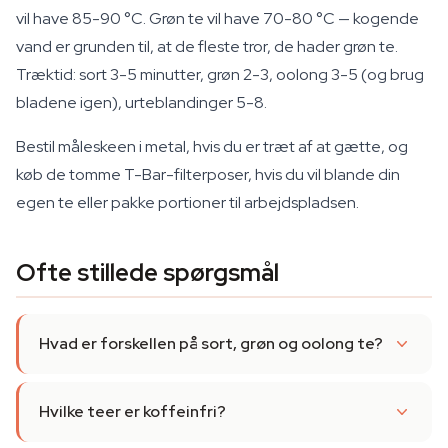
vil have 85-90 °C. Grøn te vil have 70-80 °C — kogende
vand er grunden til, at de fleste tror, de hader grøn te.
Træktid: sort 3-5 minutter, grøn 2-3, oolong 3-5 (og brug
bladene igen), urteblandinger 5-8.
Bestil måleskeen i metal, hvis du er træt af at gætte, og
køb de tomme T-Bar-filterposer, hvis du vil blande din
egen te eller pakke portioner til arbejdspladsen.
Ofte stillede spørgsmål
Hvad er forskellen på sort, grøn og oolong te?
Hvilke teer er koffeinfri?