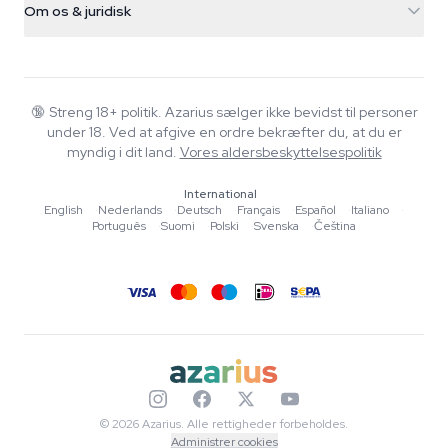
Smokeshop
Om os & juridisk
+31(0)204897914
Returpolitik
Smartshop
Om Azarius
Kvalitetsgaranti
Herbshop
Wiki
Kontakt os
Growshop
Blog
🔞
Streng 18+ politik. Azarius sælger ikke bevidst til personer
FAQ
under 18. Ved at afgive en ordre bekræfter du, at du er
Skribenter
Privatlivspolitik
myndig i dit land.
Vores aldersbeskyttelsespolitik
Redaktionelle standarder
International
Værktøjer & Beregnere
English
·
Nederlands
·
Deutsch
·
Français
·
Español
·
Italiano
·
Português
·
Suomi
·
Polski
·
Svenska
·
Čeština
Tilbud
Sitemap
© 2026 Azarius. Alle rettigheder forbeholdes.
Administrer cookies