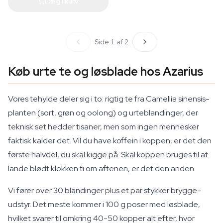
Læg i kurv
Side 1 af 2
Køb urte te og løsblade hos Azarius
Vores tehylde deler sig i to: rigtig te fra
Camellia sinensis
-
planten (sort, grøn og oolong) og urteblandinger, der
teknisk set hedder tisaner, men som ingen mennesker
faktisk kalder det. Vil du have koffein i koppen, er det den
første halvdel, du skal kigge på. Skal koppen bruges til at
lande blødt klokken ti om aftenen, er det den anden.
Vi fører over 30 blandinger plus et par stykker brygge­
udstyr. Det meste kommer i 100 g poser med løsblade,
hvilket svarer til omkring 40-50 kopper alt efter, hvor