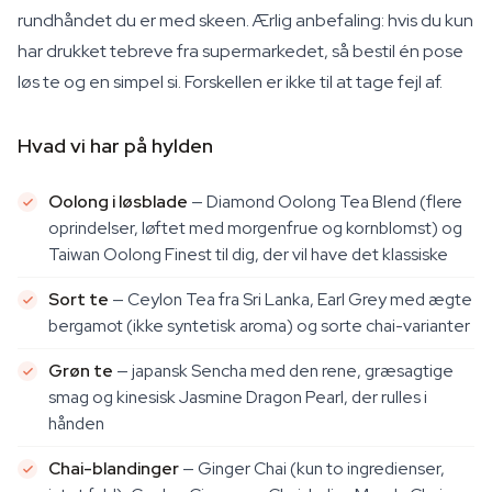
rundhåndet du er med skeen. Ærlig anbefaling: hvis du kun
har drukket tebreve fra supermarkedet, så bestil én pose
løs te og en simpel si. Forskellen er ikke til at tage fejl af.
Hvad vi har på hylden
Oolong i løsblade
— Diamond Oolong Tea Blend (flere
oprindelser, løftet med morgenfrue og kornblomst) og
Taiwan Oolong Finest til dig, der vil have det klassiske
Sort te
— Ceylon Tea fra Sri Lanka, Earl Grey med ægte
bergamot (ikke syntetisk aroma) og sorte chai-varianter
Grøn te
— japansk Sencha med den rene, græsagtige
smag og kinesisk Jasmine Dragon Pearl, der rulles i
hånden
Chai-blandinger
— Ginger Chai (kun to ingredienser,