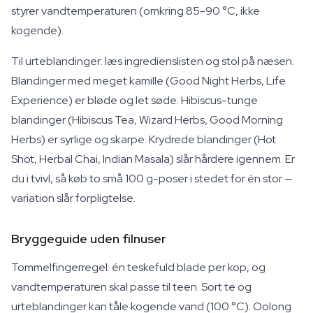
styrer vandtemperaturen (omkring 85-90 °C, ikke
kogende).
Til urteblandinger: læs ingredienslisten og stol på næsen.
Blandinger med meget kamille (Good Night Herbs, Life
Experience) er bløde og let søde. Hibiscus-tunge
blandinger (Hibiscus Tea, Wizard Herbs, Good Morning
Herbs) er syrlige og skarpe. Krydrede blandinger (Hot
Shot, Herbal Chai, Indian Masala) slår hårdere igennem. Er
du i tvivl, så køb to små 100 g-poser i stedet for én stor —
variation slår forpligtelse.
Bryggeguide uden filnuser
Tommelfingerregel: én teskefuld blade per kop, og
vandtemperaturen skal passe til teen. Sort te og
urteblandinger kan tåle kogende vand (100 °C). Oolong