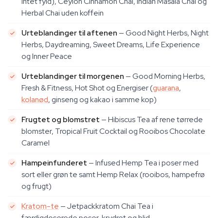
intet fyld), Ceylon Cinnamon Chai, Indian Masala Chai og
Herbal Chai uden koffein
Urteblandinger til aftenen
— Good Night Herbs, Night
Herbs, Daydreaming, Sweet Dreams, Life Experience
og Inner Peace
Urteblandinger til morgenen
— Good Morning Herbs,
Fresh & Fitness, Hot Shot og Energiser (
guarana
,
kolanød
, ginseng og kakao i samme kop)
Frugtet og blomstret
— Hibiscus Tea af rene tørrede
blomster, Tropical Fruit Cocktail og Rooibos Chocolate
Caramel
Hampeinfunderet
— Infused Hemp Tea i poser med
sort eller grøn te samt Hemp Relax (rooibos, hampefrø
og frugt)
Kratom-te
— Jetpackkratom Chai Tea i
færdigdoserede poser, krydret og blid