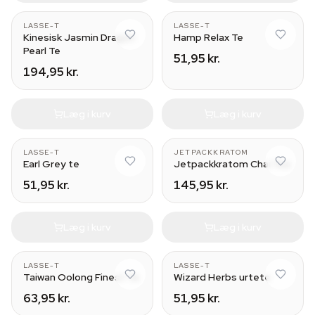
LASSE-T
LASSE-T
Kinesisk Jasmin Dragon
Hamp Relax Te
Pearl Te
51,95 kr.
194,95 kr.
Læg i kurv
Læg i kurv
LASSE-T
JETPACKKRATOM
Earl Grey te
Jetpackkratom Chai Tea
51,95 kr.
145,95 kr.
Læg i kurv
Læg i kurv
LASSE-T
LASSE-T
Taiwan Oolong Finest Te
Wizard Herbs urtete
63,95 kr.
51,95 kr.