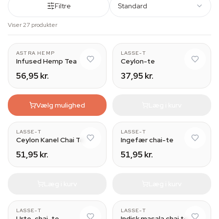
Filtre
Standard
Viser 27 produkter
ASTRA HEMP
LASSE-T
Infused Hemp Tea
Ceylon-te
56,95 kr.
37,95 kr.
Vælg mulighed
Læg i kurv
LASSE-T
LASSE-T
Ceylon Kanel Chai Te
Ingefær chai-te
51,95 kr.
51,95 kr.
Læg i kurv
Læg i kurv
LASSE-T
LASSE-T
Urte-chai-te
Indisk masala chai te