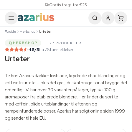
Skip to content
Gratis fragt fra €25
Forside
Herbshop
Urteter
HERBSHOP
27 PRODUKTER
4.5
/5
fra 781 anmeldelser
Urteter
Te hos Azarius dækker løsblade, krydrede chai-blandinger og
koffeinfri urtete — plus det grej, du skal bruge for at brygge det
ordentligt. Vi har over 30 varianter på lager, typisk i 100 g
aromaposer fra etablerede blendere. Her finder du sort te
med koffein, blide urteblandinger til aftenen og
hampeinfunderede poser. Azarius har solgt online siden 1999
og sender til hele EU.