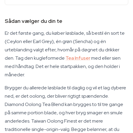
Sådan vælger du din te
Er det første gang, du køber løsblade, så bestil én sort te
(Ceylon eller Earl Grey), én grøn (Sencha) og én
urteblanding valgt efter, hvornår på døgnet du drikker
den. Tag den kugleformede
Tea Infuser
med eller sien
med håndtag. Det er hele startpakken, og den holder i
måneder.
Brygger du allerede løsblade til daglig og vil et lag dybere
ned, er det oolong, der bliver rigtigt spændende.
Diamond Oolong Tea Blend kan brygges to til tre gange
på samme portion blade, og hver bryg smager en smule
anderledes. Taiwan Oolong Finest er det mere
traditionelle single-origin-valg. Begge belønner, at du