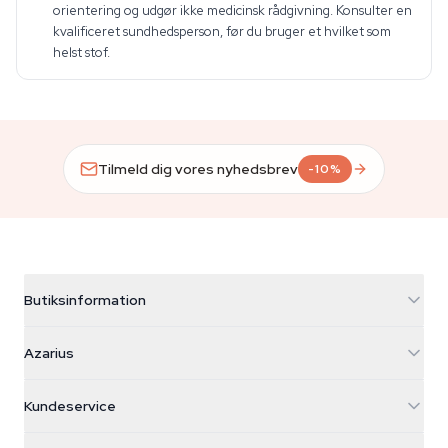
orientering og udgør ikke medicinsk rådgivning. Konsulter en
kvalificeret sundhedsperson, før du bruger et hvilket som
helst stof.
Tilmeld dig vores nyhedsbrev
-10%
Butiksinformation
Azarius
Azarius
Galvaniweg 11
5482 TN Schijndel
Cannabisfrø
Kundeservice
Nederland
Tryllesvampe
Forsendelsesinfo
support@azarius.com