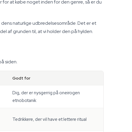
 for at købe noget inden for den genre, så er du
ra dens naturlige udbredelsesområde. Det er et
l af grunden til, at vi holder den på hylden.
på siden.
Godt for
Dig, der er nysgerrig på oneirogen
etnobotanik
Tedrikkere, der vil have et lettere ritual