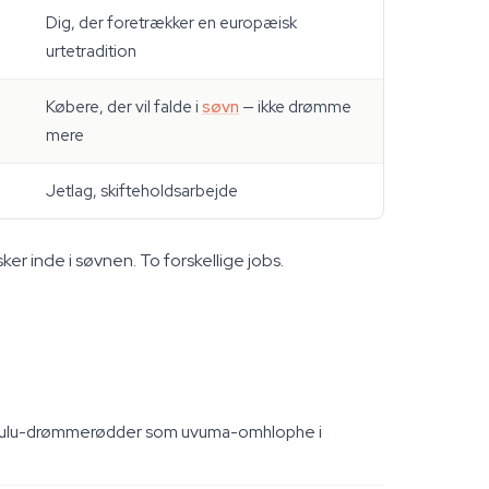
Dig, der foretrækker en europæisk
urtetradition
Købere, der vil falde i
søvn
— ikke drømme
mere
Jetlag, skifteholdsarbejde
sker
inde i
søvnen. To forskellige jobs.
g zulu-drømmerødder som uvuma-omhlophe i