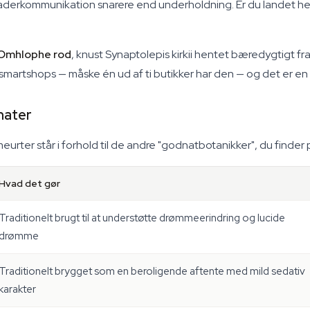
aderkommunikation snarere end underholdning. Er du landet her
mhlophe rod
, knust Synaptolepis kirkii hentet bæredygtigt f
martshops — måske én ud af ti butikker har den — og det er en de
mater
eurter står i forhold til de andre "godnatbotanikker", du finder 
Hvad det gør
Traditionelt brugt til at understøtte drømmeerindring og lucide
drømme
Traditionelt brygget som en beroligende aftente med mild sedativ
karakter