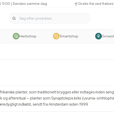
kl. 11.00 | Sendes samme dag
Gratis frø ved frøbes
Herbshop
Smartshop
Grows
frikanske planter, som traditionelt brygges eller indtages inden sen
ik og aftenritual — planter som Synaptolepis kirkii (uvuma-omhloph
bæredygtigt indkøbt, sendt fra Amsterdam siden 1999.