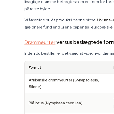
livagtige drømme betragtes som en form for forf
på rette hylde.
Vi fører lige nu ét produkt i denne niche:
Uvuma-O
sjældnere fund end Silene capensis i europæiske s
Drømmeurter
versus beslægtede for
Inden du bestiller, er det værd at vide, hvor drømm
Format
Afrikanske drømmeurter (Synaptolepis,
Silene)
Blå lotus (Nymphaea caerulea)