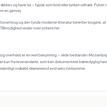
rækkes og have tid — typisk som kold eller lunken udtræk. Pulver
om en genvej.
itionel brug og den tynde moderne litteratur beretter brugere, a
 Tålmodighed vinder over potens her.
 og overhøst er en reel bekymring — vilde bestande i Mozambiq
køber kun fra leverandører, som kan dokumentere bæredygtig høst
e én ordentligt indkøbt drømmerod end seks tvivlsomme.