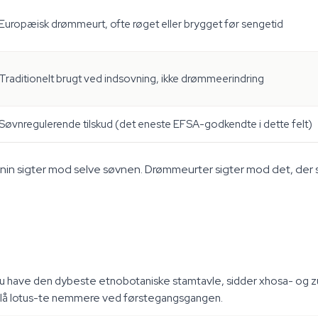
Europæisk drømmeurt, ofte røget eller brygget før sengetid
Traditionelt brugt ved indsovning, ikke drømmeerindring
Søvnregulerende tilskud (det eneste EFSA-godkendte i dette felt)
in sigter mod selve søvnen. Drømmeurter sigter mod det, der 
du have den dybeste etnobotaniske stamtavle, sidder xhosa- o
r blå lotus-te nemmere ved førstegangsgangen.