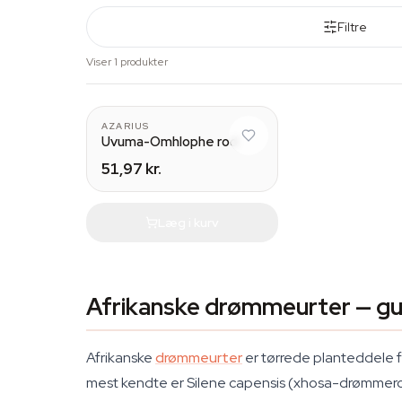
Filtre
Viser 1 produkter
AZARIUS
Uvuma-Omhlophe rod
51,97 kr.
Læg i kurv
Afrikanske drømmeurter — guide
Afrikanske
drømmeurter
er tørrede planteddele fr
mest kendte er Silene capensis (xhosa-drømmerod