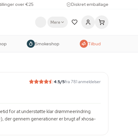
tillinger over €25
Diskret emballage
Mere
hop
Smokeshop
Tilbud
4.5
/5
fra 781 anmeldelser
getid for at understøtte klar drømmeerindring.
e), der gennem generationer er brugt af xhosa-