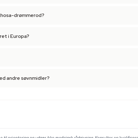
g xhosa-drømmerod?
et i Europa?
med andre søvnmidler?
 til orientering og udgør ikke medicinsk rådgivning. Konsulter en kvalificer