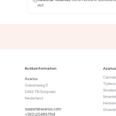
stof.
Butiksinformation
Azarius
Cannabi
Azarius
Trylle
Galvaniweg 11
Smokes
5482 TN Schijndel
Smarts
Nederland
Herbsh
support@azarius.com
Growsh
+31(0)204897914