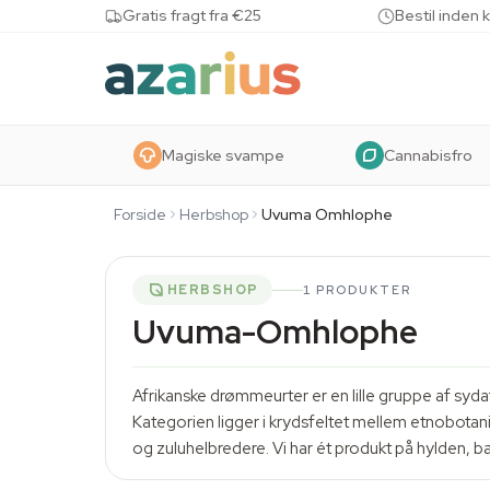
Skip to content
Gratis fragt fra €25
Bestil inden 
Magiske svampe
Cannabisfro
Forside
Herbshop
Uvuma Omhlophe
HERBSHOP
1 PRODUKTER
Uvuma-Omhlophe
Afrikanske drømmeurter er en lille gruppe af syda
Kategorien ligger i krydsfeltet mellem etnobotan
og zuluhelbredere. Vi har ét produkt på hylden, 