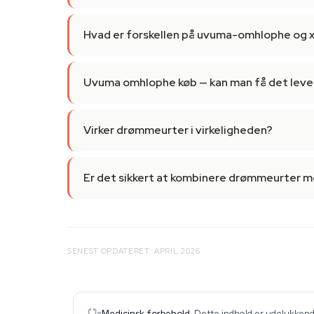
Hvad er forskellen på uvuma-omhlophe o
Uvuma omhlophe køb — kan man få det lever
Virker drømmeurter i virkeligheden?
Er det sikkert at kombinere drømmeurter 
SENEST OPDATERET: APRIL 2026
Medicinsk forbehold.
Dette indhold er udelukkende