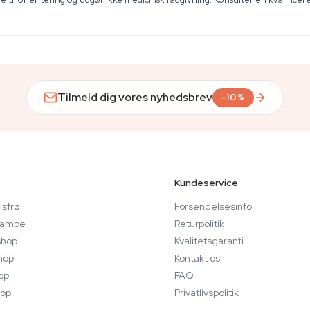
Tilmeld dig vores nyhedsbrev
-10%
Kundeservice
sfrø
Forsendelsesinfo
svampe
Returpolitik
hop
Kvalitetsgaranti
hop
Kontakt os
op
FAQ
op
Privatlivspolitik