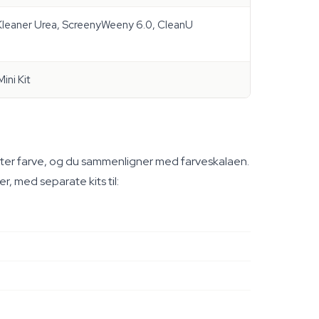
, Kleaner Urea, ScreenyWeeny 6.0, CleanU
ini Kit
ifter farve, og du sammenligner med farveskalaen.
r, med separate kits til: