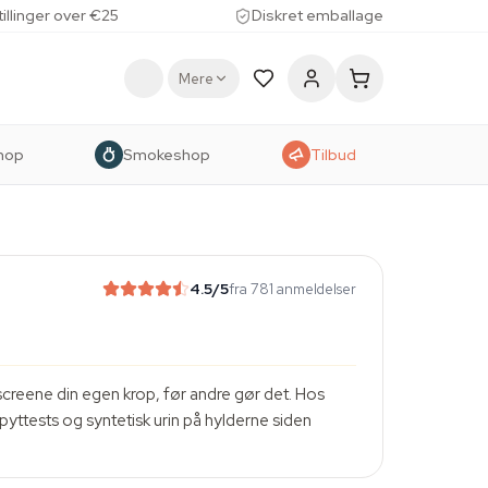
tillinger over €25
Diskret emballage
Mere
hop
Smokeshop
Tilbud
4.5
/5
fra 781 anmeldelser
r screene din egen krop, før andre gør det. Hos
pyttests og syntetisk urin på hylderne siden