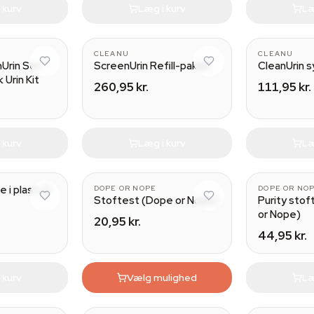
 kurv
Læg i kurv
Læ
CLEANU
CLEANU
Urin Set
ScreenUrin Refill-pakke
CleanUrin s
 Urin Kit
260,95 kr.
111,95 kr.
 kurv
Læg i kurv
Læ
 i plast (3
DOPE OR NOPE
DOPE OR NO
Stoftest (Dope or Nope)
Purity sto
or Nope)
20,95 kr.
44,95 kr.
 kurv
Vælg mulighed
Læ