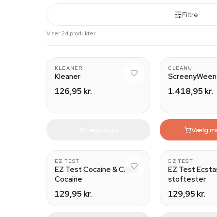
Filtre
Viser 24 produkter
With spray
KLEANER
CLEANU
Kleaner
ScreenyWeeny
126,95 kr.
1.418,95 kr.
Læg i kurv
Vælg m
5
EZ TEST
EZ TEST
EZ Test Cocaine & Crack
EZ Test Ecsta
Cocaine
stoftester
129,95 kr.
129,95 kr.