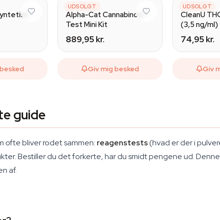
ALPHA-CAT
UDSOLGT
CLEANU
UDSOLGT
syntetisk
Alpha-Cat Cannabinoid
CleanU TH
Test Mini Kit
(3,5 ng/ml)
889,95 kr.
74,95 kr.
 besked
Giv mig besked
Giv 
te guide
om ofte bliver rodet sammen:
reagenstests
(hvad er der i pulve
dukter. Bestiller du det forkerte, har du smidt pengene ud. Denn
en af.