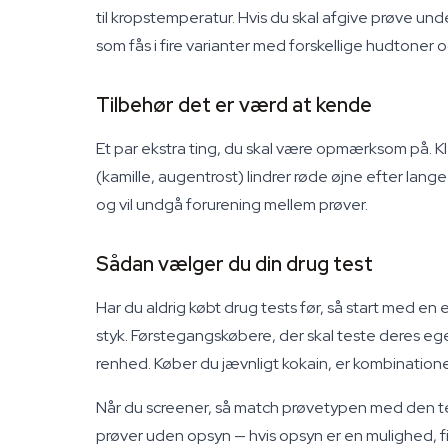
til kropstemperatur. Hvis du skal afgive prøve u
som fås i fire varianter med forskellige hudtoner
Tilbehør det er værd at kende
Et par ekstra ting, du skal være opmærksom på. Kl
(kamille, augentrost) lindrer røde øjne efter lang
og vil undgå forurening mellem prøver.
Sådan vælger du din drug test
Har du aldrig købt drug tests før, så start med en
styk. Førstegangskøbere, der skal teste deres eget
renhed. Køber du jævnligt kokain, er kombinatio
Når du screener, så match prøvetypen med den test, 
prøver uden opsyn — hvis opsyn er en mulighed, fin