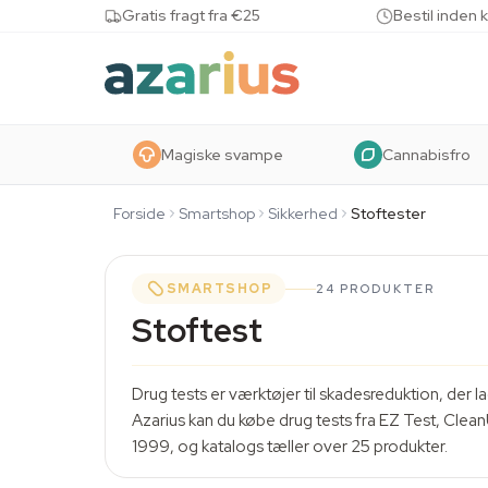
Skip to content
Gratis fragt fra €25
Bestil inden 
Magiske svampe
Cannabisfro
Forside
Smartshop
Sikkerhed
Stoftester
SMARTSHOP
24 PRODUKTER
Stoftest
Drug tests er værktøjer til skadesreduktion, der la
Azarius kan du købe drug tests fra EZ Test, Clean
1999, og katalogs tæller over 25 produkter.