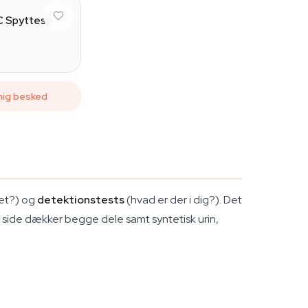
C Spyttest
mig besked
ret?) og
detektionstests
(hvad er der i dig?). Det
e side dækker begge dele samt syntetisk urin,