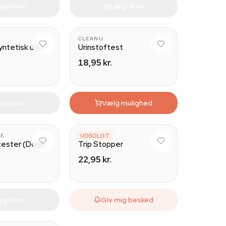
g i kurv
Læg i kurv
CLEANU
yntetisk urin
Urinstoftest
18,95 kr.
g i kurv
Vælg mulighed
MDMA/XTC
PE
AZARIUS
UDSOLGT
ftester (Dope
Trip Stopper
22,95 kr.
g i kurv
Giv mig besked