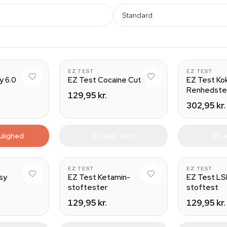
Standard
5
EZ TEST
EZ TEST
 6.0
EZ Test Cocaine Cuts
EZ Test Ko
Renhedste
129,95 kr.
302,95 kr.
ulighed
Læg i kurv
Læ
5
5
EZ TEST
EZ TEST
sy
EZ Test Ketamin-
EZ Test LSD
stoftester
stoftest
129,95 kr.
129,95 kr.