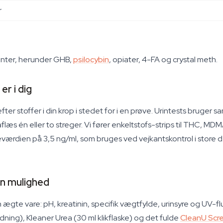
r
ianter, herunder GHB,
psilocybin
, opiater, 4-FA og crystal meth.
er i dig
fter stoffer i din krop i stedet for i en prøve. Urintests bruge
aflæs én eller to streger. Vi fører enkeltstofs-strips til THC
eværdien på 3,5 ng/ml, som bruges ved vejkantskontrol i store de
en mulighed
n ægte vare: pH, kreatinin, specifik vægtfylde, urinsyre og UV-fl
yldning), Kleaner Urea (30 ml klikflaske) og det fulde
CleanU Scre