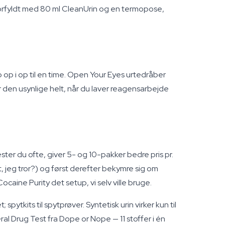
forfyldt med 80 ml CleanUrin og en termopose,
 op i op til en time. Open Your Eyes urtedråber
er den usynlige helt, når du laver reagensarbejde
ster du ofte, giver 5- og 10-pakker bedre pris pr.
t, jeg tror?) og først derefter bekymre sig om
ocaine Purity det setup, vi selv ville bruge.
tkits til spytprøver. Syntetisk urin virker kun til
al Drug Test fra Dope or Nope — 11 stoffer i én