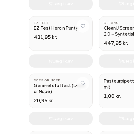
Læg i kurv
Læg i
10
EZ TEST
CLEANU
EZ Test Heroin Purity
CleanU Screen
2.0 – Syntetisk
431,95 kr.
447,95 kr.
Læg i kurv
Læg i
Pasteurpipette
DOPE OR NOPE
Generel stoftest (Dope
ml)
or Nope)
1,00 kr.
20,95 kr.
Læg i kurv
Læg i