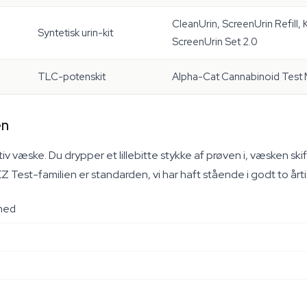
CleanUrin, ScreenUrin Refill
Syntetisk urin-kit
ScreenUrin Set 2.0
TLC-potenskit
Alpha-Cat Cannabinoid Test M
en
væske. Du drypper et lillebitte stykke af prøven i, væsken sk
Z Test-familien er standarden, vi har haft stående i godt to årtie
nhed