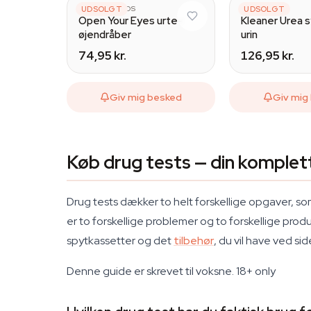
VISION SEEDS
UDSOLGT
KLEANER
UDSOLGT
Open Your Eyes urte-
Kleaner Urea 
øjendråber
urin
74,95 kr.
126,95 kr.
Giv mig besked
Giv mig
Køb drug tests — din komplet
Drug tests dækker to helt forskellige opgaver, s
er to forskellige problemer og to forskellige pro
spytkassetter og det
tilbehør
, du vil have ved sid
Denne guide er skrevet til voksne.
18+ only