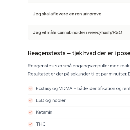
Jeg skal aflevere en ren urinprøve
Jeg vil måle cannabinoider i weed/hash/RSO
Reagenstests — tjek hvad der er i pos
Reagenstests er små engangsampuller med reaktiv 
Resultatet er der på sekunder til et par minutter. E
Ecstasy og MDMA — både identifikation og re
LSD og indoler
Ketamin
THC