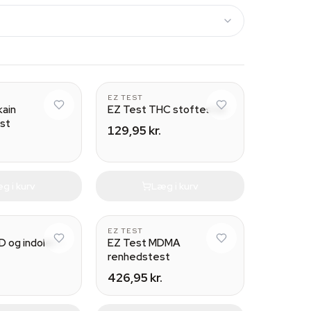
5
5
EZ TEST
kain
EZ Test THC stoftester
st
129,95 kr.
g i kurv
Læg i kurv
5
10
EZ TEST
 og indoler –
EZ Test MDMA
renhedstest
426,95 kr.