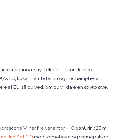
r samme immunoassay-teknologi, som kliniske
, MDMA/XTC, kokain, amfetamin og methamphetamin.
le af EU, så du ved, om du vil klare en spytprøve,
uorescens. Vi har fire varianter — CleanUrin (25 ml
enUrin Set 2.0
med termotaske og varmepakker