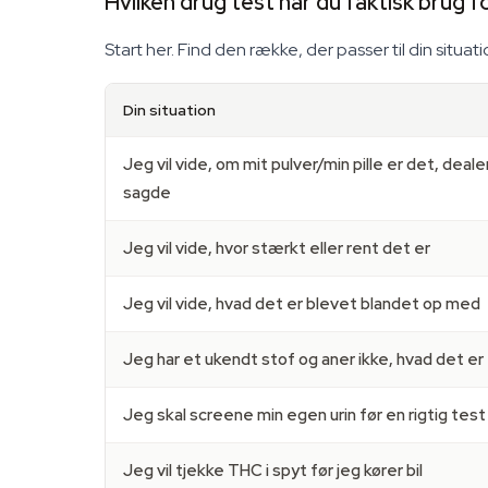
Hvilken drug test har du faktisk brug f
Start her. Find den række, der passer til din situat
Din situation
Jeg vil vide, om mit pulver/min pille er det, deal
sagde
Jeg vil vide, hvor stærkt eller rent det er
Jeg vil vide, hvad det er blevet blandet op med
Jeg har et ukendt stof og aner ikke, hvad det er
Jeg skal screene min egen urin før en rigtig test
Jeg vil tjekke THC i spyt før jeg kører bil