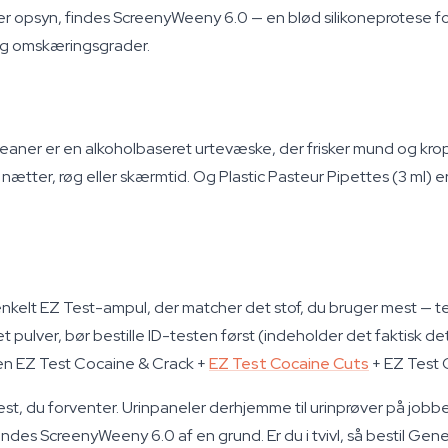
nder opsyn, findes ScreenyWeeny 6.0 — en blød silikoneprotese 
 og omskæringsgrader.
eaner er en alkoholbaseret urtevæske, der frisker mund og krop
e nætter, røg eller skærmtid. Og Plastic Pasteur Pipettes (3 ml) 
 enkelt EZ Test-ampul, der matcher det stof, du bruger mest — te
 pulver, bør bestille ID-testen først (indeholder det faktisk de
nen EZ Test Cocaine & Crack +
EZ Test Cocaine Cuts
+ EZ Test C
du forventer. Urinpaneler derhjemme til urinprøver på jobbet; spy
des ScreenyWeeny 6.0 af en grund. Er du i tvivl, så bestil Gener