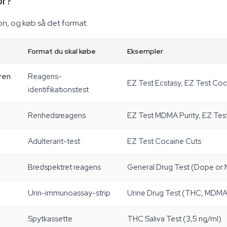
or?
ion, og køb så det format.
Format du skal købe
Eksempler
eren
Reagens-
EZ Test Ecstasy, EZ Test Co
identifikationstest
Renhedsreagens
EZ Test MDMA Purity, EZ Test
Adulterant-test
EZ Test Cocaine Cuts
Bredspektret reagens
General Drug Test (Dope or
Urin-immunoassay-strip
Urine Drug Test (THC, MDMA,
Spytkassette
THC Saliva Test (3,5 ng/ml)