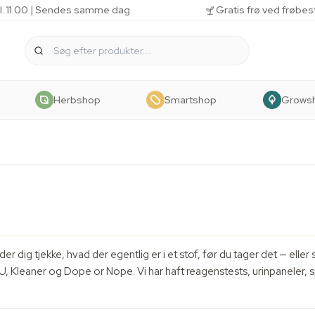
kl. 11.00 | Sendes samme dag
Gratis frø ved frøbes
Herbshop
Smartshop
Grows
der dig tjekke, hvad der egentlig er i et stof, før du tager det — elle
U, Kleaner og Dope or Nope. Vi har haft reagenstests, urinpaneler, s