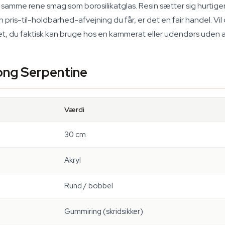
n samme rene smag som borosilikatglas. Resin sætter sig hurtiger
 pris-til-holdbarhed-afvejning du får, er det en fair handel. Vi
t, du faktisk kan bruge hos en kammerat eller udendørs uden a
Bong Serpentine
Værdi
30 cm
Akryl
Rund / bobbel
Gummiring (skridsikker)