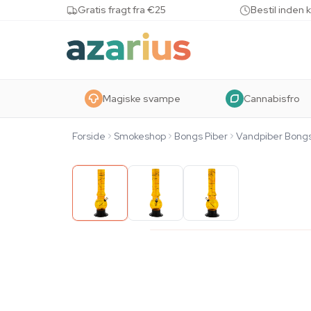
Skip to content
Gratis fragt fra €25
Bestil inden 
Magiske svampe
Cannabisfro
Forside
Smokeshop
Bongs Piber
Vandpiber Bong