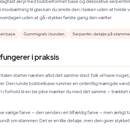
 slagfast akryl med bobbelformet base og dekorative serpenti
 modsætning til glas kan du smide den i tasken uden at holde vej
 hverdagen uden at gå i stykker første gang den vælter.
et base
Gummigreb i bunden
Serpentin-detalje på stamme
ungerer i praksis
 samtalen starter næsten altid det samme sted: folk vil have nog
erer. Den runde bobbelbase rummer en ordentlig mængde vand, og 
en i forhold til en tør pibe mærker du med det samme — trækket 
kke vælge farve — den sendes i en tilfældig farve — men ærligt tal
undt om stammen. Det er en lille detalje, men den giver stykket