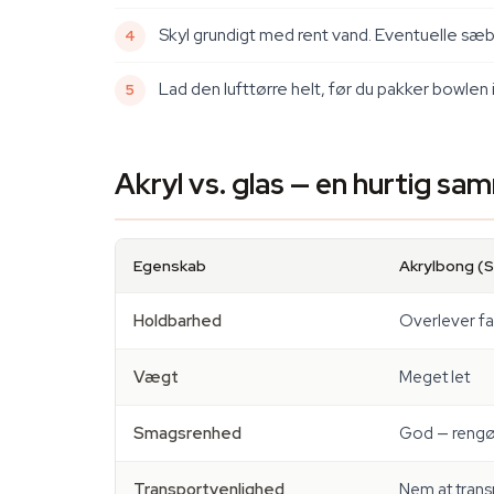
Skyl grundigt med rent vand. Eventuelle sæb
Lad den lufttørre helt, før du pakker bowlen 
Akryl vs. glas — en hurtig sa
Egenskab
Akrylbong (
Holdbarhed
Overlever fa
Vægt
Meget let
Smagsrenhed
God — rengør
Transportvenlighed
Nem at trans