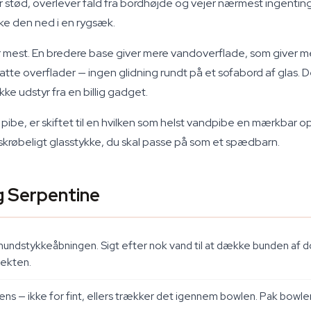
stød, overlever fald fra bordhøjde og vejer nærmest ingenting. 
ke den ned i en rygsæk.
st. En bredere base giver mere vandoverflade, som giver mere fi
e overflader — ingen glidning rundt på et sofabord af glas. Det 
ke udstyr fra en billig gadget.
pibe, er skiftet til en hvilken som helst vandpibe en mærkbar op
t skrøbeligt glasstykke, du skal passe på som et spædbarn.
g Serpentine
ndstykkeåbningen. Sigt efter nok vand til at dække bunden af 
fekten.
tens — ikke for fint, ellers trækker det igennem bowlen. Pak bowlen 