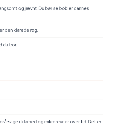
angsomt og jævnt. Du bør se bobler dannes i
rer den klarede røg.
 du tror.
orårsage uklarhed og mikrorevner over tid. Det er