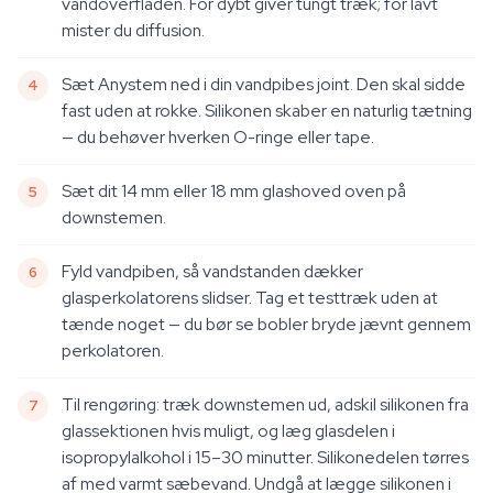
vandoverfladen. For dybt giver tungt træk; for lavt
mister du diffusion.
Sæt Anystem ned i din vandpibes joint. Den skal sidde
fast uden at rokke. Silikonen skaber en naturlig tætning
— du behøver hverken O-ringe eller tape.
Sæt dit 14 mm eller 18 mm glashoved oven på
downstemen.
Fyld vandpiben, så vandstanden dækker
glasperkolatorens slidser. Tag et testtræk uden at
tænde noget — du bør se bobler bryde jævnt gennem
perkolatoren.
Til rengøring: træk downstemen ud, adskil silikonen fra
glassektionen hvis muligt, og læg glasdelen i
isopropylalkohol i 15–30 minutter. Silikonedelen tørres
af med varmt sæbevand. Undgå at lægge silikonen i