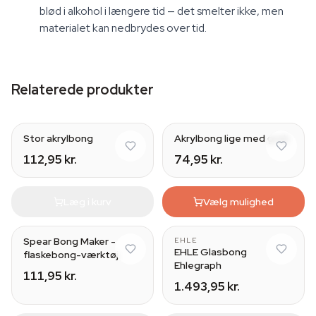
blød i alkohol i længere tid — det smelter ikke, men
materialet kan nedbrydes over tid.
Relaterede produkter
Stor akrylbong
Akrylbong lige med greb
112,95 kr.
74,95 kr.
Læg i kurv
Vælg mulighed
Spear Bong Maker -
EHLE
EHLE Glasbong
flaskebong-værktøj
Ehlegraph
111,95 kr.
1.493,95 kr.