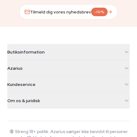
Tilmeld dig vores nyhedsbrev
-10%
Butiksinformation
Azarius
Azarius
Galvaniweg 11
5482 TN Schijndel
Cannabisfrø
Kundeservice
Nederland
Tryllesvampe
Forsendelsesinfo
support@azarius.com
Smokeshop
Om os & juridisk
+31(0)204897914
Returpolitik
Smartshop
Om Azarius
Kvalitetsgaranti
Herbshop
Wiki
Kontakt os
Growshop
Blog
🔞
Streng 18+ politik. Azarius sælger ikke bevidst til personer
FAQ