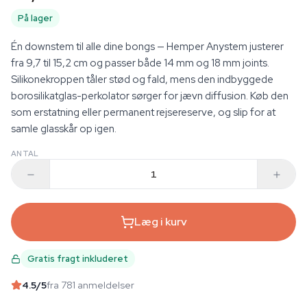
På lager
Én downstem til alle dine bongs — Hemper Anystem justerer
fra 9,7 til 15,2 cm og passer både 14 mm og 18 mm joints.
Silikonekroppen tåler stød og fald, mens den indbyggede
borosilikatglas-perkolator sørger for jævn diffusion. Køb den
som erstatning eller permanent rejsereserve, og slip for at
samle glasskår op igen.
ANTAL
Læg i kurv
Gratis fragt inkluderet
4.5
/5
fra 781 anmeldelser