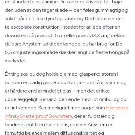
en standard glasstamme. Du kan bogstaveligt talt bøje
den uden at den tager skade — den føles gummiagtig og
solid i hånden, ikke tynd og skrøbelig. Dertil kommer den
teleskopiske konstruktion: i stedet for at lede efter en
downstem på præcis 11,5 cm eller præcis 13,3 cm, trækker
du bare Anystem ud til den længde, du har brug for. De
5,5 cm justeringsområde dækker langt de fleste bongs på
markedet.
Én ting skal du dog holde øje med: glasperkolatoren i
bunden er stadig glas. Borosilikat, ja — det tåler varme og
er hårdere end almindeligt glas — men det er ikke
uødelæggeligt. Behandl den ende med lidt omhu, og du
er fint kørende. Sammenlignet med noget som
Invincipole
Infinity Shatterproof Downstem
, der er fuldstændig
brudresistent til en højere pris, rammer Anystem en
fornuftig balance mellem diffusionskvalitet og