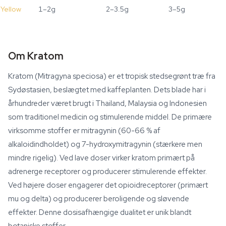
Yellow
1–2g
2–3.5g
3–5g
Om Kratom
Kratom (Mitragyna speciosa) er et tropisk stedsegrønt træ fra
Sydøstasien, beslægtet med kaffeplanten. Dets blade har i
århundreder været brugt i Thailand, Malaysia og Indonesien
som traditionel medicin og stimulerende middel. De primære
virksomme stoffer er mitragynin (60-66 % af
alkaloidindholdet) og 7-hydroxymitragynin (stærkere men
mindre rigelig). Ved lave doser virker kratom primært på
adrenerge receptorer og producerer stimulerende effekter.
Ved højere doser engagerer det opioidreceptorer (primært
mu og delta) og producerer beroligende og sløvende
effekter. Denne dosisafhængige dualitet er unik blandt