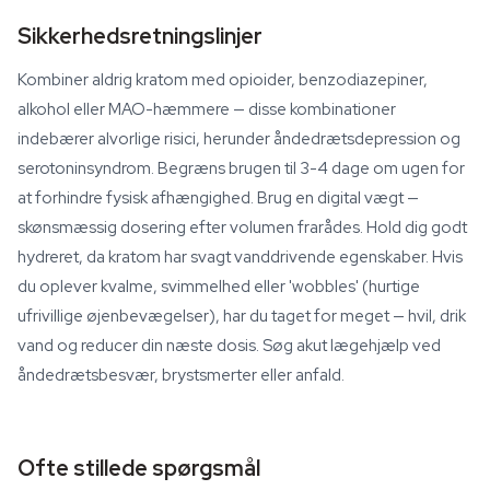
Sikkerhedsretningslinjer
Kombiner aldrig kratom med opioider, benzodiazepiner,
alkohol eller MAO-hæmmere — disse kombinationer
indebærer alvorlige risici, herunder åndedrætsdepression og
serotoninsyndrom. Begræns brugen til 3-4 dage om ugen for
at forhindre fysisk afhængighed. Brug en digital vægt —
skønsmæssig dosering efter volumen frarådes. Hold dig godt
hydreret, da kratom har svagt vanddrivende egenskaber. Hvis
du oplever kvalme, svimmelhed eller 'wobbles' (hurtige
ufrivillige øjenbevægelser), har du taget for meget — hvil, drik
vand og reducer din næste dosis. Søg akut lægehjælp ved
åndedrætsbesvær, brystsmerter eller anfald.
Ofte stillede spørgsmål