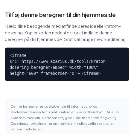
Tilføj denne beregner til din hjemmeside
Hjælp dine besøgende med at finde deres ideelle kratom-
dosering. Kopiér koden nedenfor for at indlejre denne
beregner på din hjemmeside. Gratis at bruge med kreditering.
<iframe
src="https://www.azarius.dk/tools/kratom-
dosering-beregner/embed" width="100%"
height="600" frameborder="0"></iframe>
Denne beregner er udelukkende til informations- og
skadesbegrænsende formål. Kratom er ikke godkendt af FDA eller
EMA som medicin. Dette værktøj giver ikke medicinsk rådgivning.
Doseringsanbefalinger er omtrentlige — individuelle reaktioner
varierer betydeligt.