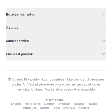
Butiksinformation
Azarius
Azarius
Galvaniweg 11
5482 TN Schijndel
Cannabisfrø
Kundeservice
Nederland
Tryllesvampe
Forsendelsesinfo
support@azarius.com
Smokeshop
Om os & juridisk
+31(0)204897914
Returpolitik
Smartshop
Om Azarius
Kvalitetsgaranti
Herbshop
Wiki
Kontakt os
Growshop
Blog
🔞
Streng 18+ politik. Azarius sælger ikke bevidst til personer
FAQ
under 18. Ved at afgive en ordre bekræfter du, at du er
Musik
Privatlivspolitik
myndig i dit land.
Vores aldersbeskyttelsespolitik
Skribenter
International
Redaktionelle standarder
English
·
Nederlands
·
Deutsch
·
Français
·
Español
·
Italiano
·
Português
·
Suomi
·
Polski
·
Svenska
·
Čeština
Værktøjer & Beregnere