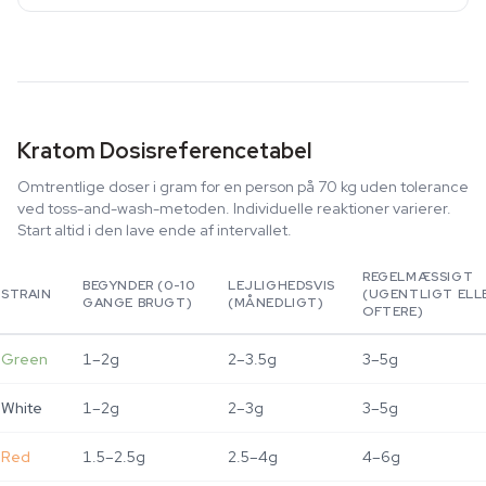
Kratom Dosisreferencetabel
Omtrentlige doser i gram for en person på 70 kg uden tolerance
ved toss-and-wash-metoden. Individuelle reaktioner varierer.
Start altid i den lave ende af intervallet.
REGELMÆSSIGT
BEGYNDER (0-10
LEJLIGHEDSVIS
STRAIN
(UGENTLIGT ELL
GANGE BRUGT)
(MÅNEDLIGT)
OFTERE)
Green
1–2g
2–3.5g
3–5g
White
1–2g
2–3g
3–5g
Red
1.5–2.5g
2.5–4g
4–6g