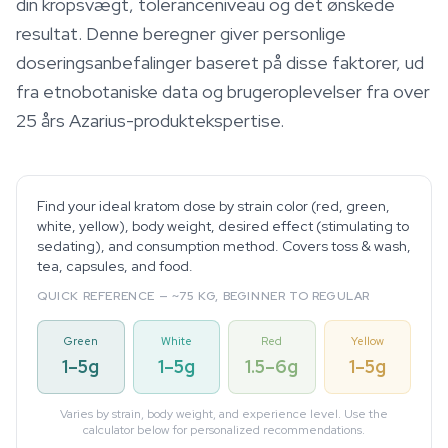
din kropsvægt, toleranceniveau og det ønskede
resultat. Denne beregner giver personlige
doseringsanbefalinger baseret på disse faktorer, ud
fra etnobotaniske data og brugeroplevelser fra over
25 års Azarius-produktekspertise.
Find your ideal kratom dose by strain color (red, green,
white, yellow), body weight, desired effect (stimulating to
sedating), and consumption method. Covers toss & wash,
tea, capsules, and food.
QUICK REFERENCE — ~75 KG, BEGINNER TO REGULAR
Green
White
Red
Yellow
1–5g
1–5g
1.5–6g
1–5g
Varies by strain, body weight, and experience level. Use the
calculator below for personalized recommendations.