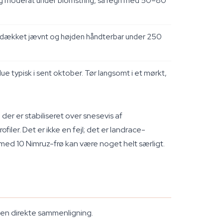
er sig moderat under blomstring, så regn med 50–80
ronedækket jævnt og højden håndterbar under 250
ue typisk i sent oktober. Tør langsomt i et mørkt,
der er stabiliseret over snesevis af
filer. Det er ikke en fejl; det er landrace-
ed 10 Nimruz-frø kan være noget helt særligt.
 en direkte sammenligning.