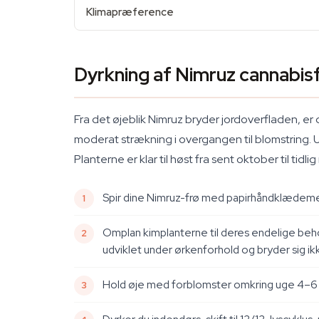
Klimapræference
Dyrkning af Nimruz cannabis
Fra det øjeblik Nimruz bryder jordoverfladen, er 
moderat strækning i overgangen til blomstring. U
Planterne er klar til høst fra sent oktober til ti
Spir dine Nimruz-frø med papirhåndklædemetod
Omplan kimplanterne til deres endelige beho
udviklet under ørkenforhold og bryder sig i
Hold øje med forblomster omkring uge 4–6 i