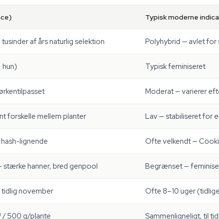
ace)
Typisk moderne indica
tusinder af års naturlig selektion
Polyhybrid — avlet for
 hun)
Typisk feminiseret
rkentilpasset
Moderat — varierer eft
nt forskelle mellem planter
Lav — stabiliseret for 
, hash-lignende
Ofte velkendt — Cooki
 stærke hanner, bred genpool
Begrænset — feminiser
 tidlig november
Ofte 8–10 uger (tidlig
² / 500 g/plante
Sammenligneligt, til ti