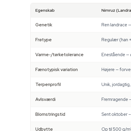
Egenskab
Nimruz (Landr
Genetik
Ren landrace — 
Frøtype
Regulær (han +
Varme-/tørketolerance
Enestående — ø
Fænotypisk variation
Højere — forve
Terpenprofil
Unik, jordagtig
Avlsværdi
Fremragende —
Blomstringstid
Sent oktober –
Udbytte
Op til 500 g/m