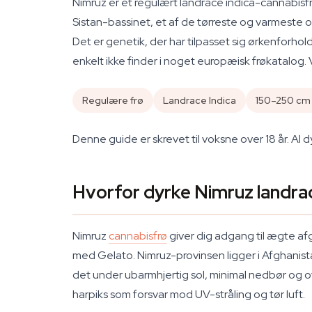
Nimruz er et regulært landrace indica-cannabisfr
Sistan-bassinet, et af de tørreste og varmeste o
Det er genetik, der har tilpasset sig ørkenforhol
enkelt ikke finder i noget europæisk frøkatalog.
Regulære frø
Landrace Indica
150–250 cm
Denne guide er skrevet til voksne over 18 år. Al
Hvorfor dyrke Nimruz landrac
Nimruz
cannabisfrø
giver dig adgang til ægte a
med Gelato. Nimruz-provinsen ligger i Afghanistan
det under ubarmhjertig sol, minimal nedbør og ov
harpiks som forsvar mod UV-stråling og tør luft.