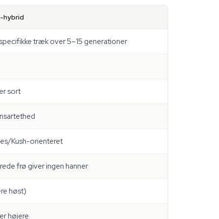
-hybrid
 specifikke træk over 5–15 generationer
er sort
ensartethed
es/Kush-orienteret
ede frø giver ingen hanner
ere høst)
der højere