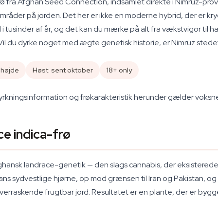
ø fra Afghan Seed Connection, indsamlet direkte i Nimruz-provi
mråder på jorden. Det her er ikke en moderne hybrid, der er kryd
d i tusinder af år, og det kan du mærke på alt fra vækstvigor til
 Vil du dyrke noget med ægte genetisk historie, er Nimruz stedet
 højde
Høst: sent oktober
18+ only
 dyrkningsinformation og frøkarakteristik herunder gælder voksn
e indica-frø
fghansk landrace-genetik — den slags cannabis, der eksistere
s sydvestlige hjørne, op mod grænsen til Iran og Pakistan, og d
erraskende frugtbar jord. Resultatet er en plante, der er bygget