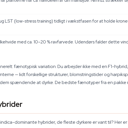
us, når planterne når ca. halvdelen af din målhøjde. Nimruz strækk
rug LST (low-stress training) tidligt i vækstfasen for at holde k
mælkehvide med ca. 10–20 % ravfarvede. Udendørs falder dette vind
nerelt: fænotypisk variation. Du arbejder ikke med en F1-hybrid, 
erne — lidt forskellige strukturer, blomstringstider og harpikspro
r dem spændende at dyrke. De bedste fænotyper fra en pakke m
ybrider
ndica-dominante hybrider, de fleste dyrkere er vant til? Her er