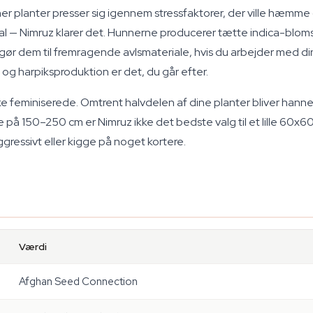
her planter presser sig igennem stressfaktorer, der ville hæmme
ptimal — Nimruz klarer det. Hunnerne producerer tætte indica-b
gør dem til fremragende avlsmateriale, hvis du arbejder med di
 og harpiksproduktion er det, du går efter.
ke feminiserede. Omtrent halvdelen af dine planter bliver han
 150–250 cm er Nimruz ikke det bedste valg til et lille 60x60-te
gressivt eller kigge på noget kortere.
Værdi
Afghan Seed Connection