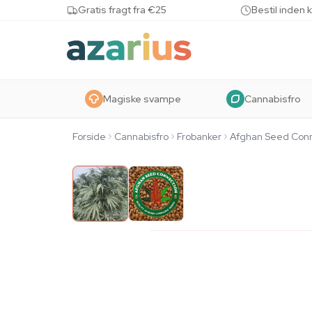
Skip to content
Gratis fragt fra €25
Bestil inden 
Magiske svampe
Cannabisfro
Forside
Cannabisfro
Frobanker
Afghan Seed Con