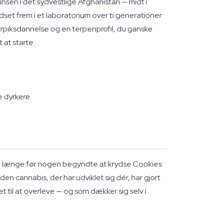
nsen i det sydvestlige Afghanistan — midt i
set frem i et laboratorium over ti generationer.
 harpiksdannelse og en terpenprofil, du ganske
 at starte.
e dyrkere.
de længe før nogen begyndte at krydse Cookies
en cannabis, der har udviklet sig dér, har gjort
 til at overleve — og som dækker sig selv i