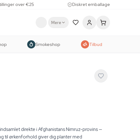
tillinger over €25
Diskret emballage
Mere
hop
Smokeshop
Tilbud
indsamlet direkte i Afghanistans Nimruz-provins —
ning til ørkenforhold giver dig planter med