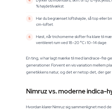
Dyrker du indendørs, skift til 12/12-lyscykl
% højdetilvækst.
Har du begrænset loftshøjde, så top eller b
cm-loftet.
Høst, når trichomerne skifter fra klare til 
ventileret rum ved 18–20 °C i 10–14 dage.
En ting, vi har lagt mærke til med landrace-frø ge
generationer. Forvent en vis variation mellem plant
genetikkens natur, og det er netop det, der gø
Nimruz vs. moderne indica-h
Hvordan klarer Nimruz sig sammenlignet med de i