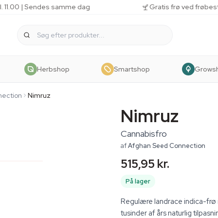
kl. 11.00 | Sendes samme dag
Gratis frø ved frøbes
Herbshop
Smartshop
Grows
nection
Nimruz
Nimruz
Cannabisfro
af
Afghan Seed Connection
515,95 kr.
På lager
Regulære landrace indica-frø 
tusinder af års naturlig tilpas