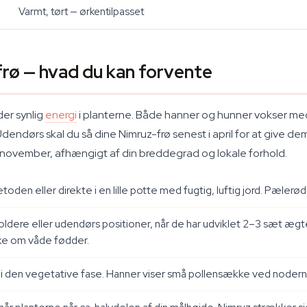
Varmt, tørt — ørkentilpasset
frø — hvad du kan forvente
der synlig
energi
i planterne. Både hanner og hunner vokser me
dendørs skal du så dine Nimruz-frø senest i april for at give d
dlig november, afhængigt af din breddegrad og lokale forhold.
en eller direkte i en lille potte med fugtig, luftig jord. Pælerø
ldere eller udendørs positioner, når de har udviklet 2–3 sæt ægte
kke om våde fødder.
 den vegetative fase. Hanner viser små pollensække ved noderne 