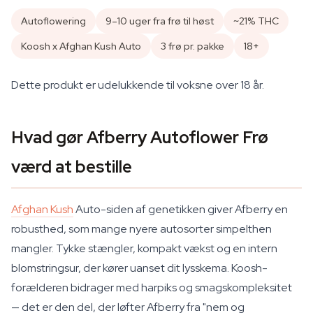
Autoflowering
9–10 uger fra frø til høst
~21% THC
Koosh x Afghan Kush Auto
3 frø pr. pakke
18+
Dette produkt er udelukkende til voksne over 18 år.
Hvad gør Afberry Autoflower Frø
værd at bestille
Afghan Kush
Auto-siden af genetikken giver Afberry en
robusthed, som mange nyere autosorter simpelthen
mangler. Tykke stængler, kompakt vækst og en intern
blomstringsur, der kører uanset dit lysskema. Koosh-
forælderen bidrager med harpiks og smagskompleksitet
— det er den del, der løfter Afberry fra "nem og