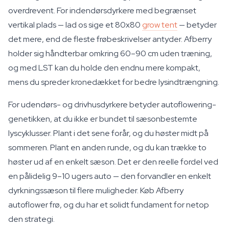
overdrevent. For indendørsdyrkere med begrænset
vertikal plads — lad os sige et 80x80
grow tent
— betyder
det mere, end de fleste frøbeskrivelser antyder. Afberry
holder sig håndterbar omkring 60–90 cm uden træning,
og med LST kan du holde den endnu mere kompakt,
mens du spreder kronedækket for bedre lysindtrængning.
For udendørs- og drivhusdyrkere betyder autoflowering-
genetikken, at du ikke er bundet til sæsonbestemte
lyscyklusser. Plant i det sene forår, og du høster midt på
sommeren. Plant en anden runde, og du kan trække to
høster ud af en enkelt sæson. Det er den reelle fordel ved
en pålidelig 9–10 ugers auto — den forvandler en enkelt
dyrkningssæson til flere muligheder. Køb Afberry
autoflower frø, og du har et solidt fundament for netop
den strategi.