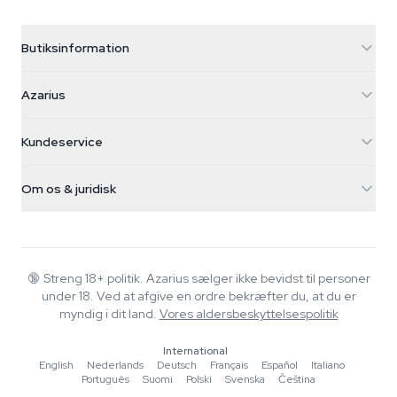
Butiksinformation
Azarius
Azarius
Galvaniweg 11
5482 TN Schijndel
Cannabisfrø
Kundeservice
Nederland
Tryllesvampe
Forsendelsesinfo
support@azarius.com
Smokeshop
Om os & juridisk
+31(0)204897914
Returpolitik
Smartshop
Om Azarius
Kvalitetsgaranti
Herbshop
Wiki
Kontakt os
Growshop
Blog
🔞
Streng 18+ politik. Azarius sælger ikke bevidst til personer
FAQ
under 18. Ved at afgive en ordre bekræfter du, at du er
Musik
Privatlivspolitik
myndig i dit land.
Vores aldersbeskyttelsespolitik
Skribenter
International
Redaktionelle standarder
English
·
Nederlands
·
Deutsch
·
Français
·
Español
·
Italiano
·
Português
·
Suomi
·
Polski
·
Svenska
·
Čeština
Værktøjer & Beregnere