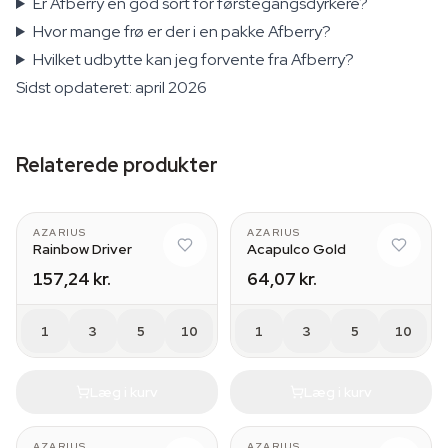
Er Afberry en god sort for førstegangsdyrkere?
Hvor mange frø er der i en pakke Afberry?
Hvilket udbytte kan jeg forvente fra Afberry?
Sidst opdateret: april 2026
Relaterede produkter
AZARIUS
AZARIUS
Rainbow Driver
Acapulco Gold
157,24 kr.
64,07 kr.
1
3
5
10
1
3
5
10
Læg i kurv
Læg i kurv
AZARIUS
AZARIUS