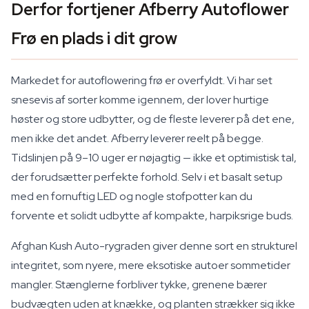
Derfor fortjener Afberry Autoflower
Frø en plads i dit grow
Markedet for autoflowering frø er overfyldt. Vi har set
snesevis af sorter komme igennem, der lover hurtige
høster og store udbytter, og de fleste leverer på det ene,
men ikke det andet. Afberry leverer reelt på begge.
Tidslinjen på 9–10 uger er nøjagtig — ikke et optimistisk tal,
der forudsætter perfekte forhold. Selv i et basalt setup
med en fornuftig LED og nogle stofpotter kan du
forvente et solidt udbytte af kompakte, harpiksrige buds.
Afghan Kush Auto-rygraden giver denne sort en strukturel
integritet, som nyere, mere eksotiske autoer sommetider
mangler. Stænglerne forbliver tykke, grenene bærer
budvægten uden at knække, og planten strækker sig ikke