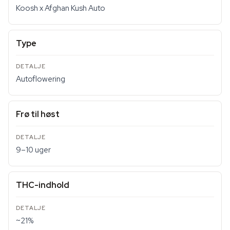
Koosh x Afghan Kush Auto
Type
Autoflowering
Frø til høst
9–10 uger
THC-indhold
~21%