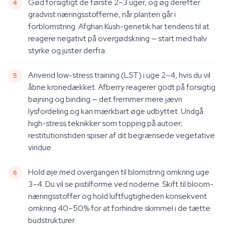
Gød forsigtigt de første 2–3 uger, og øg derefter
gradvist næringsstofferne, når planten går i
forblomstring. Afghan Kush-genetik har tendens til at
reagere negativt på overgødskning — start med halv
styrke og juster derfra.
Anvend low-stress training (LST) i uge 2–4, hvis du vil
åbne kronedækket. Afberry reagerer godt på forsigtig
bøjning og binding — det fremmer mere jævn
lysfordeling og kan mærkbart øge udbyttet. Undgå
high-stress teknikker som topping på autoer;
restitutionstiden spiser af dit begrænsede vegetative
vindue.
Hold øje med overgangen til blomstring omkring uge
3–4. Du vil se pistilforme ved noderne. Skift til bloom-
næringsstoffer og hold luftfugtigheden konsekvent
omkring 40–50% for at forhindre skimmel i de tætte
budstrukturer.