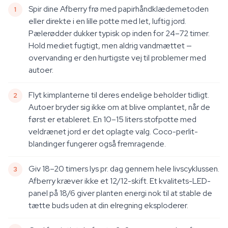
Spir dine Afberry frø med papirhåndklædemetoden
eller direkte i en lille potte med let, luftig jord.
Pælerødder dukker typisk op inden for 24–72 timer.
Hold mediet fugtigt, men aldrig vandmættet —
overvanding er den hurtigste vej til problemer med
autoer.
Flyt kimplanterne til deres endelige beholder tidligt.
Autoer bryder sig ikke om at blive omplantet, når de
først er etableret. En 10–15 liters stofpotte med
veldrænet jord er det oplagte valg. Coco-perlit-
blandinger fungerer også fremragende.
Giv 18–20 timers lys pr. dag gennem hele livscyklussen.
Afberry kræver ikke et 12/12-skift. Et kvalitets-LED-
panel på 18/6 giver planten energi nok til at stable de
tætte buds uden at din elregning eksploderer.