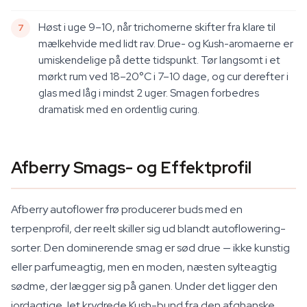
Høst i uge 9–10, når trichomerne skifter fra klare til
mælkehvide med lidt rav. Drue- og Kush-aromaerne er
umiskendelige på dette tidspunkt. Tør langsomt i et
mørkt rum ved 18–20°C i 7–10 dage, og cur derefter i
glas med låg i mindst 2 uger. Smagen forbedres
dramatisk med en ordentlig curing.
Afberry Smags- og Effektprofil
Afberry autoflower frø producerer buds med en
terpenprofil, der reelt skiller sig ud blandt autoflowering-
sorter. Den dominerende smag er sød drue — ikke kunstig
eller parfumeagtig, men en moden, næsten sylteagtig
sødme, der lægger sig på ganen. Under det ligger den
jordagtige, let krydrede Kush-bund fra den afghanske