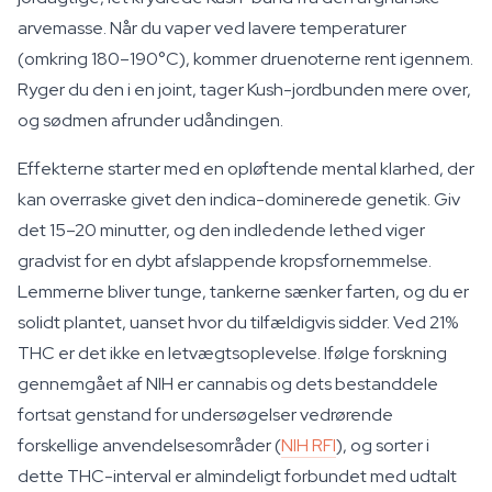
arvemasse. Når du vaper ved lavere temperaturer
(omkring 180–190°C), kommer druenoterne rent igennem.
Ryger du den i en joint, tager Kush-jordbunden mere over,
og sødmen afrunder udåndingen.
Effekterne starter med en opløftende mental klarhed, der
kan overraske givet den indica-dominerede genetik. Giv
det 15–20 minutter, og den indledende lethed viger
gradvist for en dybt afslappende kropsfornemmelse.
Lemmerne bliver tunge, tankerne sænker farten, og du er
solidt plantet, uanset hvor du tilfældigvis sidder. Ved 21%
THC er det ikke en letvægtsoplevelse. Ifølge forskning
gennemgået af NIH er cannabis og dets bestanddele
fortsat genstand for undersøgelser vedrørende
forskellige anvendelsesområder (
NIH RFI
), og sorter i
dette THC-interval er almindeligt forbundet med udtalt