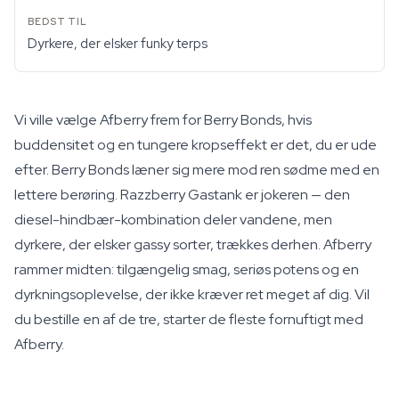
Dyrkere, der elsker funky terps
Vi ville vælge Afberry frem for Berry Bonds, hvis
buddensitet og en tungere kropseffekt er det, du er ude
efter. Berry Bonds læner sig mere mod ren sødme med en
lettere berøring. Razzberry Gastank er jokeren — den
diesel-hindbær-kombination deler vandene, men
dyrkere, der elsker gassy sorter, trækkes derhen. Afberry
rammer midten: tilgængelig smag, seriøs potens og en
dyrkningsoplevelse, der ikke kræver ret meget af dig. Vil
du bestille en af de tre, starter de fleste fornuftigt med
Afberry.