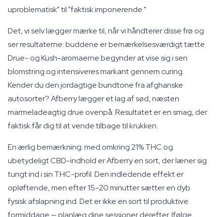
uproblematisk" til "faktisk imponerende."
Det, vi selv lægger mærke til, når vi håndterer disse frø og
ser resultaterne: buddene er bemærkelsesværdigt tætte.
Drue- og Kush-aromaerne begynder at vise sig i sen
blomstring og intensiveres markant gennem curing.
Kender du den jordagtige bundtone fra afghanske
autosorter? Afberry lægger et lag af sød, næsten
marmeladeagtig drue ovenpå. Resultatet er en smag, der
faktisk får dig til at vende tilbage til krukken.
En ærlig bemærkning: med omkring 21% THC og
ubetydeligt CBD-indhold er Afberry en sort, der læner sig
tungt ind i sin THC-profil. Den indledende effekt er
opløftende, men efter 15–20 minutter sætter en dyb
fysisk afslapning ind. Det er ikke en sort til produktive
formiddage — planlæg dine sessioner derefter. Ifølge