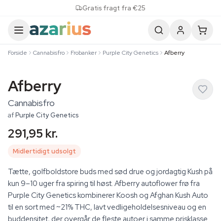
Skip to content
Gratis fragt fra €25
Forside
Cannabisfro
Frobanker
Purple City Genetics
Afberry
Afberry
Cannabisfro
af
Purple City Genetics
291,95 kr.
Midlertidigt udsolgt
Tætte, golfboldstore buds med sød drue og jordagtig Kush på
kun 9–10 uger fra spiring til høst. Afberry autoflower frø fra
Purple City Genetics kombinerer Koosh og Afghan Kush Auto
til en sort med ~21% THC, lavt vedligeholdelsesniveau og en
buddensitet, der overgår de fleste autoer i samme prisklasse.