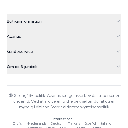
Butiksinformation
Azarius
Azarius
Galvaniweg 11
5482 TN Schijndel
Cannabisfrø
Kundeservice
Nederland
Tryllesvampe
Forsendelsesinfo
support@azarius.com
Smokeshop
Om os & juridisk
+31(0)204897914
Returpolitik
Smartshop
Om Azarius
Kvalitetsgaranti
Herbshop
Wiki
Kontakt os
Growshop
Blog
🔞
Streng 18+ politik. Azarius sælger ikke bevidst til personer
FAQ
under 18. Ved at afgive en ordre bekræfter du, at du er
Musik
Privatlivspolitik
myndig i dit land.
Vores aldersbeskyttelsespolitik
Skribenter
International
Redaktionelle standarder
English
·
Nederlands
·
Deutsch
·
Français
·
Español
·
Italiano
·