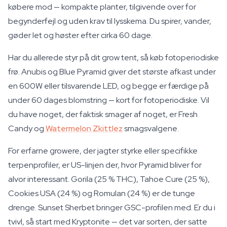
købere mod — kompakte planter, tilgivende over for
begynderfejl og uden krav til lysskema. Du spirer, vander,
gøder let og høster efter cirka 60 dage.
Har du allerede styr på dit grow tent, så køb fotoperiodiske
frø. Anubis og Blue Pyramid giver det største afkast under
en 600W eller tilsvarende LED, og begge er færdige på
under 60 dages blomstring — kort for fotoperiodiske. Vil
du have noget, der faktisk smager af noget, er Fresh
Candy og
Watermelon Zkittlez
smagsvalgene.
For erfarne growere, der jagter styrke eller specifikke
terpenprofiler, er US-linjen der, hvor Pyramid bliver for
alvor interessant. Gorila (25 % THC), Tahoe Cure (25 %),
Cookies USA (24 %) og Romulan (24 %) er de tunge
drenge. Sunset Sherbet bringer GSC-profilen med. Er du i
tvivl, så start med Kryptonite — det var sorten, der satte