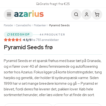
Skip to content
Gratis fragt fra €25
Forside
Cannabisfro
Frobanker
Pyramid Seeds
SEEDSHOP
44 PRODUKTER
4.5
/5
fra 781 anmeldelser
Pyramid Seeds frø
Pyramid Seeds er et spansk frøhus med base tæt på Granada,
og vi fører over 40 af deres feminiserede og autoflowering
sorter hos Azarius. Fokus ligger på korte blomstringstider, tung
harpiks og genetik, der holder til sydeuropæisk varme. Siden
1999 har vi set mange breedere komme og gå — Pyramid er
blevet, fordi deres frø leverer det, pakken lover. Køb hele
sortimentet herunder, eller læs videre for at finde din sort.