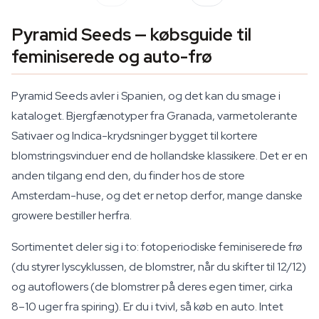
Pyramid Seeds — købsguide til
feminiserede og auto-frø
Pyramid Seeds avler i Spanien, og det kan du smage i
kataloget. Bjergfænotyper fra Granada, varmetolerante
Sativaer og Indica-krydsninger bygget til kortere
blomstringsvinduer end de hollandske klassikere. Det er en
anden tilgang end den, du finder hos de store
Amsterdam-huse, og det er netop derfor, mange danske
growere bestiller herfra.
Sortimentet deler sig i to: fotoperiodiske feminiserede frø
(du styrer lyscyklussen, de blomstrer, når du skifter til 12/12)
og autoflowers (de blomstrer på deres egen timer, cirka
8–10 uger fra spiring). Er du i tvivl, så køb en auto. Intet