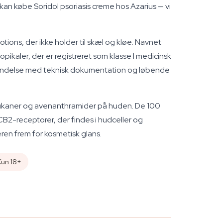
an købe Soridol psoriasis creme hos Azarius — vi
tions, der ikke holder til skæl og kløe. Navnet
ikaler, der er registreret som klasse I medicinsk
anvendelse med teknisk dokumentation og løbende
glukaner og avenanthramider på huden. De 100
2-receptorer, der findes i hudceller og
eren frem for kosmetisk glans.
Kun 18+