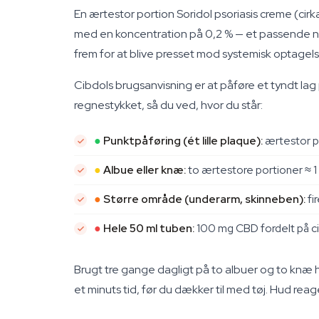
En ærtestor portion Soridol psoriasis creme (ci
med en koncentration på 0,2 % — et passende ni
frem for at blive presset mod systemisk optagels
Cibdols brugsanvisning er at påføre et tyndt lag 
regnestykket, så du ved, hvor du står:
●
Punktpåføring (ét lille plaque):
ærtestor p
●
Albue eller knæ:
to ærtestore portioner ≈ 
●
Større område (underarm, skinneben):
fi
●
Hele 50 ml tuben:
100 mg CBD fordelt på c
Brugt tre gange dagligt på to albuer og to knæ h
et minuts tid, før du dækker til med tøj. Hud rea