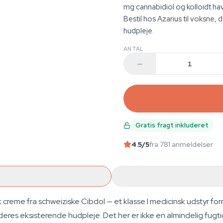
mg cannabidiol og kolloidt ha
Bestil hos Azarius til voksne,
hudpleje.
ANTAL
Gratis fragt inkluderet
4.5
/5
fra 781 anmeldelser
creme fra schweiziske Cibdol — et klasse I medicinsk udstyr form
 deres eksisterende hudpleje. Det her er ikke en almindelig f