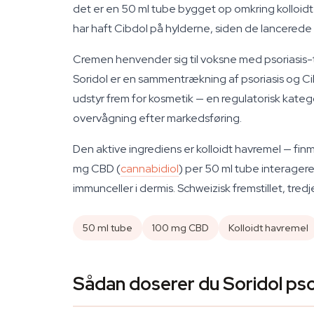
det er en 50 ml tube bygget op omkring kolloidt
har haft Cibdol på hylderne, siden de lancerede 
Cremen henvender sig til voksne med psoriasis-til
Soridol er en sammentrækning af psoriasis og Cib
udstyr frem for kosmetik — en regulatorisk kat
overvågning efter markedsføring.
Den aktive ingrediens er kolloidt havremel — fin
mg CBD (
cannabidiol
) per 50 ml tube interage
immunceller i dermis. Schweizisk fremstillet, tre
50 ml tube
100 mg CBD
Kolloidt havremel
Sådan doserer du Soridol ps