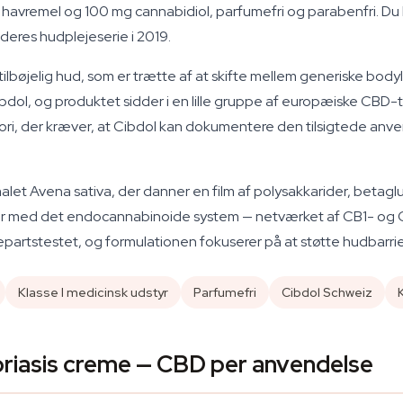
 havremel og 100 mg cannabidiol, parfumefri og parabenfri. Du k
deres hudplejeserie i 2019.
bøjelig hud, som er trætte af at skifte mellem generiske bodylo
dol, og produktet sidder i en lille gruppe af europæiske CBD-top
egori, der kræver, at Cibdol kan dokumentere den tilsigtede 
malet
Avena sativa
, der danner en film af polysakkarider, beta
rer med det endocannabinoide system — netværket af CB1- og CB
djepartstestet, og formulationen fokuserer på at støtte hudbarri
Klasse I medicinsk udstyr
Parfumefri
Cibdol Schweiz
oriasis creme — CBD per anvendelse