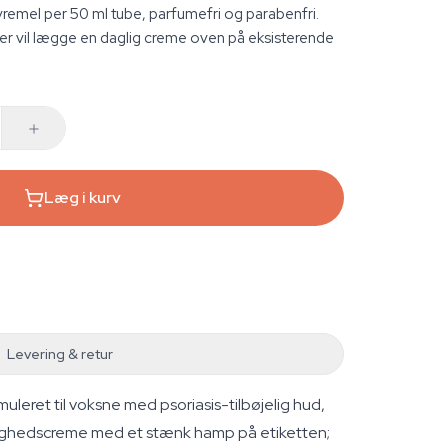
vremel per 50 ml tube, parfumefri og parabenfri.
 der vil lægge en daglig creme oven på eksisterende
Læg i kurv
Levering & retur
uleret til voksne med psoriasis-tilbøjelig hud,
ugtighedscreme med et stænk hamp på etiketten;