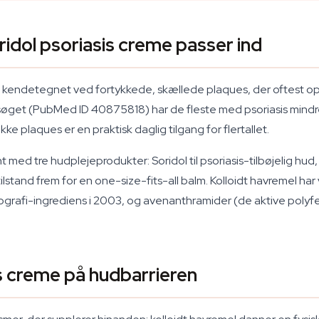
ridol psoriasis creme passer ind
tand kendetegnet ved fortykkede, skællede plaques, der oftest
rsøget (PubMed ID 40875818) har de fleste med psoriasis mind
ikke plaques er en praktisk daglig tilgang for flertallet.
 med tre hudplejeprodukter: Soridol til psoriasis-tilbøjelig hud
ilstand frem for en one-size-fits-all balm. Kolloidt havremel ha
i-ingrediens i 2003, og avenanthramider (de aktive polyfenol
is creme på hudbarrieren