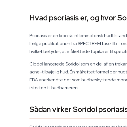
Hvad psoriasis er, og hvor So
Psoriasis er en kronisk inflammatorisk hudtils
Ifølge publikationen fra SPECTREM fase IIIb-fo
hvilket betyder, at målrettede topikaler til specif
Cibdol lancerede Soridol som en del af en trekant
acne-tilbøjelig hud. Én målrettet formel per hudt
FDA anerkendte det som hudbeskyttende monograf
i støtten til hudbarrieren.
Sådan virker Soridol psorias