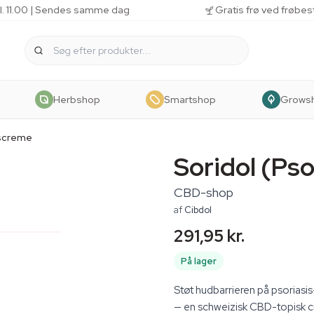
kl. 11.00 | Sendes samme dag
Gratis frø ved frøbes
Herbshop
Smartshop
Grows
iscreme
Soridol (Ps
CBD-shop
af
Cibdol
291,95 kr.
På lager
Støt hudbarrieren på psoriasis
— en schweizisk CBD-topisk cr