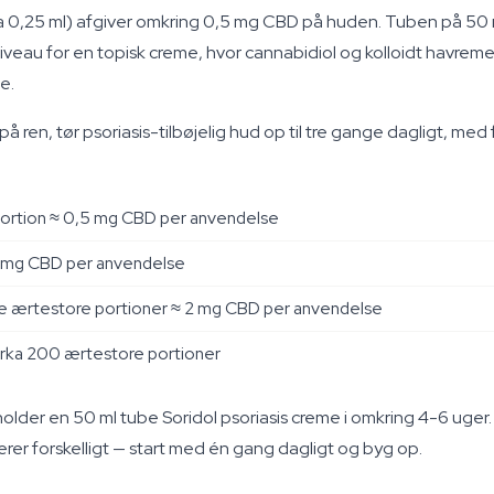
rka 0,25 ml) afgiver omkring 0,5 mg CBD på huden. Tuben på 50 m
veau for en topisk creme, hvor cannabidiol og kolloidt havreme
e.
på ren, tør psoriasis-tilbøjelig hud op til tre gange dagligt, me
ortion ≈ 0,5 mg CBD per anvendelse
1 mg CBD per anvendelse
re ærtestore portioner ≈ 2 mg CBD per anvendelse
irka 200 ærtestore portioner
older en 50 ml tube Soridol psoriasis creme i omkring 4-6 uger. 
gerer forskelligt — start med én gang dagligt og byg op.