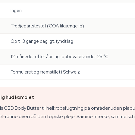
Ingen
Tredjepartstestet (COA tilgængelig)
Op til 3 gange dagligt, tyndt lag
12 måneder efter åbning; opbevares under 25 °C
Formuleret og fremstillet i Schweiz
elig hud komplet
s CBD Body Butter til helkropsfugtning på områder uden plaques,
diol-rutine oven på den topiske pleje. Samme mærke, samme sc