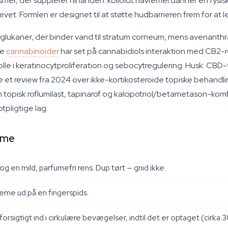
smer, der supplerer hinanden: kolloidt havremel danner en fysi
et. Formlen er designet til at støtte hudbarrieren frem for at l
aglukaner, der binder vand til stratum corneum, mens avenanthra
ke
cannabinoider
har set på cannabidiols interaktion med CB2-r
olle i keratinocytproliferation og sebocytregulering. Husk: CBD-
ge et review fra 2024 over ikke-kortikosteroide topiske behandli
pisk roflumilast, tapinarof og kalcipotriol/betametason-kombin
ptpligtige lag.
reme
 en mild, parfumefri rens. Dup tørt — gnid ikke.
reme ud på en fingerspids.
forsigtigt ind i cirkulære bevægelser, indtil det er optaget (cirka 