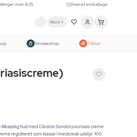
tillinger over €25
Diskret emballage
Mere
hop
Smokeshop
Tilbud
oriasiscreme)
-tilbøjelig hud med Cibdols Soridol psoriasis creme
eme registreret som klasse I medicinsk udstyr. 100