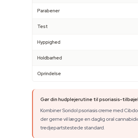
Parabener
Test
Hyppighed
Holdbarhed
Oprindelse
Gør din hudplejerutine til psoriasis-tilbøj
Kombiner Soridol psoriasis creme med Cibdol
der gerne vil lægge en daglig oral cannabi
tredjepartstestede standard.