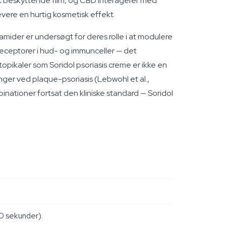
sk beskyttende film, og CBD interagerer med
evere en hurtig kosmetisk effekt.
mider er undersøgt for deres rolle i at modulere
eceptorer i hud- og immunceller — det
topikaler som Soridol psoriasis creme er ikke en
nger ved plaque-psoriasis (Lebwohl et al.,
ationer fortsat den kliniske standard — Soridol
30 sekunder).