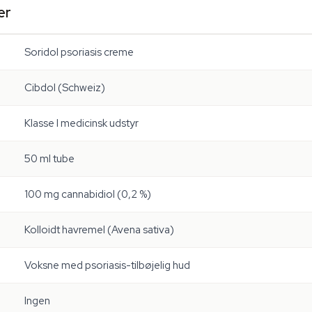
er
Soridol psoriasis creme
Cibdol (Schweiz)
Klasse I medicinsk udstyr
50 ml tube
100 mg cannabidiol (0,2 %)
Kolloidt havremel (
Avena sativa
)
Voksne med psoriasis-tilbøjelig hud
Ingen