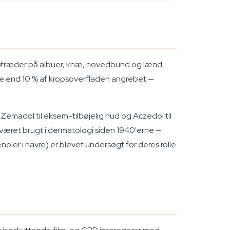
 optræder på albuer, knæ, hovedbund og lænd.
re end 10 % af kropsoverfladen angrebet —
, Zemadol til eksem-tilbøjelig hud og Aczedol til
r været brugt i dermatologi siden 1940'erne —
er i havre) er blevet undersøgt for deres rolle