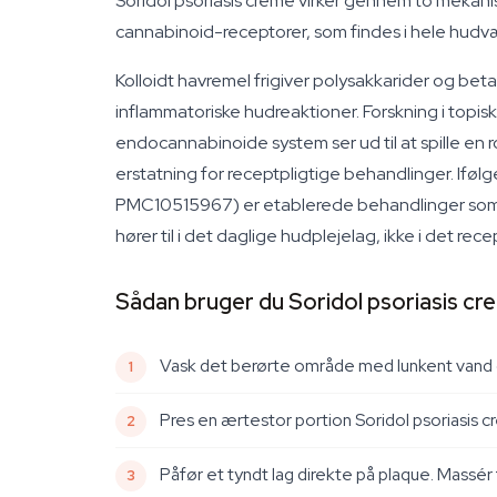
Soridol psoriasis creme virker gennem to mekani
cannabinoid-receptorer, som findes i hele hudvæv
Kolloidt havremel frigiver polysakkarider og bet
inflammatoriske hudreaktioner. Forskning i topis
endocannabinoide system ser ud til at spille en r
erstatning for receptpligtige behandlinger. Iføl
PMC10515967) er etablerede behandlinger som to
hører til i det daglige hudplejelag, ikke i det rece
Sådan bruger du Soridol psoriasis c
Vask det berørte område med lunkent vand og
Pres en ærtestor portion Soridol psoriasis c
Påfør et tyndt lag direkte på plaque. Massér 