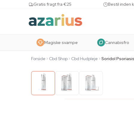
Skip to content
Gratis fragt fra €25
Bestil inden 
Magiske svampe
Cannabisfro
Forside
Cbd Shop
Cbd Hudpleje
Soridol Psorias