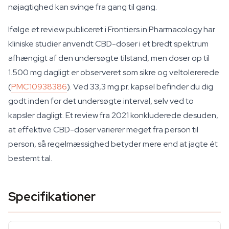
nøjagtighed kan svinge fra gang til gang.
Ifølge et review publiceret i Frontiers in Pharmacology har
kliniske studier anvendt CBD-doser i et bredt spektrum
afhængigt af den undersøgte tilstand, men doser op til
1.500 mg dagligt er observeret som sikre og veltolererede
(
PMC10938386
). Ved 33,3 mg pr. kapsel befinder du dig
godt inden for det undersøgte interval, selv ved to
kapsler dagligt. Et review fra 2021 konkluderede desuden,
at effektive CBD-doser varierer meget fra person til
person, så regelmæssighed betyder mere end at jagte ét
bestemt tal.
Specifikationer