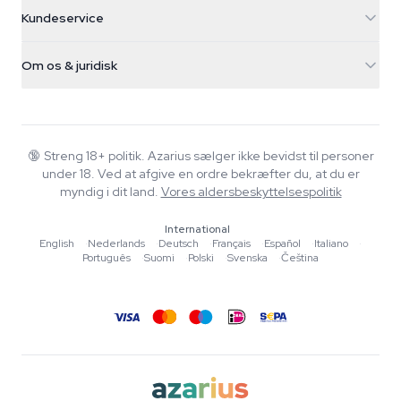
5482 TN Schijndel
Cannabisfrø
Kundeservice
Nederland
Tryllesvampe
Forsendelsesinfo
support@azarius.com
Smokeshop
Om os & juridisk
+31(0)204897914
Returpolitik
Smartshop
Om Azarius
Kvalitetsgaranti
Herbshop
Wiki
Kontakt os
Growshop
Blog
🔞
Streng 18+ politik. Azarius sælger ikke bevidst til personer
FAQ
under 18. Ved at afgive en ordre bekræfter du, at du er
Musik
Privatlivspolitik
myndig i dit land.
Vores aldersbeskyttelsespolitik
Skribenter
International
Redaktionelle standarder
English
·
Nederlands
·
Deutsch
·
Français
·
Español
·
Italiano
·
Português
·
Suomi
·
Polski
·
Svenska
·
Čeština
Værktøjer & Beregnere
Tilbud
Sitemap