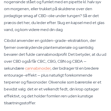
nogensinde stået og fumlet med en pipette kl. halv syv
om morgenen, eller trukket på skuldrene over den
jordagtige smag af CBD-olie under tungen? Så er det
præcis det her, du leder efter. Slug en kapsel med et glas
vand, og kom videre med din dag.
Cibdol anvender en golden-grade-ekstraktion, der
fjerner overskydende plantemateriale og samtidig
bevarer det fulde cannabinoidprofil. Det betyder, at du ud
over CBD også får CBC, CBG, CBN og CBDA —
sekundære
cannabinoider
, der bidrager til en bredere
entourage-effekt — plus naturligt forekommende
terpener og flavonoider. Olivenolie som bærerolie er et
bevidst valg: det er et velkendt fedt, din krop optager
effektivt, og det holder formlen ren uden kunstige
tilsætningsstoffer.