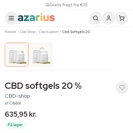
Skip to content
Gratis fragt fra €25
Forside
Cbd Shop
Cbd Kapsler
Cbd Softgels 20
CBD softgels 20 %
CBD-shop
af
Cibdol
635,95 kr.
På lager