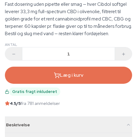
Fast dosering uden pipette eller smag — hver Cibdol softgel
leverer 33,3 mg full-spectrum CBD i olivenolie, filtreret til
golden grade for et rent cannabinoidprofil med CBC, CBG og
terpener. 60 kapsler pr. flaske giver op til to måneders forbrug.
Bestil og slug med vand — resten klarer fordøjelsen.
ANTAL
Læg i kurv
Gratis fragt inkluderet
4.5
/5
fra 781 anmeldelser
Beskrivelse