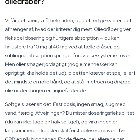
oliedråber?
Vi får det spørgsmål hele tiden, og det ærlige svar er: det
afhænger af, hvad der irriterer dig mest. Oliedråber giver
fleksibel dosering og hurtigere absorption — du kan
finjustere fra 10 mg til 40 mg ved at tælle dråber, og
sublingual absorption springer fordøjelsessystemet over.
Men olier smager jordagtigt (nogle mennesker kan
oprigtigt ikke holde det ud), pipetten kræver et spejl eller i
det mindste en rolig hånd, og at stå i metroen og dryppe
olie under tungen er... iøjnefaldende.
Softgels løser alt det. Fast dosis, ingen smag, slug med
vand, færdig. Afvejningen? Du mister doseringsfleksibilitet
(du kan ikke tage en halv softgel), og virkningen er
langsommere — kapslen skal først opløses i maven, før
CBD'en når blodbanen. For de fleste, der allerede har