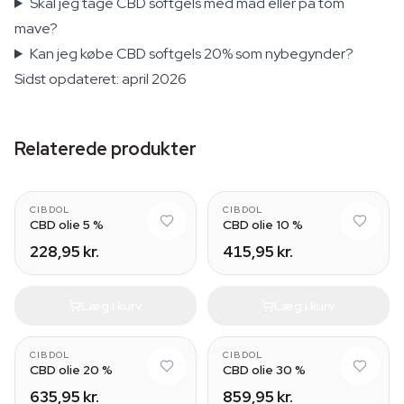
Skal jeg tage CBD softgels med mad eller på tom
mave?
Kan jeg købe CBD softgels 20% som nybegynder?
Sidst opdateret: april 2026
Relaterede produkter
CIBDOL
CIBDOL
CBD olie 5 %
CBD olie 10 %
228,95 kr.
415,95 kr.
Læg i kurv
Læg i kurv
CIBDOL
CIBDOL
CBD olie 20 %
CBD olie 30 %
635,95 kr.
859,95 kr.