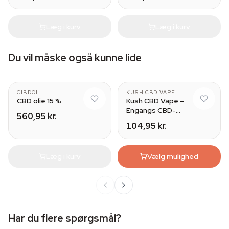
Læg i kurv
Læg i kurv
Du vil måske også kunne lide
CIBDOL
KUSH CBD VAPE
CBD olie 15 %
Kush CBD Vape –
Engangs CBD-
560,95 kr.
fordamper 200mg
104,95 kr.
Læg i kurv
Vælg mulighed
Har du flere spørgsmål?