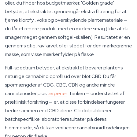
olier, du finder hos budgetmærker. 'Golden grade'
betyder, at ekstraktet gennemgår ekstra filtrering for at
fjerne klorofyl, voks og overskydende plantemateriale —
du får et renere produkt med en mildere smag (ikke at du
smager meget gennem softgel-skallen). Resultatet er en
gennemsigtig, ravfarvet olie i stedet for den mørkegrønne
masse, som visse mærker fylder på flaske.
Full-spectrum betyder, at ekstraktet bevarer plantens
naturlige cannabinoidprofil ud over blot CBD. Du får
spormængder af CBG, CBC, CBN og andre mindre
cannabinoider plus
terpener
. Tanken — understøttet af
præklinisk forskning — er, at disse forbindelser fungerer
bedre sammen end CBD alene. Cibdol publicerer
batchspecifikke laboratorieresultater på deres
hjemmeside, så du kan verificere cannabinoidfordelingen
for netop din flaske.