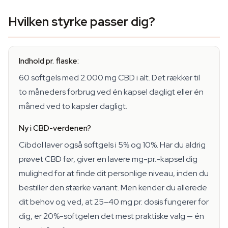
Hvilken styrke passer dig?
Indhold pr. flaske:
60 softgels med 2.000 mg CBD i alt. Det rækker til
to måneders forbrug ved én kapsel dagligt eller én
måned ved to kapsler dagligt.
Ny i CBD-verdenen?
Cibdol laver også softgels i 5% og 10%. Har du aldrig
prøvet CBD før, giver en lavere mg-pr.-kapsel dig
mulighed for at finde dit personlige niveau, inden du
bestiller den stærke variant. Men kender du allerede
dit behov og ved, at 25–40 mg pr. dosis fungerer for
dig, er 20%-softgelen det mest praktiske valg — én