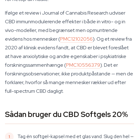
Ifølge et review i Journal of Cannabis Research udviser
CBD immunmodulerende effekter i både in vitro- og in
vivo-modeller, med begrænset men opmuntrende
evidens hos mennesker (
PMC12102056
). Og et review fra
2020 af klinisk evidens fandt, at CBD er blevet foreslået
at have anxiolytiske og andre egenskaber i psykiatriske
forskningssammenhænge (
PMC10556379
). Det er
forskningsobservationer, ikke produktpåstande — men de
forklarer, hvorfor så mange mennesker rækker ud efter
full-spectrum CBD dagligt.
Sådan bruger du CBD Softgels 20%
Tag én softgel-kapsel med et glas vand. Slug den hel —