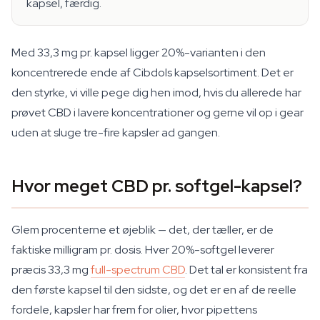
kapsel, færdig.
Med 33,3 mg pr. kapsel ligger 20%-varianten i den
koncentrerede ende af Cibdols kapselsortiment. Det er
den styrke, vi ville pege dig hen imod, hvis du allerede har
prøvet CBD i lavere koncentrationer og gerne vil op i gear
uden at sluge tre-fire kapsler ad gangen.
Hvor meget CBD pr. softgel-kapsel?
Glem procenterne et øjeblik — det, der tæller, er de
faktiske milligram pr. dosis. Hver 20%-softgel leverer
præcis 33,3 mg
full-spectrum CBD
. Det tal er konsistent fra
den første kapsel til den sidste, og det er en af de reelle
fordele, kapsler har frem for olier, hvor pipettens