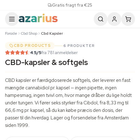
Skip to content
Gratis fragt fra €25
Forside
Cbd Shop
Cbd Kapsler
CBD PRODUCTS
6 PRODUKTER
4.5
/5
fra 781 anmeldelser
CBD-kapsler & softgels
CBD kapsler er færdigdoserede softgels, der leverer en fast
mængde cannabidiol pr. kapsel — ingen pipette, ingen
hampesmag, ingen tvivl om, hvor mange dråber du lige holdt
under tungen. Vi fører seks styrker fra Cibdol, fra 8,33 mg til
66,6 mg pr. kapsel, så du kan købe præcis den dosis, der
passer til din hverdag. Lager og forsendelse fra Amsterdam
siden 1999.