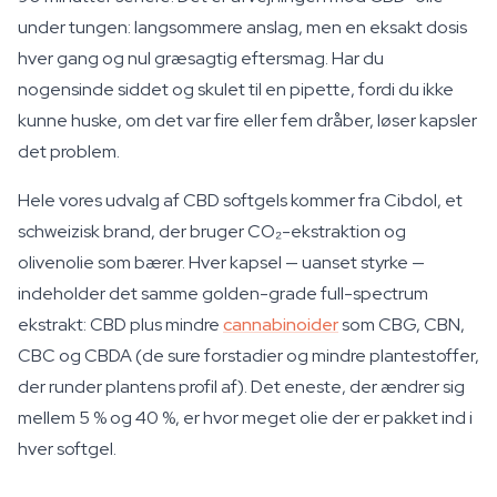
under tungen: langsommere anslag, men en eksakt dosis
hver gang og nul græsagtig eftersmag. Har du
nogensinde siddet og skulet til en pipette, fordi du ikke
kunne huske, om det var fire eller fem dråber, løser kapsler
det problem.
Hele vores udvalg af CBD softgels kommer fra Cibdol, et
schweizisk brand, der bruger CO₂-ekstraktion og
olivenolie som bærer. Hver kapsel — uanset styrke —
indeholder det samme golden-grade full-spectrum
ekstrakt: CBD plus mindre
cannabinoider
som CBG, CBN,
CBC og CBDA (de sure forstadier og mindre plantestoffer,
der runder plantens profil af). Det eneste, der ændrer sig
mellem 5 % og 40 %, er hvor meget olie der er pakket ind i
hver softgel.