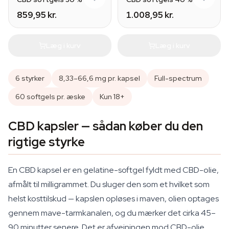
859,95 kr.
1.008,95 kr.
Læg i kurv
Læg i kurv
6 styrker
8,33–66,6 mg pr. kapsel
Full-spectrum
60 softgels pr. æske
Kun 18+
CBD kapsler — sådan køber du den
rigtige styrke
En CBD kapsel er en gelatine-softgel fyldt med CBD-olie,
afmålt til milligrammet. Du sluger den som et hvilket som
helst kosttilskud — kapslen opløses i maven, olien optages
gennem mave-tarmkanalen, og du mærker det cirka 45–
90 minutter senere. Det er afvejningen mod CBD-olie