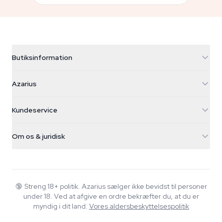
Butiksinformation
Azarius
Azarius
Galvaniweg 11
5482 TN Schijndel
Cannabisfrø
Kundeservice
Nederland
Tryllesvampe
Forsendelsesinfo
support@azarius.com
Smokeshop
Om os & juridisk
+31(0)204897914
Returpolitik
Smartshop
Om Azarius
Kvalitetsgaranti
Herbshop
Wiki
Kontakt os
Growshop
Blog
🔞
Streng 18+ politik. Azarius sælger ikke bevidst til personer
FAQ
under 18. Ved at afgive en ordre bekræfter du, at du er
Musik
Privatlivspolitik
myndig i dit land.
Vores aldersbeskyttelsespolitik
Skribenter