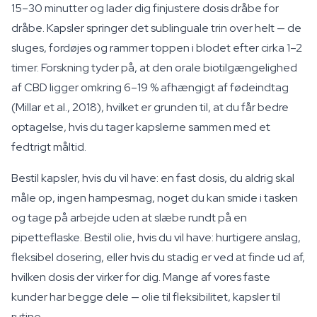
15–30 minutter og lader dig finjustere dosis dråbe for
dråbe. Kapsler springer det sublinguale trin over helt — de
sluges, fordøjes og rammer toppen i blodet efter cirka 1–2
timer. Forskning tyder på, at den orale biotilgængelighed
af CBD ligger omkring 6–19 % afhængigt af fødeindtag
(Millar et al., 2018), hvilket er grunden til, at du får bedre
optagelse, hvis du tager kapslerne sammen med et
fedtrigt måltid.
Bestil kapsler, hvis du vil have: en fast dosis, du aldrig skal
måle op, ingen hampesmag, noget du kan smide i tasken
og tage på arbejde uden at slæbe rundt på en
pipetteflaske. Bestil olie, hvis du vil have: hurtigere anslag,
fleksibel dosering, eller hvis du stadig er ved at finde ud af,
hvilken dosis der virker for dig. Mange af vores faste
kunder har begge dele — olie til fleksibilitet, kapsler til
rutine.