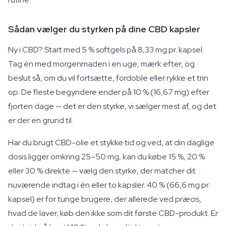
Sådan vælger du styrken på dine CBD kapsler
Ny i CBD? Start med 5 % softgels på 8,33 mg pr. kapsel.
Tag én med morgenmaden i en uge, mærk efter, og
beslut så, om du vil fortsætte, fordoble eller rykke et trin
op. De fleste begyndere ender på 10 % (16,67 mg) efter
fjorten dage — det er den styrke, vi sælger mest af, og det
er der en grund til.
Har du brugt CBD-olie et stykke tid og ved, at din daglige
dosis ligger omkring 25–50 mg, kan du købe 15 %, 20 %
eller 30 % direkte — vælg den styrke, der matcher dit
nuværende indtag i én eller to kapsler. 40 % (66,6 mg pr.
kapsel) er for tunge brugere, der allerede ved præcis,
hvad de laver; køb den ikke som dit første CBD-produkt. Er