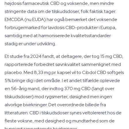
højdosis farmaceutisk CBD og voksende, men mindre
stringente data om de tilskudsdoser, folk faktisk tager.
EMCDDA (nu EUDA) har også bemærket det voksende
forbrugermarked for lavdosis CBD-produkter i Europa,
samtidig med at harmoniserede kvalitetsstandarder
stadig er under udvikling.
Et studie fra 2024 fandt, at deltagere, der tog 15 mg CBD,
rapporterede forbedret søvnkvalitet sammenlignet med
placebo. Med 8,33 mg pr. kapsel vil to Cibdol CBD softgels
5% bringe dig i det område. I et andet tilfælde oplevede
en 56-årig mand, der indtog 370 mg CBD (langt over
tilskudsdoser) mod rygsmerter, døsighed men ingen
alvorlige bivirkninger. Det overordnede billede fra
litteraturen: CBD i tilskudsdoser synes veltolereret hos de
fleste voksne, med døsighed og mundtørhed som de
hyppigst rapporterede bivirkninger.