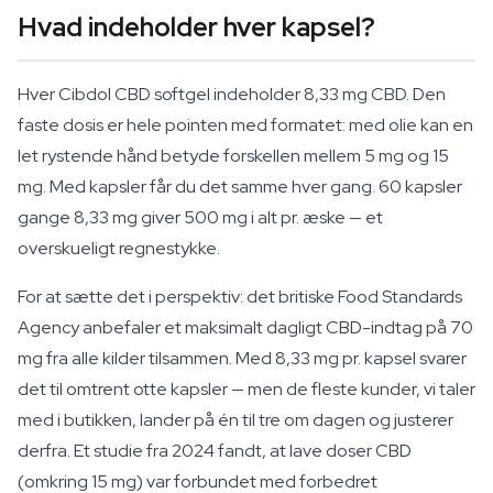
Hvad indeholder hver kapsel?
Hver Cibdol CBD softgel indeholder 8,33 mg CBD. Den
faste dosis er hele pointen med formatet: med olie kan en
let rystende hånd betyde forskellen mellem 5 mg og 15
mg. Med kapsler får du det samme hver gang. 60 kapsler
gange 8,33 mg giver 500 mg i alt pr. æske — et
overskueligt regnestykke.
For at sætte det i perspektiv: det britiske Food Standards
Agency anbefaler et maksimalt dagligt CBD-indtag på 70
mg fra alle kilder tilsammen. Med 8,33 mg pr. kapsel svarer
det til omtrent otte kapsler — men de fleste kunder, vi taler
med i butikken, lander på én til tre om dagen og justerer
derfra. Et studie fra 2024 fandt, at lave doser CBD
(omkring 15 mg) var forbundet med forbedret