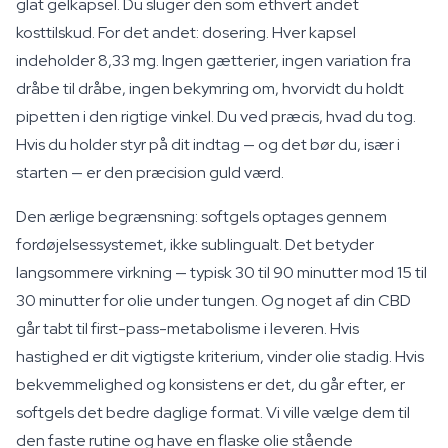
glat gelkapsel. Du sluger den som ethvert andet
kosttilskud. For det andet: dosering. Hver kapsel
indeholder 8,33 mg. Ingen gætterier, ingen variation fra
dråbe til dråbe, ingen bekymring om, hvorvidt du holdt
pipetten i den rigtige vinkel. Du ved præcis, hvad du tog.
Hvis du holder styr på dit indtag — og det bør du, især i
starten — er den præcision guld værd.
Den ærlige begrænsning: softgels optages gennem
fordøjelsessystemet, ikke sublingualt. Det betyder
langsommere virkning — typisk 30 til 90 minutter mod 15 til
30 minutter for olie under tungen. Og noget af din CBD
går tabt til first-pass-metabolisme i leveren. Hvis
hastighed er dit vigtigste kriterium, vinder olie stadig. Hvis
bekvemmelighed og konsistens er det, du går efter, er
softgels det bedre daglige format. Vi ville vælge dem til
den faste rutine og have en flaske olie stående