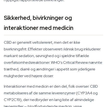
Sikkerhed, bivirkninger og
interaktioner med medicin
CBD er generelt veltolereret, men det er ikke
bivirkningsfrit. Effekter observeret i klinisk brug inkluderer
markant sedation, søvnighed og i sjældne tilfælde
overfølsomhedsreaktioner. WHO's Critical Review nævnte
træthed, diarré og ændringer i appetit som yderligere
muligheder ved højere doser.
Interaktioner med medicin er den del, folk overser. CBD
metaboliseres af de samme leverenzymer (CYP3A4 og
CYP2C19), der nedbryder en lang liste af almindelige
lægemidler — blodfortyndende medicin, visse