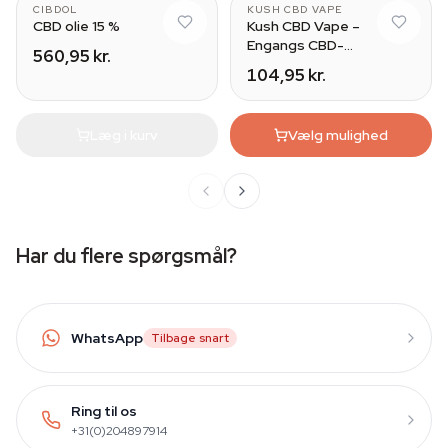
CIBDOL
KUSH CBD VAPE
CBD olie 15 %
Kush CBD Vape –
Engangs CBD-
560,95 kr.
fordamper 200mg
104,95 kr.
Læg i kurv
Vælg mulighed
Har du flere spørgsmål?
WhatsApp
Tilbage snart
Ring til os
+31(0)204897914