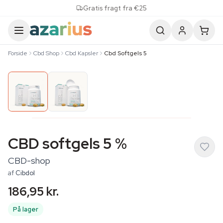
Skip to content
Gratis fragt fra €25
Forside
Cbd Shop
Cbd Kapsler
Cbd Softgels 5
CBD softgels 5 %
CBD-shop
af
Cibdol
186,95 kr.
På lager