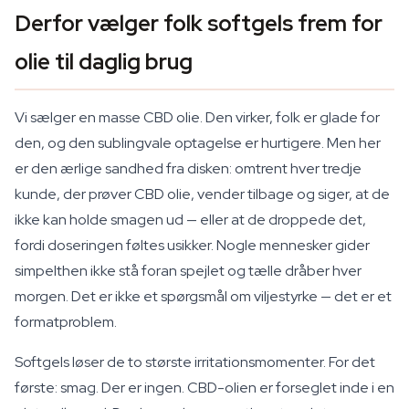
Derfor vælger folk softgels frem for
olie til daglig brug
Vi sælger en masse CBD olie. Den virker, folk er glade for
den, og den sublingvale optagelse er hurtigere. Men her
er den ærlige sandhed fra disken: omtrent hver tredje
kunde, der prøver CBD olie, vender tilbage og siger, at de
ikke kan holde smagen ud — eller at de droppede det,
fordi doseringen føltes usikker. Nogle mennesker gider
simpelthen ikke stå foran spejlet og tælle dråber hver
morgen. Det er ikke et spørgsmål om viljestyrke — det er et
formatproblem.
Softgels løser de to største irritationsmomenter. For det
første: smag. Der er ingen. CBD-olien er forseglet inde i en