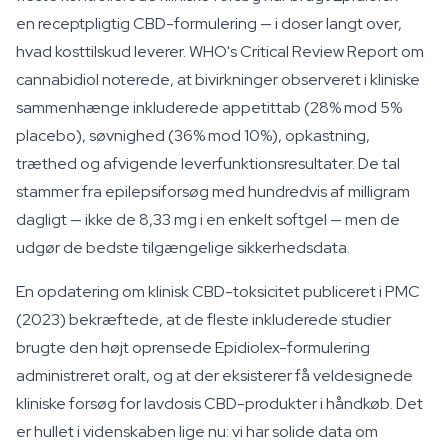
en receptpligtig CBD-formulering — i doser langt over,
hvad kosttilskud leverer. WHO's Critical Review Report om
cannabidiol noterede, at bivirkninger observeret i kliniske
sammenhænge inkluderede appetittab (28% mod 5%
placebo), søvnighed (36% mod 10%), opkastning,
træthed og afvigende leverfunktionsresultater. De tal
stammer fra epilepsiforsøg med hundredvis af milligram
dagligt — ikke de 8,33 mg i en enkelt softgel — men de
udgør de bedste tilgængelige sikkerhedsdata.
En opdatering om klinisk CBD-toksicitet publiceret i PMC
(2023) bekræftede, at de fleste inkluderede studier
brugte den højt oprensede Epidiolex-formulering
administreret oralt, og at der eksisterer få veldesignede
kliniske forsøg for lavdosis CBD-produkter i håndkøb. Det
er hullet i videnskaben lige nu: vi har solide data om