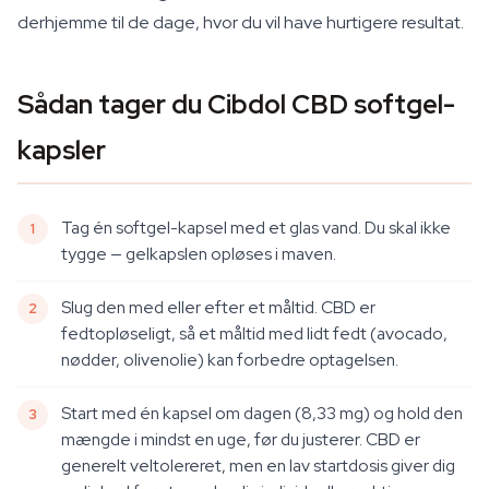
derhjemme til de dage, hvor du vil have hurtigere resultat.
Sådan tager du Cibdol CBD softgel-
kapsler
Tag én softgel-kapsel med et glas vand. Du skal ikke
tygge — gelkapslen opløses i maven.
Slug den med eller efter et måltid. CBD er
fedtopløseligt, så et måltid med lidt fedt (avocado,
nødder, olivenolie) kan forbedre optagelsen.
Start med én kapsel om dagen (8,33 mg) og hold den
mængde i mindst en uge, før du justerer. CBD er
generelt veltolereret, men en lav startdosis giver dig