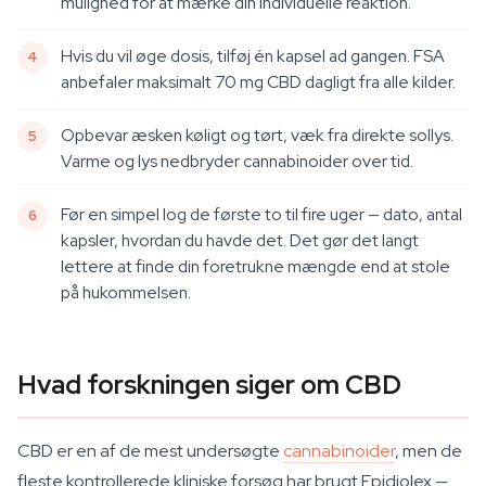
mulighed for at mærke din individuelle reaktion.
Hvis du vil øge dosis, tilføj én kapsel ad gangen. FSA
anbefaler maksimalt 70 mg CBD dagligt fra alle kilder.
Opbevar æsken køligt og tørt, væk fra direkte sollys.
Varme og lys nedbryder cannabinoider over tid.
Før en simpel log de første to til fire uger — dato, antal
kapsler, hvordan du havde det. Det gør det langt
lettere at finde din foretrukne mængde end at stole
på hukommelsen.
Hvad forskningen siger om CBD
CBD er en af de mest undersøgte
cannabinoider
, men de
fleste kontrollerede kliniske forsøg har brugt Epidiolex —