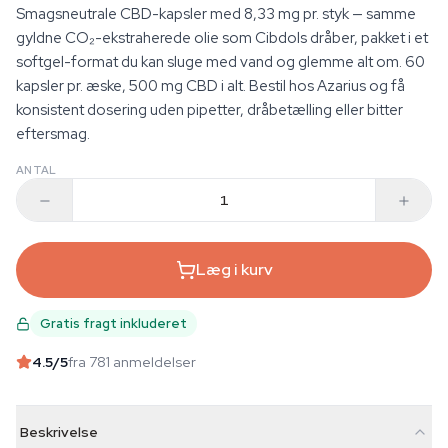
Smagsneutrale CBD-kapsler med 8,33 mg pr. styk — samme
gyldne CO₂-ekstraherede olie som Cibdols dråber, pakket i et
softgel-format du kan sluge med vand og glemme alt om. 60
kapsler pr. æske, 500 mg CBD i alt. Bestil hos Azarius og få
konsistent dosering uden pipetter, dråbetælling eller bitter
eftersmag.
ANTAL
Læg i kurv
Gratis fragt inkluderet
4.5
/5
fra 781 anmeldelser
Beskrivelse