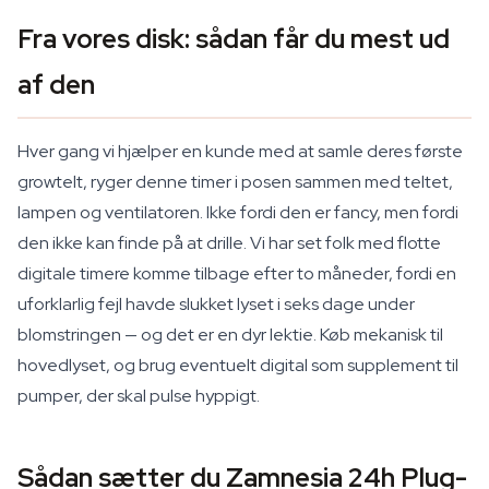
Fra vores disk: sådan får du mest ud
af den
Hver gang vi hjælper en kunde med at samle deres første
growtelt, ryger denne timer i posen sammen med teltet,
lampen og ventilatoren. Ikke fordi den er fancy, men fordi
den ikke kan finde på at drille. Vi har set folk med flotte
digitale timere komme tilbage efter to måneder, fordi en
uforklarlig fejl havde slukket lyset i seks dage under
blomstringen — og det er en dyr lektie. Køb mekanisk til
hovedlyset, og brug eventuelt digital som supplement til
pumper, der skal pulse hyppigt.
Sådan sætter du Zamnesia 24h Plug-