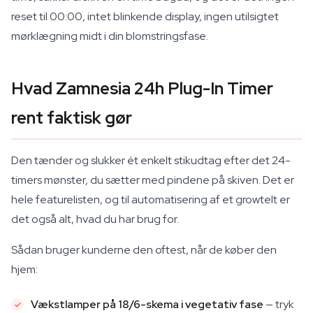
reset til 00:00, intet blinkende display, ingen utilsigtet
mørklægning midt i din blomstringsfase.
Hvad Zamnesia 24h Plug-In Timer
rent faktisk gør
Den tænder og slukker ét enkelt stikudtag efter det 24-
timers mønster, du sætter med pindene på skiven. Det er
hele featurelisten, og til automatisering af et growtelt er
det også alt, hvad du har brug for.
Sådan bruger kunderne den oftest, når de køber den
hjem:
Vækstlamper på 18/6-skema i vegetativ fase
— tryk