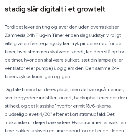
stadig slår digitalt i et growtelt
Fordi det laver én ting og laver den uden overraskelser.
Zamnesia 24h Plug-In Timer er den slags udstyr, vi roligt
ville give en førstegangsdyrker: tryk pindene ned for de
timer, hvor strømmen skal være tændt, lad dem stå op for
de timer, hvor den skal være slukket, sæt din lampe (eller
ventilator eller pumpe) i, og glem den. Den samme 24-
timers cyklus kører igen og igen.
Digitale timere har deres plads, men de har også menuer,
som begyndere indstiller forkert, backupbatterier der dør i
stilhed, og det klassiske "hvorfor er mit 18/6-skema
pludselig blevet 4/20" efter et kort strømudfald. Det
mekaniske ur drejer bare videre. Hvis strømmen er væk i en
time, sakker urskiven en time bagud, og det er det. Ingen