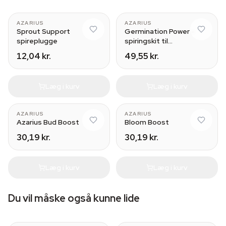
AZARIUS
AZARIUS
Sprout Support
Germination Power -
spireplugge
spiringskit til
cannabisfrø
12,04 kr.
49,55 kr.
Læg i kurv
Læg i kurv
AZARIUS
AZARIUS
Azarius Bud Boost
Bloom Boost
30,19 kr.
30,19 kr.
Læg i kurv
Læg i kurv
Du vil måske også kunne lide