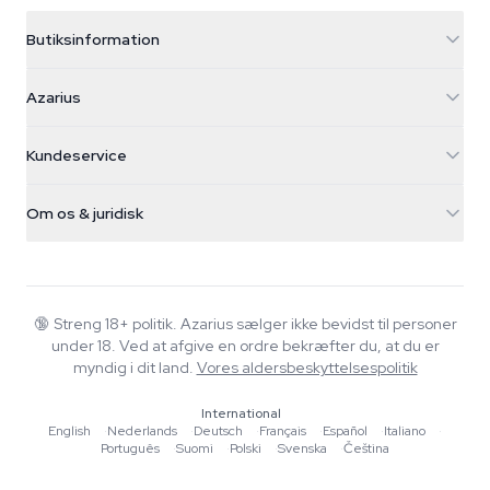
Butiksinformation
Azarius
Azarius
Galvaniweg 11
5482 TN Schijndel
Cannabisfrø
Kundeservice
Nederland
Tryllesvampe
Forsendelsesinfo
support@azarius.com
Smokeshop
Om os & juridisk
+31(0)204897914
Returpolitik
Smartshop
Om Azarius
Kvalitetsgaranti
Herbshop
Wiki
Kontakt os
Growshop
Blog
🔞
Streng 18+ politik. Azarius sælger ikke bevidst til personer
FAQ
under 18. Ved at afgive en ordre bekræfter du, at du er
Musik
Privatlivspolitik
myndig i dit land.
Vores aldersbeskyttelsespolitik
Skribenter
International
Redaktionelle standarder
English
·
Nederlands
·
Deutsch
·
Français
·
Español
·
Italiano
·
Português
·
Suomi
·
Polski
·
Svenska
·
Čeština
Værktøjer & Beregnere