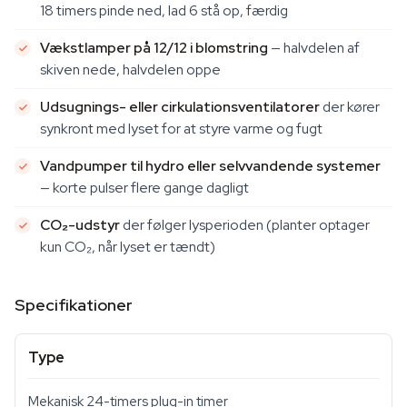
18 timers pinde ned, lad 6 stå op, færdig
Vækstlamper på 12/12 i blomstring
— halvdelen af
skiven nede, halvdelen oppe
Udsugnings- eller cirkulationsventilatorer
der kører
synkront med lyset for at styre varme og fugt
Vandpumper til hydro eller selvvandende systemer
— korte pulser flere gange dagligt
CO₂-udstyr
der følger lysperioden (planter optager
kun CO₂, når lyset er tændt)
Specifikationer
Type
Mekanisk 24-timers plug-in timer