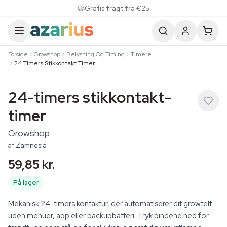
Skip to content
Gratis fragt fra €25
Forside
Growshop
Belysning Og Timing
Timere
24 Timers Stikkontakt Timer
24-timers stikkontakt-
timer
Growshop
af
Zamnesia
59,85 kr.
På lager
Mekanisk 24-timers kontaktur, der automatiserer dit growtelt
uden menuer, app eller backupbatteri. Tryk pindene ned for