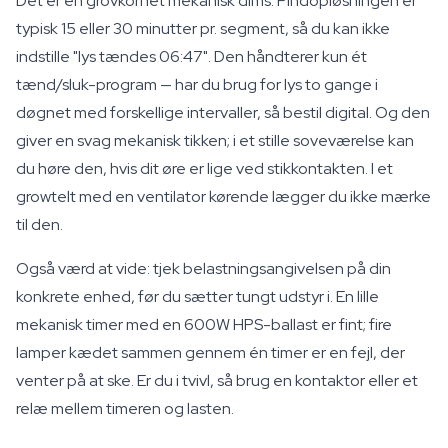
Det er en grovkornet mekanisk dims. Pindopløsningen er
typisk 15 eller 30 minutter pr. segment, så du kan ikke
indstille "lys tændes 06:47". Den håndterer kun ét
tænd/sluk-program — har du brug for lys to gange i
døgnet med forskellige intervaller, så bestil digital. Og den
giver en svag mekanisk tikken; i et stille soveværelse kan
du høre den, hvis dit øre er lige ved stikkontakten. I et
growtelt med en ventilator kørende lægger du ikke mærke
til den.
Også værd at vide: tjek belastningsangivelsen på din
konkrete enhed, før du sætter tungt udstyr i. En lille
mekanisk timer med en 600W HPS-ballast er fint; fire
lamper kædet sammen gennem én timer er en fejl, der
venter på at ske. Er du i tvivl, så brug en kontaktor eller et
relæ mellem timeren og lasten.