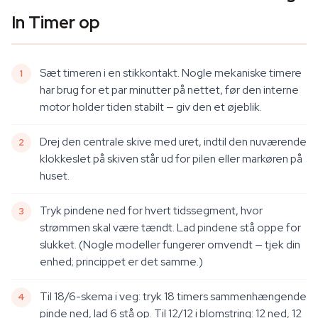
In Timer op
Sæt timeren i en stikkontakt. Nogle mekaniske timere
har brug for et par minutter på nettet, før den interne
motor holder tiden stabilt — giv den et øjeblik.
Drej den centrale skive med uret, indtil den nuværende
klokkeslet på skiven står ud for pilen eller markøren på
huset.
Tryk pindene
ned
for hvert tidssegment, hvor
strømmen skal være
tændt
. Lad pindene stå
oppe
for
slukket. (Nogle modeller fungerer omvendt — tjek din
enhed; princippet er det samme.)
Til 18/6-skema i veg: tryk 18 timers sammenhængende
pinde ned, lad 6 stå op. Til 12/12 i blomstring: 12 ned, 12