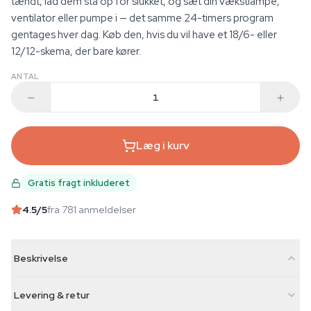
tændt, lad dem stå op for slukket, og sæt din vækstlampe,
ventilator eller pumpe i — det samme 24-timers program
gentages hver dag. Køb den, hvis du vil have et 18/6- eller
12/12-skema, der bare kører.
ANTAL
Læg i kurv
Gratis fragt inkluderet
4.5
/5
fra 781 anmeldelser
Beskrivelse
Levering & retur