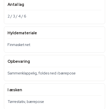
Antal lag
2 / 3 / 4 / 6
Hyldemateriale
Finmasket net
Opbevaring
Sammenklappelig, foldes ned i bærepose
I æsken
Tørrestativ, bærepose