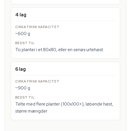
4 lag
~600 g
To planter i et 80x80, eller en seriøs urtehøst
6 lag
~900 g
Telte med flere planter (100x100+), løbende høst,
større mængder