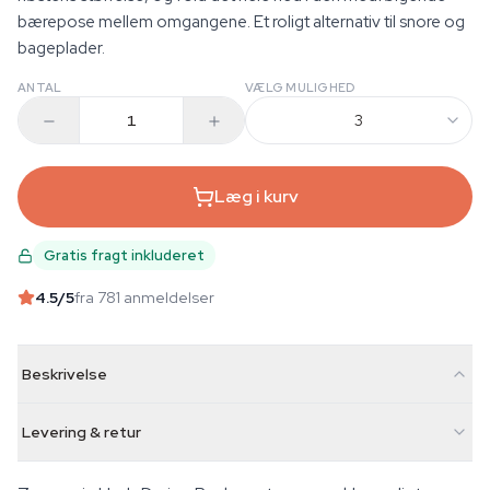
bærepose mellem omgangene. Et roligt alternativ til snore og
bageplader.
ANTAL
VÆLG MULIGHED
3
Læg i kurv
Gratis fragt inkluderet
4.5
/5
fra 781 anmeldelser
Beskrivelse
Levering & retur