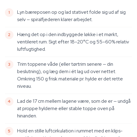
Lyn bæreposen op og lad stativet folde sig ud af sig
selv — spiralfjederen klarer arbejdet.
Hæng det op i den indbyggede løkke i et mørkt,
ventileret rum. Sigt efter 18–20°C og 55–60% relativ
luftfugtighed.
Trim toppene våde (eller tørtrim senere — din
beslutning), og læg dem i ét lag ud over nettet.
Omkring 150 g frisk materiale pr. hylde er det rette
niveau.
Lad de 17 cm mellem lagene være, som de er — undgå
at proppe hylderne eller stable toppe oven på
hinanden.
Hold en stille luftcirkulation i rummet med en klips-