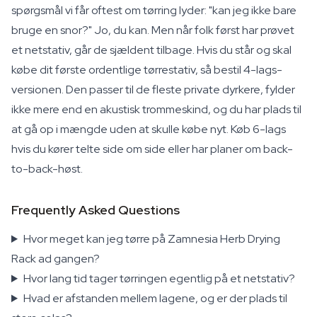
spørgsmål vi får oftest om tørring lyder: "kan jeg ikke bare
bruge en snor?" Jo, du kan. Men når folk først har prøvet
et netstativ, går de sjældent tilbage. Hvis du står og skal
købe dit første ordentlige tørrestativ, så bestil 4-lags-
versionen. Den passer til de fleste private dyrkere, fylder
ikke mere end en akustisk trommeskind, og du har plads til
at gå op i mængde uden at skulle købe nyt. Køb 6-lags
hvis du kører telte side om side eller har planer om back-
to-back-høst.
Frequently Asked Questions
Hvor meget kan jeg tørre på Zamnesia Herb Drying
Rack ad gangen?
Hvor lang tid tager tørringen egentlig på et netstativ?
Hvad er afstanden mellem lagene, og er der plads til