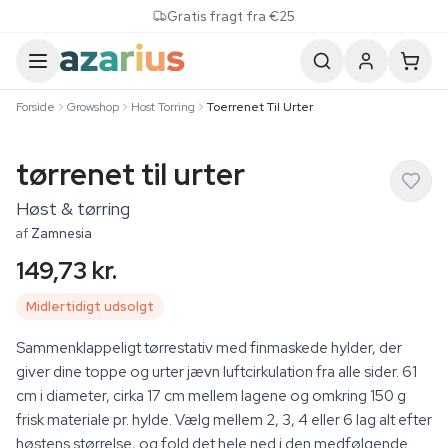
Skip to content
Gratis fragt fra €25
Forside
Growshop
Host Torring
Toerrenet Til Urter
tørrenet til urter
Høst & tørring
af
Zamnesia
149,73 kr.
Midlertidigt udsolgt
Sammenklappeligt tørrestativ med finmaskede hylder, der
giver dine toppe og urter jævn luftcirkulation fra alle sider. 61
cm i diameter, cirka 17 cm mellem lagene og omkring 150 g
frisk materiale pr. hylde. Vælg mellem 2, 3, 4 eller 6 lag alt efter
høstens størrelse, og fold det hele ned i den medfølgende