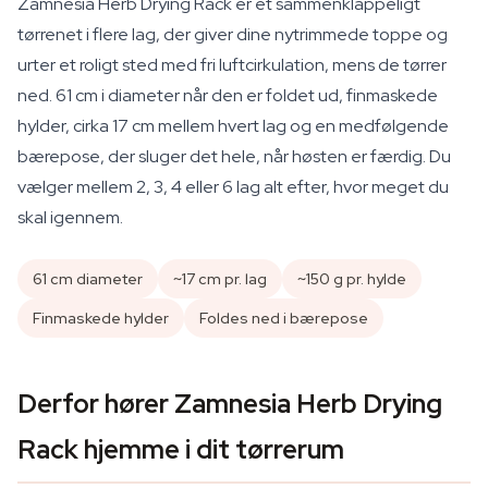
Zamnesia Herb Drying Rack er et sammenklappeligt
tørrenet i flere lag, der giver dine nytrimmede toppe og
urter et roligt sted med fri luftcirkulation, mens de tørrer
ned. 61 cm i diameter når den er foldet ud, finmaskede
hylder, cirka 17 cm mellem hvert lag og en medfølgende
bærepose, der sluger det hele, når høsten er færdig. Du
vælger mellem 2, 3, 4 eller 6 lag alt efter, hvor meget du
skal igennem.
61 cm diameter
~17 cm pr. lag
~150 g pr. hylde
Finmaskede hylder
Foldes ned i bærepose
Derfor hører Zamnesia Herb Drying
Rack hjemme i dit tørrerum