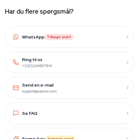
Har du flere spørgsmål?
WhatsApp
Tilbage snart
Ring til os
+31(0)204897914
Send en e-mail
support@azarius.com
Se FAQ
Spørg A
i
zu
Kommer snart