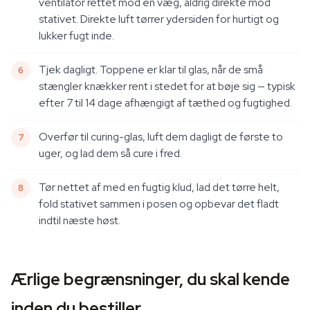
ventilator rettet mod en væg, aldrig direkte mod
stativet. Direkte luft tørrer ydersiden for hurtigt og
lukker fugt inde.
Tjek dagligt. Toppene er klar til glas, når de små
stængler knækker rent i stedet for at bøje sig — typisk
efter 7 til 14 dage afhængigt af tæthed og fugtighed.
Overfør til curing-glas, luft dem dagligt de første to
uger, og lad dem så cure i fred.
Tør nettet af med en fugtig klud, lad det tørre helt,
fold stativet sammen i posen og opbevar det fladt
indtil næste høst.
Ærlige begrænsninger, du skal kende
inden du bestiller