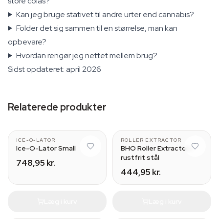
store colas?
Kan jeg bruge stativet til andre urter end cannabis?
Folder det sig sammen til en størrelse, man kan
opbevare?
Hvordan rengør jeg nettet mellem brug?
Sidst opdateret: april 2026
Relaterede produkter
3 bag set
Medium (15 cm)
ICE-O-LATOR
ROLLER EXTRACTOR
Ice-O-Lator Small
BHO Roller Extractor i
rustfrit stål
748,95 kr.
444,95 kr.
Læg i kurv
Læg i kurv
Small