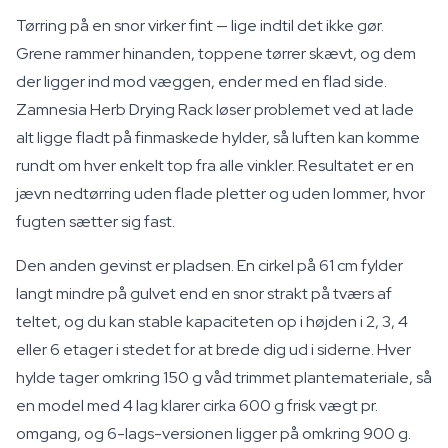
Tørring på en snor virker fint — lige indtil det ikke gør.
Grene rammer hinanden, toppene tørrer skævt, og dem
der ligger ind mod væggen, ender med en flad side.
Zamnesia Herb Drying Rack løser problemet ved at lade
alt ligge fladt på finmaskede hylder, så luften kan komme
rundt om hver enkelt top fra alle vinkler. Resultatet er en
jævn nedtørring uden flade pletter og uden lommer, hvor
fugten sætter sig fast.
Den anden gevinst er pladsen. En cirkel på 61 cm fylder
langt mindre på gulvet end en snor strakt på tværs af
teltet, og du kan stable kapaciteten op i højden i 2, 3, 4
eller 6 etager i stedet for at brede dig ud i siderne. Hver
hylde tager omkring 150 g våd trimmet plantemateriale, så
en model med 4 lag klarer cirka 600 g frisk vægt pr.
omgang, og 6-lags-versionen ligger på omkring 900 g.